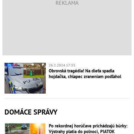
26.2.2024 17:55
Obrovská tragédia! Na dieťa spadla
hojdačka, chlapec zraneniam podľahol
DOMÁCE SPRÁVY
Po rekordnej horúčave prichádzajú búrky:
Výstrahy platia do polnoci, PIATOK