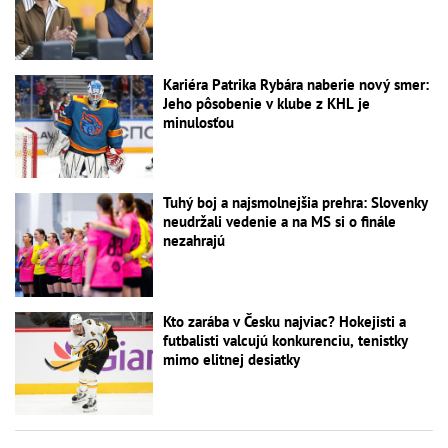
Kariéra Patrika Rybára naberie nový smer:
Jeho pôsobenie v klube z KHL je
minulosťou
Tuhý boj a najsmolnejšia prehra: Slovenky
neudržali vedenie a na MS si o finále
nezahrajú
Kto zarába v Česku najviac? Hokejisti a
futbalisti valcujú konkurenciu, tenistky
mimo elitnej desiatky