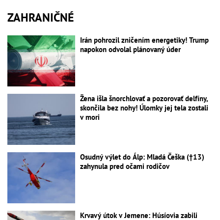
ZAHRANIČNÉ
Irán pohrozil zničením energetiky! Trump
napokon odvolal plánovaný úder
Žena išla šnorchlovať a pozorovať delfíny,
skončila bez nohy! Úlomky jej tela zostali
v mori
Osudný výlet do Álp: Mladá Češka (†13)
zahynula pred očami rodičov
Krvavý útok v Jemene: Húsíovia zabili