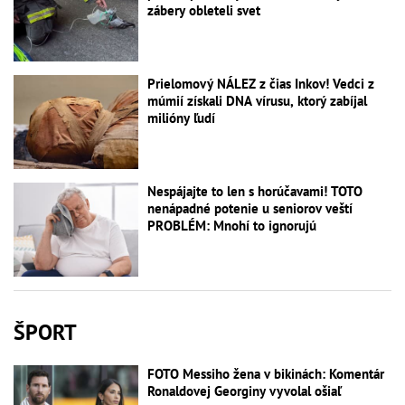
zábery obleteli svet
Prielomový NÁLEZ z čias Inkov! Vedci z
múmií získali DNA vírusu, ktorý zabíjal
milióny ľudí
Nespájajte to len s horúčavami! TOTO
nenápadné potenie u seniorov veští
PROBLÉM: Mnohí to ignorujú
ŠPORT
FOTO Messiho žena v bikinách: Komentár
Ronaldovej Georginy vyvolal ošiaľ