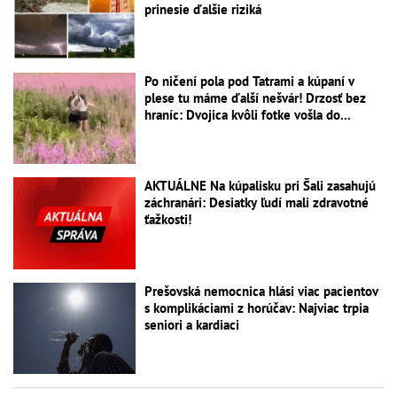
prinesie ďalšie riziká
Po ničení pola pod Tatrami a kúpaní v
plese tu máme ďalší nešvár! Drzosť bez
hraníc: Dvojica kvôli fotke vošla do...
AKTUÁLNE Na kúpalisku pri Šali zasahujú
záchranári: Desiatky ľudí mali zdravotné
ťažkosti!
Prešovská nemocnica hlási viac pacientov
s komplikáciami z horúčav: Najviac trpia
seniori a kardiaci