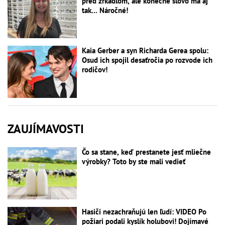
pred zrkadlom, ale konečné slovo má aj
tak... Náročné!
Kaia Gerber a syn Richarda Gerea spolu:
Osud ich spojil desaťročia po rozvode ich
rodičov!
ZAUJÍMAVOSTI
Čo sa stane, keď prestanete jesť mliečne
výrobky? Toto by ste mali vedieť
Hasiči nezachraňujú len ľudí: VIDEO Po
požiari podali kyslík holubovi! Dojímavé