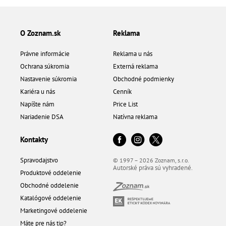
O Zoznam.sk
Reklama
Právne informácie
Reklama u nás
Ochrana súkromia
Externá reklama
Nastavenie súkromia
Obchodné podmienky
Kariéra u nás
Cenník
Napíšte nám
Price List
Nariadenie DSA
Natívna reklama
Kontakty
Spravodajstvo
© 1997 – 2026 Zoznam, s.r.o.
Autorské práva sú vyhradené.
Produktové oddelenie
Obchodné oddelenie
Katalógové oddelenie
Marketingové oddelenie
Máte pre nás tip?