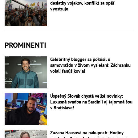
desiatky vojakov, konflikt sa opäť
vyostruje
PROMINENTI
Celebritný blogger sa pokúsil o
samovraždu v živom vysielaní: Záchranku
volali fanúšikovia!
Úspešný Slovák chystá veľké novinky:
Luxusná svadba na Sardínii aj tajomná šou
v Bratislave!
Zuzana Haasová na nákupoch: Hodiny