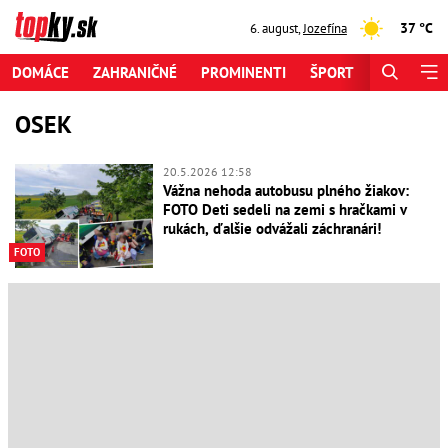
37 °C
6. august
,
Jozefína
DOMÁCE
ZAHRANIČNÉ
PROMINENTI
ŠPORT
ZAUJÍMAV
OSEK
20.5.2026 12:58
Vážna nehoda autobusu plného žiakov:
FOTO Deti sedeli na zemi s hračkami v
rukách, ďalšie odvážali záchranári!
FOTO