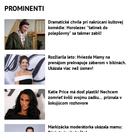
PROMINENTI
Dramatické chvíle pri nakrúcaní kultovej
komédie: Horolezec "tatínek do
polepšovny" sa takmer zabil!
Rozžiarila leto: Hviezda Mamy na
prenájom prekvapuje záberom v bikinách.
Ukázala viac než úsmev!
Katie Price má dosť plastík! Nechcem
zomrieť kvôli svojmu zadku... priznala v
šokujúcom rozhovore
Markizácka moderátorka ukázala mamu: