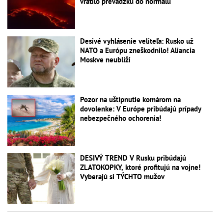
vrátilo prevádzku do normálu
Desivé vyhlásenie veliteľa: Rusko už
NATO a Európu zneškodnilo! Aliancia
Moskve neublíži
Pozor na uštipnutie komárom na
dovolenke: V Európe pribúdajú prípady
nebezpečného ochorenia!
DESIVÝ TREND V Rusku pribúdajú
ZLATOKOPKY, ktoré profitujú na vojne!
Vyberajú si TÝCHTO mužov