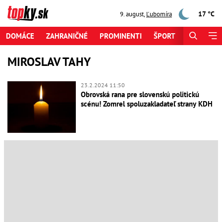
17 °C
9. august
,
Ľubomíra
DOMÁCE
ZAHRANIČNÉ
PROMINENTI
ŠPORT
ZAUJÍMAV
MIROSLAV TAHY
23.2.2024 11:50
Obrovská rana pre slovenskú politickú
scénu! Zomrel spoluzakladateľ strany KDH