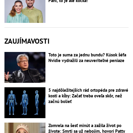
Páni, to je ale kočka!
ZAUJÍMAVOSTI
Toto je suma za jednu bundu? Kúsok šéfa
Nvidie vydražili za neuveriteľné peniaze
5 najdôležitejších rád ortopéda pre zdravé
kosti a kĺby: Začať treba oveľa skôr, než
začnú bolieť
Zomrela na šesť minút a zažila život po
živote: Smrti sa už nebojím, hovorí Patty