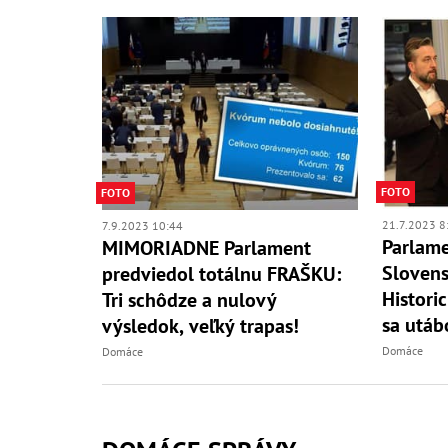
FOTO
FOTO
21.7.2023 8
7.9.2023 10:44
Parlame
MIMORIADNE Parlament
Slovens
predviedol totálnu FRAŠKU:
Histori
Tri schôdze a nulový
sa utábo
výsledok, veľký trapas!
Domáce
Domáce