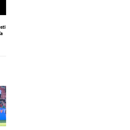
sti
ľa