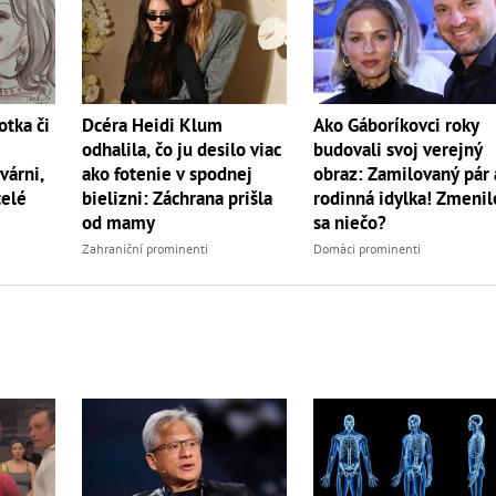
otka či
Dcéra Heidi Klum
Ako Gáboríkovci roky
odhalila, čo ju desilo viac
budovali svoj verejný
várni,
ako fotenie v spodnej
obraz: Zamilovaný pár 
celé
bielizni: Záchrana prišla
rodinná idylka! Zmenil
od mamy
sa niečo?
Zahraniční prominenti
Domáci prominenti