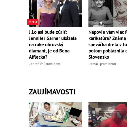
FOTO
J.Lo asi bude zúriť:
Napovie vám viac f
Jennifer Garner ukázala
karikatúra? Známa
na ruke obrovský
speváčka drela v to
diamant, je od Bena
potom pobláznila 
Afflecka?
Slovensko
Zahraniční prominenti
Domáci prominenti
ZAUJÍMAVOSTI