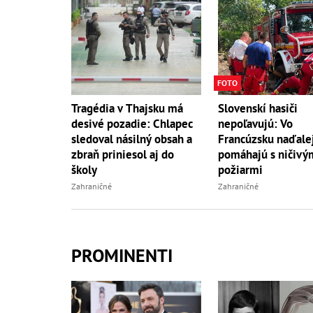
FOTO
Tragédia v Thajsku má
Slovenskí hasiči
desivé pozadie: Chlapec
nepoľavujú: Vo
sledoval násilný obsah a
Francúzsku naďale
zbraň priniesol aj do
pomáhajú s ničivý
školy
požiarmi
Zahraničné
Zahraničné
PROMINENTI