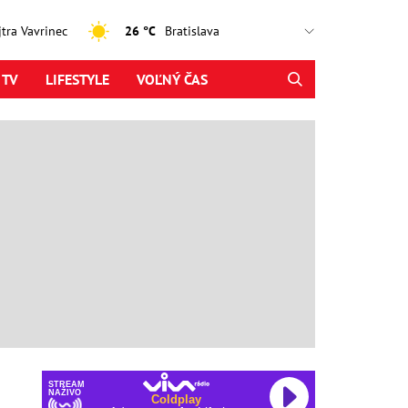
ajtra Vavrinec
26 °C
 TV
LIFESTYLE
VOĽNÝ ČAS
STREAM
NAŽIVO
Coldplay