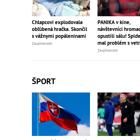
PANIKA v kine,
Chlapcovi explodovala
návštevníci hroma
obľúbená hračka. Skončil
opustili sálu! Spi
s vážnymi popáleninami
mal problém s vet
Zaujímavosti
Zaujímavosti
ŠPORT