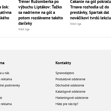
Tréner Ružomberka po
Čakanie na gól pokraču
a šok:
výbuchu Liptákov: Ťažko
Trnava rozhodla už do
gatívna
sa nadrieme na gól a
prestávky, Spartak dal
ského
potom rozdávame takéto
nováčikovi tvrdú lekci
darčeky
Niké liga
Niké liga
ama
Kontakty
a u nás
Spravodajstvo
á reklama
Produktové oddelenie
né podmienky
Obchodné oddelenie
Katalógové oddelenie
st
Marketingové oddelenie
a reklama
Máte pre nás tip?