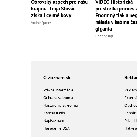
Obrovský úspech pre našu
VIDEO Historická
krajinu: Traja Slováci
prestrelka priniesl
získali cenné kovy
Enormný tlak a ne
nálada v kabíne če
Vodné športy
giganta
Chance liga
O Zoznam.sk
Rekl
Právne informácie
Reklam
Ochrana súkromia
Extern
Nastavenie súkromia
Obchod
Kariéra u nás
Cenník
Napíšte nám
Price Li
Nariadenie DSA
Natívn