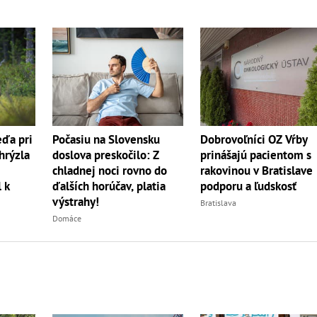
Dobrovoľníci OZ Vŕby
ďa pri
Počasiu na Slovensku
prinášajú pacientom s
hrýzla
doslova preskočilo: Z
rakovinou v Bratislave
chladnej noci rovno do
podporu a ľudskosť
 k
ďalších horúčav, platia
výstrahy!
Bratislava
Domáce