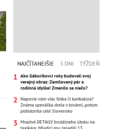
NAJČÍTANEJŠIE
3 DNI
TÝŽDEŇ
Ako Gáboríkovci roky budovali svoj
verejný obraz: Zamilovaný pár a
rodinná idylka! Zmenilo sa niečo?
Napovie vám viac fotka či karikatúra?
Známa speváčka drela v továrni, potom
pobláznila celé Slovensko
Mrazivé DETAILY brutálneho útoku na
taxikára: Mladíci mu zasadili 13