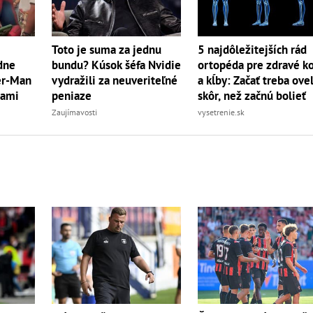
Toto je suma za jednu
5 najdôležitejších rád
dne
bundu? Kúsok šéfa Nvidie
ortopéda pre zdravé ko
der-Man
vydražili za neuveriteľné
a kĺby: Začať treba ove
rami
peniaze
skôr, než začnú bolieť
Zaujímavosti
vysetrenie.sk