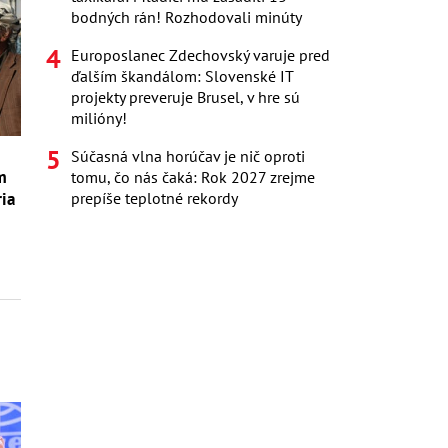
bodných rán! Rozhodovali minúty
Europoslanec Zdechovský varuje pred
ďalším škandálom: Slovenské IT
projekty preveruje Brusel, v hre sú
milióny!
Súčasná vlna horúčav je nič oproti
m
tomu, čo nás čaká: Rok 2027 zrejme
prepíše teplotné rekordy
ria