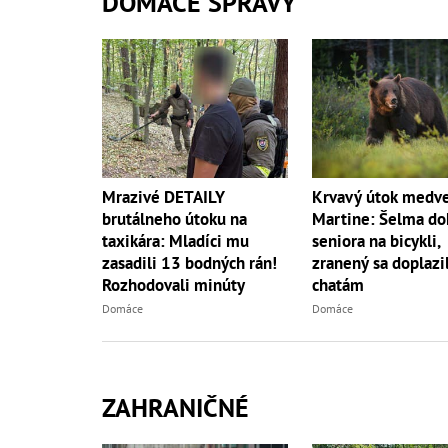
DOMÁCE SPRÁVY
Mrazivé DETAILY
Krvavý útok medve
brutálneho útoku na
Martine: Šelma do
taxikára: Mladíci mu
seniora na bicykli,
zasadili 13 bodných rán!
zranený sa doplazil
Rozhodovali minúty
chatám
Domáce
Domáce
ZAHRANIČNÉ