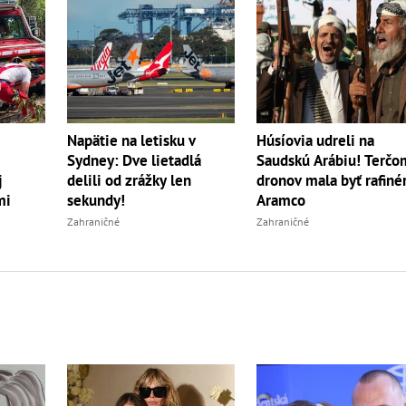
Napätie na letisku v
Húsíovia udreli na
Sydney: Dve lietadlá
Saudskú Arábiu! Terčo
j
delili od zrážky len
dronov mala byť rafiné
mi
sekundy!
Aramco
Zahraničné
Zahraničné