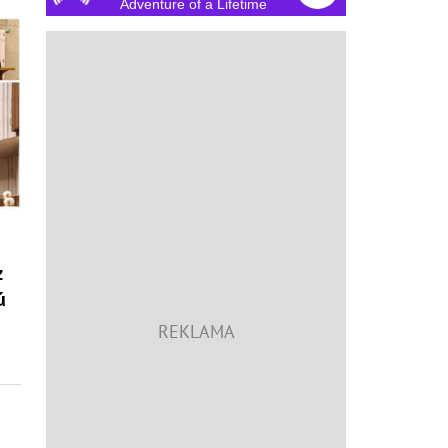
Adventure of a Lifetime
z
ú