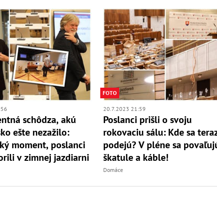
FOTO
:56
20.7.2023 21:59
ntná schôdza, akú
Poslanci prišli o svoju
ko ešte nezažilo:
rokovaciu sálu: Kde sa tera
cký moment, poslanci
podejú? V pléne sa povaľuj
rili v zimnej jazdiarni
škatule a káble!
Domáce