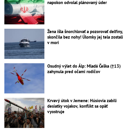
napokon odvolal plánovaný úder
Žena išla šnorchlovať a pozorovať delfíny,
skončila bez nohy! Úlomky jej tela zostali
v mori
Osudný výlet do Álp: Mladá Češka (†13)
zahynula pred očami rodičov
Krvavý útok v Jemene: Húsíovia zabili
desiatky vojakov, konflikt sa opäť
vyostruje