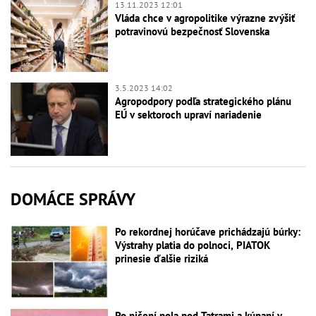
13.11.2023 12:01
Vláda chce v agropolitike výrazne zvýšiť
potravinovú bezpečnosť Slovenska
3.5.2023 14:02
Agropodpory podľa strategického plánu
EÚ v sektoroch upraví nariadenie
DOMÁCE SPRÁVY
Po rekordnej horúčave prichádzajú búrky:
Výstrahy platia do polnoci, PIATOK
prinesie ďalšie riziká
Po ničení pola pod Tatrami a kúpaní v