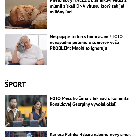
Prielomový NÁLEZ z čias Inkov! Vedci z
múmií získali DNA vírusu, ktorý zabíjal
milióny ľudí
Nespájajte to len s horúčavami! TOTO
nenápadné potenie u seniorov veští
PROBLÉM: Mnohí to ignorujú
ŠPORT
FOTO Messiho žena v bikinách: Komentár
Ronaldovej Georginy vyvolal ošiaľ
Kariéra Patrika Rybára naberie nový smer: