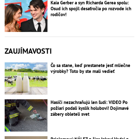
Kaia Gerber a syn Richarda Gerea spolu:
Osud ich spojil desaťročia po rozvode ich
rodičov!
ZAUJÍMAVOSTI
Čo sa stane, keď prestanete jesť mliečne
výrobky? Toto by ste mali vedieť
Hasiči nezachraňujú len ľudí: VIDEO Po
požiari podali kyslík holubovi! Dojímavé
zábery obleteli svet