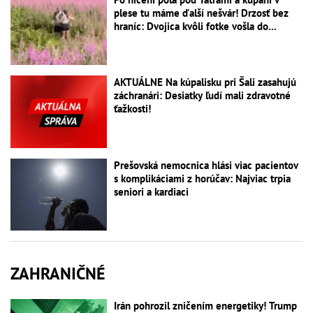
plese tu máme ďalší nešvár! Drzosť bez
hraníc: Dvojica kvôli fotke vošla do...
AKTUÁLNE Na kúpalisku pri Šali zasahujú
záchranári: Desiatky ľudí mali zdravotné
ťažkosti!
Prešovská nemocnica hlási viac pacientov
s komplikáciami z horúčav: Najviac trpia
seniori a kardiaci
ZAHRANIČNÉ
Irán pohrozil zničením energetiky! Trump