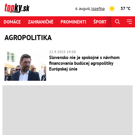
37 °C
6. august
,
Jozefína
DOMÁCE
ZAHRANIČNÉ
PROMINENTI
ŠPORT
ZAUJÍMAV
AGROPOLITIKA
22.9.2025 19:00
Slovensko nie je spokojné s návrhom
financovania budúcej agropolitiky
Európskej únie