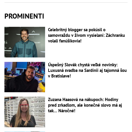
PROMINENTI
Celebritný blogger sa pokúsil o
samovraždu v živom vysielaní: Záchranku
volali fanúšikovia!
Úspešný Slovák chystá veľké novinky:
Luxusná svadba na Sardínii aj tajomná šou
v Bratislave!
Zuzana Haasová na nákupoch: Hodiny
pred zrkadlom, ale konečné slovo má aj
tak... Náročné!