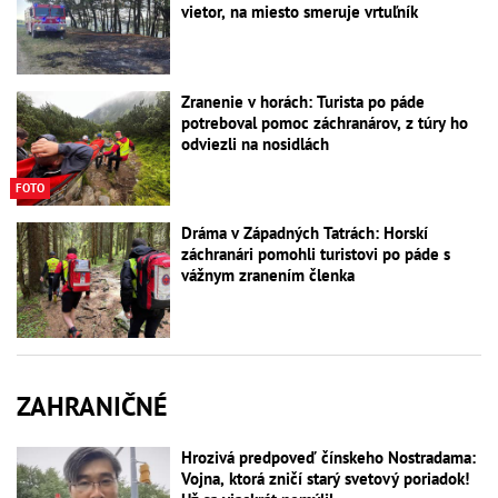
vietor, na miesto smeruje vrtuľník
Zranenie v horách: Turista po páde
potreboval pomoc záchranárov, z túry ho
odviezli na nosidlách
FOTO
Dráma v Západných Tatrách: Horskí
záchranári pomohli turistovi po páde s
vážnym zranením členka
ZAHRANIČNÉ
Hrozivá predpoveď čínskeho Nostradama:
Vojna, ktorá zničí starý svetový poriadok!