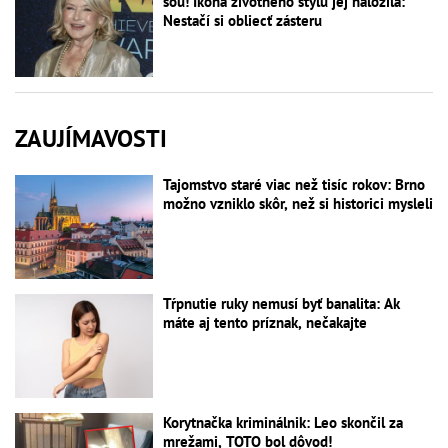
šou! Ikona životného štýlu jej naložila:
Nestačí si obliecť zásteru
ZAUJÍMAVOSTI
Tajomstvo staré viac než tisíc rokov: Brno
možno vzniklo skôr, než si historici mysleli
Tŕpnutie ruky nemusí byť banalita: Ak
máte aj tento príznak, nečakajte
Korytnačka kriminálnik: Leo skončil za
mrežami, TOTO bol dôvod!