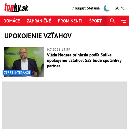
30 °C
7. august
,
Štefánia
DOMÁCE
ZAHRANIČNÉ
PROMINENTI
ŠPORT
ZAUJÍMAV
UPOKOJENIE VZŤAHOV
9.7.2021 15:59
Vláda Hegera priniesla podľa Sulíka
upokojenie vzťahov: SaS bude spoľahlivý
partner
757 FB INTERAKCIÍ