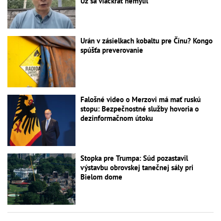
Už sa viackrát nemýlil
Urán v zásielkach kobaltu pre Čínu? Kongo
spúšťa preverovanie
Falošné video o Merzovi má mať ruskú
stopu: Bezpečnostné služby hovoria o
dezinformačnom útoku
Stopka pre Trumpa: Súd pozastavil
výstavbu obrovskej tanečnej sály pri
Bielom dome