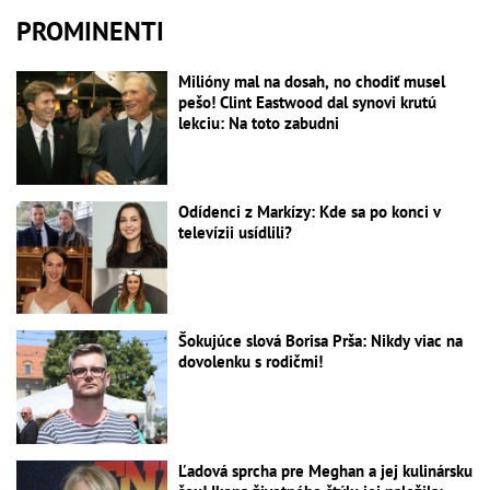
PROMINENTI
Milióny mal na dosah, no chodiť musel
pešo! Clint Eastwood dal synovi krutú
lekciu: Na toto zabudni
Odídenci z Markízy: Kde sa po konci v
televízii usídlili?
Šokujúce slová Borisa Prša: Nikdy viac na
dovolenku s rodičmi!
Ľadová sprcha pre Meghan a jej kulinársku