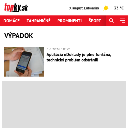
33 °C
9. august
,
Ľubomíra
DOMÁCE
ZAHRANIČNÉ
PROMINENTI
ŠPORT
ZAUJÍMAV
VÝPADOK
3.6.2026 18:32
Aplikácia eDoklady je plne funkčná,
technický problém odstránili