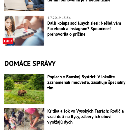
4.7.2019 13:36
Ďalší kolaps sociálnych sietí: Nešiel vám
Facebook a Instagram? Spoločnosť
prehovorila o príčine
FOTO
DOMÁCE SPRÁVY
Poplach v Banskej Bystrici: V lokalite
zaznamenali medveďa, zasahuje špeciálny
tím
Kritika a šok vo Vysokých Tatrách: Rodičia
vzali deti na Rysy, zábery ich obuvi
vyrážajú dych