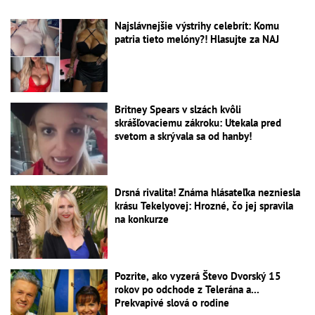
Najslávnejšie výstrihy celebrít: Komu
patria tieto melóny?! Hlasujte za NAJ
Britney Spears v slzách kvôli
skrášľovaciemu zákroku: Utekala pred
svetom a skrývala sa od hanby!
Drsná rivalita! Známa hlásateľka nezniesla
krásu Tekelyovej: Hrozné, čo jej spravila
na konkurze
Pozrite, ako vyzerá Števo Dvorský 15
rokov po odchode z Telerána a...
Prekvapivé slová o rodine