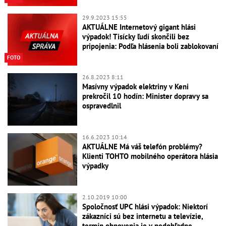
29.9.2023 15:55
AKTUÁLNE Internetový gigant hlási
výpadok! Tisícky ľudí skončili bez
pripojenia: Podľa hlásenia boli zablokovaní
FOTO
26.8.2023 8:11
Masívny výpadok elektriny v Keni
prekročil 10 hodín: Minister dopravy sa
ospravedlnil
16.6.2023 10:14
AKTUÁLNE Má váš telefón problémy?
Klienti TOHTO mobilného operátora hlásia
výpadky
2.10.2019 10:00
Spoločnosť UPC hlási výpadok: Niektorí
zákazníci sú bez internetu a televízie,
termín obnovenia je v nedohľadne