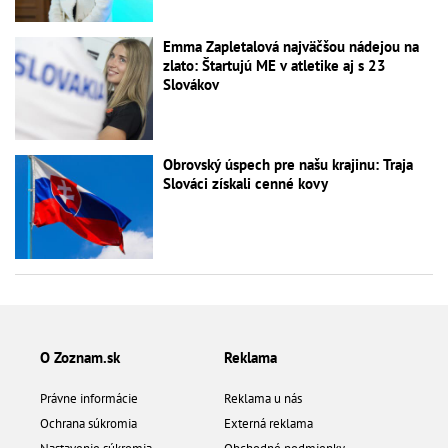
Emma Zapletalová najväčšou nádejou na
zlato: Štartujú ME v atletike aj s 23
Slovákov
Obrovský úspech pre našu krajinu: Traja
Slováci získali cenné kovy
O Zoznam.sk
Reklama
Právne informácie
Reklama u nás
Ochrana súkromia
Externá reklama