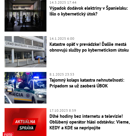
14.5.2025 17:44
Výpadok dodávok elektriny v Španielsku:
Išlo o kybernetický útok?
14.1.2025 6:00
Katastre opäť v prevádzke! Ďalšie mestá
obnovujú služby po kybernetickom útoku
8.1.2025 23:53
Tajomný kolaps katastra nehnuteľností:
Prípadom sa už zaoberá ÚBOK
17.10.2023 8:59
Dlhé hodiny bez internetu a televízie!
Obľúbený operátor hlási odstávku: Vieme,
KEDY a KDE sa nepripojíte
FOTO