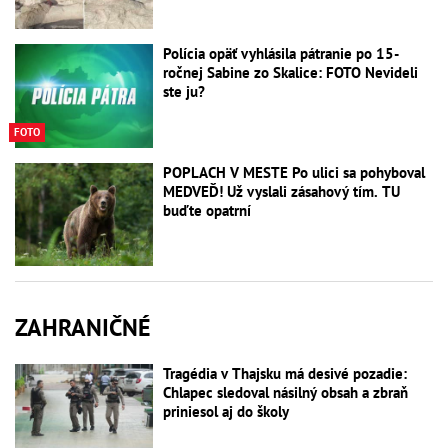
Polícia opäť vyhlásila pátranie po 15-
ročnej Sabine zo Skalice: FOTO Nevideli
ste ju?
FOTO
POPLACH V MESTE Po ulici sa pohyboval
MEDVEĎ! Už vyslali zásahový tím. TU
buďte opatrní
ZAHRANIČNÉ
Tragédia v Thajsku má desivé pozadie:
Chlapec sledoval násilný obsah a zbraň
priniesol aj do školy