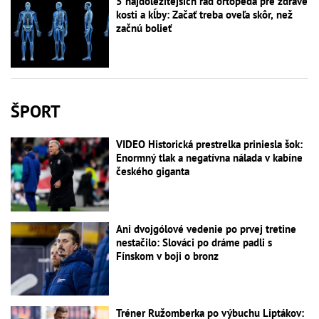
5 najdôležitejších rád ortopéda pre zdravé
kosti a kĺby: Začať treba oveľa skôr, než
začnú bolieť
ŠPORT
VIDEO Historická prestrelka priniesla šok:
Enormný tlak a negatívna nálada v kabíne
českého giganta
Ani dvojgólové vedenie po prvej tretine
nestačilo: Slováci po dráme padli s
Fínskom v boji o bronz
Tréner Ružomberka po výbuchu Liptákov: