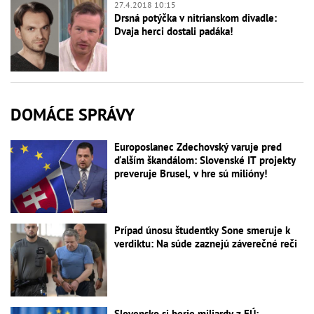
27.4.2018 10:15
Drsná potýčka v nitrianskom divadle:
Dvaja herci dostali padáka!
DOMÁCE SPRÁVY
Europoslanec Zdechovský varuje pred
ďalším škandálom: Slovenské IT projekty
preveruje Brusel, v hre sú milióny!
Prípad únosu študentky Sone smeruje k
verdiktu: Na súde zaznejú záverečné reči
Slovensko si berie miliardy z EÚ: