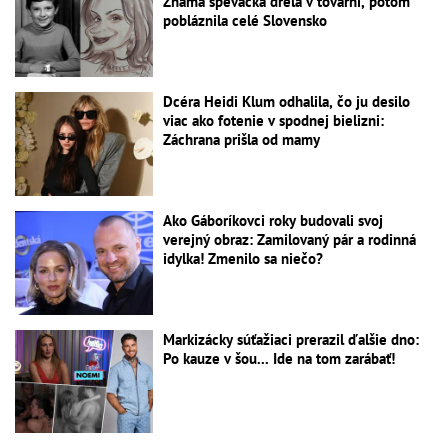
Známa speváčka drela v továrni, potom
pobláznila celé Slovensko
Dcéra Heidi Klum odhalila, čo ju desilo
viac ako fotenie v spodnej bielizni:
Záchrana prišla od mamy
Ako Gáboríkovci roky budovali svoj
verejný obraz: Zamilovaný pár a rodinná
idylka! Zmenilo sa niečo?
Markizácky súťažiaci prerazil ďalšie dno:
Po kauze v šou... Ide na tom zarábať!