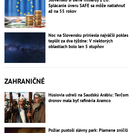
Splácanie úveru SAFE sa môže natiahnuť
až na 55 rokov
Noc na Slovensku priniesla najväčší pokles
teplôt za dva týždne: V niektorých
oblastiach bolo len 5 stupňov
ZAHRANIČNÉ
Húsíovia udreli na Saudskú Arábiu: Terčom
dronov mala byť rafinéria Aramco
Požiar pustoší slávny park: Plamene zničili