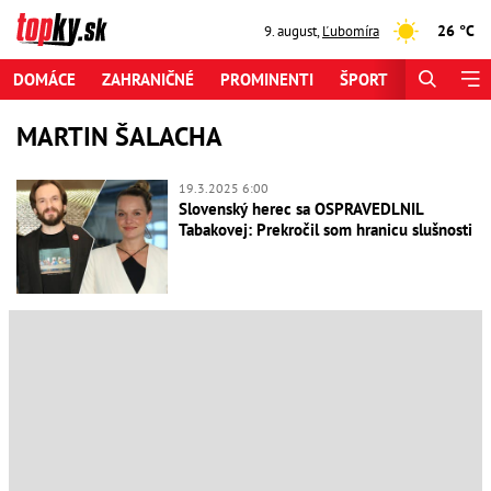
26 °C
9. august
,
Ľubomíra
DOMÁCE
ZAHRANIČNÉ
PROMINENTI
ŠPORT
ZAUJÍMAV
MARTIN ŠALACHA
19.3.2025 6:00
Slovenský herec sa OSPRAVEDLNIL
Tabakovej: Prekročil som hranicu slušnosti