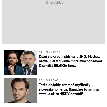
11.3.2025 10:10
Ostré slová po incidente v SND: Machala
nazval ľudí v divadle morálnym odpadom!
Okamžitá REAKCIA herca
25.1.2019 5:45
Ťažké obdobie a temné myšlienky
slovenského herca: Najradšej by som sa
stratil a už sa NIKDY nevrátil!