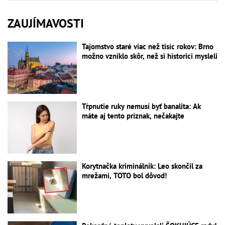
ZAUJÍMAVOSTI
Tajomstvo staré viac než tisíc rokov: Brno
možno vzniklo skôr, než si historici mysleli
Tŕpnutie ruky nemusí byť banalita: Ak
máte aj tento príznak, nečakajte
Korytnačka kriminálnik: Leo skončil za
mrežami, TOTO bol dôvod!