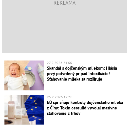
27.2.2026 21:00
Škandál s dojčenským mliekom: Hlásia
prvý potvrdený prípad intoxikácie!
Sťahovanie mlieka sa rozširuje
25.2.2026 12:30
EÚ sprísňuje kontroly dojčenského mlieka
z Číny: Toxín cereulid vyvolal masívne
sťahovanie z trhov