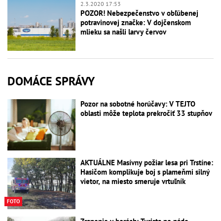
2.3.2020 17:53
POZOR! Nebezpečenstvo v obľúbenej
potravinovej značke: V dojčenskom
mlieku sa našli larvy červov
DOMÁCE SPRÁVY
Pozor na sobotné horúčavy: V TEJTO
oblasti môže teplota prekročiť 33 stupňov
AKTUÁLNE Masívny požiar lesa pri Trstíne:
Hasičom komplikuje boj s plameňmi silný
vietor, na miesto smeruje vrtuľník
FOTO