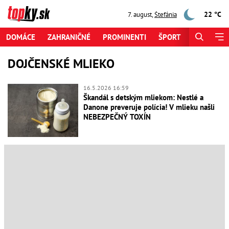
22 °C
7. august
,
Štefánia
DOMÁCE
ZAHRANIČNÉ
PROMINENTI
ŠPORT
ZAUJÍMAV
DOJČENSKÉ MLIEKO
16.5.2026 16:59
Škandál s detským mliekom: Nestlé a
Danone preveruje polícia! V mlieku našli
NEBEZPEČNÝ TOXÍN