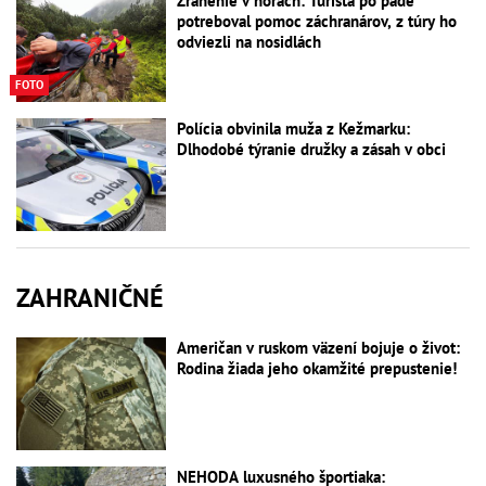
Zranenie v horách: Turista po páde
potreboval pomoc záchranárov, z túry ho
odviezli na nosidlách
FOTO
Polícia obvinila muža z Kežmarku:
Dlhodobé týranie družky a zásah v obci
ZAHRANIČNÉ
Američan v ruskom väzení bojuje o život:
Rodina žiada jeho okamžité prepustenie!
NEHODA luxusného športiaka: