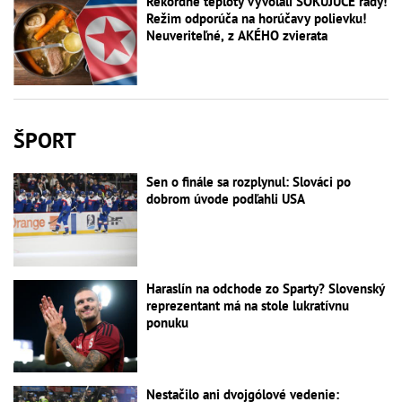
Rekordné teploty vyvolali ŠOKUJÚCE rady!
Režim odporúča na horúčavy polievku!
Neuveriteľné, z AKÉHO zvierata
ŠPORT
Sen o finále sa rozplynul: Slováci po
dobrom úvode podľahli USA
Haraslín na odchode zo Sparty? Slovenský
reprezentant má na stole lukratívnu
ponuku
Nestačilo ani dvojgólové vedenie: