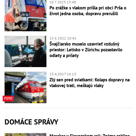
10.7.2023 13:40
Po zrážke s vlakom prišla pri obci Prša o
život jedna osoba, dopravu prerušili
15.6.2022 10:41
Švajčiarsko muselo uzavrieť vzdušný
priestor: Letisko v Zürichu pozastavilo
odlety a prílety
13.4.2017 14:13
Zlý sen pred sviatkami: Kolaps dopravy na
vlakovej trati, meškajú vlaky
FOTO
DOMÁCE SPRÁVY
Masaker v Slovenskom raji: Známa roklina