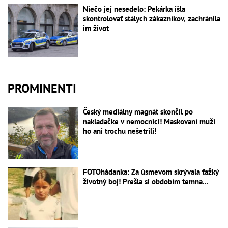
Niečo jej nesedelo: Pekárka išla
skontrolovať stálych zákazníkov, zachránila
im život
PROMINENTI
Český mediálny magnát skončil po
nakladačke v nemocnici! Maskovaní muži
ho ani trochu nešetrili!
FOTOhádanka: Za úsmevom skrývala ťažký
životný boj! Prešla si obdobím temna...