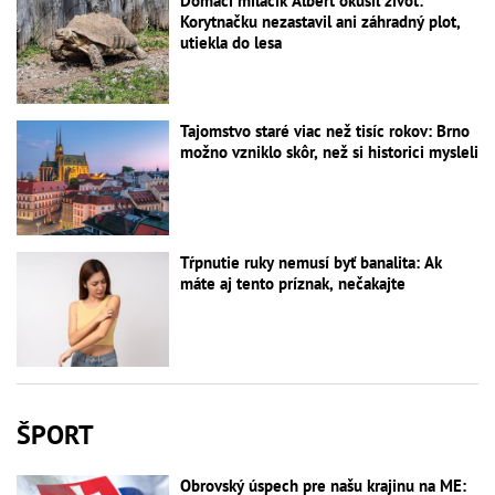
Domáci miláčik Albert okúsil život:
Korytnačku nezastavil ani záhradný plot,
utiekla do lesa
Tajomstvo staré viac než tisíc rokov: Brno
možno vzniklo skôr, než si historici mysleli
Tŕpnutie ruky nemusí byť banalita: Ak
máte aj tento príznak, nečakajte
ŠPORT
Obrovský úspech pre našu krajinu na ME: