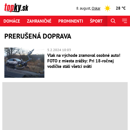
28 °C
8. august
,
Oskar
DOMÁCE
ZAHRANIČNÉ
PROMINENTI
ŠPORT
ZAUJÍMAV
PRERUŠENÁ DOPRAVA
5.2.2024 10:03
Vlak na východe zramoval osobné auto!
FOTO z miesta zrážky: Pri 18-ročnej
vodičke stáli všetci svätí