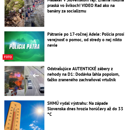
praská vo švíkoch! VIDEO Rad ako na
banány za socializmu
Pátranie po 17-ročnej Adele: Polícia prosí
verejnosť o pomoc, od stredy o nej nikto
nevie
FOTO
Odstrašujúce AUTENTICKÉ zábery z
nehody na D1: Dodávka ľahla popolom,
ťažko zraneného zachraňoval vrtuľník
SHMÚ vydal výstrahu: Na západe
Slovenska dnes hrozia horúčavy až do 33
°C