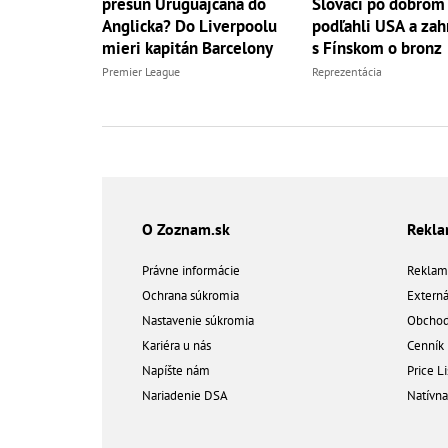
presun Uruguajčana do
Slováci po dobrom
Anglicka? Do Liverpoolu
podľahli USA a zahr
mieri kapitán Barcelony
s Fínskom o bronz
Premier League
Reprezentácia
O Zoznam.sk
Rekl
Právne informácie
Reklam
Ochrana súkromia
Extern
Nastavenie súkromia
Obchod
Kariéra u nás
Cenník
Napíšte nám
Price Li
Nariadenie DSA
Natívn