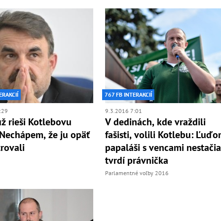
767 FB INTERAKCIÍ
ERAKCIÍ
9.3.2016 7:01
:29
V dedinách, kde vraždili
už rieši Kotlebovu
fašisti, volili Kotlebu: Ľuď
 Nechápem, že ju opäť
papaláši s vencami nestačia
rovali
tvrdí právnička
Parlamentné voľby 2016