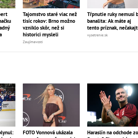
bert
Tajomstvo staré viac než
Tŕpnutie ruky nemusí 
načku
tisíc rokov: Brno možno
banalita: Ak máte aj
radný
vzniklo skôr, než si
tento príznak, nečakaj
a
historici mysleli
vysetrenie.sk
Zaujímavosti
plynul:
FOTO Vonnová ukázala
Haraslín na odchode z