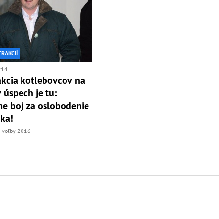
ERAKCIÍ
:14
akcia kotlebovcov na
 úspech je tu:
e boj za oslobodenie
ka!
 voľby 2016