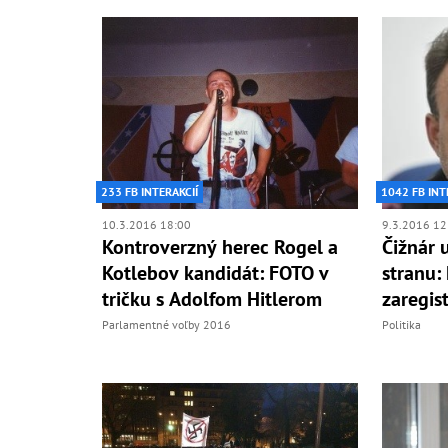
233 FB INTERAKCIÍ
1042 FB INT
10.3.2016 18:00
9.3.2016 12
Kontroverzný herec Rogel a
Čižnár 
Kotlebov kandidát: FOTO v
stranu:
tričku s Adolfom Hitlerom
zaregist
Parlamentné voľby 2016
Politika