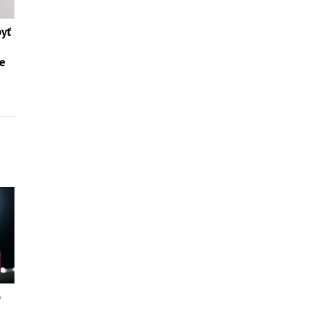
byť
te
o