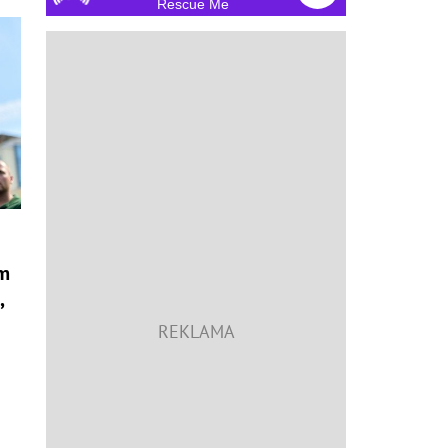
Rescue Me
om
,