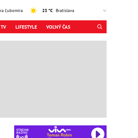
jtra Ľubomíra
23 °C
 TV
LIFESTYLE
VOĽNÝ ČAS
STREAM
NAŽIVO
Tomas Robin