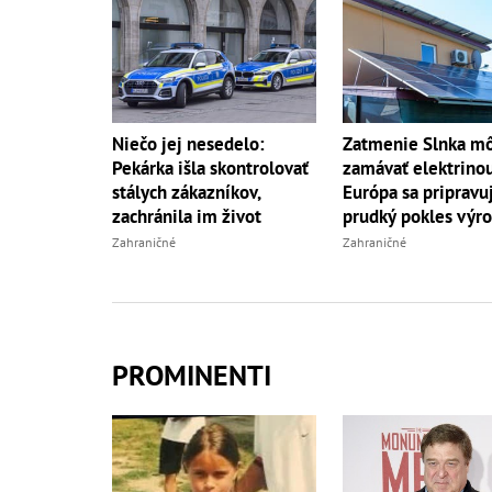
Niečo jej nesedelo:
Zatmenie Slnka m
Pekárka išla skontrolovať
zamávať elektrino
stálych zákazníkov,
Európa sa pripravu
zachránila im život
prudký pokles výr
Zahraničné
Zahraničné
PROMINENTI