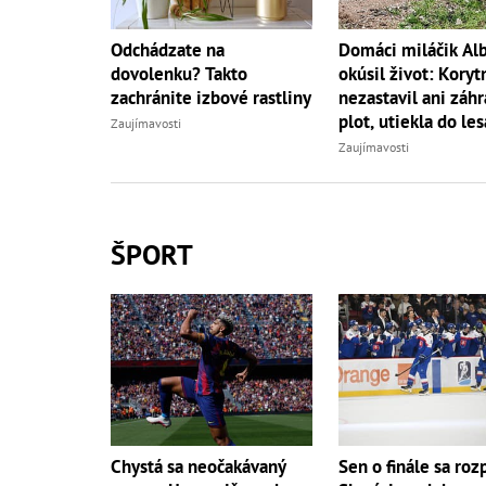
Domáci miláčik Al
Odchádzate na
okúsil život: Koryt
dovolenku? Takto
nezastavil ani záh
zachránite izbové rastliny
plot, utiekla do les
Zaujímavosti
Zaujímavosti
ŠPORT
Chystá sa neočakávaný
Sen o finále sa roz