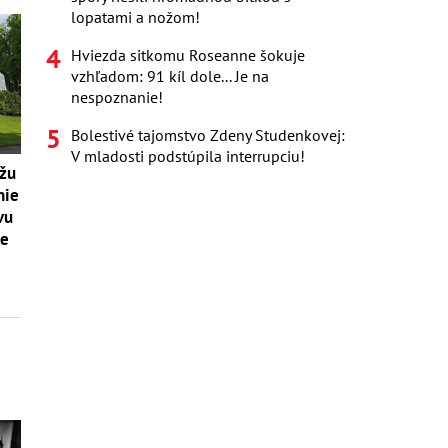
lopatami a nožom!
Hviezda sitkomu Roseanne šokuje
vzhľadom: 91 kíl dole... Je na
nespoznanie!
Bolestivé tajomstvo Zdeny Studenkovej:
V mladosti podstúpila interrupciu!
ôžu
nie
vu
ie