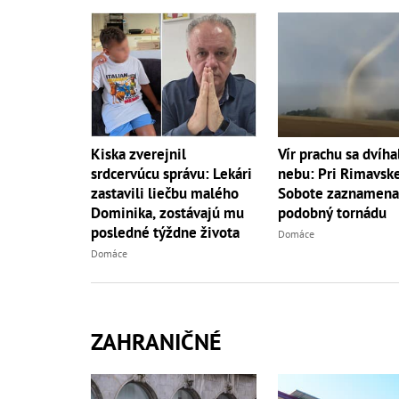
Kiska zverejnil
Vír prachu sa dvíha
srdcervúcu správu: Lekári
nebu: Pri Rimavsk
zastavili liečbu malého
Sobote zaznamenal
Dominika, zostávajú mu
podobný tornádu
posledné týždne života
Domáce
Domáce
ZAHRANIČNÉ