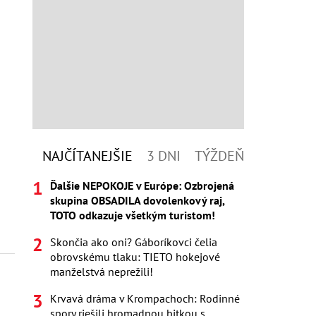
NAJČÍTANEJŠIE
3 DNI
TÝŽDEŇ
Ďalšie NEPOKOJE v Európe: Ozbrojená
skupina OBSADILA dovolenkový raj,
TOTO odkazuje všetkým turistom!
Skončia ako oni? Gáboríkovci čelia
obrovskému tlaku: TIETO hokejové
manželstvá neprežili!
Krvavá dráma v Krompachoch: Rodinné
spory riešili hromadnou bitkou s