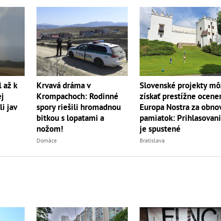
l až k
Slovenské projekty m
Krvavá dráma v
ej
získať prestížne ocene
Krompachoch: Rodinné
i jav
Europa Nostra za obno
spory riešili hromadnou
pamiatok: Prihlasovan
bitkou s lopatami a
je spustené
nožom!
Bratislava
Domáce