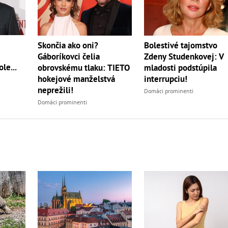
Skončia ako oni?
Bolestivé tajomstvo
Gáboríkovci čelia
Zdeny Studenkovej: V
le...
obrovskému tlaku: TIETO
mladosti podstúpila
hokejové manželstvá
interrupciu!
neprežili!
Domáci prominenti
Domáci prominenti