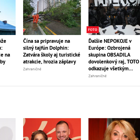
FOTO
Ďalšie NEPOKOJE v
ôže
Čína sa pripravuje na
Európe: Ozbrojená
u:
silný tajfún Dolphin:
skupina OBSADILA
je na
Zatvára školy aj turistické
dovolenkový raj, TOTO
oby
atrakcie, hrozia záplavy
odkazuje všetkým
Zahraničné
turistom!
Zahraničné