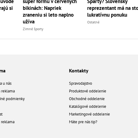
 úvode
super formu v červených
Sparty? Slovenský
ajú si
bikinách: Napriek
reprezentant má na st
zraneniu si leto naplno
lukratívnu ponuku
užíva
Ostatné
Zimné športy
ama
Kontakty
a u nás
Spravodajstvo
á reklama
Produktové oddelenie
né podmienky
Obchodné oddelenie
Katalógové oddelenie
st
Marketingové oddelenie
a reklama
Máte pre nás tip?