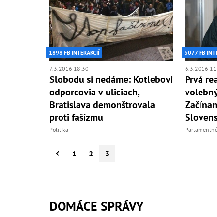
1898 FB INTERAKCIÍ
5077 FB INT
7.3.2016 18:30
6.3.2016 11
Slobodu si nedáme: Kotlebovi
Prvá re
odporcovia v uliciach,
volebný
Bratislava demonštrovala
Začínam
proti fašizmu
Slovens
Politika
Parlamentné
1
2
3
DOMÁCE SPRÁVY