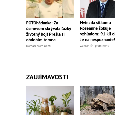
Hviezda sitkomu
FOTOhádanka: Za
Roseanne šokuje
úsmevom skrývala ťažký
vzhľadom: 91 kíl do
životný boj! Prešla si
Je na nespoznanie!
obdobím temna...
Zahraniční prominenti
Domáci prominenti
ZAUJÍMAVOSTI