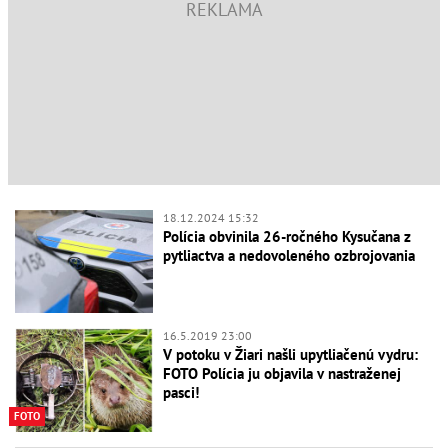
18.12.2024 15:32
Polícia obvinila 26-ročného Kysučana z
pytliactva a nedovoleného ozbrojovania
16.5.2019 23:00
V potoku v Žiari našli upytliačenú vydru:
FOTO Polícia ju objavila v nastraženej
pasci!
FOTO