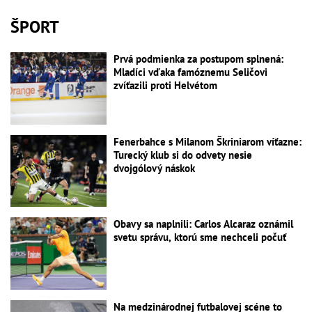
ŠPORT
Prvá podmienka za postupom splnená:
Mladíci vďaka famóznemu Seličovi
zvíťazili proti Helvétom
Fenerbahce s Milanom Škriniarom víťazne:
Turecký klub si do odvety nesie
dvojgólový náskok
Obavy sa naplnili: Carlos Alcaraz oznámil
svetu správu, ktorú sme nechceli počuť
Na medzinárodnej futbalovej scéne to