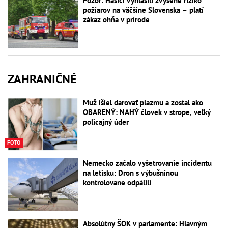
Pozor: Hasiči vyhlásili zvýšené riziko
požiarov na väčšine Slovenska – platí
zákaz ohňa v prírode
ZAHRANIČNÉ
Muž išiel darovať plazmu a zostal ako
OBARENÝ: NAHÝ človek v strope, veľký
policajný úder
FOTO
Nemecko začalo vyšetrovanie incidentu
na letisku: Dron s výbušninou
kontrolovane odpálili
Absolútny ŠOK v parlamente: Hlavným