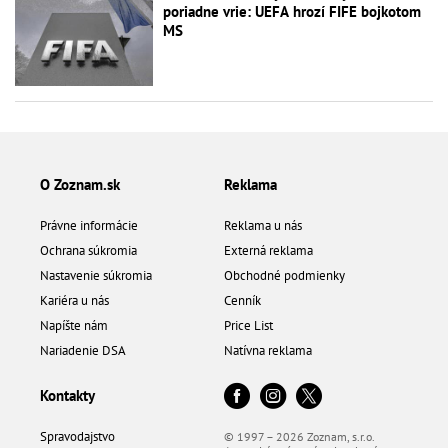
poriadne vrie: UEFA hrozí FIFE bojkotom
MS
O Zoznam.sk
Reklama
Právne informácie
Reklama u nás
Ochrana súkromia
Externá reklama
Nastavenie súkromia
Obchodné podmienky
Kariéra u nás
Cenník
Napíšte nám
Price List
Nariadenie DSA
Natívna reklama
Kontakty
Spravodajstvo
© 1997 – 2026 Zoznam, s.r.o.