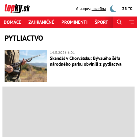
23 °C
6. august
,
Jozefína
DOMÁCE
ZAHRANIČNÉ
PROMINENTI
ŠPORT
ZAUJÍMAV
PYTLIACTVO
14.5.2026 6:01
Škandál v Chorvátsku: Bývalého šéfa
národného parku obvinili z pytliactva