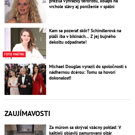
prežila vyhrážky teroristu, kolaps na
vrchole slávy aj poníženie v spálni
Kam sa pozerať skôr? Schindlerová na
pláži iba v bikinách... Z jej bujného
dekoltu odpadnete!
FOTO VNÚTRI
Michael Douglas vyrazil do spoločnosti s
nádhernou dcérou: Tomu sa hovorí
dokonalosť!
ZAUJÍMAVOSTI
Za múrom sa skrýval vzácny poklad: V
kaštieli objavili zamurovaný oltár