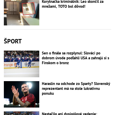
Korytnačka kriminálnik: Leo skončil za
mrežami, TOTO bol dôvod!
ŠPORT
Sen o finále sa rozplynul: Slováci po
dobrom úvode podľahli USA a zahrajú si s
Fínskom o bronz
Haraslín na odchode zo Sparty? Slovenský
reprezentant má na stole lukratívnu
ponuku
Nestačilo ani dvojgólové vedenie: