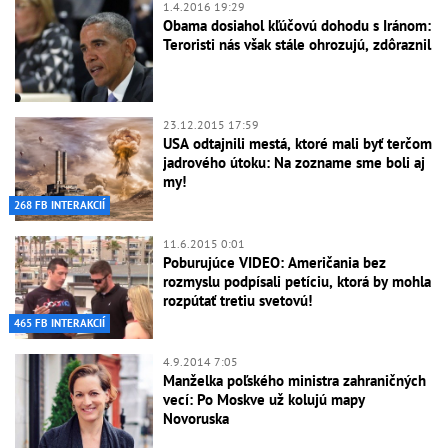
1.4.2016 19:29
Obama dosiahol kľúčovú dohodu s Iránom:
Teroristi nás však stále ohrozujú, zdôraznil
23.12.2015 17:59
USA odtajnili mestá, ktoré mali byť terčom
jadrového útoku: Na zozname sme boli aj
my!
268 FB INTERAKCIÍ
11.6.2015 0:01
Poburujúce VIDEO: Američania bez
rozmyslu podpísali petíciu, ktorá by mohla
rozpútať tretiu svetovú!
465 FB INTERAKCIÍ
4.9.2014 7:05
Manželka poľského ministra zahraničných
vecí: Po Moskve už kolujú mapy
Novoruska