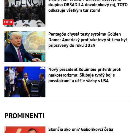
skupina OBSADILA dovolenkový raj, TOTO
odkazuje všetkým turistom!
FOTO
Pentagón chystá testy systému Golden
Dome: Americký protiraketový štít má byť
pripravený do roku 2029
Nový prezident Kolumbie pritvrdí proti
narkoterorizmu: Sľubuje tvrdý boj s
povstalcami a užšie väzby s USA
PROMINENTI
Skončia ako oni? Gáboríkovci čelia