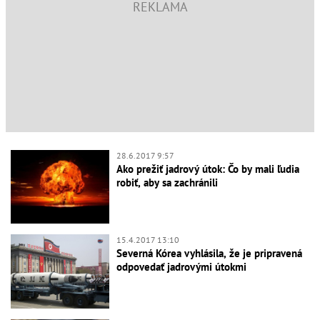
28.6.2017 9:57
Ako prežiť jadrový útok: Čo by mali ľudia
robiť, aby sa zachránili
15.4.2017 13:10
Severná Kórea vyhlásila, že je pripravená
odpovedať jadrovými útokmi