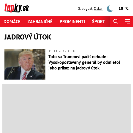
18 °C
8. august
,
Oskar
DOMÁCE
ZAHRANIČNÉ
PROMINENTI
ŠPORT
ZAUJÍMAV
JADROVÝ ÚTOK
19.11.2017 15:10
Toto sa Trumpovi páčiť nebude:
Vysokopostavený generál by odmietol
jeho príkaz na jadrový útok