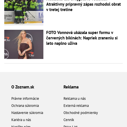
Atraktívny prípravný zápas rozhodol obrat
v tretej tretine
FOTO Vonnová ukázala super formu v
červených bikinách: Napriek zraneniu si
leto naplno užíva
O Zoznam.sk
Reklama
Právne informácie
Reklama u nás
Ochrana súkromia
Externá reklama
Nastavenie súkromia
Obchodné podmienky
Kariéra u nás
Cenník
Napíšte nám
Price List