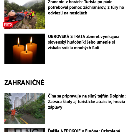
Zranenie v horách: Turista po páde
potreboval pomoc záchranárov, z túry ho
odviezli na nosidlách
FOTO
OBROVSKÁ STRATA Zomrel vynikajúci
slovenský hudobník! Jeho umenie si
získalo srdcia mnohých ľudí
ZAHRANIČNÉ
Čína sa pripravuje na silný tajfún Dolphin:
Zatvára školy aj turistické atrakcie, hrozia
záplavy
Ďalšie NEPOKOJE v Európe: Ozbrojená