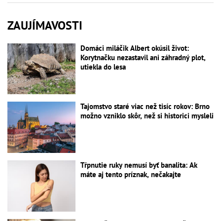
ZAUJÍMAVOSTI
Domáci miláčik Albert okúsil život:
Korytnačku nezastavil ani záhradný plot,
utiekla do lesa
Tajomstvo staré viac než tisíc rokov: Brno
možno vzniklo skôr, než si historici mysleli
Tŕpnutie ruky nemusí byť banalita: Ak
máte aj tento príznak, nečakajte