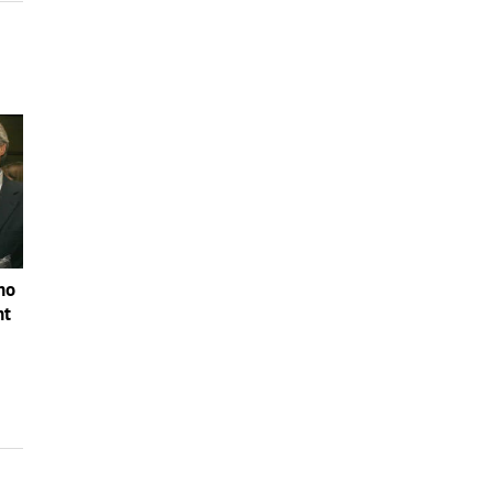
no
nt