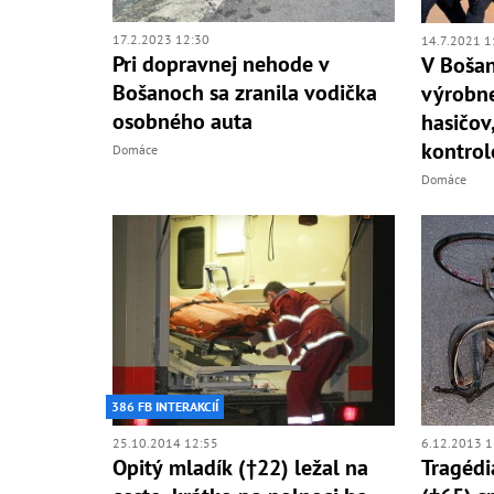
17.2.2023 12:30
14.7.2021 1
Pri dopravnej nehode v
V Bošan
Bošanoch sa zranila vodička
výrobne
osobného auta
hasičov
kontrol
Domáce
Domáce
386 FB INTERAKCIÍ
25.10.2014 12:55
6.12.2013 1
Opitý mladík (†22) ležal na
Tragédi