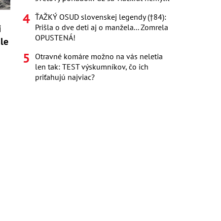
ŤAŽKÝ OSUD slovenskej legendy (†84):
i
Prišla o dve deti aj o manžela... Zomrela
OPUSTENÁ!
ale
Otravné komáre možno na vás neletia
len tak: TEST výskumníkov, čo ich
priťahujú najviac?