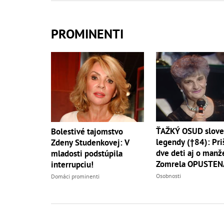
PROMINENTI
ŤAŽKÝ OSUD slove
Bolestivé tajomstvo
legendy (†84): Pri
Zdeny Studenkovej: V
dve deti aj o manže
mladosti podstúpila
Zomrela OPUSTEN
interrupciu!
Osobnosti
Domáci prominenti