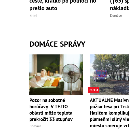
ceste, krátko po polnoci ho
(†65) s
prešlo auto
nákladi
Krimi
Domáce
DOMÁCE SPRÁVY
FOTO
AKTUÁLNE Masívn
Pozor na sobotné
požiar lesa pri Trst
horúčavy: V TEJTO
Hasičom komplikuj
oblasti môže teplota
plameňmi silný vieto
prekročiť 33 stupňov
miesto smeruje vrt
Domáce