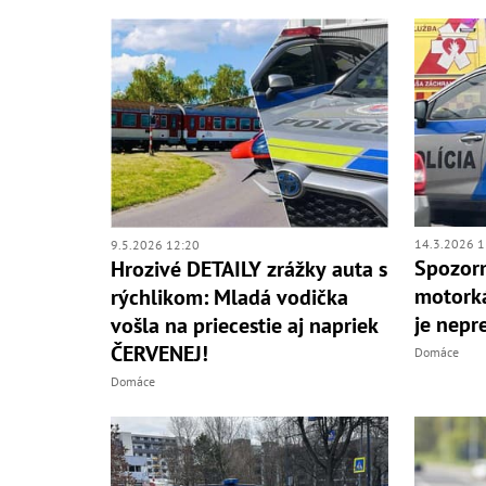
14.3.2026 1
9.5.2026 12:20
Spozorn
Hrozivé DETAILY zrážky auta s
motorká
rýchlikom: Mladá vodička
je nepr
vošla na priecestie aj napriek
ČERVENEJ!
Domáce
Domáce