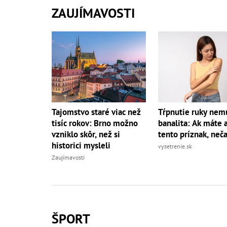
ZAUJÍMAVOSTI
Tajomstvo staré viac než
Tŕpnutie ruky nemu
tisíc rokov: Brno možno
banalita: Ak máte a
vzniklo skôr, než si
tento príznak, neč
historici mysleli
vysetrenie.sk
Zaujímavosti
ŠPORT