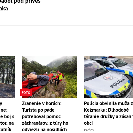
padol pod príves
aka
FOTO
y
Zranenie v horách:
Polícia obvinila muža 
íne:
Turista po páde
Kežmarku: Dlhodobé
e boj s
potreboval pomoc
týranie družky a zásah 
r, na
záchranárov, z túry ho
obci
uľník
odviezli na nosidlách
Prešov