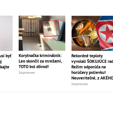
Korytnačka kriminálnik:
sí byť
Rekordné teploty
Leo skončil za mrežami,
j
vyvolali ŠOKUJÚCE rad
TOTO bol dôvod!
akajte
Režim odporúča na
horúčavy polievku!
Zaujímavosti
Neuveriteľné, z AKÉH
zvierata
Zaujímavosti