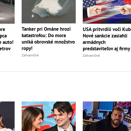
Tanker pri Ománe hrozí
pre
USA pritvrdili voči Kub
katastrofou: Do mora
apca
Nové sankcie zasiahli
uniká obrovské množstvo
e auto!
armádnych
ropy!
etrov
predstaviteľov aj firmy
Zahraničné
Zahraničné