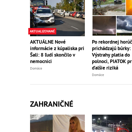
AKTUALIZOVANÉ
AKTUÁLNE Nové
Po rekordnej horú
informácie z kúpaliska pri
prichádzajú búrky:
Šali: 8 ľudí skončilo v
Výstrahy platia do
nemocnici
polnoci, PIATOK pr
ďalšie riziká
Domáce
Domáce
ZAHRANIČNÉ