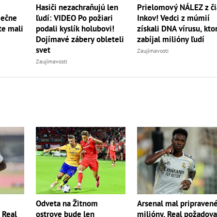
Hasiči nezachraňujú len
Prielomový NÁLEZ z či
iečne
ľudí: VIDEO Po požiari
Inkov! Vedci z múmií
te mali
podali kyslík holubovi!
získali DNA vírusu, kto
Dojímavé zábery obleteli
zabíjal milióny ľudí
svet
Zaujímavosti
Zaujímavosti
Odveta na Žitnom
Arsenal mal pripraven
? Real
ostrove bude len
milióny, Real požadova