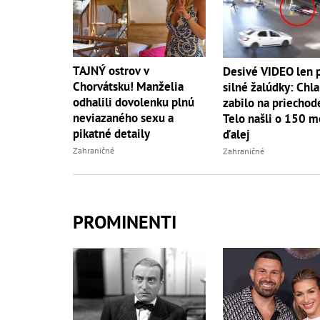
TAJNÝ ostrov v
Desivé VIDEO len 
Chorvátsku! Manželia
silné žalúdky: Chl
odhalili dovolenku plnú
zabilo na priechod
neviazaného sexu a
Telo našli o 150 m
pikatné detaily
ďalej
Zahraničné
Zahraničné
PROMINENTI