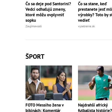
Čo sa deje pod Santorini?
Čo sa stane, keď
Vedci odhaľujú zmeny,
prestanete jesť ml
ktoré môžu ovplyvniť
výrobky? Toto by s
sopku
vedieť
Zaujímavosti
vysetrenie.sk
ŠPORT
FOTO Messiho žena v
Najdrahší africký
bikinách: Komentár
futbalista histórie