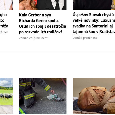
égha
Úspešný Slovák chystá
Kaia Gerber a syn
ko:
veľké novinky: Luxusn
Richarda Gerea spolu:
yráža
svadba na Santorini aj
Osud ich spojil desaťročia
k sa
tajomná šou v Bratisla
po rozvode ich rodičov!
Domáci prominenti
Zahraniční prominenti