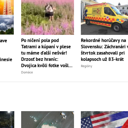
Po ničení pola pod
Rekordné horúčavy na
čave
Tatrami a kúpaní v plese
Slovensku: Záchranári 
tu máme ďalší nešvár!
štvrtok zasahovali pri
Drzosť bez hraníc:
kolapsoch už 83-krát
inesie
Dvojica kvôli fotke vošla
Regióny
do...
Domáce