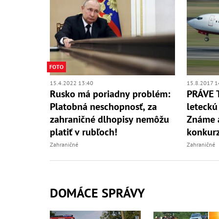
FOTO
15.4.2022 13:40
15.8.2017 1
Rusko má poriadny problém:
PRÁVE T
Platobná neschopnosť, za
leteckú
zahraničné dlhopisy nemôžu
Známe a
platiť v rubľoch!
konkur
Zahraničné
Zahraničné
DOMÁCE SPRÁVY