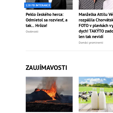
128 FB INTERAKCIÍ
Peklo českého herca:
Manželka Attilu V
Odmietol sa rozviesť, a
rozpálila Chorváts
tak... Hrôza!
FOTO v plavkách v
dych! TAKÝTO zado
Osobnosti
len tak nevidí
Domáci prominenti
ZAUJÍMAVOSTI