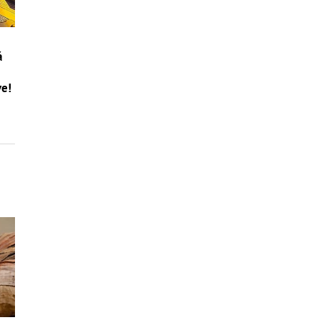
á
ve!