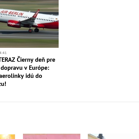
4:41
ERAZ Čierny deň pre
 dopravu v Európe:
erolinky idú do
zu!