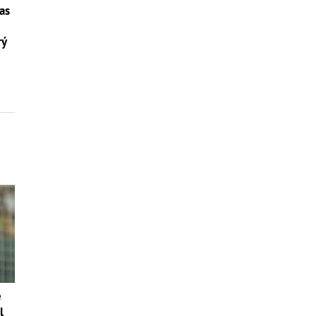
as
rý
é
l