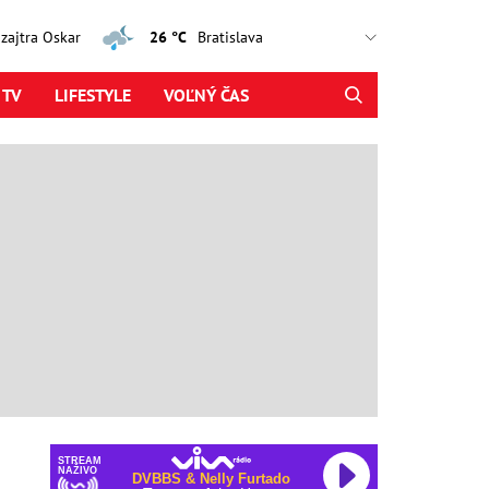
, zajtra Oskar
26 °C
 TV
LIFESTYLE
VOĽNÝ ČAS
STREAM
NAŽIVO
DVBBS & Nelly Furtado