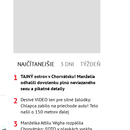
NAJČÍTANEJŠIE
3 DNI
TÝŽDEŇ
TAJNÝ ostrov v Chorvátsku! Manželia
odhalili dovolenku plnú neviazaného
sexu a pikatné detaily
Desivé VIDEO len pre silné žalúdky:
Chlapca zabilo na priechode auto! Telo
našli o 150 metrov ďalej
Manželka Attilu Végha rozpálila
Chorvátsko: FOTO v plavkách vyráža