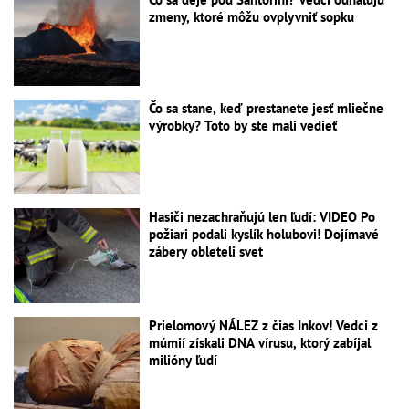
zmeny, ktoré môžu ovplyvniť sopku
Čo sa stane, keď prestanete jesť mliečne
výrobky? Toto by ste mali vedieť
Hasiči nezachraňujú len ľudí: VIDEO Po
požiari podali kyslík holubovi! Dojímavé
zábery obleteli svet
Prielomový NÁLEZ z čias Inkov! Vedci z
múmií získali DNA vírusu, ktorý zabíjal
milióny ľudí