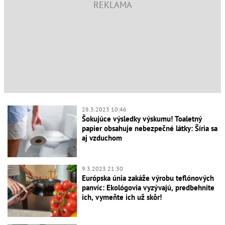
28.3.2023 10:46
Šokujúce výsledky výskumu! Toaletný
papier obsahuje nebezpečné látky: Šíria sa
aj vzduchom
9.3.2023 21:30
Európska únia zakáže výrobu teflónových
panvíc: Ekológovia vyzývajú, predbehnite
ich, vymeňte ich už skôr!