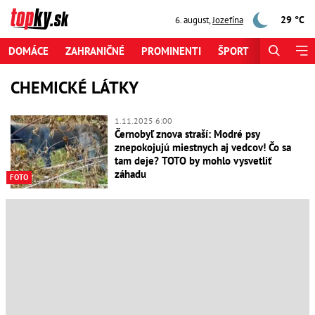
29 °C
6. august
,
Jozefína
DOMÁCE
ZAHRANIČNÉ
PROMINENTI
ŠPORT
ZAUJÍMAV
CHEMICKÉ LÁTKY
1.11.2025 6:00
Černobyľ znova straší: Modré psy
znepokojujú miestnych aj vedcov! Čo sa
tam deje? TOTO by mohlo vysvetliť
záhadu
FOTO