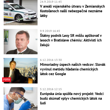
24.9.2019 11:45
V areáli vojenského útvaru v Zemianskych
Kostoľanoch našli nebezpečné neznáme
látky
9.9.2019 16:45
Štátny podnik Lesy SR môžu aplikovať v
lesoch v Bratislave chémiu: Aktivisti ich
žalujú
6.12.2016 13:30
Mimoriadny úspech našich vedcov: Slovák
vyvinul metódu hľadania chemických
látok cez Google
FOTO
5.12.2016 12:15
Európska únia spúšťa nový projekt: Vedci
budú skúmať vplyv chemických látok na
ľudí