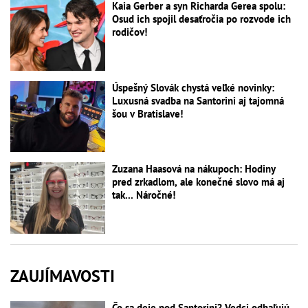
Kaia Gerber a syn Richarda Gerea spolu:
Osud ich spojil desaťročia po rozvode ich
rodičov!
Úspešný Slovák chystá veľké novinky:
Luxusná svadba na Santorini aj tajomná
šou v Bratislave!
Zuzana Haasová na nákupoch: Hodiny
pred zrkadlom, ale konečné slovo má aj
tak... Náročné!
ZAUJÍMAVOSTI
Čo sa deje pod Santorini? Vedci odhaľujú