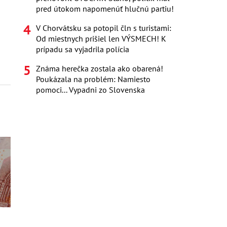
pred útokom napomenúť hlučnú partiu!
V Chorvátsku sa potopil čln s turistami:
Od miestnych prišiel len VÝSMECH! K
prípadu sa vyjadrila polícia
Známa herečka zostala ako obarená!
Poukázala na problém: Namiesto
pomoci... Vypadni zo Slovenska