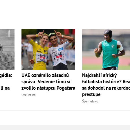
gédia:
UAE oznámilo zásadnú
Najdrahší africký
správu: Vedenie tímu si
futbalista histórie? Rea
li na
zvolilo nástupcu Pogačara
sa dohodol na rekord
prestupe
Cyklistika
Španielsko