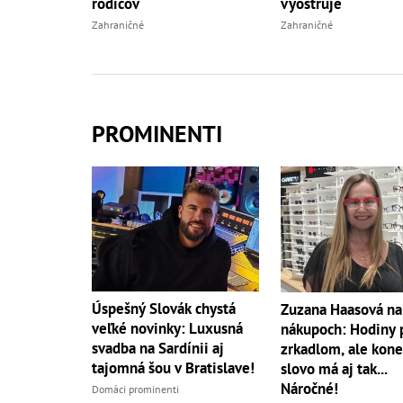
rodičov
vyostruje
Zahraničné
Zahraničné
PROMINENTI
Úspešný Slovák chystá
Zuzana Haasová na
veľké novinky: Luxusná
nákupoch: Hodiny 
svadba na Sardínii aj
zrkadlom, ale kon
tajomná šou v Bratislave!
slovo má aj tak...
Náročné!
Domáci prominenti