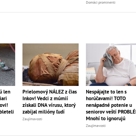
Domáci prominenti
ú len
Prielomový NÁLEZ z čias
Nespájajte to len s
iari
Inkov! Vedci z múmií
horúčavami! TOTO
ovi!
získali DNA vírusu, ktorý
nenápadné potenie u
bleteli
zabíjal milióny ľudí
seniorov veští PROBL
Mnohí to ignorujú
Zaujímavosti
Zaujímavosti