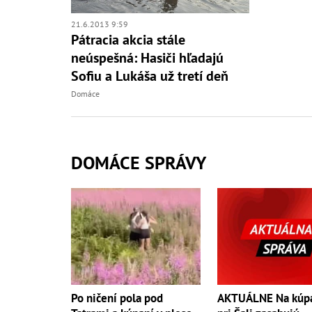
21.6.2013 9:59
Pátracia akcia stále
neúspešná: Hasiči hľadajú
Sofiu a Lukáša už tretí deň
Domáce
DOMÁCE SPRÁVY
Po ničení pola pod
AKTUÁLNE Na kúpa