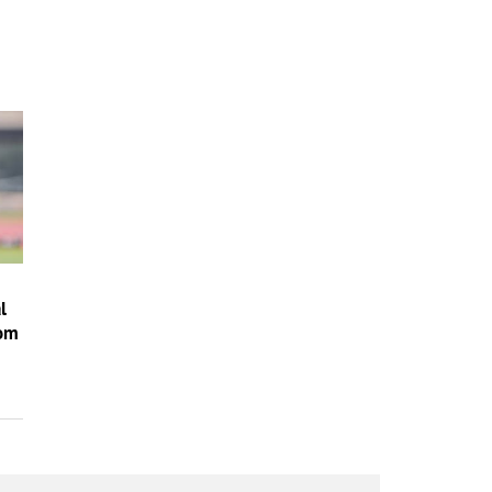
l
nom