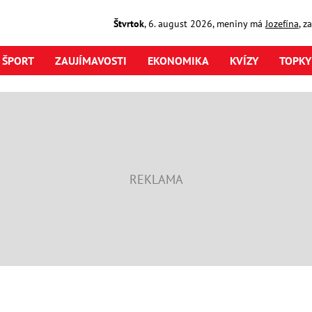
Štvrtok
,
6. august
2026
,
meniny má
Jozefína
, z
ŠPORT
ZAUJÍMAVOSTI
EKONOMIKA
KVÍZY
TOPKY