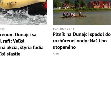
30.4.2017 18:45
0:05
Pltník na Dunajci spadol do
renom Dunajci sa
rozbúrenej vody: Našli ho
l raft: Veľká
utopeného
ná akcia, štyria ľudia
ké sťastie
Krimi