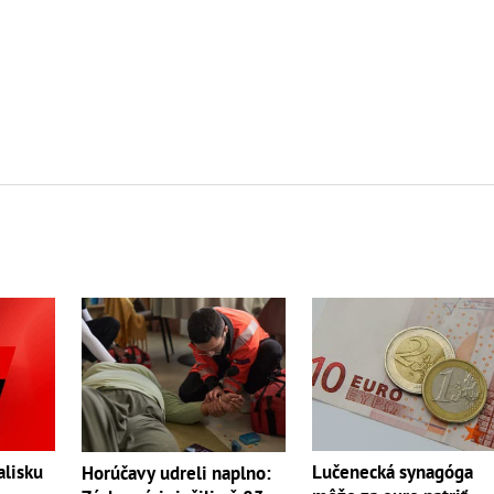
lisku
Lučenecká synagóga
Horúčavy udreli naplno: