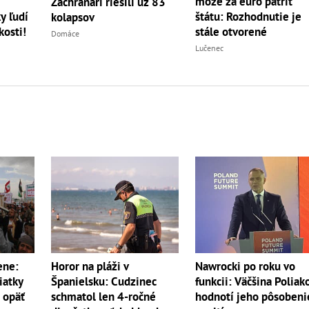
môže za euro patriť
Záchranári riešili už 83
y ľudí
štátu: Rozhodnutie je
kolapsov
kosti!
stále otvorené
Domáce
Lučenec
Horor na pláži v
ene:
Nawrocki po roku vo
Španielsku: Cudzinec
iatky
funkcii: Väčšina Poliak
schmatol len 4-ročné
a opäť
hodnotí jeho pôsobeni