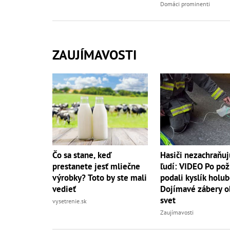
Domáci prominenti
ZAUJÍMAVOSTI
Čo sa stane, keď
Hasiči nezachraňuj
prestanete jesť mliečne
ľudí: VIDEO Po pož
výrobky? Toto by ste mali
podali kyslík holub
vedieť
Dojímavé zábery o
svet
vysetrenie.sk
Zaujímavosti