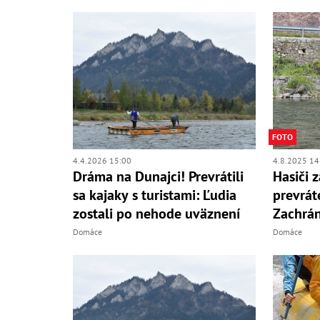
FOTO
4.4.2026 15:00
4.8.2025 14
Dráma na Dunajci! Prevrátili
Hasiči z
sa kajaky s turistami: Ľudia
prevrát
zostali po nehode uväznení
Zachrán
Domáce
Domáce