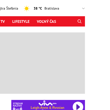
ajtra Štefánia
38 °C
 TV
LIFESTYLE
VOĽNÝ ČAS
STREAM
NAŽIVO
Leigh-Anne & Rvssian