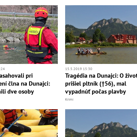
:24
15.5.2019 15:30
asahovali pri
Tragédia na Dunajci: O živo
ení člna na Dunajci:
prišiel pltník (†56), mal
ili dve osoby
vypadnúť počas plavby
Krimi