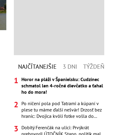
NAJČÍTANEJŠIE
3 DNI
TÝŽDEŇ
Horor na pláži v Španielsku: Cudzinec
schmatol len 4-ročné dievčatko a ťahal
ho do mora!
Po ničení pola pod Tatrami a kúpaní v
plese tu máme ďalší nešvár! Drzosť bez
hraníc: Dvojica kvôli fotke vošla do...
Dobitý Ferenčák na ulici: Prvýkrát
prehovoril ÚTOČNÍK Stano, politik mal