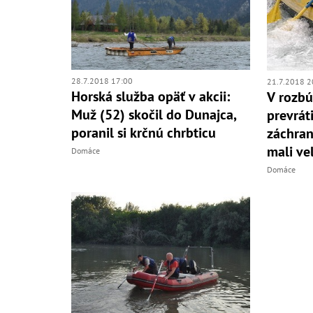
28.7.2018 17:00
21.7.2018 2
Horská služba opäť v akcii:
V rozbú
Muž (52) skočil do Dunajca,
prevráti
poranil si krčnú chrbticu
záchran
mali veľ
Domáce
Domáce