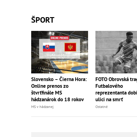
ŠPORT
Slovensko – Čierna Hora:
FOTO Obrovská tra
Online prenos zo
Futbalového
štvrťfinále MS
reprezentanta dobi
hádzanárok do 18 rokov
ulici na smrť
MS v hádzanej
Ostatné