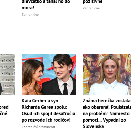
dievčatko a ťahal ho do
pozitívne
mora!
Zahraničné
Zahraničné
Kaia Gerber a syn
Známa herečka zostala
pred
Richarda Gerea spolu:
ako obarená! Poukázal
ečné
Osud ich spojil desaťročia
na problém: Namiesto
po rozvode ich rodičov!
pomoci... Vypadni zo
Slovenska
Zahraniční prominenti