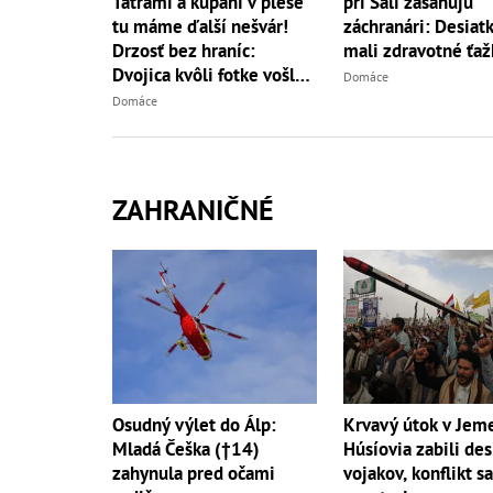
Tatrami a kúpaní v plese
pri Šali zasahujú
tu máme ďalší nešvár!
záchranári: Desiatk
Drzosť bez hraníc:
mali zdravotné ťaž
Dvojica kvôli fotke vošla
Domáce
do...
Domáce
ZAHRANIČNÉ
Osudný výlet do Álp:
Krvavý útok v Jem
Mladá Češka (†14)
Húsíovia zabili des
zahynula pred očami
vojakov, konflikt s