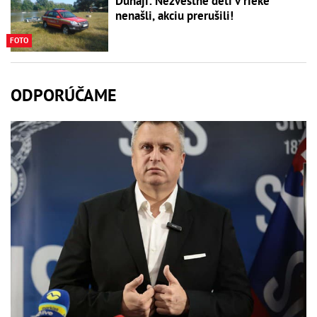
Dunaji: Nezvestné deti v rieke
nenašli, akciu prerušili!
FOTO
ODPORÚČAME