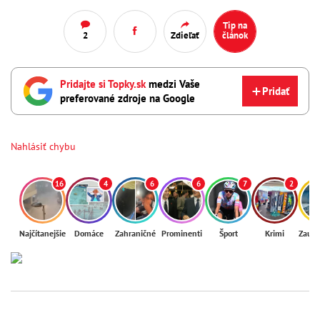
Tip na
2
Zdieľať
článok
Pridajte si Topky.sk
medzi Vaše
Pridať
preferované zdroje na Google
Nahlásiť chybu
16
4
6
6
7
2
Najčítanejšie
Domáce
Zahraničné
Prominenti
Šport
Krimi
Zaují