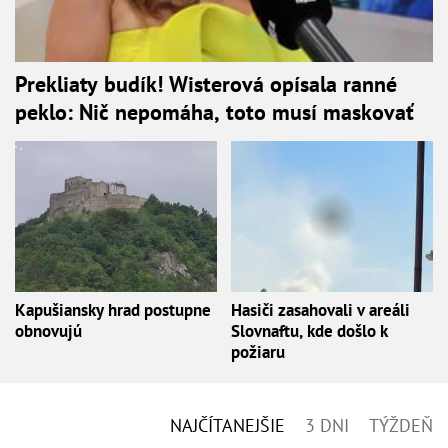
Prekliaty budík! Wisterová opísala ranné
peklo: Nič nepomáha, toto musí maskovať
Kapušiansky hrad postupne
Hasiči zasahovali v areáli
obnovujú
Slovnaftu, kde došlo k
požiaru
NAJČÍTANEJŠIE
3 DNI
TÝŽDEŇ