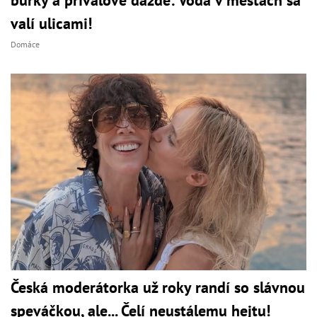
valí ulicami!
Domáce
Česká moderátorka už roky randí so slávnou
speváčkou, ale... Čelí neustálemu hejtu!