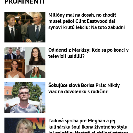
PROMINENTI
Milióny mal na dosah, no chodiť
musel pešo! Clint Eastwood dal
synovi krutú lekciu: Na toto zabudni
Odídenci z Markízy: Kde sa po konci v
televízii usídlili?
Šokujúce slová Borisa Prša: Nikdy
viac na dovolenku s rodičmi!
Ľadová sprcha pre Meghan a jej
kulinársku šou! Ikona životného štýlu