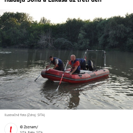
Ilustračné foto (Zdroj: SITA)
© Zoznam/
SITA,
Foto
: SITA