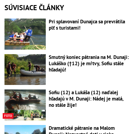
SÚVISIACE ČLÁNKY
Pri splavovaní Dunajca sa prevrátila
plť s turistami!
Smutný koniec pátrania na M. Dunaji:
Lukáško (†12) je mŕtvy, Sofiu stále
hľadajú!
Sofiu (12) a Lukáša (12) naďalej
hľadajú v M. Dunaji: Nádej je malá,
no stále žije!
FOTO
Dramatické pátranie na Malom