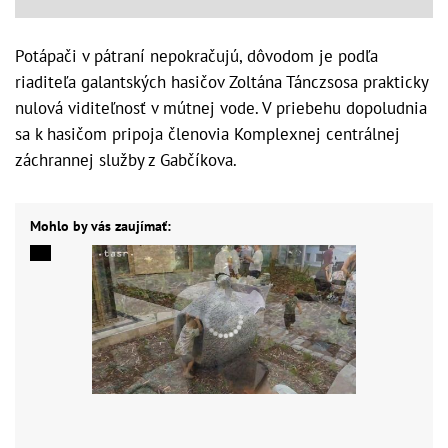
Potápači v pátraní nepokračujú, dôvodom je podľa
riaditeľa galantských hasičov Zoltána Tánczsosa prakticky
nulová viditeľnosť v mútnej vode. V priebehu dopoludnia
sa k hasičom pripoja členovia Komplexnej centrálnej
záchrannej služby z Gabčíkova.
Mohlo by vás zaujímať: