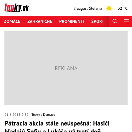
32 °C
7. august
,
Štefánia
DOMÁCE
ZAHRANIČNÉ
PROMINENTI
ŠPORT
ZAUJÍMAV
21.6.2013 9:59
Topky
Domáce
Pátracia akcia stále neúspešná: Hasiči
hľadajú Sofiu a Lukáša už tretí deň