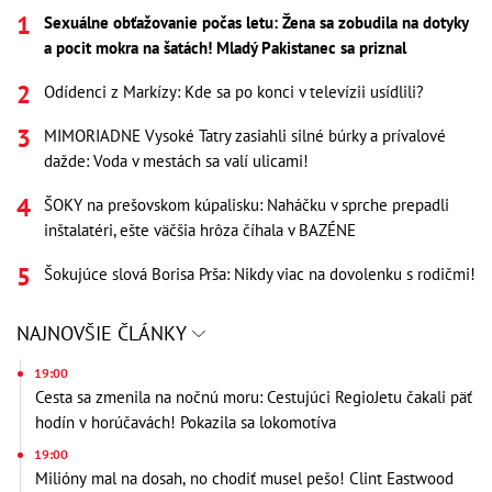
Sexuálne obťažovanie počas letu: Žena sa zobudila na dotyky
a pocit mokra na šatách! Mladý Pakistanec sa priznal
Odídenci z Markízy: Kde sa po konci v televízii usídlili?
MIMORIADNE Vysoké Tatry zasiahli silné búrky a prívalové
dažde: Voda v mestách sa valí ulicami!
ŠOKY na prešovskom kúpalisku: Naháčku v sprche prepadli
inštalatéri, ešte väčšia hrôza číhala v BAZÉNE
Šokujúce slová Borisa Prša: Nikdy viac na dovolenku s rodičmi!
NAJNOVŠIE ČLÁNKY
19:00
Cesta sa zmenila na nočnú moru: Cestujúci RegioJetu čakali päť
hodín v horúčavách! Pokazila sa lokomotíva
19:00
Milióny mal na dosah, no chodiť musel pešo! Clint Eastwood