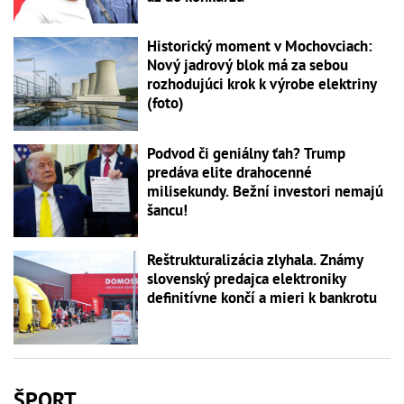
Historický moment v Mochovciach:
Nový jadrový blok má za sebou
rozhodujúci krok k výrobe elektriny
(foto)
Podvod či geniálny ťah? Trump
predáva elite drahocenné
milisekundy. Bežní investori nemajú
šancu!
Reštrukturalizácia zlyhala. Známy
slovenský predajca elektroniky
definitívne končí a mieri k bankrotu
ŠPORT