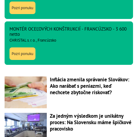
Pozri ponuku
MONTÉR OCEĽOVÝCH KONŠTRUKCIÍ - FRANCÚZSKO - 3 600
netto
CHRISTAL s. r. o., Francúzsko
Pozri ponuku
Inflácia zmenila správanie Slovákov:
Ako narábať s peniazmi, keď
nechcete zbytočne riskovať?
Za jedným výsledkom je unikátny
proces: Na Slovensku máme špičkové
pracovisko