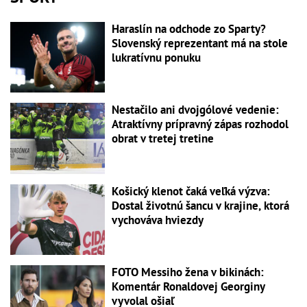
Haraslín na odchode zo Sparty?
Slovenský reprezentant má na stole
lukratívnu ponuku
Nestačilo ani dvojgólové vedenie:
Atraktívny prípravný zápas rozhodol
obrat v tretej tretine
Košický klenot čaká veľká výzva:
Dostal životnú šancu v krajine, ktorá
vychováva hviezdy
FOTO Messiho žena v bikinách:
Komentár Ronaldovej Georginy
vyvolal ošiaľ