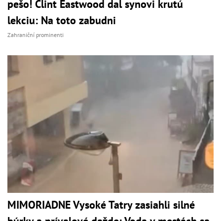
pešo! Clint Eastwood dal synovi krutú
lekciu: Na toto zabudni
Zahraniční prominenti
MIMORIADNE Vysoké Tatry zasiahli silné
búrky a prívalové dažde: Voda v mestách sa