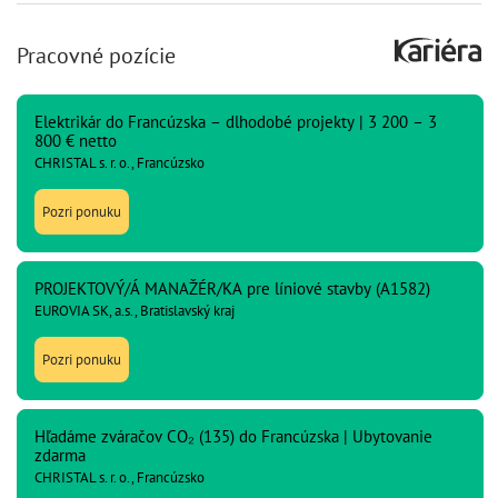
Pracovné pozície
Elektrikár do Francúzska – dlhodobé projekty | 3 200 – 3
800 € netto
CHRISTAL s. r. o., Francúzsko
Pozri ponuku
PROJEKTOVÝ/Á MANAŽÉR/KA pre líniové stavby (A1582)
EUROVIA SK, a.s., Bratislavský kraj
Pozri ponuku
Hľadáme zváračov CO₂ (135) do Francúzska | Ubytovanie
zdarma
CHRISTAL s. r. o., Francúzsko