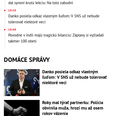
dal synovi krutú lekciu: Na toto zabudni
18:58
Danko posiela odkaz vlastným ľuďom: V SNS už nebude
tolerovať niektoré veci
18:48
Povodne v Indii majú tragickú bilanciu: Záplavy si vyžiadali
takmer 100 obetí
DOMÁCE SPRÁVY
Danko posiela odkaz vlastným
ľuďom: V SNS už nebude tolerovať
niektoré veci
Roky mal týrať partnerku: Polícia
obvinila muža, hrozí mu až osem
rokov väzenia