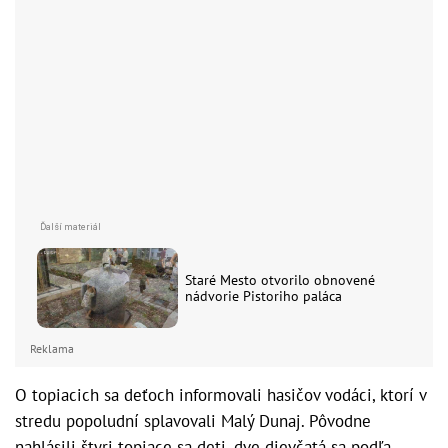
Staré Mesto otvorilo obnovené
nádvorie Pistoriho paláca
Reklama
O topiacich sa deťoch informovali hasičov vodáci, ktorí v
stredu popoludní splavovali Malý Dunaj. Pôvodne
nahlásili štyri topiace sa deti, dve dievčatá sa podľa