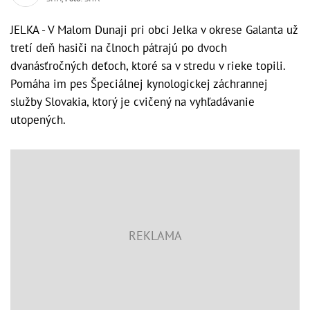
JELKA - V Malom Dunaji pri obci Jelka v okrese Galanta už
tretí deň hasiči na člnoch pátrajú po dvoch
dvanásťročných deťoch, ktoré sa v stredu v rieke topili.
Pomáha im pes Špeciálnej kynologickej záchrannej
služby Slovakia, ktorý je cvičený na vyhľadávanie
utopených.