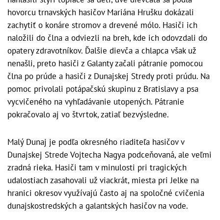
hovorcu trnavských hasičov Mariána Hrušku dokázali
zachytiť o konáre stromov a drevené mólo. Hasiči ich
naložili do člna a odviezli na breh, kde ich odovzdali do
opatery zdravotníkov. Ďalšie dievča a chlapca však už
nenašli, preto hasiči z Galanty začali pátranie pomocou
člna po prúde a hasiči z Dunajskej Stredy proti prúdu. Na
pomoc privolali potápačskú skupinu z Bratislavy a psa
vycvičeného na vyhľadávanie utopených. Pátranie
pokračovalo aj vo štvrtok, zatiaľ bezvýsledne.
Malý Dunaj je podľa okresného riaditeľa hasičov v
Dunajskej Strede Vojtecha Nagya podceňovaná, ale veľmi
zradná rieka. Hasiči tam v minulosti pri tragických
udalostiach zasahovali už viackrát, miesta pri Jelke na
hranici okresov využívajú často aj na spoločné cvičenia
dunajskostredských a galantských hasičov na vode.