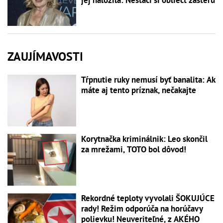
jej naložila: Nestačí si obliecť zásteru
ZAUJÍMAVOSTI
Tŕpnutie ruky nemusí byť banalita: Ak
máte aj tento príznak, nečakajte
Korytnačka kriminálnik: Leo skončil
za mrežami, TOTO bol dôvod!
Rekordné teploty vyvolali ŠOKUJÚCE
rady! Režim odporúča na horúčavy
polievku! Neuveriteľné, z AKÉHO