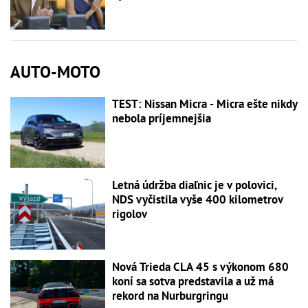
AUTO-MOTO
TEST: Nissan Micra - Micra ešte nikdy
nebola príjemnejšia
Letná údržba diaľnic je v polovici,
NDS vyčistila vyše 400 kilometrov
rigolov
Nová Trieda CLA 45 s výkonom 680
koní sa sotva predstavila a už má
rekord na Nurburgringu