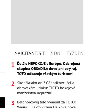
NAJČÍTANEJŠIE
3 DNI
TÝŽDEŇ
Ďalšie NEPOKOJE v Európe: Ozbrojená
skupina OBSADILA dovolenkový raj,
TOTO odkazuje všetkým turistom!
Skončia ako oni? Gáboríkovci čelia
obrovskému tlaku: TIETO hokejové
manželstvá neprežili!
Belohorcovej telo vymenil za TOTO:
Wauuu... Takto vyzerá Hájkova nová