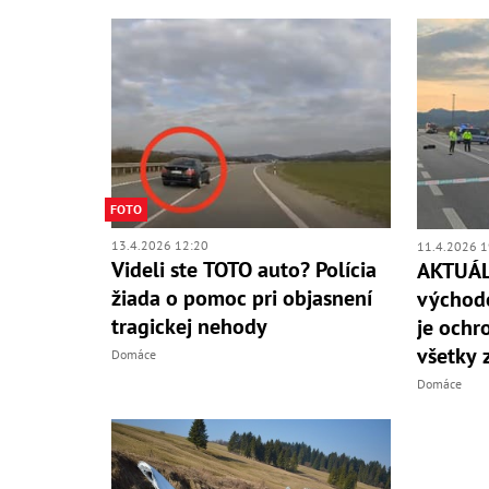
FOTO
13.4.2026 12:20
11.4.2026 1
Videli ste TOTO auto? Polícia
AKTUÁL
žiada o pomoc pri objasnení
východe
tragickej nehody
je ochr
všetky 
Domáce
Domáce