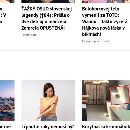
ŤAŽKÝ OSUD slovenskej
Belohorcovej telo
vo
legendy (†84): Prišla o
vymenil za TOTO:
: V
dve deti aj o manžela...
Wauuu... Takto vyzerá
a
Zomrela OPUSTENÁ!
Hájkova nová láska v
bikinách!
Osobnosti
Domáci prominenti
Korytnačka kriminálnik
ac než
Tŕpnutie ruky nemusí byť