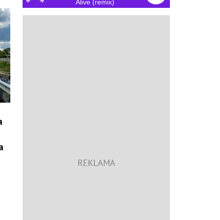
Alive (remix)
a
a