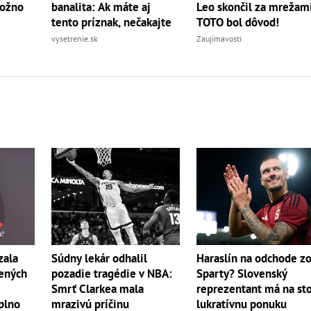
Leo skončil za mrežami
možno
banalita: Ak máte aj
TOTO bol dôvod!
tento príznak, nečakajte
Zaujímavosti
vysetrenie.sk
zala
Súdny lekár odhalil
Haraslín na odchode z
vených
pozadie tragédie v NBA:
Sparty? Slovenský
Smrť Clarkea mala
reprezentant má na st
aplno
mrazivú príčinu
lukratívnu ponuku