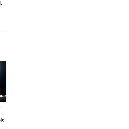
,
o
ole