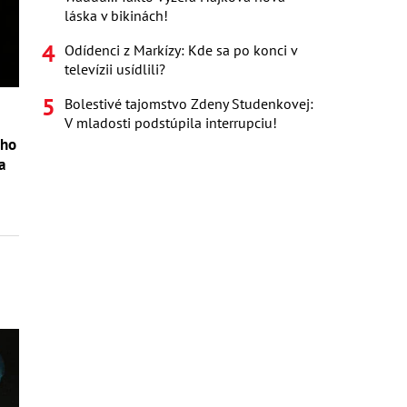
láska v bikinách!
Odídenci z Markízy: Kde sa po konci v
televízii usídlili?
Bolestivé tajomstvo Zdeny Studenkovej:
V mladosti podstúpila interrupciu!
eho
a