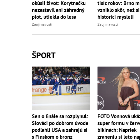
okúsil život: Korytnačku
tisíc rokov: Brno 
nezastavil ani záhradný
vzniklo skôr, než si
plot, utiekla do lesa
historici mysleli
Zaujímavosti
Zaujímavosti
ŠPORT
Sen o finále sa rozplynul:
FOTO Vonnová uká
Slováci po dobrom úvode
super formu v čer
podľahli USA a zahrajú si
bikinách: Napriek
s Fínskom o bronz
zraneniu si leto n