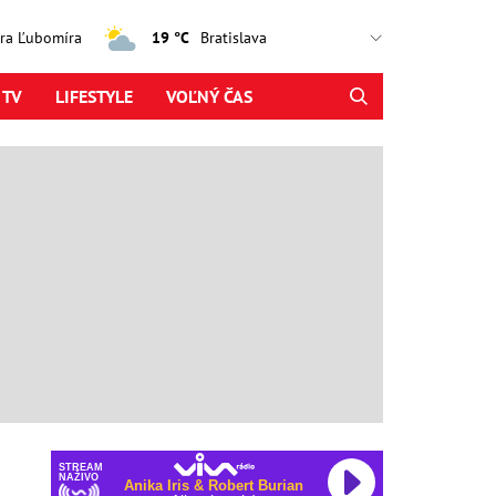
jtra Ľubomíra
19 °C
 TV
LIFESTYLE
VOĽNÝ ČAS
STREAM
NAŽIVO
Anika Iris & Robert Burian