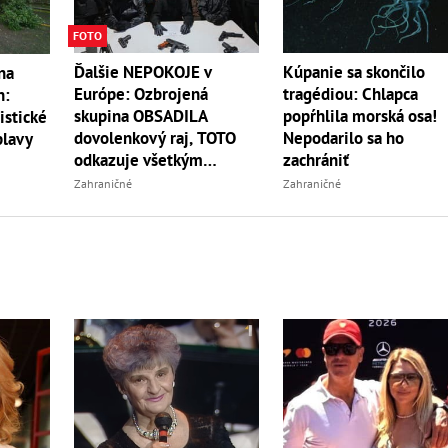
FOTO
Ďalšie NEPOKOJE v
Kúpanie sa skončilo
na
Európe: Ozbrojená
tragédiou: Chlapca
n:
skupina OBSADILA
popŕhlila morská osa!
istické
dovolenkový raj, TOTO
Nepodarilo sa ho
plavy
odkazuje všetkým
zachrániť
turistom!
Zahraničné
Zahraničné