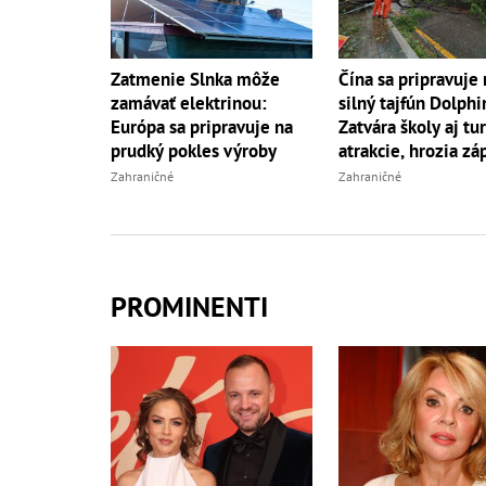
Zatmenie Slnka môže
Čína sa pripravuje 
zamávať elektrinou:
silný tajfún Dolphi
Európa sa pripravuje na
Zatvára školy aj tur
prudký pokles výroby
atrakcie, hrozia zá
Zahraničné
Zahraničné
PROMINENTI