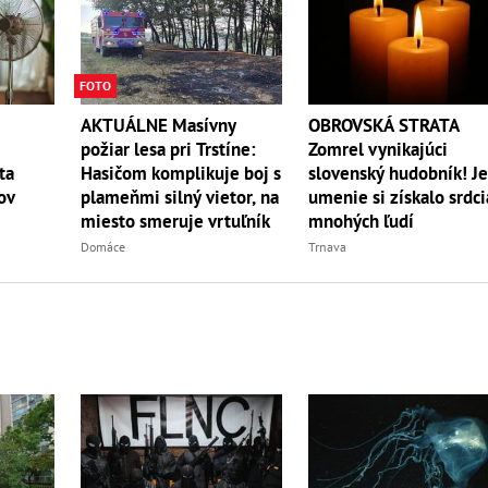
FOTO
AKTUÁLNE Masívny
OBROVSKÁ STRATA
požiar lesa pri Trstíne:
Zomrel vynikajúci
Hasičom komplikuje boj s
slovenský hudobník! J
ta
plameňmi silný vietor, na
umenie si získalo srdci
ov
miesto smeruje vrtuľník
mnohých ľudí
Domáce
Trnava