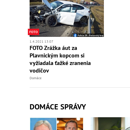
FOTO
1.4.2021 13:07
FOTO Zrážka áut za
Plavnickým kopcom si
vyžiadala ťažké zranenia
vodičov
Domáce
DOMÁCE SPRÁVY