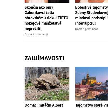
Skončia ako oni?
Bolestivé tajomst
Gáboríkovci čelia
Zdeny Studenkovej
obrovskému tlaku: TIETO
mladosti podstúpil
hokejové manželstvá
interrupciu!
neprežili!
Domáci prominenti
Domáci prominenti
ZAUJÍMAVOSTI
Domáci miláčik Albert
Tajomstvo staré vi