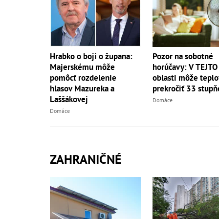
Hrabko o boji o župana:
Pozor na sobotné
Majerskému môže
horúčavy: V TEJTO
pomôcť rozdelenie
oblasti môže teplo
hlasov Mazureka a
prekročiť 33 stupň
Laššákovej
Domáce
Domáce
ZAHRANIČNÉ