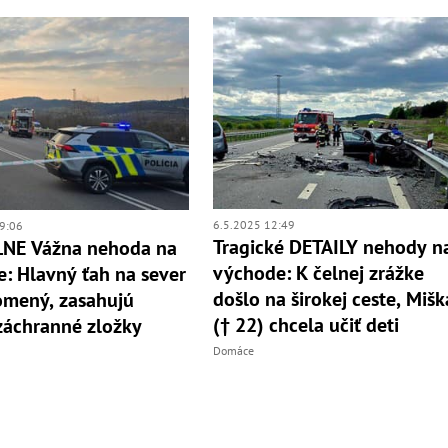
6.5.2025 12:49
9:06
Tragické DETAILY nehody n
NE Vážna nehoda na
východe: K čelnej zrážke
: Hlavný ťah na sever
došlo na širokej ceste, Mišk
omený, zasahujú
(† 22) chcela učiť deti
záchranné zložky
Domáce