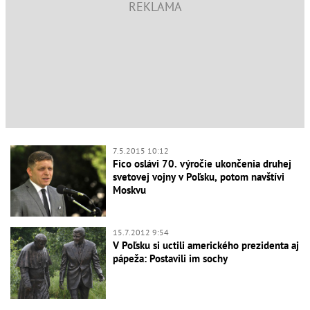
7.5.2015 10:12
Fico oslávi 70. výročie ukončenia druhej
svetovej vojny v Poľsku, potom navštívi
Moskvu
15.7.2012 9:54
V Poľsku si uctili amerického prezidenta aj
pápeža: Postavili im sochy