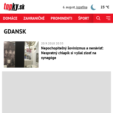
23 °C
6. august
,
Jozefína
DOMÁCE
ZAHRANIČNÉ
PROMINENTI
ŠPORT
ZAUJÍMAV
GDANSK
20.9.2018 20:55
Nepochopiteľný šovinizmus a nenávisť:
Nespratný chlapík si vylial zlosť na
synagóge