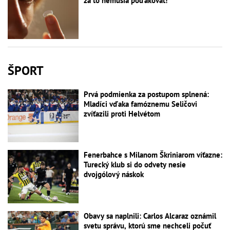
za to nemusia poďakovať!
ŠPORT
Prvá podmienka za postupom splnená:
Mladíci vďaka famóznemu Seličovi
zvíťazili proti Helvétom
Fenerbahce s Milanom Škriniarom víťazne:
Turecký klub si do odvety nesie
dvojgólový náskok
Obavy sa naplnili: Carlos Alcaraz oznámil
svetu správu, ktorú sme nechceli počuť