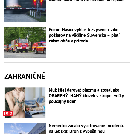
Pozor: Hasiči vyhlásili zvýšené riziko
požiarov na väčšine Slovenska – platí
zákaz ohňa v prírode
ZAHRANIČNÉ
Muž išiel darovať plazmu a zostal ako
OBARENÝ: NAHÝ človek v strope, veľký
policajný úder
FOTO
Nemecko začalo vyšetrovanie incidentu
na letisku: Dron s výbušninou