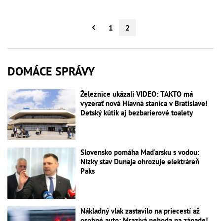
1
2
DOMÁCE SPRÁVY
Železnice ukázali VIDEO: TAKTO má
vyzerať nová Hlavná stanica v Bratislave!
Detský kútik aj bezbarierové toalety
Slovensko pomáha Maďarsku s vodou:
Nízky stav Dunaja ohrozuje elektráreň
Paks
Nákladný vlak zastavilo na priecestí až
osobné auto: Mrazivá nehoda na západe!