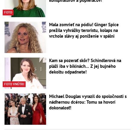
konšpirátorov a popieračov!
FOTO
Mala zomrieť na pódiu! Ginger Spice
prežila vyhrážky teroristu, kolaps na
vrchole slávy aj poníženie v spálni
Kam sa pozerať skôr? Schindlerová na
pláži iba v bikinách... Z jej bujného
dekoltu odpadnete!
FOTO VNÚTRI
Michael Douglas vyrazil do spoločnosti s
nádhernou dcérou: Tomu sa hovorí
dokonalosť!