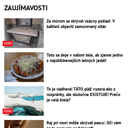
ZAUJÍMAVOSTI
Za múrom sa skrýval vzácny poklad: V
kaštieli objavili zamurovaný oltár
FOTO
Toto sa deje v našom tele, ak zjeme jedno
z najobľúbenejších letných jedál!
To je nádhera! TÁTO pláž vyzerá ako z
rozprávky, ale skutočne EXISTUJE! Prečo
je celá biela?
FOTO
Raj pri mori môže skrývať pascu: Oči vám