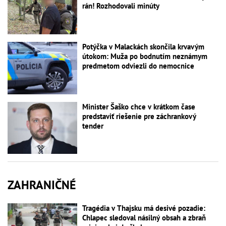
rán! Rozhodovali minúty
Potýčka v Malackách skončila krvavým
útokom: Muža po bodnutím neznámym
predmetom odviezli do nemocnice
Minister Šaško chce v krátkom čase
predstaviť riešenie pre záchrankový
tender
ZAHRANIČNÉ
Tragédia v Thajsku má desivé pozadie:
Chlapec sledoval násilný obsah a zbraň