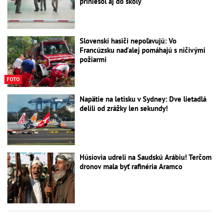
priniesol aj do školy
Slovenskí hasiči nepoľavujú: Vo
Francúzsku naďalej pomáhajú s ničivými
požiarmi
FOTO
Napätie na letisku v Sydney: Dve lietadlá
delili od zrážky len sekundy!
Húsíovia udreli na Saudskú Arábiu! Terčom
dronov mala byť rafinéria Aramco