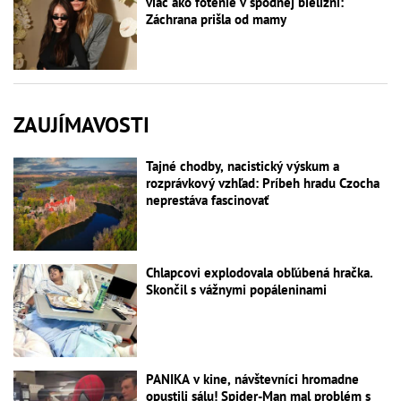
viac ako fotenie v spodnej bielizni:
Záchrana prišla od mamy
ZAUJÍMAVOSTI
Tajné chodby, nacistický výskum a
rozprávkový vzhľad: Príbeh hradu Czocha
neprestáva fascinovať
Chlapcovi explodovala obľúbená hračka.
Skončil s vážnymi popáleninami
PANIKA v kine, návštevníci hromadne
opustili sálu! Spider-Man mal problém s