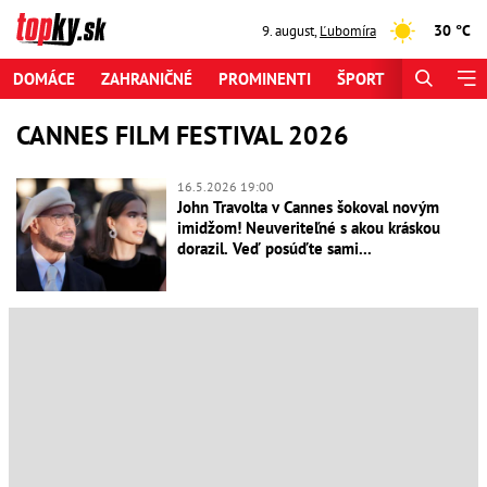
30 °C
9. august
,
Ľubomíra
DOMÁCE
ZAHRANIČNÉ
PROMINENTI
ŠPORT
ZAUJÍMAV
CANNES FILM FESTIVAL 2026
16.5.2026 19:00
John Travolta v Cannes šokoval novým
imidžom! Neuveriteľné s akou kráskou
dorazil. Veď posúďte sami...