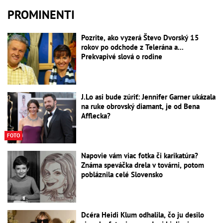
PROMINENTI
Pozrite, ako vyzerá Števo Dvorský 15
rokov po odchode z Telerána a...
Prekvapivé slová o rodine
J.Lo asi bude zúriť: Jennifer Garner ukázala
na ruke obrovský diamant, je od Bena
Afflecka?
FOTO
Napovie vám viac fotka či karikatúra?
Známa speváčka drela v továrni, potom
pobláznila celé Slovensko
Dcéra Heidi Klum odhalila, čo ju desilo