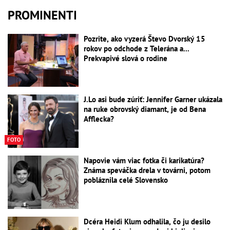
PROMINENTI
Pozrite, ako vyzerá Števo Dvorský 15
rokov po odchode z Telerána a...
Prekvapivé slová o rodine
J.Lo asi bude zúriť: Jennifer Garner ukázala
na ruke obrovský diamant, je od Bena
Afflecka?
FOTO
Napovie vám viac fotka či karikatúra?
Známa speváčka drela v továrni, potom
pobláznila celé Slovensko
Dcéra Heidi Klum odhalila, čo ju desilo