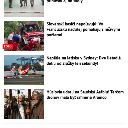
priniesol aj do školy
Slovenskí hasiči nepoľavujú: Vo
Francúzsku naďalej pomáhajú s ničivými
požiarmi
FOTO
Napätie na letisku v Sydney: Dve lietadlá
delili od zrážky len sekundy!
Húsíovia udreli na Saudskú Arábiu! Terčom
dronov mala byť rafinéria Aramco