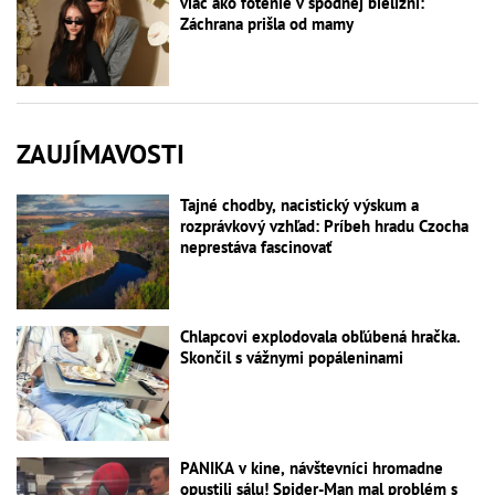
viac ako fotenie v spodnej bielizni:
Záchrana prišla od mamy
ZAUJÍMAVOSTI
Tajné chodby, nacistický výskum a
rozprávkový vzhľad: Príbeh hradu Czocha
neprestáva fascinovať
Chlapcovi explodovala obľúbená hračka.
Skončil s vážnymi popáleninami
PANIKA v kine, návštevníci hromadne
opustili sálu! Spider-Man mal problém s