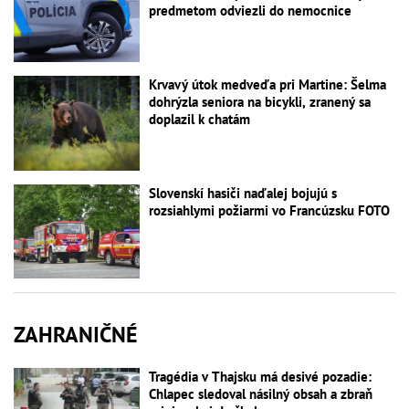
predmetom odviezli do nemocnice
Krvavý útok medveďa pri Martine: Šelma
dohrýzla seniora na bicykli, zranený sa
doplazil k chatám
Slovenskí hasiči naďalej bojujú s
rozsiahlymi požiarmi vo Francúzsku FOTO
ZAHRANIČNÉ
Tragédia v Thajsku má desivé pozadie:
Chlapec sledoval násilný obsah a zbraň