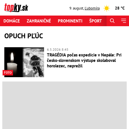
28 °C
9. august
,
Ľubomíra
DOMÁCE
ZAHRANIČNÉ
PROMINENTI
ŠPORT
ZAUJÍMAV
OPUCH PĽÚC
6.5.2026 8:45
TRAGÉDIA počas expedície v Nepále: Pri
česko-slovenskom výstupe skolaboval
horolezec, neprežil
FOTO