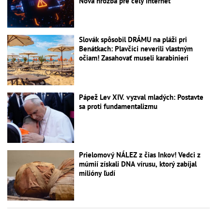
Nová hrozba pre celý internet
Slovák spôsobil DRÁMU na pláži pri
Benátkach: Plavčíci neverili vlastným
očiam! Zasahovať museli karabinieri
Pápež Lev XIV. vyzval mladých: Postavte
sa proti fundamentalizmu
Prielomový NÁLEZ z čias Inkov! Vedci z
múmií získali DNA vírusu, ktorý zabíjal
milióny ľudí