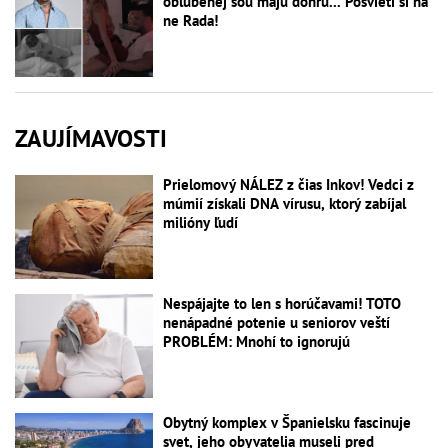
obľúbenej šou majú dohru... Posvieti si na
ne Rada!
ZAUJÍMAVOSTI
Prielomový NÁLEZ z čias Inkov! Vedci z
múmií získali DNA vírusu, ktorý zabíjal
milióny ľudí
Nespájajte to len s horúčavami! TOTO
nenápadné potenie u seniorov veští
PROBLÉM: Mnohí to ignorujú
Obytný komplex v Španielsku fascinuje
svet, jeho obyvatelia museli pred