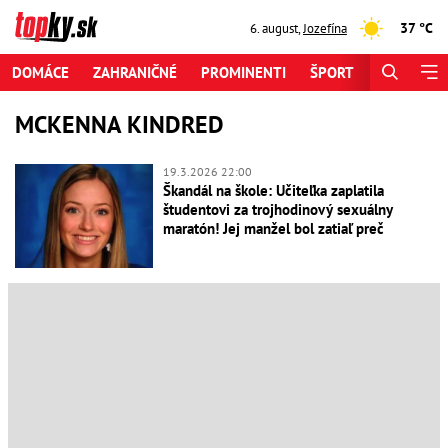
37 °C
6. august
,
Jozefína
DOMÁCE
ZAHRANIČNÉ
PROMINENTI
ŠPORT
ZAUJÍMAV
MCKENNA KINDRED
19.3.2026 22:00
Škandál na škole: Učiteľka zaplatila
študentovi za trojhodinový sexuálny
maratón! Jej manžel bol zatiaľ preč