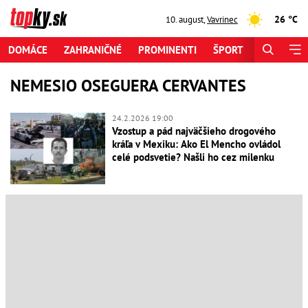
26 °C
10. august
,
Vavrinec
DOMÁCE
ZAHRANIČNÉ
PROMINENTI
ŠPORT
ZAUJÍMAV
NEMESIO OSEGUERA CERVANTES
24.2.2026 19:00
Vzostup a pád najväčšieho drogového
kráľa v Mexiku: Ako El Mencho ovládol
celé podsvetie? Našli ho cez milenku