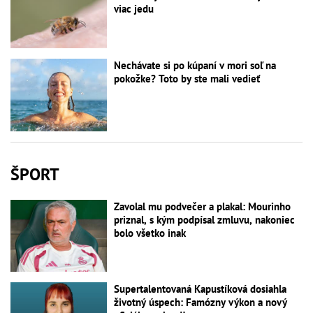
viac jedu
Nechávate si po kúpaní v mori soľ na
pokožke? Toto by ste mali vedieť
ŠPORT
Zavolal mu podvečer a plakal: Mourinho
priznal, s kým podpísal zmluvu, nakoniec
bolo všetko inak
Supertalentovaná Kapustíková dosiahla
životný úspech: Famózny výkon a nový