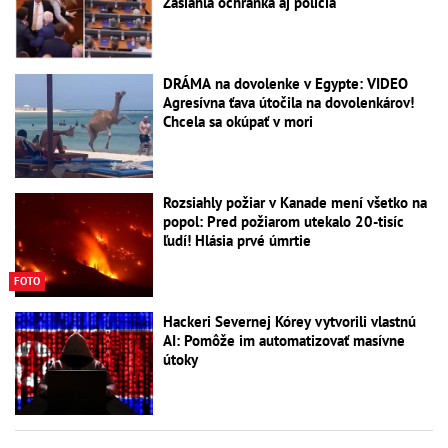
Zasiahla ochranka aj polícia
DRÁMA na dovolenke v Egypte: VIDEO
Agresívna ťava útočila na dovolenkárov!
Chcela sa okúpať v mori
Rozsiahly požiar v Kanade mení všetko na
popol: Pred požiarom utekalo 20-tisíc
ľudí! Hlásia prvé úmrtie
FOTO
Hackeri Severnej Kórey vytvorili vlastnú
AI: Pomôže im automatizovať masívne
útoky