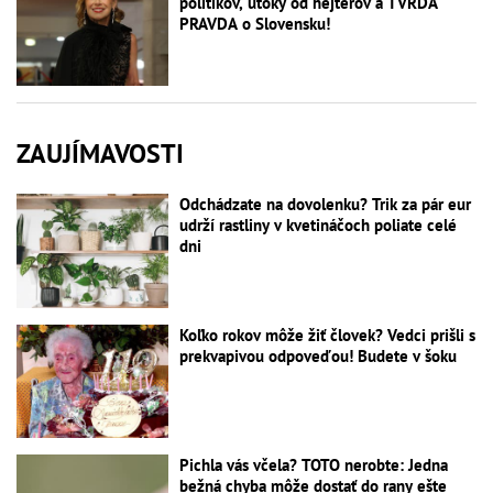
politikov, útoky od hejterov a TVRDÁ
PRAVDA o Slovensku!
ZAUJÍMAVOSTI
Odchádzate na dovolenku? Trik za pár eur
udrží rastliny v kvetináčoch poliate celé
dni
Koľko rokov môže žiť človek? Vedci prišli s
prekvapivou odpoveďou! Budete v šoku
Pichla vás včela? TOTO nerobte: Jedna
bežná chyba môže dostať do rany ešte