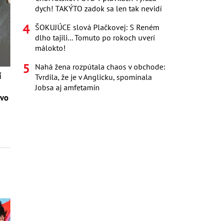
dych! TAKÝTO zadok sa len tak nevidí
ŠOKUJÚCE slová Plačkovej: S Reném
dlho tajili... Tomuto po rokoch uverí
málokto!
Nahá žena rozpútala chaos v obchode:
í
Tvrdila, že je v Anglicku, spomínala
Jobsa aj amfetamín
tvo