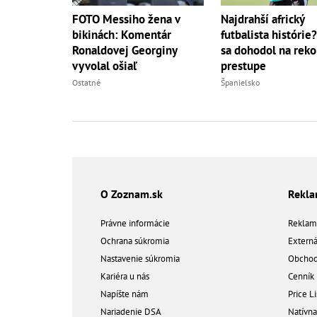
FOTO Messiho žena v
Najdrahší africký
bikinách: Komentár
futbalista histórie
Ronaldovej Georginy
sa dohodol na rek
vyvolal ošiaľ
prestupe
Ostatné
Španielsko
O Zoznam.sk
Rekl
Právne informácie
Reklam
Ochrana súkromia
Extern
Nastavenie súkromia
Obchod
Kariéra u nás
Cenník
Napíšte nám
Price Li
Nariadenie DSA
Natívn