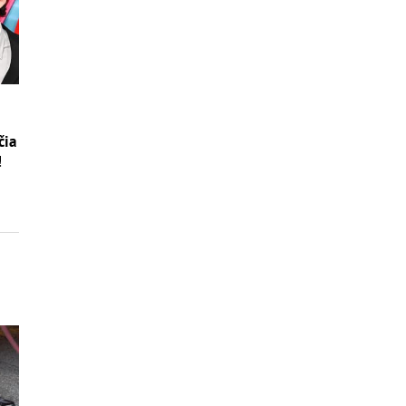
čia
!