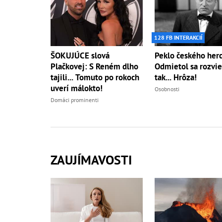
128 FB INTERAKCIÍ
ŠOKUJÚCE slová
Peklo českého herc
Plačkovej: S Reném dlho
Odmietol sa rozvie
tajili... Tomuto po rokoch
tak... Hrôza!
uverí málokto!
Osobnosti
Domáci prominenti
ZAUJÍMAVOSTI