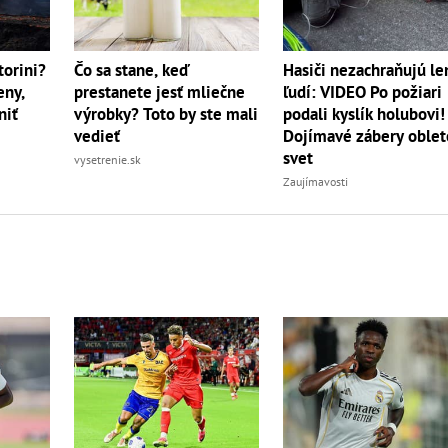
torini?
Čo sa stane, keď
Hasiči nezachraňujú le
eny,
prestanete jesť mliečne
ľudí: VIDEO Po požiari
niť
výrobky? Toto by ste mali
podali kyslík holubovi!
vedieť
Dojímavé zábery oblet
svet
vysetrenie.sk
Zaujímavosti