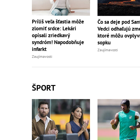
Príliš veľa šťastia môže
Čo sa deje pod San
zlomiť srdce: Lekári
Vedci odhaľujú zm
opísali zriedkavý
ktoré môžu ovplyv
syndróm! Napodobňuje
sopku
infarkt
Zaujímavosti
Zaujímavosti
ŠPORT