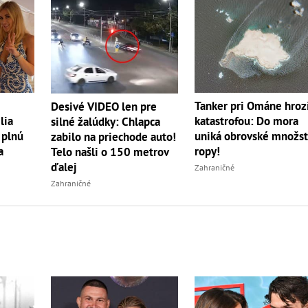
Tanker pri Ománe hroz
Desivé VIDEO len pre
lia
katastrofou: Do mora
silné žalúdky: Chlapca
 plnú
uniká obrovské množs
zabilo na priechode auto!
a
ropy!
Telo našli o 150 metrov
ďalej
Zahraničné
Zahraničné