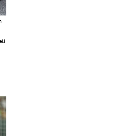
n
eli