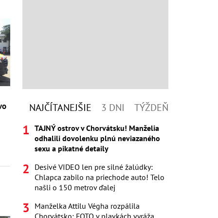
vo
NAJČÍTANEJŠIE
3 DNI
TÝŽDEŇ
TAJNÝ ostrov v Chorvátsku! Manželia
odhalili dovolenku plnú neviazaného
sexu a pikatné detaily
Desivé VIDEO len pre silné žalúdky:
Chlapca zabilo na priechode auto! Telo
našli o 150 metrov ďalej
Manželka Attilu Végha rozpálila
Chorvátsko: FOTO v plavkách vyráža