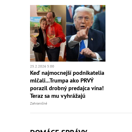
25.2.2026 5:00
Keď najmocnejší podnikatelia
mlčali...Trumpa ako PRVÝ
porazil drobný predajca vína!
Teraz sa mu vyhrážajú
Zahraničné