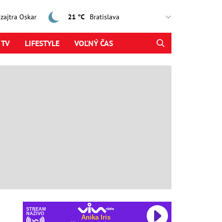
, zajtra Oskar
21 °C
 TV
LIFESTYLE
VOĽNÝ ČAS
STREAM
NAŽIVO
Anika Iris