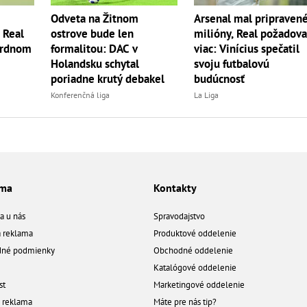
Odveta na Žitnom
Arsenal mal pripraven
? Real
ostrove bude len
milióny, Real požadova
ordnom
formalitou: DAC v
viac: Vinícius spečatil
Holandsku schytal
svoju futbalovú
poriadne krutý debakel
budúcnosť
Konferenčná liga
La Liga
ama
Kontakty
a u nás
Spravodajstvo
á reklama
Produktové oddelenie
né podmienky
Obchodné oddelenie
Katalógové oddelenie
st
Marketingové oddelenie
a reklama
Máte pre nás tip?