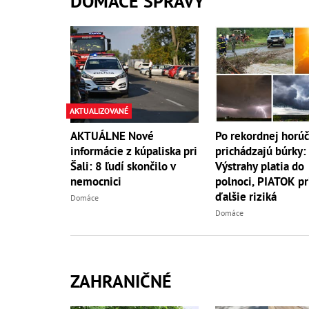
DOMÁCE SPRÁVY
AKTUALIZOVANÉ
AKTUÁLNE Nové
Po rekordnej horú
informácie z kúpaliska pri
prichádzajú búrky:
Šali: 8 ľudí skončilo v
Výstrahy platia do
nemocnici
polnoci, PIATOK pr
ďalšie riziká
Domáce
Domáce
ZAHRANIČNÉ