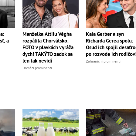
a:
Manželka Attilu Végha
Kaia Gerber a syn
sť, a
rozpálila Chorvátsko:
Richarda Gerea spolu:
FOTO v plavkách vyráža
Osud ich spojil desaťro
dych! TAKÝTO zadok sa
po rozvode ich rodičov
len tak nevidí
Zahraniční prominenti
Domáci prominenti