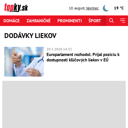
19 °C
10. august
,
Vavrinec
DOMÁCE
ZAHRANIČNÉ
PROMINENTI
ŠPORT
ZAUJÍMAV
DODÁVKY LIEKOV
20.1.2026 14:32
Europarlament rozhodol: Prijal pozíciu k
dostupnosti kľúčových liekov v EÚ