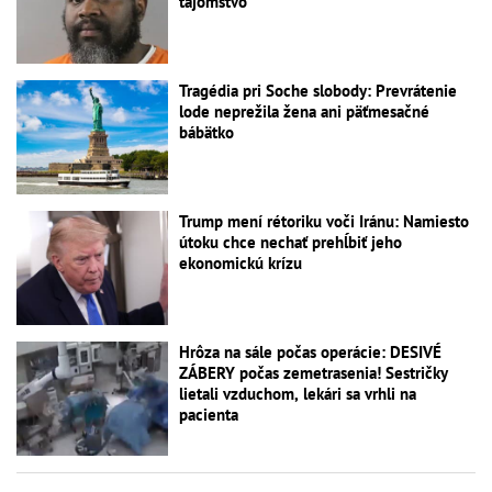
tajomstvo
Tragédia pri Soche slobody: Prevrátenie
lode neprežila žena ani päťmesačné
bábätko
Trump mení rétoriku voči Iránu: Namiesto
útoku chce nechať prehĺbiť jeho
ekonomickú krízu
Hrôza na sále počas operácie: DESIVÉ
ZÁBERY počas zemetrasenia! Sestričky
lietali vzduchom, lekári sa vrhli na
pacienta