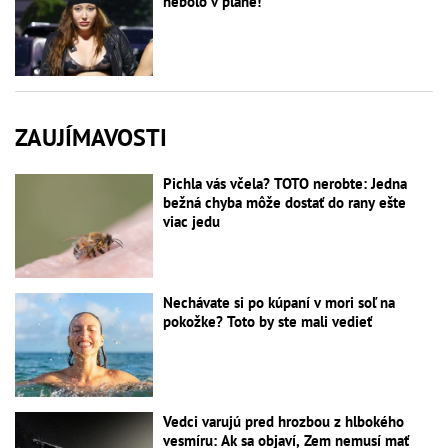
nebolo v pláne!
ZAUJÍMAVOSTI
Pichla vás včela? TOTO nerobte: Jedna
bežná chyba môže dostať do rany ešte
viac jedu
Nechávate si po kúpaní v mori soľ na
pokožke? Toto by ste mali vedieť
Vedci varujú pred hrozbou z hlbokého
vesmíru: Ak sa objaví, Zem nemusí mať