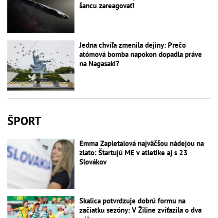
šancu zareagovať!
Jedna chvíľa zmenila dejiny: Prečo
atómová bomba napokon dopadla práve
na Nagasaki?
ŠPORT
Emma Zapletalová najväčšou nádejou na
zlato: Štartujú ME v atletike aj s 23
Slovákov
Skalica potvrdzuje dobrú formu na
začiatku sezóny: V Žiline zvíťazila o dva