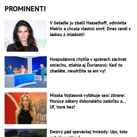
PROMINENTI
V lietadle ju zbalil Hasselhoff, odmietla
Matrix a chcela vlastnú smrť: Dnes randí s
láskou z mladosti!
Hospodárová chytila v správach záchvat
smiechu, stiahla aj Ďurianovú: Keď to
zbadáte, neudržíte sa ani vy!
Misska Vojtasová vyťahuje sexi zbrane:
Horúce zábery dokonalého zadočku a...
Uf, hore bez!
Desivý pád speváckej hviezdy: Ups, toto