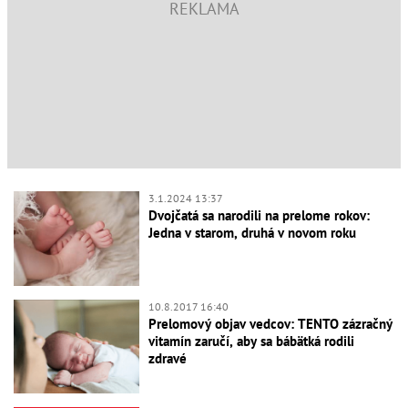
3.1.2024 13:37
Dvojčatá sa narodili na prelome rokov:
Jedna v starom, druhá v novom roku
10.8.2017 16:40
Prelomový objav vedcov: TENTO zázračný
vitamín zaručí, aby sa bábätká rodili
zdravé