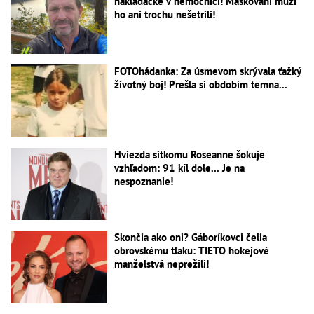
nakladačke v nemocnici! Maskovaní muži
ho ani trochu nešetrili!
FOTOhádanka: Za úsmevom skrývala ťažký
životný boj! Prešla si obdobím temna...
Hviezda sitkomu Roseanne šokuje
vzhľadom: 91 kíl dole... Je na
nespoznanie!
Skončia ako oni? Gáboríkovci čelia
obrovskému tlaku: TIETO hokejové
manželstvá neprežili!