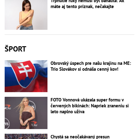
Tŕpnutie ruky nemusí byť banalita: Ak
máte aj tento príznak, nečakajte
ŠPORT
Obrovský úspech pre našu krajinu na ME:
Trio Slovákov si odnáša cenný kov!
FOTO Vonnová ukázala super formu v
červených bikinách: Napriek zraneniu si
leto naplno užíva
Chystá sa neočakávaný presun