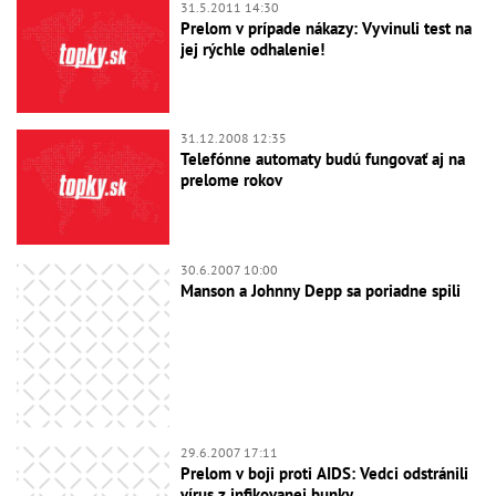
31.5.2011 14:30
Prelom v prípade nákazy: Vyvinuli test na
jej rýchle odhalenie!
31.12.2008 12:35
Telefónne automaty budú fungovať aj na
prelome rokov
30.6.2007 10:00
Manson a Johnny Depp sa poriadne spili
29.6.2007 17:11
Prelom v boji proti AIDS: Vedci odstránili
vírus z infikovanej bunky