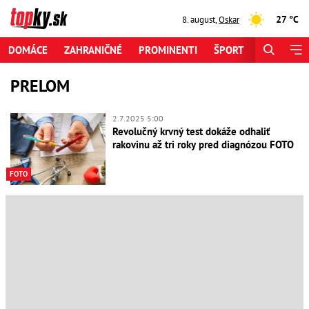
27 °C
8. august
,
Oskar
DOMÁCE
ZAHRANIČNÉ
PROMINENTI
ŠPORT
ZAUJÍMAV
PRELOM
2.7.2025 5:00
Revolučný krvný test dokáže odhaliť
rakovinu až tri roky pred diagnózou FOTO
FOTO