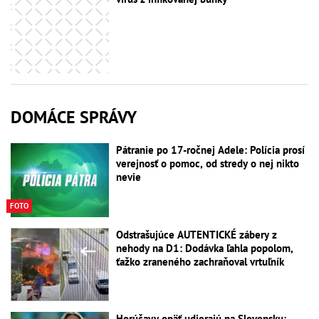
DOMÁCE SPRÁVY
Pátranie po 17-ročnej Adele: Polícia prosí
verejnosť o pomoc, od stredy o nej nikto
nevie
FOTO
Odstrašujúce AUTENTICKÉ zábery z
nehody na D1: Dodávka ľahla popolom,
ťažko zraneného zachraňoval vrtuľník
Horúčavy opäť udierajú na Slovensku: