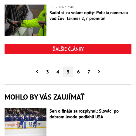
5.8.2026 12:40
Sadol si za volant opitý: Polícia namerala
vodičovi takmer 2,7 promile!
ĎALŠIE ČLÁNKY
3
4
5
6
7
MOHLO BY VÁS ZAUJÍMAŤ
Sen o finále sa rozplynul: Slováci po
dobrom úvode podľahli USA