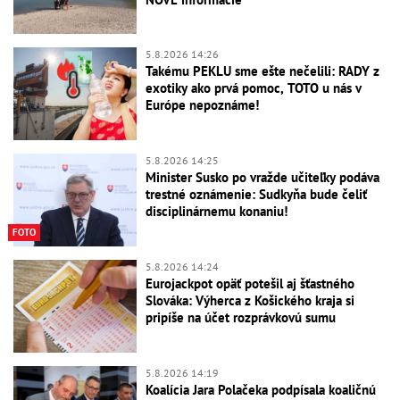
5.8.2026 14:26
Takému PEKLU sme ešte nečelili: RADY z
exotiky ako prvá pomoc, TOTO u nás v
Európe nepoznáme!
5.8.2026 14:25
Minister Susko po vražde učiteľky podáva
trestné oznámenie: Sudkyňa bude čeliť
disciplinárnemu konaniu!
FOTO
5.8.2026 14:24
Eurojackpot opäť potešil aj šťastného
Slováka: Výherca z Košického kraja si
pripíše na účet rozprávkovú sumu
5.8.2026 14:19
Koalícia Jara Polačeka podpísala koaličnú