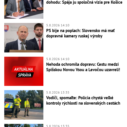
dohodu: Spája ju spoločná vízia pre Košice
5.8.2026 14:10
PS bije na poplach: Slovensko má mať
dopravné kamery ruskej výroby
5.8.2026 14:10
Nehoda ochromila dopravu: Cestu medzi
Spišskou Novou Vsou a Levočou uzavreli!
5.8.2026 13:35
Vodiči, spomaľte: Polícia chystá veľké
kontroly rýchlosti na slovenských cestách
5.8.2026 13:35