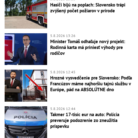
Hasiči bijú na poplach: Slovensko trápi
zvýšený počet požiarov v prírode
5.8.2026 13:26
Minister Tomáš odhaľuje nový projekt:
Rodinná karta má priniesť výhody pre
rodičov
5.8.2026 12:45
Hrozné vysvedčenie pre Slovensko: Podľa
Francúzov máme najhoršiu tajnú službu v
Európe, pád na ABSOLÚTNE dno
5.8.2026 12:44
Takmer 17-tisíc eur na auto: Polícia
preveruje podozrenie zo zneužitia
príspevku