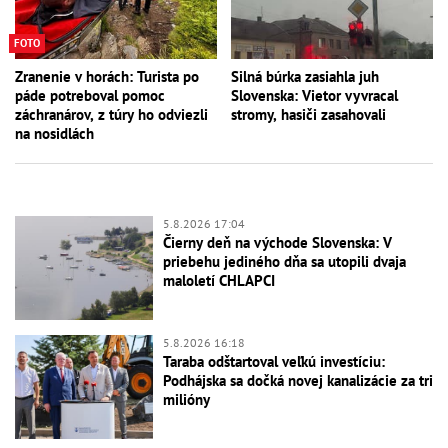
FOTO
Zranenie v horách: Turista po
Silná búrka zasiahla juh
páde potreboval pomoc
Slovenska: Vietor vyvracal
záchranárov, z túry ho odviezli
stromy, hasiči zasahovali
na nosidlách
5.8.2026 17:04
Čierny deň na východe Slovenska: V
priebehu jediného dňa sa utopili dvaja
maloletí CHLAPCI
5.8.2026 16:18
Taraba odštartoval veľkú investíciu:
Podhájska sa dočká novej kanalizácie za tri
milióny