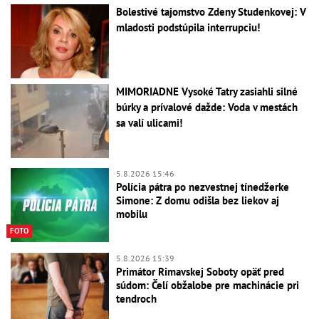
Bolestivé tajomstvo Zdeny Studenkovej: V
mladosti podstúpila interrupciu!
MIMORIADNE Vysoké Tatry zasiahli silné
búrky a prívalové dažde: Voda v mestách
sa valí ulicami!
5.8.2026 15:46
Polícia pátra po nezvestnej tínedžerke
Simone: Z domu odišla bez liekov aj
mobilu
FOTO
5.8.2026 15:39
Primátor Rimavskej Soboty opäť pred
súdom: Čelí obžalobe pre machinácie pri
tendroch