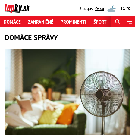
21 °C
8. august
,
Oskar
DOMÁCE
ZAHRANIČNÉ
PROMINENTI
ŠPORT
ZAUJÍMAV
DOMÁCE SPRÁVY