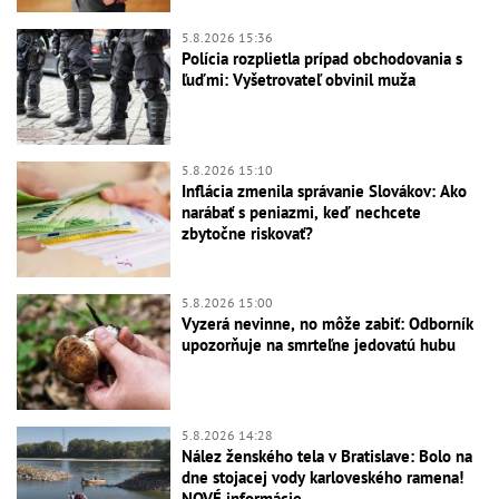
5.8.2026 15:36
Polícia rozplietla prípad obchodovania s
ľuďmi: Vyšetrovateľ obvinil muža
5.8.2026 15:10
Inflácia zmenila správanie Slovákov: Ako
narábať s peniazmi, keď nechcete
zbytočne riskovať?
5.8.2026 15:00
Vyzerá nevinne, no môže zabiť: Odborník
upozorňuje na smrteľne jedovatú hubu
5.8.2026 14:28
Nález ženského tela v Bratislave: Bolo na
dne stojacej vody karloveského ramena!
NOVÉ informácie