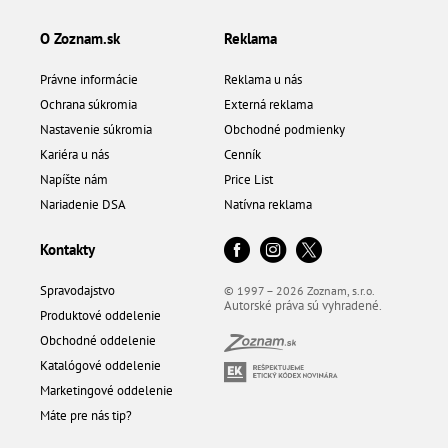
O Zoznam.sk
Reklama
Právne informácie
Reklama u nás
Ochrana súkromia
Externá reklama
Nastavenie súkromia
Obchodné podmienky
Kariéra u nás
Cenník
Napíšte nám
Price List
Nariadenie DSA
Natívna reklama
Kontakty
Spravodajstvo
© 1997 – 2026 Zoznam, s.r.o.
Autorské práva sú vyhradené.
Produktové oddelenie
Obchodné oddelenie
Katalógové oddelenie
Marketingové oddelenie
Máte pre nás tip?