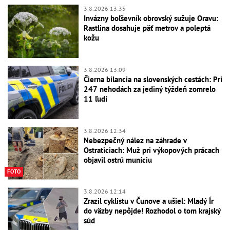
3.8.2026 13:35
Invázny boľševník obrovský sužuje Oravu:
Rastlina dosahuje päť metrov a poleptá
kožu
3.8.2026 13:09
Čierna bilancia na slovenských cestách: Pri
247 nehodách za jediný týždeň zomrelo
11 ľudí
3.8.2026 12:34
Nebezpečný nález na záhrade v
Ostraticiach: Muž pri výkopových prácach
objavil ostrú muníciu
FOTO
3.8.2026 12:14
Zrazil cyklistu v Čunove a ušiel: Mladý Ír
do väzby nepôjde! Rozhodol o tom krajský
súd