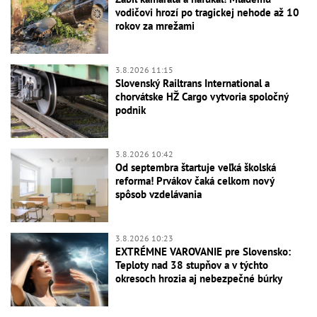
vodičovi hrozí po tragickej nehode až 10
rokov za mrežami
3.8.2026 11:15
Slovenský Railtrans International a
chorvátske HŽ Cargo vytvoria spoločný
podnik
3.8.2026 10:42
Od septembra štartuje veľká školská
reforma! Prvákov čaká celkom nový
spôsob vzdelávania
3.8.2026 10:23
EXTRÉMNE VAROVANIE pre Slovensko:
Teploty nad 38 stupňov a v týchto
okresoch hrozia aj nebezpečné búrky