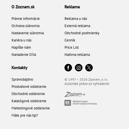
O Zoznam.sk
Reklama
Právne informácie
Reklama u nás
Ochrana súkromia
Externá reklama
Nastavenie súkromia
Obchodné podmienky
Kariéra u nás
Cenník
Napíšte nám
Price List
Nariadenie DSA
Natívna reklama
Kontakty
Spravodajstvo
© 1997 – 2026 Zoznam, s.r.o.
Autorské práva sú vyhradené.
Produktové oddelenie
Obchodné oddelenie
Katalógové oddelenie
Marketingové oddelenie
Máte pre nás tip?