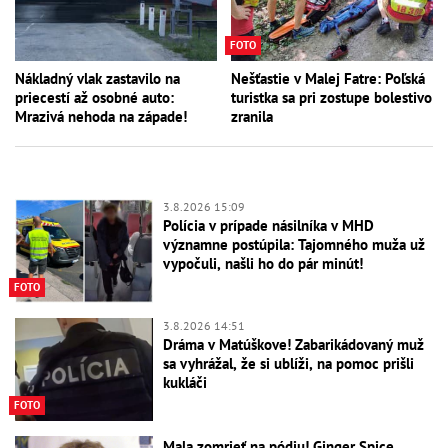
FOTO
Nákladný vlak zastavilo na
Nešťastie v Malej Fatre: Poľská
priecestí až osobné auto:
turistka sa pri zostupe bolestivo
Mrazivá nehoda na západe!
zranila
3.8.2026 15:09
Polícia v prípade násilníka v MHD
významne postúpila: Tajomného muža už
vypočuli, našli ho do pár minút!
FOTO
3.8.2026 14:51
Dráma v Matúškove! Zabarikádovaný muž
sa vyhrážal, že si ublíži, na pomoc prišli
kukláči
FOTO
Mala zomrieť na pódiu! Ginger Spice