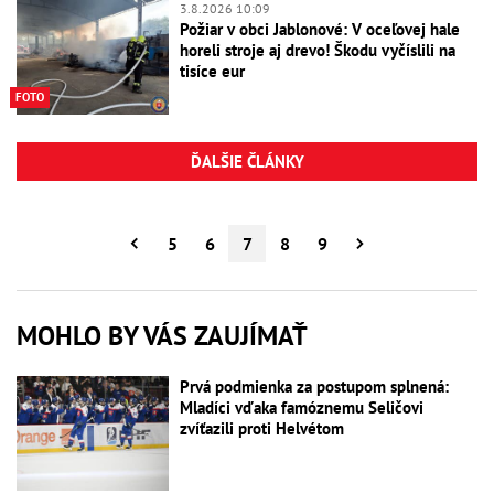
3.8.2026 10:09
Požiar v obci Jablonové: V oceľovej hale
horeli stroje aj drevo! Škodu vyčíslili na
tisíce eur
FOTO
ĎALŠIE ČLÁNKY
5
6
7
8
9
MOHLO BY VÁS ZAUJÍMAŤ
Prvá podmienka za postupom splnená:
Mladíci vďaka famóznemu Seličovi
zvíťazili proti Helvétom