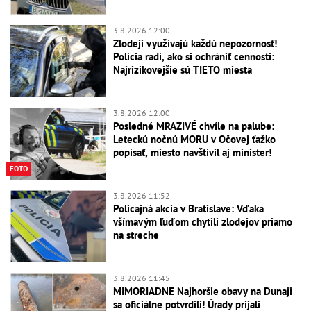
3.8.2026 12:00
Zlodeji využívajú každú nepozornosť!
Polícia radí, ako si ochrániť cennosti:
Najrizikovejšie sú TIETO miesta
3.8.2026 12:00
Posledné MRAZIVÉ chvíle na palube:
Leteckú nočnú MORU v Očovej ťažko
popísať, miesto navštívil aj minister!
FOTO
3.8.2026 11:52
Policajná akcia v Bratislave: Vďaka
všímavým ľuďom chytili zlodejov priamo
na streche
3.8.2026 11:45
MIMORIADNE Najhoršie obavy na Dunaji
sa oficiálne potvrdili! Úrady prijali