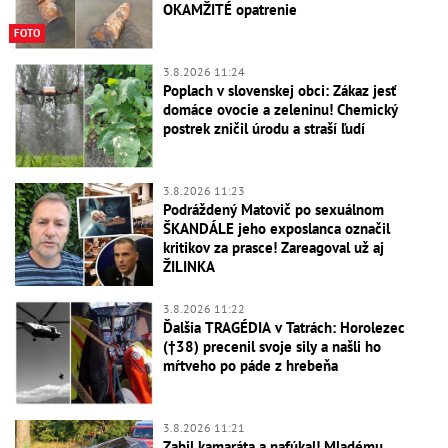
OKAMŽITÉ opatrenie
FOTO
3.8.2026 11:24
Poplach v slovenskej obci: Zákaz jesť
domáce ovocie a zeleninu! Chemický
postrek zničil úrodu a straší ľudí
3.8.2026 11:23
Podráždený Matovič po sexuálnom
ŠKANDÁLE jeho exposlanca označil
kritikov za prasce! Zareagoval už aj
ŽILINKA
3.8.2026 11:22
Ďalšia TRAGÉDIA v Tatrách: Horolezec
(†38) precenil svoje sily a našli ho
mŕtveho po páde z hrebeňa
3.8.2026 11:21
Zabil kamaráta a nafúkal! Mladému