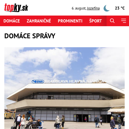
23 °C
6. august
,
Jozefína
DOMÁCE
ZAHRANIČNÉ
PROMINENTI
ŠPORT
ZAUJÍMAV
DOMÁCE SPRÁVY