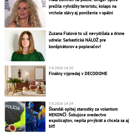
prežila vyhrážky teroristu, kolaps na
vrchole slávy aj poníženie v spálni
Zuzana Fialová to už nevydržala a drsne
udrela: Sarkastická NÁLOŽ pre
konšpirátorov a popieračov!
3.8.2026 14:20
Finálny výpredaj v DECODOME
3.8.2026 14:19
Škandál opitej starostky za volantom
NEKONČÍ: Šokujúce svedectvo
expolicajtov, nepila prvýkrát a chcela sa aj
biť!