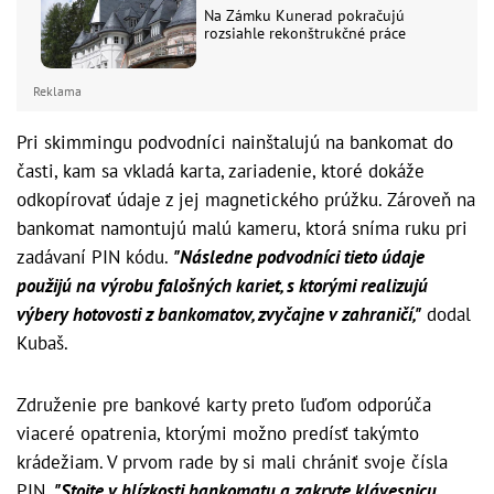
Na Zámku Kunerad pokračujú
rozsiahle rekonštrukčné práce
Reklama
Pri skimmingu podvodníci nainštalujú na bankomat do
časti, kam sa vkladá karta, zariadenie, ktoré dokáže
odkopírovať údaje z jej magnetického prúžku. Zároveň na
bankomat namontujú malú kameru, ktorá sníma ruku pri
zadávaní PIN kódu.
"Následne podvodníci tieto údaje
použijú na výrobu falošných kariet, s ktorými realizujú
výbery hotovosti z bankomatov, zvyčajne v zahraničí,"
dodal
Kubaš.
Združenie pre bankové karty preto ľuďom odporúča
viaceré opatrenia, ktorými možno predísť takýmto
krádežiam. V prvom rade by si mali chrániť svoje čísla
PIN.
"Stojte v blízkosti bankomatu a zakryte klávesnicu