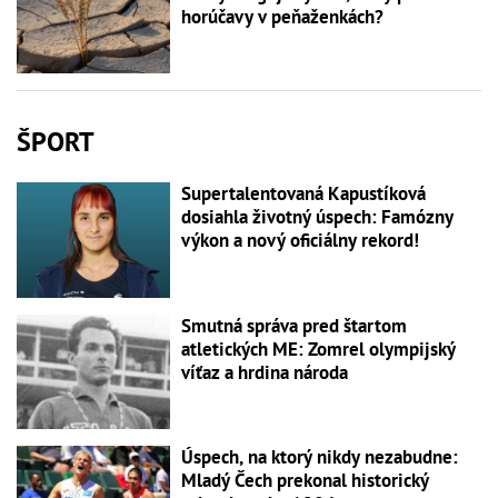
horúčavy v peňaženkách?
ŠPORT
Supertalentovaná Kapustíková
dosiahla životný úspech: Famózny
výkon a nový oficiálny rekord!
Smutná správa pred štartom
atletických ME: Zomrel olympijský
víťaz a hrdina národa
Úspech, na ktorý nikdy nezabudne:
Mladý Čech prekonal historický