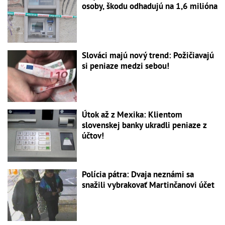
osoby, škodu odhadujú na 1,6 milióna
Slováci majú nový trend: Požičiavajú
si peniaze medzi sebou!
Útok až z Mexika: Klientom
slovenskej banky ukradli peniaze z
účtov!
Polícia pátra: Dvaja neznámi sa
snažili vybrakovať Martinčanovi účet