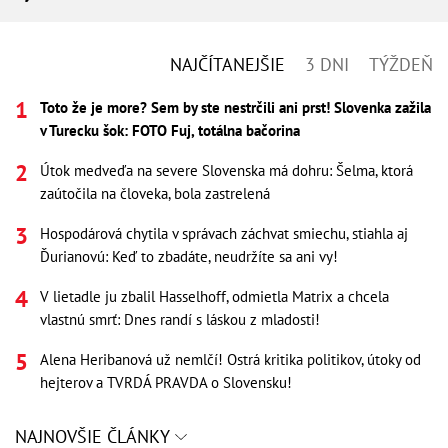
NAJČÍTANEJŠIE
3 DNI
TÝŽDEŇ
Toto že je more? Sem by ste nestrčili ani prst! Slovenka zažila
v Turecku šok: FOTO Fuj, totálna bačorina
Útok medveďa na severe Slovenska má dohru: Šelma, ktorá
zaútočila na človeka, bola zastrelená
Hospodárová chytila v správach záchvat smiechu, stiahla aj
Ďurianovú: Keď to zbadáte, neudržíte sa ani vy!
V lietadle ju zbalil Hasselhoff, odmietla Matrix a chcela
vlastnú smrť: Dnes randí s láskou z mladosti!
Alena Heribanová už nemlčí! Ostrá kritika politikov, útoky od
hejterov a TVRDÁ PRAVDA o Slovensku!
NAJNOVŠIE ČLÁNKY