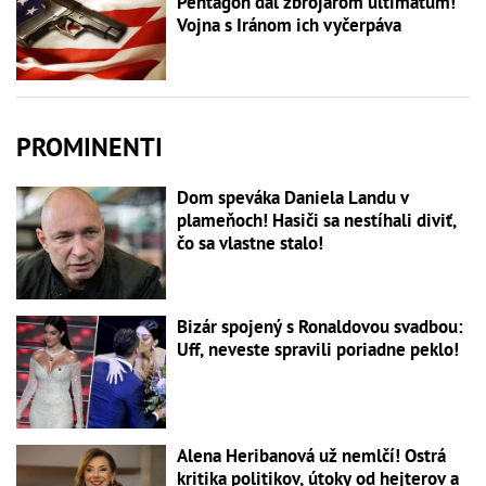
Pentagón dal zbrojárom ultimátum!
Vojna s Iránom ich vyčerpáva
PROMINENTI
Dom speváka Daniela Landu v
plameňoch! Hasiči sa nestíhali diviť,
čo sa vlastne stalo!
Bizár spojený s Ronaldovou svadbou:
Uff, neveste spravili poriadne peklo!
Alena Heribanová už nemlčí! Ostrá
kritika politikov, útoky od hejterov a