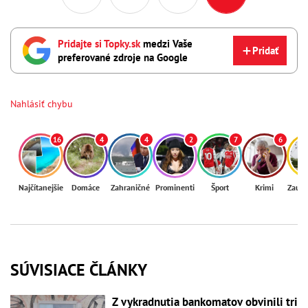
Pridajte si Topky.sk
medzi Vaše
Pridať
preferované zdroje na Google
Nahlásiť chybu
16
4
4
2
7
6
Najčítanejšie
Domáce
Zahraničné
Prominenti
Šport
Krimi
Zaují
SÚVISIACE ČLÁNKY
Z vykradnutia bankomatov obvinili tri