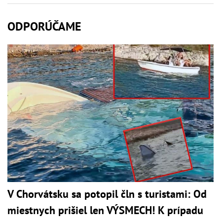
ODPORÚČAME
V Chorvátsku sa potopil čln s turistami: Od
miestnych prišiel len VÝSMECH! K prípadu