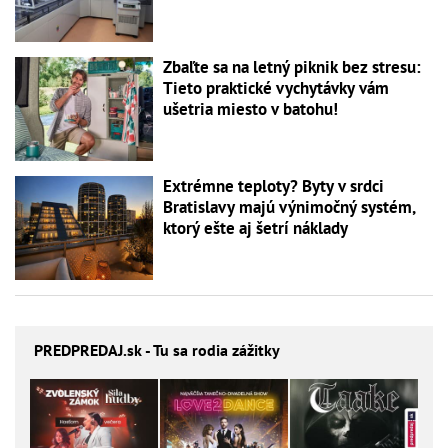
Zbaľte sa na letný piknik bez stresu:
Tieto praktické vychytávky vám
ušetria miesto v batohu!
Extrémne teploty? Byty v srdci
Bratislavy majú výnimočný systém,
ktorý ešte aj šetrí náklady
PREDPREDAJ
.sk - Tu sa rodia zážitky