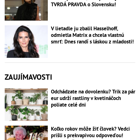
TVRDÁ PRAVDA o Slovensku!
V lietadle ju zbalil Hasselhoff,
odmietla Matrix a chcela vlastnú
smrť: Dnes randí s láskou z mladosti!
ZAUJÍMAVOSTI
Odchádzate na dovolenku? Trik za pár
eur udrží rastliny v kvetináčoch
poliate celé dni
Koľko rokov môže žiť človek? Vedci
prišli s prekvapivou odpoveďou!