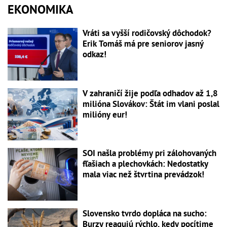
EKONOMIKA
Vráti sa vyšší rodičovský dôchodok?
Erik Tomáš má pre seniorov jasný
odkaz!
V zahraničí žije podľa odhadov až 1,8
milióna Slovákov: Štát im vlani poslal
milióny eur!
SOI našla problémy pri zálohovaných
fľašiach a plechovkách: Nedostatky
mala viac než štvrtina prevádzok!
Slovensko tvrdo dopláca na sucho:
Burzy reagujú rýchlo, kedy pocítime