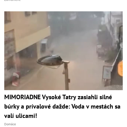
MIMORIADNE Vysoké Tatry zasiahli silné
búrky a prívalové dažde: Voda v mestách sa
valí ulicami!
Domáce