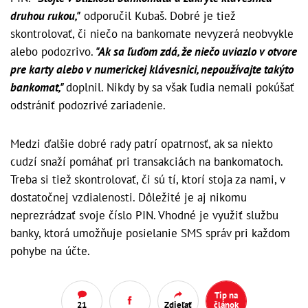
druhou rukou,"
odporučil Kubaš. Dobré je tiež
skontrolovať, či niečo na bankomate nevyzerá neobvykle
alebo podozrivo.
"Ak sa ľuďom zdá, že niečo uviazlo v otvore
pre karty alebo v numerickej klávesnici, nepoužívajte takýto
bankomat,"
doplnil. Nikdy by sa však ľudia nemali pokúšať
odstrániť podozrivé zariadenie.
Medzi ďalšie dobré rady patrí opatrnosť, ak sa niekto
cudzí snaží pomáhať pri transakciách na bankomatoch.
Treba si tiež skontrolovať, či sú tí, ktorí stoja za nami, v
dostatočnej vzdialenosti. Dôležité je aj nikomu
neprezrádzať svoje číslo PIN. Vhodné je využiť službu
banky, ktorá umožňuje posielanie SMS správ pri každom
pohybe na účte.
Tip na
21
Zdieľať
článok