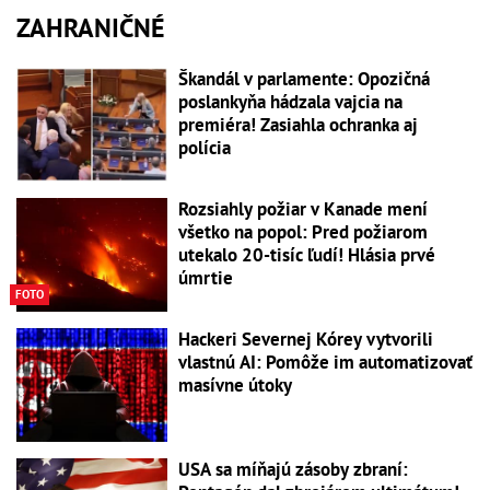
ZAHRANIČNÉ
Škandál v parlamente: Opozičná
poslankyňa hádzala vajcia na
premiéra! Zasiahla ochranka aj
polícia
Rozsiahly požiar v Kanade mení
všetko na popol: Pred požiarom
utekalo 20-tisíc ľudí! Hlásia prvé
úmrtie
FOTO
Hackeri Severnej Kórey vytvorili
vlastnú AI: Pomôže im automatizovať
masívne útoky
USA sa míňajú zásoby zbraní: