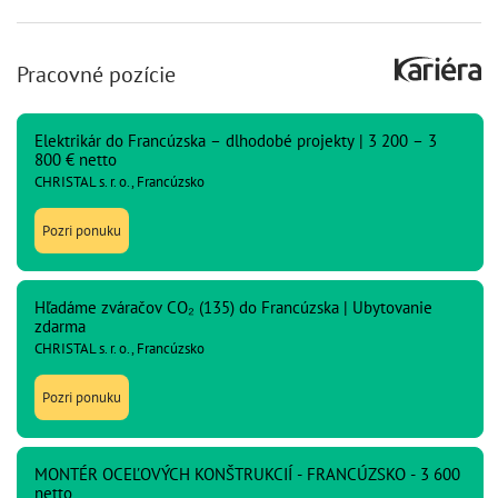
Pracovné pozície
Elektrikár do Francúzska – dlhodobé projekty | 3 200 – 3
800 € netto
CHRISTAL s. r. o., Francúzsko
Pozri ponuku
Hľadáme zváračov CO₂ (135) do Francúzska | Ubytovanie
zdarma
CHRISTAL s. r. o., Francúzsko
Pozri ponuku
MONTÉR OCEĽOVÝCH KONŠTRUKCIÍ - FRANCÚZSKO - 3 600
netto