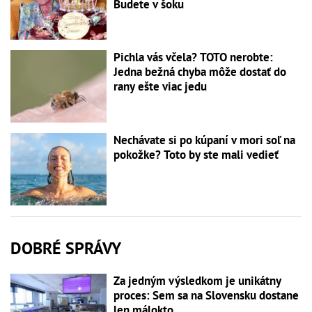
Budete v šoku
Pichla vás včela? TOTO nerobte:
Jedna bežná chyba môže dostať do
rany ešte viac jedu
Nechávate si po kúpaní v mori soľ na
pokožke? Toto by ste mali vedieť
DOBRÉ SPRÁVY
Za jedným výsledkom je unikátny
proces: Sem sa na Slovensku dostane
len málokto