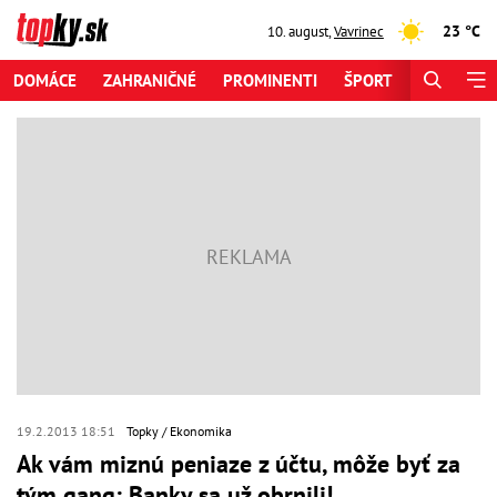
23 °C
10. august
,
Vavrinec
DOMÁCE
ZAHRANIČNÉ
PROMINENTI
ŠPORT
ZAUJÍMAV
19.2.2013 18:51
Topky
Ekonomika
Ak vám miznú peniaze z účtu, môže byť za
tým gang: Banky sa už obrnili!