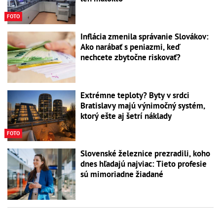
FOTO
Inflácia zmenila správanie Slovákov:
Ako narábať s peniazmi, keď
nechcete zbytočne riskovať?
Extrémne teploty? Byty v srdci
Bratislavy majú výnimočný systém,
ktorý ešte aj šetrí náklady
FOTO
Slovenské železnice prezradili, koho
dnes hľadajú najviac: Tieto profesie
sú mimoriadne žiadané