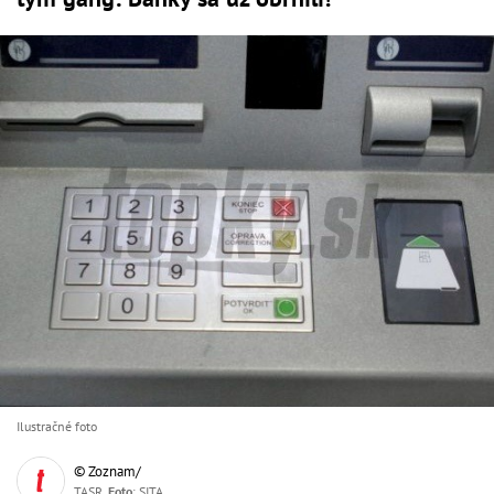
Ilustračné foto
© Zoznam/
TASR,
Foto
: SITA