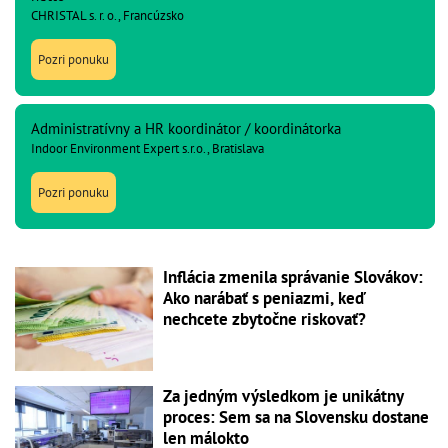
CHRISTAL s. r. o., Francúzsko
Pozri ponuku
Administratívny a HR koordinátor / koordinátorka
Indoor Environment Expert s.r.o., Bratislava
Pozri ponuku
Inflácia zmenila správanie Slovákov:
Ako narábať s peniazmi, keď
nechcete zbytočne riskovať?
Za jedným výsledkom je unikátny
proces: Sem sa na Slovensku dostane
len málokto