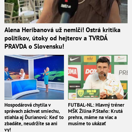
Alena Heribanová už nemlčí! Ostrá kritika
politikov, útoky od hejterov a TVRDÁ
PRAVDA o Slovensku!
Hospodárová chytila v
FUTBAL-NL: Hlavný tréner
správach záchvat smiechu,
MŠK Žilina P.Staňo: Krutá
stiahla aj Ďurianovú: Keď to
prehra, máme na viac a
zbadáte, neudržíte sa ani
musíme to ukázať
vy!