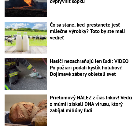
ovplyvniť sopku
Čo sa stane, keď prestanete jesť
mliečne výrobky? Toto by ste mali
vedieť
Hasiči nezachraňujú len ľudí: VIDEO
Po požiari podali kyslík holubovi!
Dojímavé zábery obleteli svet
Prielomový NÁLEZ z čias Inkov! Vedci
z múmií získali DNA vírusu, ktorý
zabíjal milióny ľudí