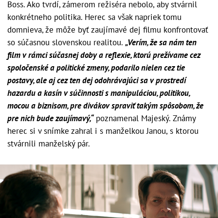
Boss. Ako tvrdí, zámerom režiséra nebolo, aby stvárnil
konkrétneho politika. Herec sa však napriek tomu
domnieva, že môže byť zaujímavé dej filmu konfrontovať
so súčasnou slovenskou realitou.
„Verím, že sa nám ten
film v rámci súčasnej doby a reflexie, ktorú prežívame cez
spoločenské a politické zmeny, podarilo nielen cez tie
postavy, ale aj cez ten dej odohrávajúci sa v prostredí
hazardu a kasín v súčinnosti s manipuláciou, politikou,
mocou a biznisom, pre divákov spraviť takým spôsobom, že
pre nich bude zaujímavý,“
poznamenal Majeský. Známy
herec si v snímke zahral i s manželkou Janou, s ktorou
stvárnili manželský pár.