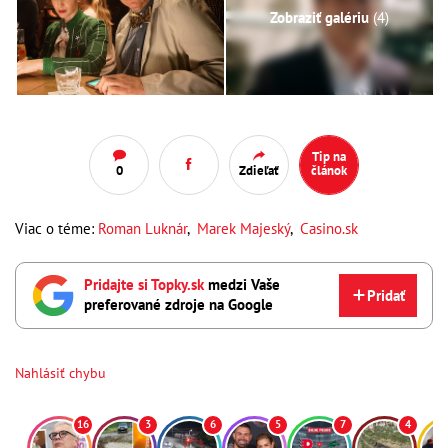
Zobraziť galériu
(4)
Tip na
0
Zdieľať
článok
Viac o téme:
Roman Luknár
,
Marek Majeský
,
Casino.sk
Pridajte si Topky.sk
medzi Vaše
Pridať
preferované zdroje na Google
Nahlásiť chybu
16
3
6
5
7
4