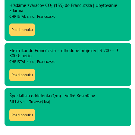
Hľadáme zváračov CO₂ (135) do Francúzska | Ubytovanie
zdarma
CHRISTAL s. r. o., Francúzsko
Pozri ponuku
Elektrikár do Francúzska – dlhodobé projekty | 3 200 – 3
800 € netto
CHRISTAL s. r. o., Francúzsko
Pozri ponuku
Špecialista oddelenia (ž/m) - Veľké Kostoľany
BILLA s.r.o., Trnavský kraj
Pozri ponuku