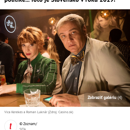
Zobraziť galériu
(4)
Vica Kerekes a Roman Luknár (Zdroj: Casino.sk)
© Zoznam/
SITA