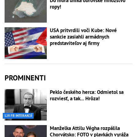
Do mora uniká obrovské množstvo
ropy!
USA pritvrdili voči Kube: Nové
sankcie zasiahli armádnych
predstaviteľov aj firmy
PROMINENTI
Peklo českého herca: Odmietol sa
rozviesť, a tak... Hrôza!
128 FB INTERAKCIÍ
Manželka Attilu Végha rozpálila
Chorvátsko: FOTO v plavkách vyráža