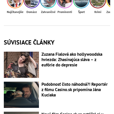
Najčítanejšie
Domáce
Zahraničné
Prominenti
Šport
Krimi
Zaují
SÚVISIACE ČLÁNKY
Zuzana Fialová ako hollywoodska
hviezda: Zhasínajúca sláva – z
eufórie do depresie
Podobnosť čisto náhodná?! Reportér
z filmu Casino.sk pripomína Jána
Kuciaka