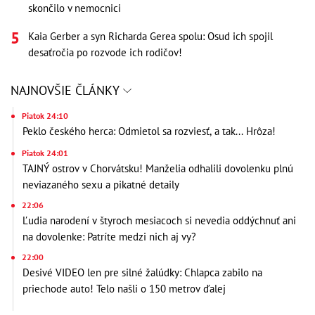
skončilo v nemocnici
Kaia Gerber a syn Richarda Gerea spolu: Osud ich spojil
desaťročia po rozvode ich rodičov!
NAJNOVŠIE ČLÁNKY
Piatok 24:10
Peklo českého herca: Odmietol sa rozviesť, a tak... Hrôza!
Piatok 24:01
TAJNÝ ostrov v Chorvátsku! Manželia odhalili dovolenku plnú
neviazaného sexu a pikatné detaily
22:06
Ľudia narodení v štyroch mesiacoch si nevedia oddýchnuť ani
na dovolenke: Patríte medzi nich aj vy?
22:00
Desivé VIDEO len pre silné žalúdky: Chlapca zabilo na
priechode auto! Telo našli o 150 metrov ďalej