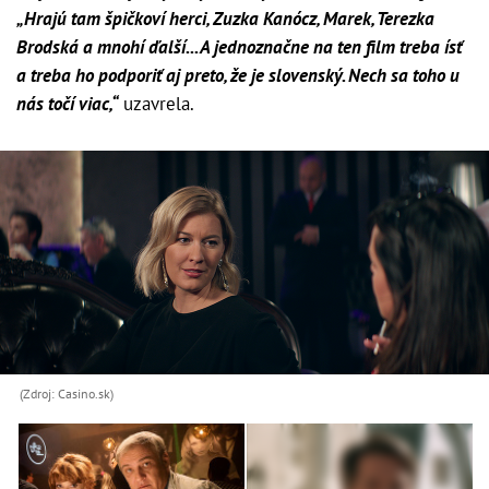
„Hrajú tam špičkoví herci, Zuzka Kanócz, Marek, Terezka
Brodská a mnohí ďalší... A jednoznačne na ten film treba ísť
a treba ho podporiť aj preto, že je slovenský. Nech sa toho u
nás točí viac,“
uzavrela.
(Zdroj: Casino.sk)