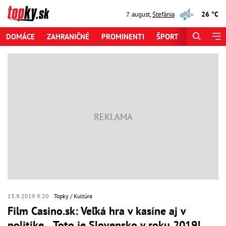
26 °C
7. august
,
Štefánia
DOMÁCE
ZAHRANIČNÉ
PROMINENTI
ŠPORT
ZAUJÍMAV
13.9.2019 9:20
Topky
Kultúra
Film Casino.sk: Veľká hra v kasíne aj v
politike... Toto je Slovensko v roku 2019!