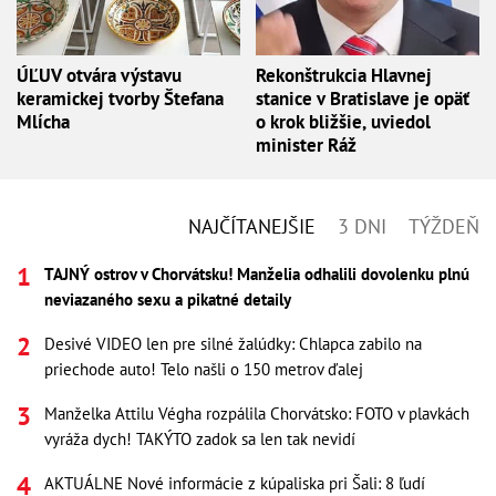
ÚĽUV otvára výstavu
Rekonštrukcia Hlavnej
keramickej tvorby Štefana
stanice v Bratislave je opäť
Mlícha
o krok bližšie, uviedol
minister Ráž
NAJČÍTANEJŠIE
3 DNI
TÝŽDEŇ
TAJNÝ ostrov v Chorvátsku! Manželia odhalili dovolenku plnú
neviazaného sexu a pikatné detaily
Desivé VIDEO len pre silné žalúdky: Chlapca zabilo na
priechode auto! Telo našli o 150 metrov ďalej
Manželka Attilu Végha rozpálila Chorvátsko: FOTO v plavkách
vyráža dych! TAKÝTO zadok sa len tak nevidí
AKTUÁLNE Nové informácie z kúpaliska pri Šali: 8 ľudí