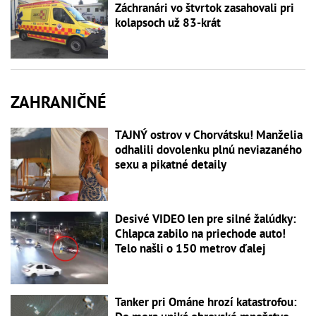
Záchranári vo štvrtok zasahovali pri
kolapsoch už 83-krát
ZAHRANIČNÉ
TAJNÝ ostrov v Chorvátsku! Manželia
odhalili dovolenku plnú neviazaného
sexu a pikatné detaily
Desivé VIDEO len pre silné žalúdky:
Chlapca zabilo na priechode auto!
Telo našli o 150 metrov ďalej
Tanker pri Ománe hrozí katastrofou: