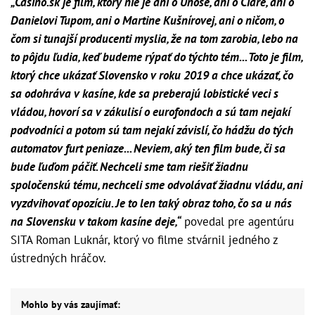
„Casino.sk je film, ktorý nie je ani o Únose, ani o Čiare, ani o
Danielovi Tupom, ani o Martine Kušnírovej, ani o ničom, o
čom si tunajší producenti myslia, že na tom zarobia, lebo na
to pôjdu ľudia, keď budeme rýpať do týchto tém... Toto je film,
ktorý chce ukázať Slovensko v roku 2019 a chce ukázať, čo
sa odohráva v kasíne, kde sa preberajú lobistické veci s
vládou, hovorí sa v zákulisí o eurofondoch a sú tam nejakí
podvodníci a potom sú tam nejakí závislí, čo hádžu do tých
automatov furt peniaze... Neviem, aký ten film bude, či sa
bude ľuďom páčiť. Nechceli sme tam riešiť žiadnu
spoločenskú tému, nechceli sme odvolávať žiadnu vládu, ani
vyzdvihovať opozíciu. Je to len taký obraz toho, čo sa u nás
na Slovensku v takom kasíne deje,“
povedal pre agentúru
SITA Roman Luknár, ktorý vo filme stvárnil jedného z
ústredných hráčov.
Mohlo by vás zaujímať: