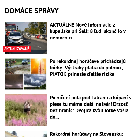
DOMÁCE SPRÁVY
AKTUÁLNE Nové informácie z
kúpaliska pri Šali: 8 ľudí skončilo v
nemocnici
AKTUALIZOVANÉ
Po rekordnej horúčave prichádzajú
búrky: Výstrahy platia do polnoci,
PIATOK prinesie ďalšie riziká
Po ničení pola pod Tatrami a kúpaní v
plese tu máme ďalší nešvár! Drzosť
bez hraníc: Dvojica kvôli fotke vošla
do...
Rekordné horúčavy na Slovensku: