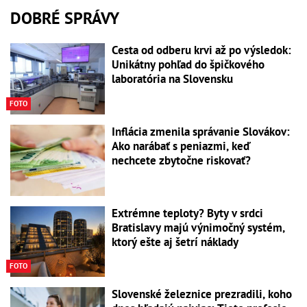
DOBRÉ SPRÁVY
Cesta od odberu krvi až po výsledok:
Unikátny pohľad do špičkového
laboratória na Slovensku
FOTO
Inflácia zmenila správanie Slovákov:
Ako narábať s peniazmi, keď
nechcete zbytočne riskovať?
Extrémne teploty? Byty v srdci
Bratislavy majú výnimočný systém,
ktorý ešte aj šetrí náklady
FOTO
Slovenské železnice prezradili, koho