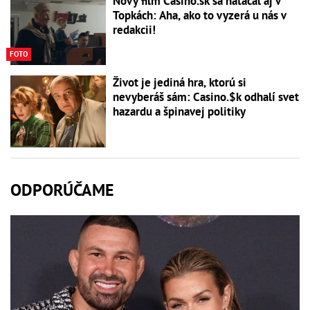
Nový film Casino.sk sa natáčal aj v
Topkách: Aha, ako to vyzerá u nás v
redakcii!
FOTO
Život je jediná hra, ktorú si
nevyberáš sám: Casino.$k odhalí svet
hazardu a špinavej politiky
ODPORÚČAME