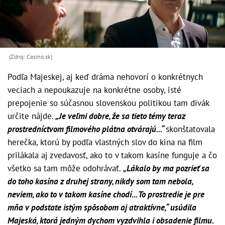
(Zdroj: Casino.sk)
Podľa Majeskej, aj keď dráma nehovorí o konkrétnych
veciach a nepoukazuje na konkrétne osoby, isté
prepojenie so súčasnou slovenskou politikou tam divák
určite nájde.
„Je veľmi dobre, že sa tieto témy teraz
prostredníctvom filmového plátna otvárajú...“
skonštatovala
herečka, ktorú by podľa vlastných slov do kina na film
prilákala aj zvedavosť, ako to v takom kasíne funguje a čo
všetko sa tam môže odohrávať.
„Lákalo by ma pozrieť sa
do toho kasína z druhej strany, nikdy som tam nebola,
neviem, ako to v takom kasíne chodí... To prostredie je pre
mňa v podstate istým spôsobom aj atraktívne,“ usúdila
Majeská, ktorá jedným dychom vyzdvihla i obsadenie filmu.