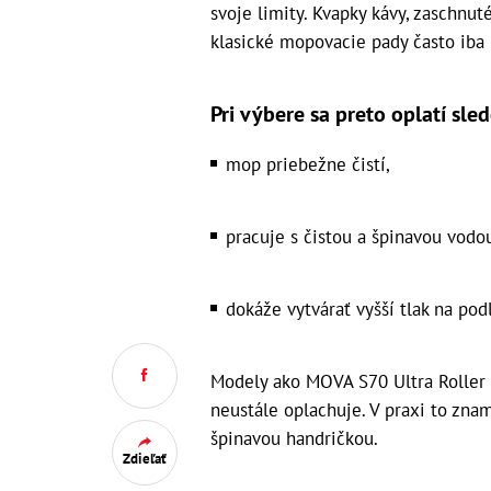
svoje limity. Kvapky kávy, zaschnut
klasické mopovacie pady často iba 
Pri výbere sa preto oplatí sled
mop priebežne čistí,
pracuje s čistou a špinavou vod
dokáže vytvárať vyšší tlak na pod
Modely ako MOVA S70 Ultra Roller v
neustále oplachuje. V praxi to zna
špinavou handričkou.
Zdieľať