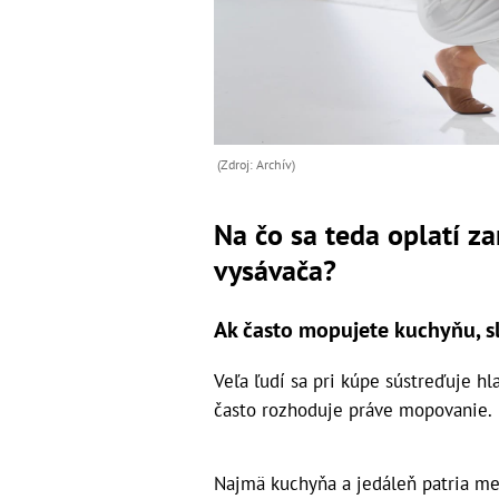
(Zdroj: Archív)
Na čo sa teda oplatí z
vysávača?
Ak často mopujete kuchyňu, 
Veľa ľudí sa pri kúpe sústreďuje h
často rozhoduje práve mopovanie.
Najmä kuchyňa a jedáleň patria me