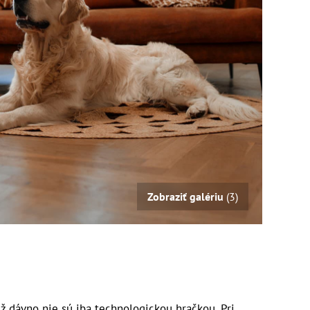
Zobraziť galériu
(3)
ž dávno nie sú iba technologickou hračkou. Pri