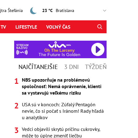
ajtra Štefánia
23 °C
 TV
LIFESTYLE
VOĽNÝ ČAS
STREAM
NAŽIVO
Oh The Larceny
The Future Is Golden
NAJČÍTANEJŠIE
3 DNI
TÝŽDEŇ
NBS upozorňuje na problémovú
spoločnosť: Nemá oprávnenie, klienti
sa vystavujú veľkému riziku
USA sú v koncoch: Zúfalý Pentagón
nevie, čo si počať s Iránom! Rady hľadá
u analytikov
Vedci objavili skrytú príčinu cukrovky,
môže to úplne zmeniť liečbu