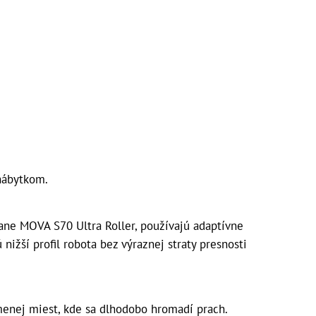
nábytkom.
ane MOVA S70 Ultra Roller, používajú adaptívne
ižší profil robota bez výraznej straty presnosti
enej miest, kde sa dlhodobo hromadí prach.