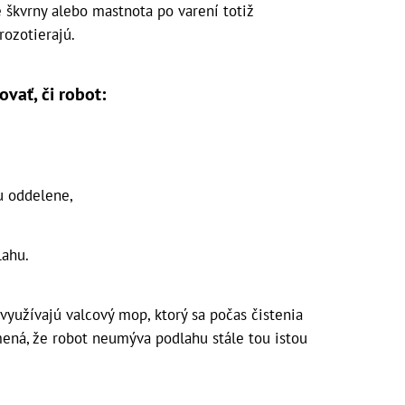
é škvrny alebo mastnota po varení totiž
rozotierajú.
ovať, či robot:
ou oddelene,
lahu.
yužívajú valcový mop, ktorý sa počas čistenia
mená, že robot neumýva podlahu stále tou istou