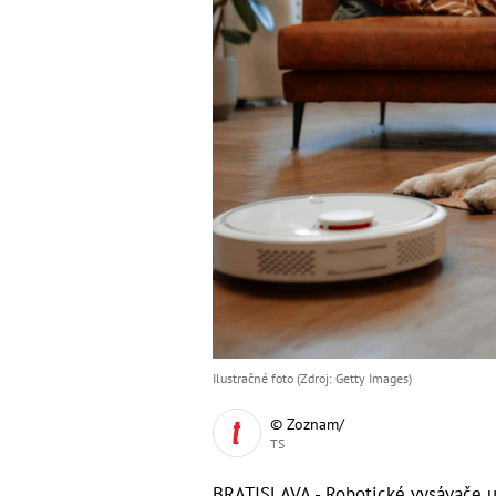
Ilustračné foto (Zdroj: Getty Images)
© Zoznam/
TS
BRATISLAVA - Robotické vysávače u