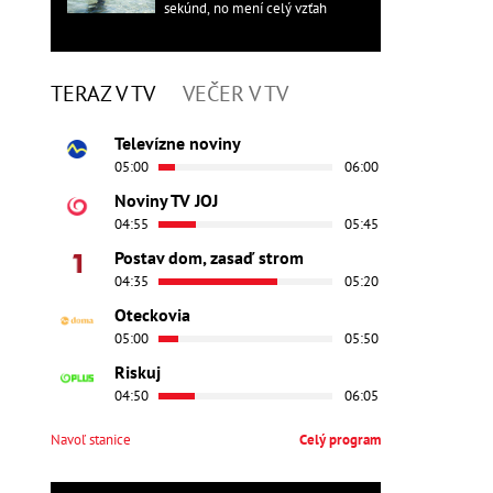
sekúnd, no mení celý vzťah
TERAZ V TV
VEČER V TV
Televízne noviny
05:00
06:00
Noviny TV JOJ
04:55
05:45
Postav dom, zasaď strom
04:35
05:20
Oteckovia
05:00
05:50
Riskuj
04:50
06:05
Navoľ stanice
Celý program