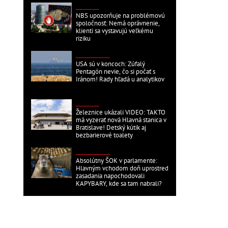
DOMÁCE
NBS upozorňuje na problémovú
spoločnosť: Nemá oprávnenie,
klienti sa vystavujú veľkému
riziku
ZAHRANIČNÉ
USA sú v koncoch: Zúfalý
Pentagón nevie, čo si počať s
Iránom! Rady hľadá u analytikov
DOMÁCE
Železnice ukázali VIDEO: TAKTO
má vyzerať nová Hlavná stanica v
Bratislave! Detský kútik aj
bezbarierové toalety
ZAHRANIČNÉ
Absolútny ŠOK v parlamente:
Hlavným vchodom doň uprostred
zasadania napochodovali
KAPYBARY, kde sa tam nabrali?