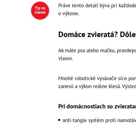
Práve tento detail býva pri každo
Tip na
článok
o výkone.
Domáce zvieratá? Dôlež
Ak máte psa alebo mačku, pravdep
vlasov.
Mnohé robotické vysávače síce ponú
zanesú a výkon reálne klesá. Výsle
Pri domácnostiach so zvierata
anti-tangle systém proti namotáv