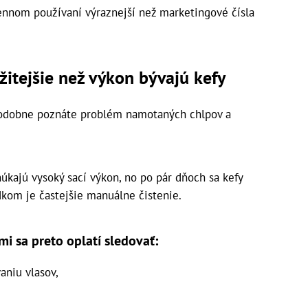
dennom používaní výraznejší než marketingové čísla
itejšie než výkon bývajú kefy
odobne poznáte problém namotaných chlpov a
kajú vysoký sací výkon, no po pár dňoch sa kefy
dkom je častejšie manuálne čistenie.
mi sa preto oplatí sledovať:
aniu vlasov,