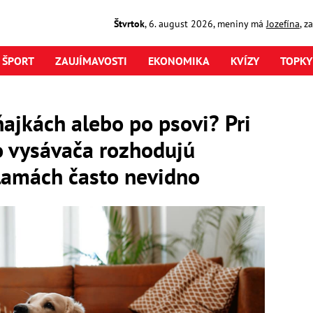
Štvrtok
,
6. august
2026
,
meniny má
Jozefína
, z
ŠPORT
ZAUJÍMAVOSTI
EKONOMIKA
KVÍZY
TOPKY
ňajkách alebo po psovi? Pri
o vysávača rozhodujú
eklamách často nevidno