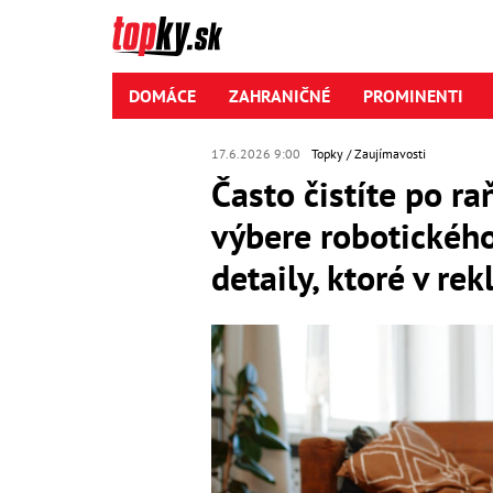
DOMÁCE
ZAHRANIČNÉ
PROMINENTI
17.6.2026 9:00
Topky
Zaujímavosti
Často čistíte po ra
výbere robotickéh
detaily, ktoré v r