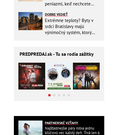
peniazmi, keď nechcete
zbytočne riskovať?
DOBRE VEDIEŤ
Extrémne teploty? Byty v
srdci Bratislavy majú
výnimočný systém, ktorý
ešte aj šetrí náklady
PREDPREDAJ
.sk - Tu sa rodia zážitky
PARTNERSKÉ VZŤAHY
Najšťastnejšie páry robia jednu
kľúčovú vec každý deň: Trvá len 6