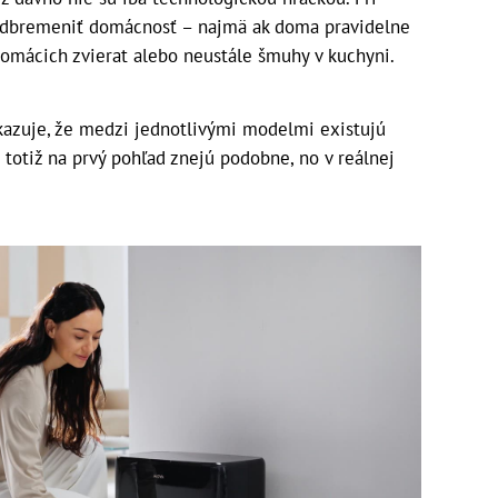
odbremeniť domácnosť – najmä ak doma pravidelne
domácich zvierat alebo neustále šmuhy v kuchyni.
ukazuje, že medzi jednotlivými modelmi existujú
totiž na prvý pohľad znejú podobne, no v reálnej