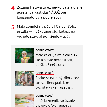
Zuzana Fialová to už nevydržala a drsne
udrela: Sarkastická NÁLOŽ pre
konšpirátorov a popieračov!
Mala zomrieť na pódiu! Ginger Spice
prežila vyhrážky teroristu, kolaps na
vrchole slávy aj poníženie v spálni
DOBRE VEDIEŤ
Málo kalórií, skvelá chuť. Ak
ste ich ešte neochutnali,
dlhšie už nečakajte
DOBRE VEDIEŤ
Zbaľte sa na letný piknik bez
stresu: Tieto praktické
vychytávky vám ušetria
miesto v batohu!
DOBRE VEDIEŤ
Inflácia zmenila správanie
Slovákov: Ako narábať s