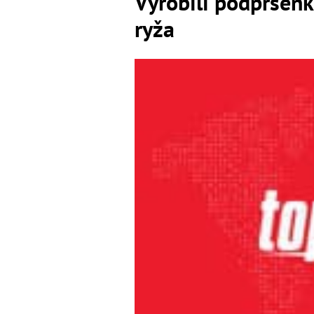
Vyrobili podprsenk
ryža