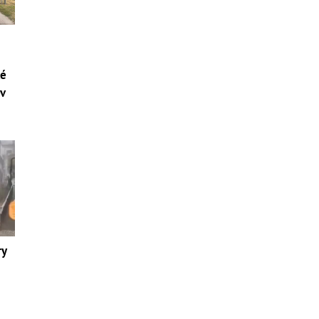
ké
ov
ry