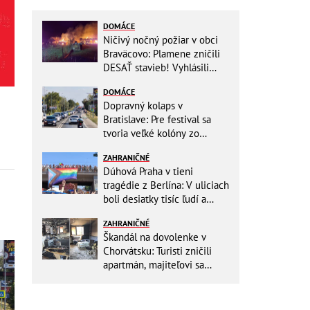
DOMÁCE
Ničivý nočný požiar v obci
Braväcovo: Plamene zničili
DESAŤ stavieb! Vyhlásili
MIMORIADNU situáciu
DOMÁCE
Dopravný kolaps v
Bratislave: Pre festival sa
tvoria veľké kolóny zo
všetkých smerov
ZAHRANIČNÉ
Dúhová Praha v tieni
tragédie z Berlína: V uliciach
boli desiatky tisíc ľudí a
stovky policajtov
ZAHRANIČNÉ
Škandál na dovolenke v
Chorvátsku: Turisti zničili
apartmán, majiteľovi sa
vysmievali a ešte chcú
preplatiť hotel