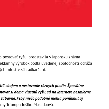
 pestovať ryžu, predstavila v Japonsku známa
Reklamný výrobok podľa uvedenej spoločnosti odráža
ých miest v záhradkárčení.
il záujem o pestovanie rôznych plodín. Špeciálne
tovať si doma vlastnú ryžu, sú na internete nesmierne
lo zábavné, keby niečo podobné mohla ponúknuť aj
irmy Triumph Jošiko Masudaová.