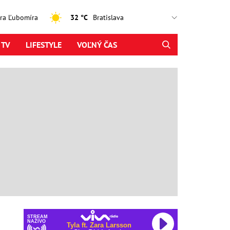
jtra Ľubomíra
32 °C
 TV
LIFESTYLE
VOĽNÝ ČAS
STREAM
NAŽIVO
Tyla ft. Zara Larsson