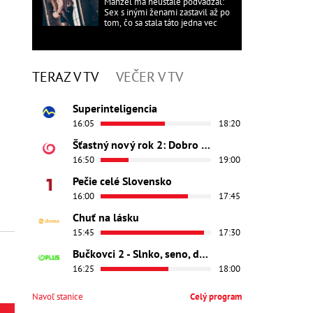
Manžel ma neustále podvádzal:
Sex s inými ženami zastavil až po
tom, čo sa stala táto jedna vec
TERAZ V TV
VEČER V TV
Superinteligencia
16:05
18:20
Šťastný nový rok 2: Dobro došli
16:50
19:00
Pečie celé Slovensko
16:00
17:45
Chuť na lásku
15:45
17:30
Bučkovci 2 - Slnko, seno, dedina
16:25
18:00
Navoľ stanice
Celý program