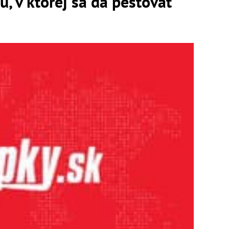
u, v ktorej sa dá pestovať