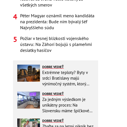
všetkých smerov
Péter Magyar oznámil meno kandidáta
na prezidenta: Bude ním bývalý šéf
Najvyššieho súdu
Požiar v tesnej blízkosti vojenského
ústavu: Na Záhorí bojujú s plameňmi
desiatky hasičov
DOBRE VEDIEŤ
Extrémne teploty? Byty v
srdci Bratislavy majú
výnimočný systém, ktorý
ešte aj šetrí náklady
DOBRE VEDIEŤ
Za jedným výsledkom je
unikátny proces: Na
Slovensku máme špičkové
pracovisko
DOBRE VEDIEŤ
Zbaľte sa na letný piknik bez