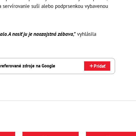
a servírovanie suši alebo podprsenkou vybavenou
lo. A nosiť ju je naozajstná zábava,"
vyhlásila
referované zdroje na Google
Pridať