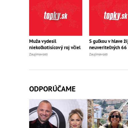
Muža vydesil
S guľkou v hlave ži
niekoľkotisícový roj včiel
neuveriteľných 66
Zaujímavosti
Zaujímavosti
ODPORÚČAME