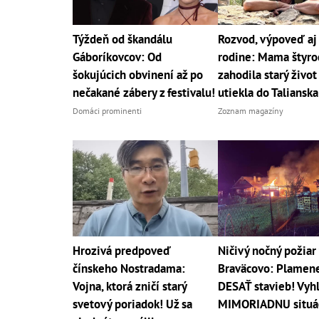
Týždeň od škandálu
Rozvod, výpoveď a
Gáboríkovcov: Od
rodine: Mama štyro
šokujúcich obvinení až po
zahodila starý život
nečakané zábery z festivalu!
utiekla do Talianska
Domáci prominenti
Zoznam magazíny
Hrozivá predpoveď
Ničivý nočný požiar 
čínskeho Nostradama:
Braväcovo: Plamene 
Vojna, ktorá zničí starý
DESAŤ stavieb! Vyhl
svetový poriadok! Už sa
MIMORIADNU situá