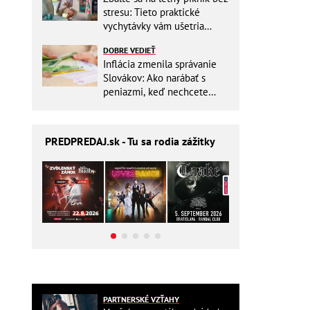
stresu: Tieto praktické
vychytávky vám ušetria
miesto v batohu!
DOBRE VEDIEŤ
Inflácia zmenila správanie
Slovákov: Ako narábať s
peniazmi, keď nechcete
zbytočne riskovať?
PREDPREDAJ
.sk - Tu sa rodia zážitky
PARTNERSKÉ VZŤAHY