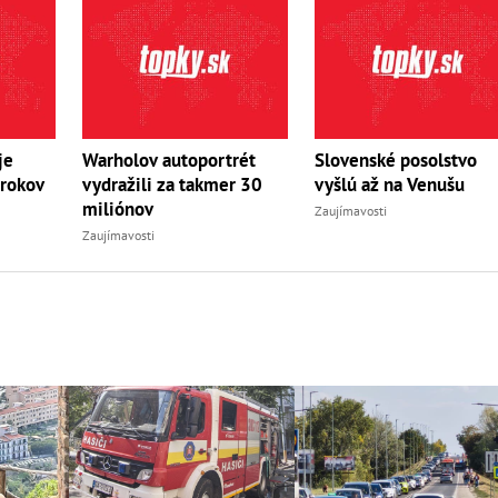
je
Warholov autoportrét
Slovenské posolstvo
 rokov
vydražili za takmer 30
vyšlú až na Venušu
miliónov
Zaujímavosti
Zaujímavosti