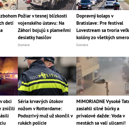
j zbohom
Požiar v tesnej blízkosti
Dopravný kolaps v
ch detí
vojenského ústavu: Na
Bratislave: Pre festival
 a
Záhorí bojujú s plameňmi
Lovestream sa tvoria veľ
desiatky hasičov
kolóny zo všetkých smer
Domáce
Domáce
v obci
Séria krvavých útokov
MIMORIADNE Vysoké Tat
zničili
nožom v Rotterdame:
zasiahli silné búrky a
ásili
Podozrivý muž už skončil v
prívalové dažde: Voda v
ciu
rukách polície
mestách sa valí ulicami!