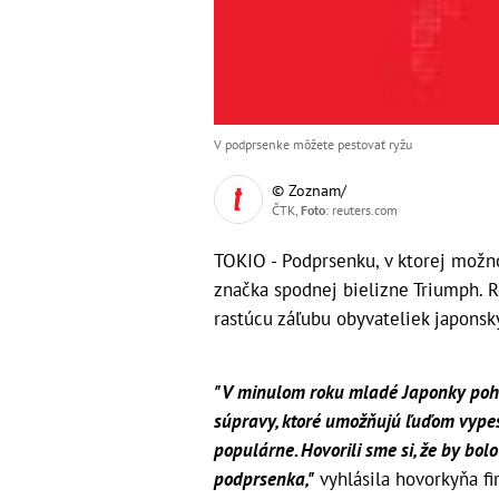
V podprsenke môžete pestovať ryžu
© Zoznam/
ČTK,
Foto
: reuters.com
TOKIO - Podprsenku, v ktorej možno
značka spodnej bielizne Triumph. 
rastúcu záľubu obyvateliek japonsk
"V minulom roku mladé Japonky pohlt
súpravy, ktoré umožňujú ľuďom vypes
populárne. Hovorili sme si, že by bo
podprsenka,"
vyhlásila hovorkyňa f