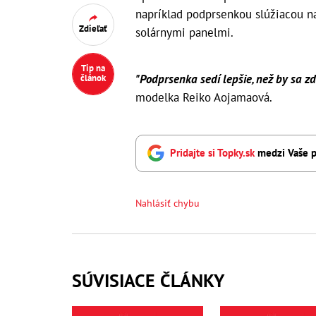
napríklad podprsenkou slúžiacou n
Zdieľať
solárnymi panelmi.
Tip na
"Podprsenka sedí lepšie, než by sa zda
článok
modelka Reiko Aojamaová.
Pridajte si Topky.sk
medzi Vaše p
Nahlásiť chybu
SÚVISIACE ČLÁNKY