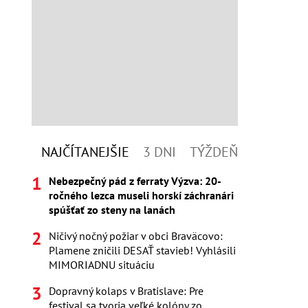
NAJČÍTANEJŠIE
3 DNI
TÝŽDEŇ
Nebezpečný pád z ferraty Výzva: 20-
ročného lezca museli horskí záchranári
spúšťať zo steny na lanách
Ničivý nočný požiar v obci Braväcovo:
Plamene zničili DESAŤ stavieb! Vyhlásili
MIMORIADNU situáciu
Dopravný kolaps v Bratislave: Pre
festival sa tvoria veľké kolóny zo