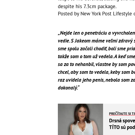
despite his 7.3cm package.
Posted by
New York Post Lifestyle
„Nejde len o penetráciu a vyvrcholeni
vedie. S Jakeom máme veľmi zdravý s
sme spolu začali chodiť, boli sme pri
takže som o tom už vedela. A keď sme
sa za to nehanbil, vlastne by som pov
chcel, aby som to vedela, keby som b
raz uvidela jeho penis, nebola som z
dokonalý.“
PREČÍTAJTE SI T
Drsná spove
TÍTO sú podľ