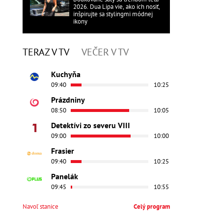
2026. Dua Lipa vie, ako ich nosiť,
inšpirujte sa stylingmi módnej
ikony
TERAZ V TV
VEČER V TV
Kuchyňa
09:40
10:25
Prázdniny
08:50
10:05
Detektívi zo severu VIII
09:00
10:00
Frasier
09:40
10:25
Panelák
09:45
10:55
Navoľ stanice
Celý program