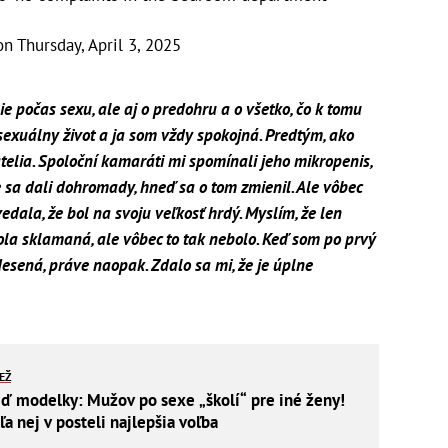
on
Thursday, April 3, 2025
e počas sexu, ale aj o predohru a o všetko, čo k tomu
exuálny život a ja som vždy spokojná. Predtým, ako
atelia. Spoloční kamaráti mi spomínali jeho mikropenis,
 sa dali dohromady, hneď sa o tom zmienil. Ale vôbec
edala, že bol na svoju veľkosť hrdý. Myslím, že len
ola sklamaná, ale vôbec to tak nebolo. Keď som po prvý
desená, práve naopak. Zdalo sa mi, že je úplne
IEŽ
ď modelky: Mužov po sexe „školí“ pre iné ženy!
a nej v posteli najlepšia voľba