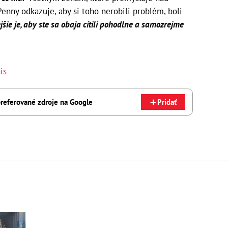
enny odkazuje, aby si toho nerobili problém, boli
jšie je, aby ste sa obaja cítili pohodlne a samozrejme
is
referované zdroje na Google
Pridať