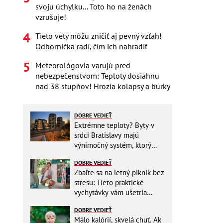
svoju úchylku... Toto ho na ženách
vzrušuje!
Tieto vety môžu zničiť aj pevný vzťah!
Odborníčka radí, čím ich nahradiť
Meteorológovia varujú pred
nebezpečenstvom: Teploty dosiahnu
nad 38 stupňov! Hrozia kolapsy a búrky
DOBRE VEDIEŤ
Extrémne teploty? Byty v
srdci Bratislavy majú
výnimočný systém, ktorý
ešte aj šetrí náklady
DOBRE VEDIEŤ
Zbaľte sa na letný piknik bez
stresu: Tieto praktické
vychytávky vám ušetria
miesto v batohu!
DOBRE VEDIEŤ
Málo kalórií, skvelá chuť. Ak