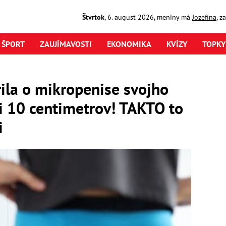
Štvrtok
,
6. august
2026
,
meniny má
Jozefína
, z
ŠPORT
ZAUJÍMAVOSTI
EKONOMIKA
KVÍZY
TOPKY
ila o mikropenise svojho
i 10 centimetrov! TAKTO to
i