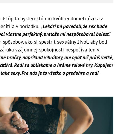
dstúpila hysterektómiu kvôli endometrióze a z
ecítila v poriadku.
„Lekári mi povedali, že sex bude
ol vlastne perfektný, pretože mi nespôsoboval bolesť.“
 spôsobov, ako si spestriť sexuálny život, aby boli
a záruka vzájomnej spokojnosti nespočíva len v
 hračky, napríklad vibrátory, ale opäť nič príliš veľké,
 citlivá. Radi sa obliekame a hráme rolové hry. Kupujem
 také sexy. Pre nás je to všetko o predohre a radi