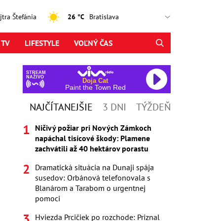
ajtra Štefánia
26 °C
 TV
LIFESTYLE
VOĽNÝ ČAS
STREAM
NAŽIVO
Doja Cat
Paint the Town Red
NAJČÍTANEJŠIE
3 DNI
TÝŽDEŇ
Ničivý požiar pri Nových Zámkoch
napáchal tisícové škody: Plamene
zachvátili až 40 hektárov porastu
Dramatická situácia na Dunaji spája
susedov: Orbánová telefonovala s
Blanárom a Tarabom o urgentnej
pomoci
Hviezda Prcičiek po rozchode: Priznal