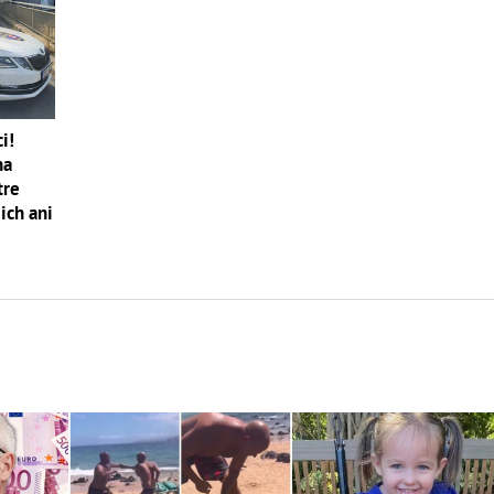
i!
na
tre
ich ani