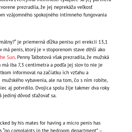
vorene prezradila, že jej neprekáža veľkosť
adom vzájomného spokojného intímneho fungovania
álny?“ je priemerná dĺžka penisu pri erekcii 13,1
 má penis, ktorý je v stoporenom stave dlhší ako
he Sun
. Penny Talbotová však prezradila, že mužská
 má iba 7,3 centimetra a podľa jej slov to nie je
šetkom informoval na začiatku ich vzťahu a
i mužského vybavenia, ale na tom, čo s ním robíte,
ec aj potvrdilo. Dvojica spolu žije takmer dva roky
á jediný dôvod sťažovať sa.
ocked by his mates for having a micro penis has
has “no complaints in the bedroom department” –