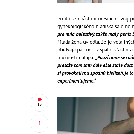
Pred osemnástimi mesiacmi vraj po
gynekologického hľadiska sa dlho n
pre mňa bolestivý, takže malý penis b
Mladá žena uviedla, že je veľa iných
obidvaja partneri v spálni šťastní 
mužnosti chlapa.
„Používame sexuálne
pretože som tam dole ešte stále dosť
si provokatívnu spodnú bielizeň, je to
experimentujeme.“
15