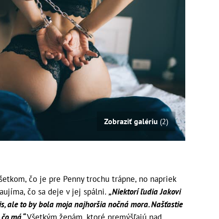
Zobraziť galériu
(2)
šetkom, čo je pre Penny trochu trápne, no napriek
aujíma, čo sa deje v jej spálni.
„Niektorí ľudia Jakovi
is, ale to by bola moja najhoršia nočná mora. Našťastie
, čo má.“
Všetkým ženám, ktoré premýšľajú nad