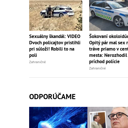
Sexuálny škandál: VIDEO
Šokovaní okoloidúc
Dvoch policajtov pristihli
Opitý pár mal sex 
pri súloži! Robili to na
tráve priamo v cen
poli
mesta: Nerozhodil 
príchod polície
Zahraničné
Zahraničné
ODPORÚČAME