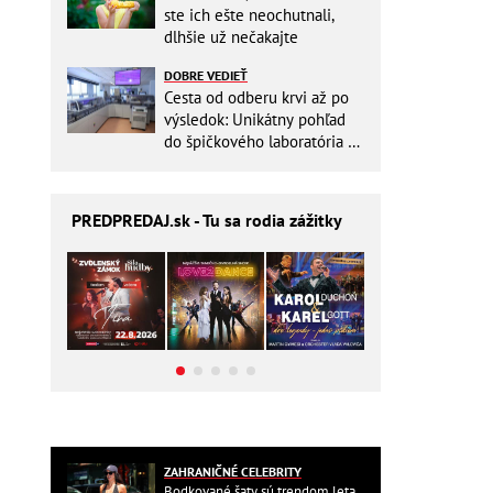
ste ich ešte neochutnali,
dlhšie už nečakajte
DOBRE VEDIEŤ
Cesta od odberu krvi až po
výsledok: Unikátny pohľad
do špičkového laboratória na
Slovensku
PREDPREDAJ
.sk - Tu sa rodia zážitky
ZAHRANIČNÉ CELEBRITY
Bodkované šaty sú trendom leta