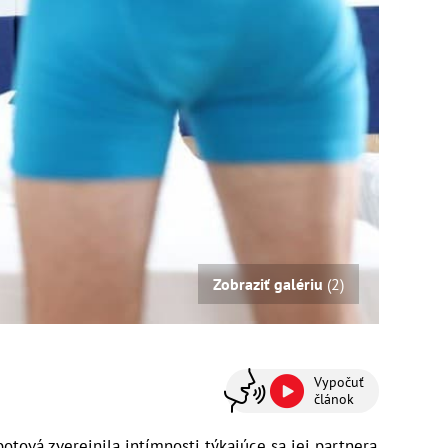
Zobraziť galériu
(2)
Vypočuť
článok
otová zverejnila intímnosti týkajúce sa jej partnera