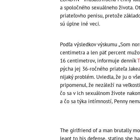
a spoločného sexuálneho života. Ot
priateľovho penisu, pretože zákl
sú úplne iné veci.
Podľa výsledkov výskumu „Som norm
centimetra a len päť percent mužov
16 centimetrov, informuje denník
T
pýcha jej 36-ročného priateľa Jakea
nijaký problém. Uviedla, že ju o v
pripomenul, že nezáleží na veľkost
čo sa v ich sexuálnom živote nakoni
a čo sa týka intímností, Penny nem
The girlfriend of a man brutally m
leapt to his defense, stating she 