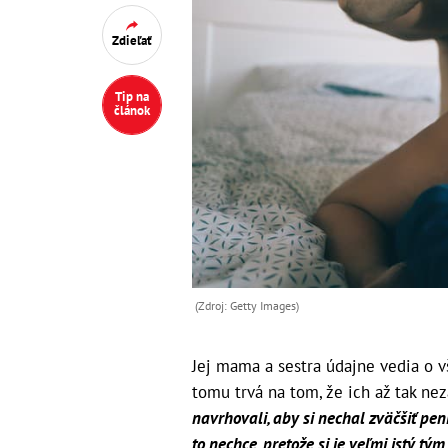
Zdieľať
Tip na
článok
(Zdroj: Getty Images)
Jej mama a sestra údajne vedia o v
tomu trvá na tom, že ich až tak nez
navrhovali, aby si nechal zväčšiť pen
to nechce, pretože si je veľmi istý tým