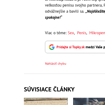
veľkosťou penisu svojho partnera, P
odvážnejšie a bavili sa.
„Najdôležite
spokojne!“
Viac o téme:
Sex
,
Penis
,
Mikropen
Pridajte si Topky.sk
medzi Vaše p
Nahlásiť chybu
SÚVISIACE ČLÁNKY