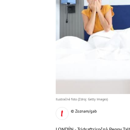
Ilustračné foto (Zdroj: Getty Images)
© Zoznam/gab
LONDÝN - Tridsaťtriročná Penny Talb