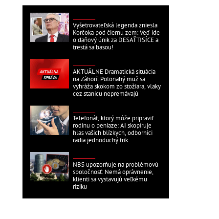
DOMÁCE
Vyšetrovateľská legenda zniesla
Korčoka pod čiernu zem: Veď ide
o daňový únik za DESAŤTISÍCE a
trestá sa basou!
DOMÁCE
AKTUÁLNE Dramatická situácia
na Záhorí: Polonahý muž sa
vyhráža skokom zo stožiara, vlaky
cez stanicu nepremávajú
DOMÁCE
Telefonát, ktorý môže pripraviť
rodinu o peniaze: AI skopíruje
hlas vašich blízkych, odborníci
radia jednoduchý trik
DOMÁCE
NBS upozorňuje na problémovú
spoločnosť: Nemá oprávnenie,
klienti sa vystavujú veľkému
riziku