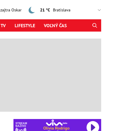
, zajtra Oskar
21 °C
 TV
LIFESTYLE
VOĽNÝ ČAS
STREAM
NAŽIVO
Olivia Rodrigo