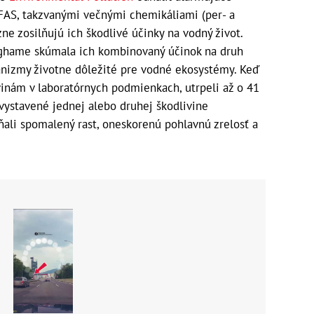
FAS, takzvanými večnými chemikáliami (per- a
zne zosilňujú ich škodlivé účinky na vodný život.
inghame skúmala ich kombinovaný účinok na druh
nizmy životne dôležité pre vodné ekosystémy. Keď
vinám v laboratórnych podmienkach, utrpeli až o 41
 vystavené jednej alebo druhej škodlivine
ali spomalený rast, oneskorenú pohlavnú zrelosť a