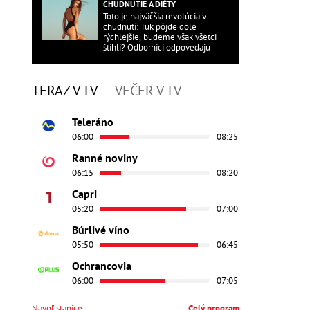
CHUDNUTIE A DIÉTY
Toto je najväčšia revolúcia v
chudnutí: Tuk pôjde dole
rýchlejšie, budeme však všetci
štíhli? Odborníci odpovedajú
TERAZ V TV
VEČER V TV
Teleráno
06:00
08:25
Ranné noviny
06:15
08:20
Capri
05:20
07:00
Búrlivé víno
05:50
06:45
Ochrancovia
06:00
07:05
Navoľ stanice
Celý program