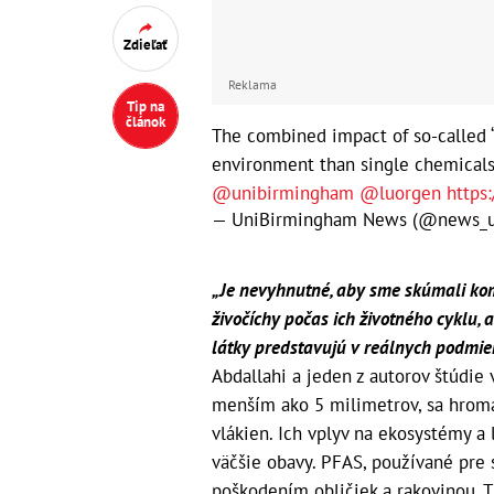
Zdieľať
Reklama
Tip na
článok
The combined impact of so-called ‘
environment than single chemicals 
@unibirmingham
@luorgen
https
— UniBirmingham News (@news_
„Je nevyhnutné, aby sme skúmali kom
živočíchy počas ich životného cyklu, a
látky predstavujú v reálnych podmie
Abdallahi a jeden z autorov štúdie
menším ako 5 milimetrov, sa hroma
vlákien. Ich vplyv na ekosystémy a
väčšie obavy. PFAS, používané pre s
poškodením obličiek a rakovinou. T