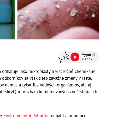
Vypočuť
článok
odhaľuje, ako mikroplasty a viacročné chemikálie
odborníkov sa však tieto závažné zmeny v raste,
ov nemusia týkať iba vodných organizmov, ale aj
proti skrytým hrozbám kombinovaných znečisťujúcich
se
Environmental Pollution
odhalil alarmujúce