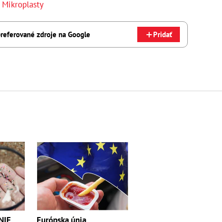
,
Mikroplasty
referované zdroje na Google
Pridať
NIE
Európska únia