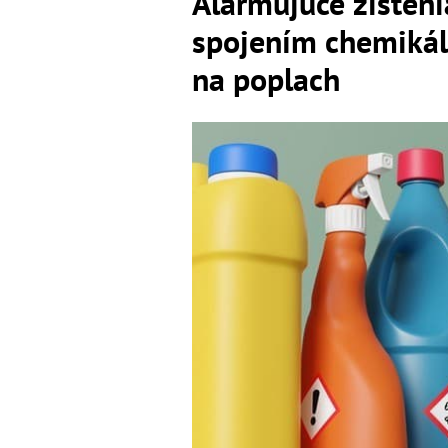
Alarmujúce zisteni
spojením chemikáli
na poplach