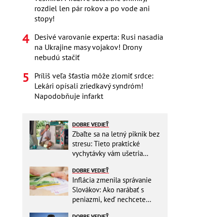
rozdiel len pár rokov a po vode ani
stopy!
Desivé varovanie experta: Rusi nasadia
na Ukrajine masy vojakov! Drony
nebudú stačiť
Príliš veľa šťastia môže zlomiť srdce:
Lekári opísali zriedkavý syndróm!
Napodobňuje infarkt
DOBRE VEDIEŤ
Zbaľte sa na letný piknik bez
stresu: Tieto praktické
vychytávky vám ušetria
miesto v batohu!
DOBRE VEDIEŤ
Inflácia zmenila správanie
Slovákov: Ako narábať s
peniazmi, keď nechcete
zbytočne riskovať?
DOBRE VEDIEŤ