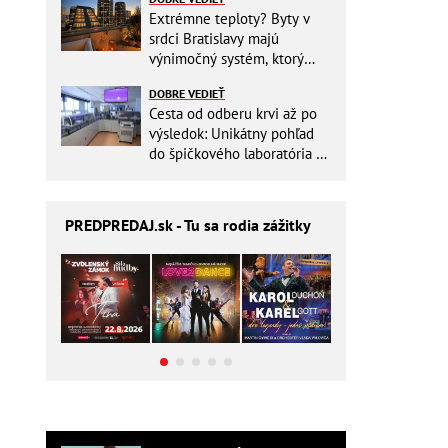
Extrémne teploty? Byty v
srdci Bratislavy majú
výnimočný systém, ktorý
ešte aj šetrí náklady
DOBRE VEDIEŤ
Cesta od odberu krvi až po
výsledok: Unikátny pohľad
do špičkového laboratória na
Slovensku
PREDPREDAJ
.sk - Tu sa rodia zážitky