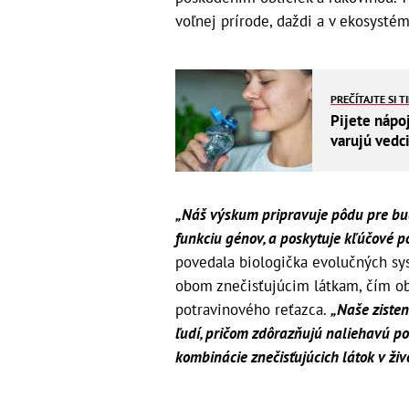
voľnej prírode, daždi a v ekosysté
PREČÍTAJTE SI T
Pijete nápo
varujú vedc
„Náš výskum pripravuje pôdu pre bud
funkciu génov, a poskytuje kľúčové p
povedala biologička evolučných sy
obom znečisťujúcim látkam, čím ob
potravinového reťazca.
„Naše zisten
ľudí, pričom zdôrazňujú naliehavú p
kombinácie znečisťujúcich látok v živ