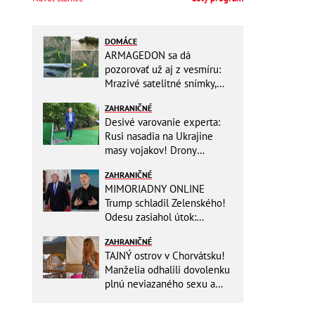
DOMÁCE
ARMAGEDON sa dá
pozorovať už aj z vesmíru:
Mrazivé satelitné snímky,
rozdiel len pár rokov a po
ZAHRANIČNÉ
vode ani stopy!
Desivé varovanie experta:
Rusi nasadia na Ukrajine
masy vojakov! Drony
nebudú stačiť
ZAHRANIČNÉ
MIMORIADNY ONLINE
Trump schladil Zelenského!
Odesu zasiahol útok:
Odvolaný Fedorov túži po
ZAHRANIČNÉ
návrate
TAJNÝ ostrov v Chorvátsku!
Manželia odhalili dovolenku
plnú neviazaného sexu a
pikatné detaily