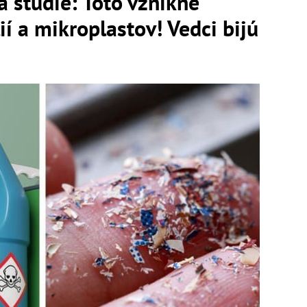
a štúdie: Toto vznikne
í a mikroplastov! Vedci bijú