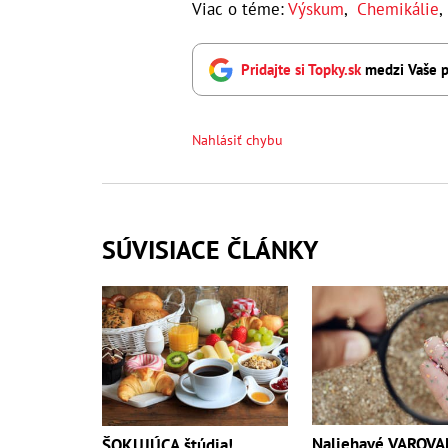
Viac o téme:
Výskum
,
Chemikálie
Pridajte si Topky.sk
medzi Vaše p
Nahlásiť chybu
SÚVISIACE ČLÁNKY
Naliehavé VAROVA
ŠOKUJÚCA štúdia!