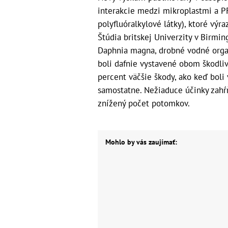
interakcie medzi mikroplastmi a P
polyfluóralkylové látky), ktoré výra
Štúdia britskej Univerzity v Birm
Daphnia magna, drobné vodné orga
boli dafnie vystavené obom škodli
percent väčšie škody, ako keď boli
samostatne. Nežiaduce účinky zahŕň
znížený počet potomkov.
Mohlo by vás zaujímať: