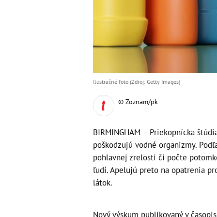
Ilustračné foto (Zdroj: Getty Images)
© Zoznam/pk
BIRMINGHAM – Priekopnícka štúdia 
poškodzujú vodné organizmy. Podľa 
pohlavnej zrelosti či počte potomk
ľudí. Apelujú preto na opatrenia 
látok.
Nový výskum publikovaný v časopi