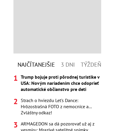
NAJČÍTANEJŠIE
3 DNI
TÝŽDEŇ
Trump bojuje proti pôrodnej turistike v
USA: Novým nariadením chce odoprieť
automatické občianstvo pre deti
Strach o hviezdu Let's Dance:
Hrôzostrašná FOTO z nemocnice a...
Zvláštny odkaz!
ARMAGEDON sa dá pozorovať už aj z
vesmíru: Mrazivé satelitné snímky,