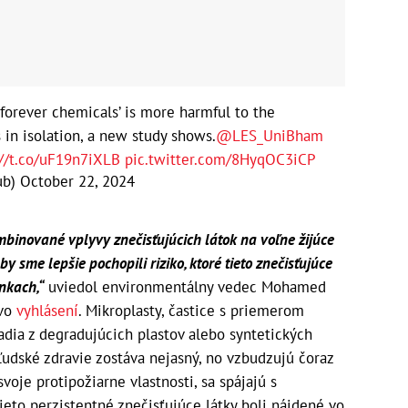
forever chemicals’ is more harmful to the
in isolation, a new study shows.
@LES_UniBham
://t.co/uF19n7iXLB
pic.twitter.com/8HyqOC3iCP
ub)
October 22, 2024
binované vplyvy znečisťujúcich látok na voľne žijúce
by sme lepšie pochopili riziko, ktoré tieto znečisťujúce
nkach,“
uviedol environmentálny vedec Mohamed
 vo
vyhlásení
. Mikroplasty, častice s priemerom
dia z degradujúcich plastov alebo syntetických
 ľudské zdravie zostáva nejasný, no vzbudzujú čoraz
voje protipožiarne vlastnosti, sa spájajú s
ieto perzistentné znečisťujúce látky boli nájdené vo