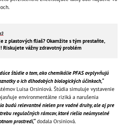
moch.
IEŽ
je z plastových fliaš? Okamžite s tým prestaňte,
i! Riskujete vážny zdravotný problém
úce štúdie o tom, ako chemikálie PFAS ovplyvňujú
oznatky o ich dlhodobých biologických účinkoch,“
stémov Luisa Orsiniová. Štúdia simuluje vystavenie
jasňuje environmentálne riziká a narušenia
ia budú relevantné nielen pre vodné druhy, ale aj pre
otrebu regulačných rámcov, ktoré riešia neúmyselné
otnom prostredí,“
dodala Orsiniová.