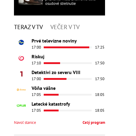
osudové stretnutie
TERAZ V TV
VEČER V TV
Prvé televízne noviny
17:00
17:25
Riskuj
17:10
17:50
Detektívi zo severu VIII
17:00
17:50
Vôňa vášne
17:05
18:05
Letecké katastrofy
17:05
18:05
Navoľ stanice
Celý program