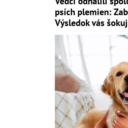
Vedci odhalili spol
psích plemien: Zab
Výsledok vás šoku