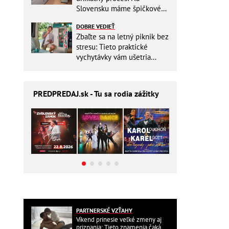
Slovensku máme špičkové
pracovisko
DOBRE VEDIEŤ
Zbaľte sa na letný piknik bez
stresu: Tieto praktické
vychytávky vám ušetria
miesto v batohu!
PREDPREDAJ
.sk - Tu sa rodia zážitky
PARTNERSKÉ VZŤAHY
Víkend prinesie veľké zmeny aj
priznania: Tieto znamenia čaká