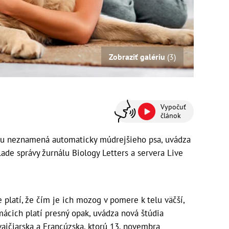
Zobraziť galériu
(3)
Vypočuť
článok
elu neznamená automaticky múdrejšieho psa, uvádza
ade správy žurnálu Biology Letters a servera Live
e platí, že čím je ich mozog v pomere k telu väčší,
mácich platí presný opak, uvádza nová štúdia
jčiarska a Francúzska, ktorú 13. novembra