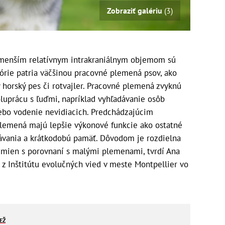
Zobraziť galériu
(3)
s menším relatívnym intrakraniálnym objemom sú
górie patria väčšinou pracovné plemená psov, ako
ý horský pes či rotvajler. Pracovné plemená zvyknú
luprácu s ľuďmi, napríklad vyhľadávanie osôb
lebo vodenie nevidiacich. Predchádzajúcim
plemená majú lepšie výkonové funkcie ako ostatné
ávania a krátkodobú pamäť. Dôvodom je rozdielna
emien s porovnaní s malými plemenami, tvrdí Ana
e z Inštitútu evolučných vied v meste Montpellier vo
IEŽ