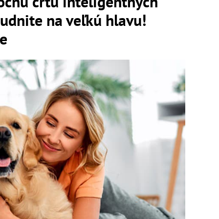
očnú črtu inteligentných
udnite na veľkú hlavu!
je