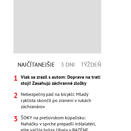
NAJČÍTANEJŠIE
3 DNI
TÝŽDEŇ
Vlak sa zrazil s autom: Doprava na trati
stojí! Zasahujú záchranné zložky
Nebezpečný pád na bicykli: Mladý
cyklista skončil po zranení v rukách
záchranárov
ŠOKY na prešovskom kúpalisku:
Naháčku v sprche prepadli inštalatéri,
ešte väčšia hrôza číhala v BAZÉNE