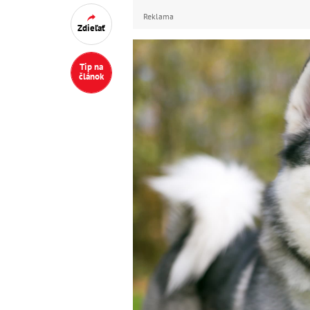
Reklama
Zdieľať
Tip na
článok