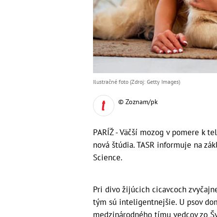
Ilustračné foto (Zdroj: Getty Images)
© Zoznam/pk
PARÍŽ - Väčší mozog v pomere k t
nová štúdia. TASR informuje na zákl
Science.
Pri divo žijúcich cicavcoch zvyčajn
tým sú inteligentnejšie. U psov do
medzinárodného tímu vedcov zo Šva