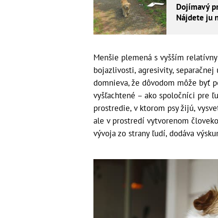
Dojímavý pr
Nájdete ju n
Menšie plemená s vyšším relatívn
bojazlivosti, agresivity, separačne
domnieva, že dôvodom môže byť pôv
vyšľachtené – ako spoločníci pre 
prostredie, v ktorom psy žijú, vysve
ale v prostredí vytvorenom člove
vývoja zo strany ľudí, dodáva výsk