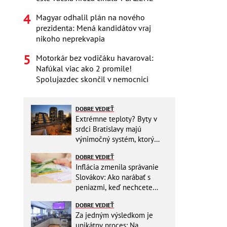
Magyar odhalil plán na nového
prezidenta: Mená kandidátov vraj
nikoho neprekvapia
Motorkár bez vodičáku havaroval:
Nafúkal viac ako 2 promile!
Spolujazdec skončil v nemocnici
DOBRE VEDIEŤ
Extrémne teploty? Byty v
srdci Bratislavy majú
výnimočný systém, ktorý
ešte aj šetrí náklady
DOBRE VEDIEŤ
Inflácia zmenila správanie
Slovákov: Ako narábať s
peniazmi, keď nechcete
zbytočne riskovať?
DOBRE VEDIEŤ
Za jedným výsledkom je
unikátny proces: Na