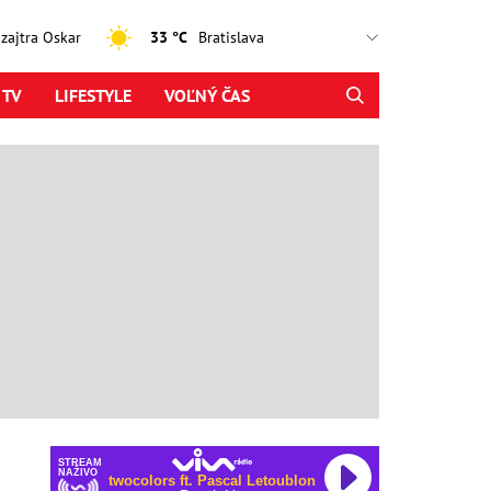
, zajtra Oskar
33 °C
 TV
LIFESTYLE
VOĽNÝ ČAS
STREAM
NAŽIVO
twocolors ft. Pascal Letoublon