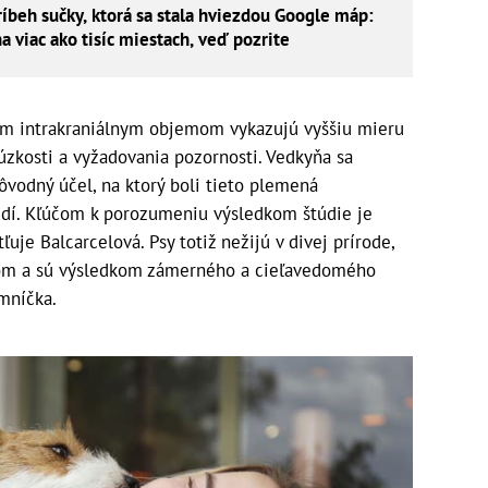
íbeh sučky, ktorá sa stala hviezdou Google máp:
a viac ako tisíc miestach, veď pozrite
ym intrakraniálnym objemom vykazujú vyššiu mieru
j úzkosti a vyžadovania pozornosti. Vedkyňa sa
odný účel, na ktorý boli tieto plemená
ľudí. Kľúčom k porozumeniu výsledkom štúdie je
tľuje Balcarcelová. Psy totiž nežijú v divej prírode,
kom a sú výsledkom zámerného a cieľavedomého
umníčka.