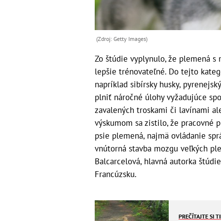
(Zdroj: Getty Images)
Zo štúdie vyplynulo, že plemená 
lepšie trénovateľné. Do tejto kate
napríklad sibírsky husky, pyrenejsk
plniť náročné úlohy vyžadujúce spo
zavalených troskami či lavínami a
výskumom sa zistilo, že pracovné 
psie plemená, najmä ovládanie spr
vnútorná stavba mozgu veľkých pl
Balcarcelová, hlavná autorka štúdi
Francúzsku.
PREČÍTAJTE SI T