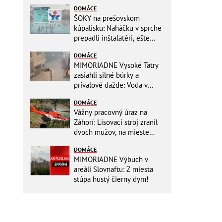
DOMÁCE
ŠOKY na prešovskom
kúpalisku: Naháčku v sprche
prepadli inštalatéri, ešte
väčšia hrôza číhala v
DOMÁCE
BAZÉNE
MIMORIADNE Vysoké Tatry
zasiahli silné búrky a
prívalové dažde: Voda v
mestách sa valí ulicami!
DOMÁCE
Vážny pracovný úraz na
Záhorí: Lisovací stroj zranil
dvoch mužov, na mieste
zasahoval vrtuľník: Na
DOMÁCE
pomoc musel priletieť
MIMORIADNE Výbuch v
vrtuľník
areáli Slovnaftu: Z miesta
stúpa hustý čierny dym!