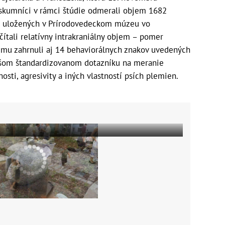
Výskumníci v rámci štúdie odmerali objem 1682
n uložených v Prírodovedeckom múzeu vo
ítali relatívny intrakraniálny objem – pomer
kumu zahrnuli aj 14 behaviorálnych znakov uvedených
jšom štandardizovanom dotazníku na meranie
osti, agresivity a iných vlastností psích plemien.