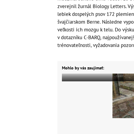
zverejnil žurnál Biology Letters. 
lebiek dospelých psov 172 plemie
švajčiarskom Berne. Následne vypoč
veľkosti ich mozgu k telu. Do výs
v dotazníku C-BARQ, najpoužívane
trénovateľnosti, vyžadovania pozorn
Mohlo by vás zaujímať: