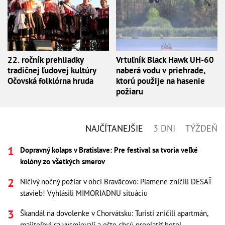
22. ročník prehliadky
Vrtuľník Black Hawk UH-60
tradičnej ľudovej kultúry
naberá vodu v priehrade,
Očovská folklórna hruda
ktorú použije na hasenie
požiaru
NAJČÍTANEJŠIE
3 DNI
TÝŽDEŇ
Dopravný kolaps v Bratislave: Pre festival sa tvoria veľké
kolóny zo všetkých smerov
Ničivý nočný požiar v obci Braväcovo: Plamene zničili DESAŤ
stavieb! Vyhlásili MIMORIADNU situáciu
Škandál na dovolenke v Chorvátsku: Turisti zničili apartmán,
majiteľovi sa vysmievali a ešte chcú preplatiť hotel