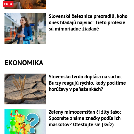
FOTO
Slovenské železnice prezradili, koho
dnes hľadajú najviac: Tieto profesie
sú mimoriadne žiadané
EKONOMIKA
Slovensko tvrdo dopláca na sucho:
Burzy reagujú rýchlo, kedy pocítime
horúčavy v peňaženkách?
Zelený mimozemšťan či žltý šašo:
Spoznáte známe značky podľa ich
maskotov? Otestujte sa! (kvíz)