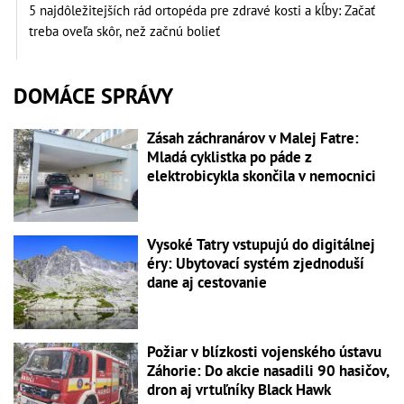
5 najdôležitejších rád ortopéda pre zdravé kosti a kĺby: Začať
treba oveľa skôr, než začnú bolieť
DOMÁCE SPRÁVY
Zásah záchranárov v Malej Fatre:
Mladá cyklistka po páde z
elektrobicykla skončila v nemocnici
Vysoké Tatry vstupujú do digitálnej
éry: Ubytovací systém zjednoduší
dane aj cestovanie
Požiar v blízkosti vojenského ústavu
Záhorie: Do akcie nasadili 90 hasičov,
dron aj vrtuľníky Black Hawk