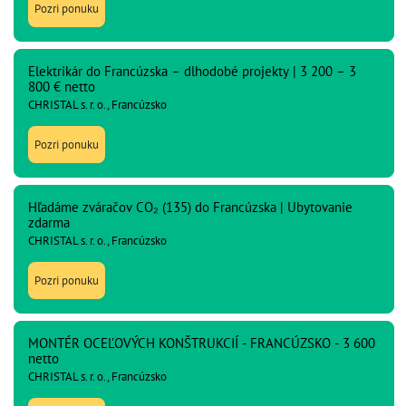
Pozri ponuku
Elektrikár do Francúzska – dlhodobé projekty | 3 200 – 3
800 € netto
CHRISTAL s. r. o., Francúzsko
Pozri ponuku
Hľadáme zváračov CO₂ (135) do Francúzska | Ubytovanie
zdarma
CHRISTAL s. r. o., Francúzsko
Pozri ponuku
MONTÉR OCEĽOVÝCH KONŠTRUKCIÍ - FRANCÚZSKO - 3 600
netto
CHRISTAL s. r. o., Francúzsko