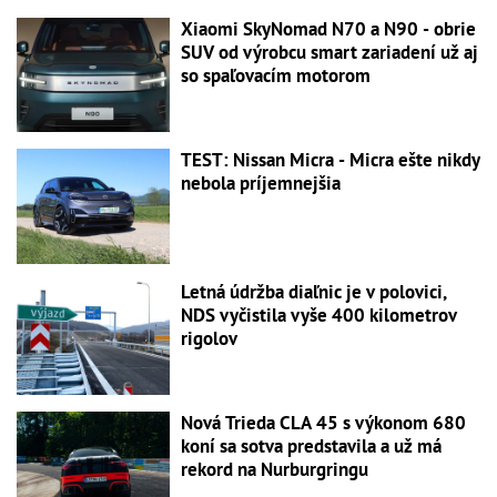
Xiaomi SkyNomad N70 a N90 - obrie
SUV od výrobcu smart zariadení už aj
so spaľovacím motorom
TEST: Nissan Micra - Micra ešte nikdy
nebola príjemnejšia
Letná údržba diaľnic je v polovici,
NDS vyčistila vyše 400 kilometrov
rigolov
Nová Trieda CLA 45 s výkonom 680
koní sa sotva predstavila a už má
rekord na Nurburgringu