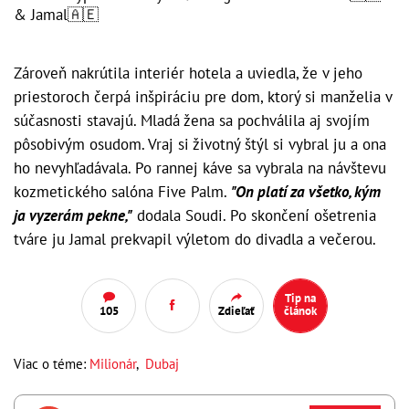
& Jamal🇦🇪
Zároveň nakrútila interiér hotela a uviedla, že v jeho
priestoroch čerpá inšpiráciu pre dom, ktorý si manželia v
súčasnosti stavajú. Mladá žena sa pochválila aj svojím
pôsobivým osudom. Vraj si životný štýl si vybral ju a ona
ho nevyhľadávala. Po rannej káve sa vybrala na návštevu
kozmetického salóna Five Palm.
"On platí za všetko, kým
ja vyzerám pekne,"
dodala Soudi. Po skončení ošetrenia
tváre ju Jamal prekvapil výletom do divadla a večerou.
Tip na
105
Zdieľať
článok
Viac o téme:
Milionár
,
Dubaj