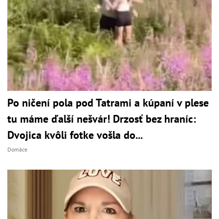
Po ničení pola pod Tatrami a kúpaní v plese
tu máme ďalší nešvár! Drzosť bez hraníc:
Dvojica kvôli fotke vošla do...
Domáce