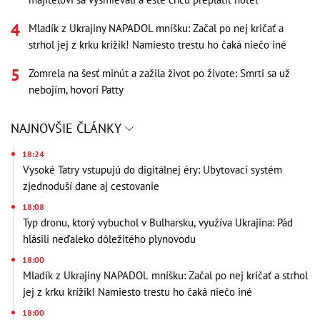
Mladík z Ukrajiny NAPADOL mníšku: Začal po nej kričať a
strhol jej z krku krížik! Namiesto trestu ho čaká niečo iné
Zomrela na šesť minút a zažila život po živote: Smrti sa už
nebojím, hovorí Patty
NAJNOVŠIE ČLÁNKY
18:24
Vysoké Tatry vstupujú do digitálnej éry: Ubytovací systém
zjednoduší dane aj cestovanie
18:08
Typ dronu, ktorý vybuchol v Bulharsku, využíva Ukrajina: Pád
hlásili neďaleko dôležitého plynovodu
18:00
Mladík z Ukrajiny NAPADOL mníšku: Začal po nej kričať a strhol
jej z krku krížik! Namiesto trestu ho čaká niečo iné
18:00