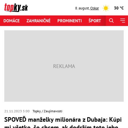
30 °C
8. august
,
Oskar
DOMÁCE
ZAHRANIČNÉ
PROMINENTI
ŠPORT
ZAUJÍMAV
21.11.2023 5:00
Topky
Zaujímavosti
SPOVEĎ manželky milionára z Dubaja: Kúpi
mi všetko, čo chcem, ak dodržím toto jeho