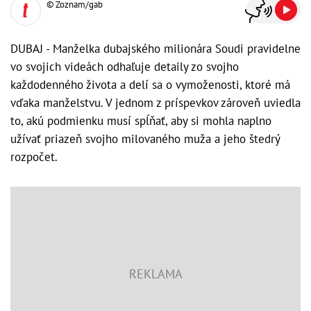
© Zoznam/gab
DUBAJ - Manželka dubajského milionára Soudi pravidelne
vo svojich videách odhaľuje detaily zo svojho
každodenného života a delí sa o vymoženosti, ktoré má
vďaka manželstvu. V jednom z príspevkov zároveň uviedla
to, akú podmienku musí spĺňať, aby si mohla naplno
užívať priazeň svojho milovaného muža a jeho štedrý
rozpočet.