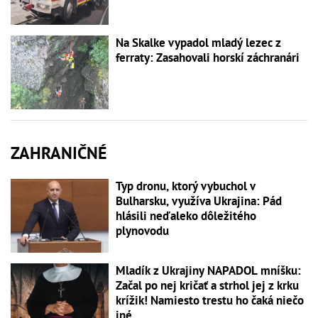
Na Skalke vypadol mladý lezec z
ferraty: Zasahovali horskí záchranári
ZAHRANIČNÉ
Typ dronu, ktorý vybuchol v
Bulharsku, využíva Ukrajina: Pád
hlásili neďaleko dôležitého
plynovodu
Mladík z Ukrajiny NAPADOL mníšku:
Začal po nej kričať a strhol jej z krku
krížik! Namiesto trestu ho čaká niečo
iné