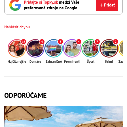
Pridajte si Topky.sk
medzi Vaše
Pridať
preferované zdroje na Google
Nahlásiť chybu
16
4
3
4
7
2
Najčítanejšie
Domáce
Zahraničné
Prominenti
Šport
Krimi
Zaují
ODPORÚČAME