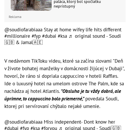
paláca, ktorý bol spočiatku
neprístupný
Reklama
@soudiofarabiaaa
Stay at home wifey life hits different
#millionaire
#fyp
#dubai
#ksa
♬ original sound - Soudi
🇬🇧 & Jamal🇦🇪
V nedávnom TikToku videu, ktoré sa začína slovami "Deň
v živote bohatej manželky v domácnosti žijúcej v Dubaji",
hovorí, že ráno si dopriala cappuccino v hoteli Raffles.
Ide o luxusný hotel na umelom ostrove The Palm, kde sa
nachádza aj hotel Atlantis.
"Obsluha je tu vždy dobrá, ale
úprimne, to cappuccino bolo priemerné,"
povedala Soudi,
ktorej pri servírovaní chýbalo nejaké umenie.
@soudiofarabiaaa
Miss independent- Dont know her
#dubai
#fyp
#ksa
#foryou
♬ original sound - Soudi🇬🇧