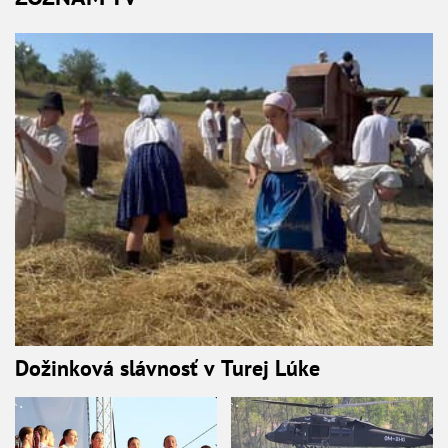
Dožinková slávnosť v Turej Lúke