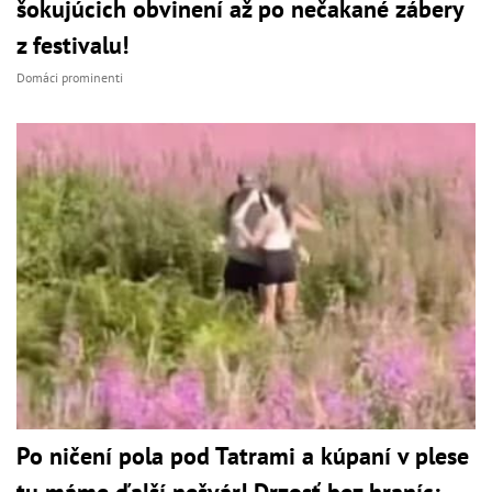
šokujúcich obvinení až po nečakané zábery
z festivalu!
Domáci prominenti
Po ničení pola pod Tatrami a kúpaní v plese
tu máme ďalší nešvár! Drzosť bez hraníc: