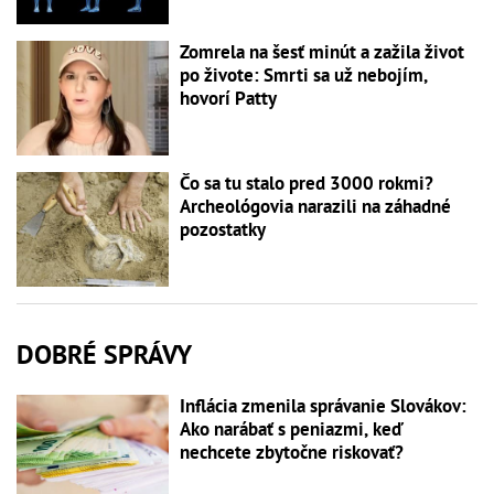
Zomrela na šesť minút a zažila život
po živote: Smrti sa už nebojím,
hovorí Patty
Čo sa tu stalo pred 3000 rokmi?
Archeológovia narazili na záhadné
pozostatky
DOBRÉ SPRÁVY
Inflácia zmenila správanie Slovákov:
Ako narábať s peniazmi, keď
nechcete zbytočne riskovať?