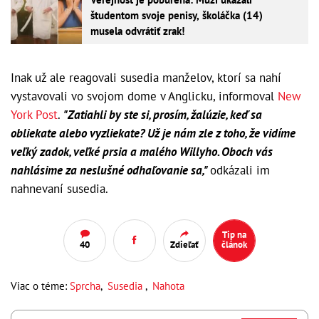
študentom svoje penisy, školáčka (14)
musela odvrátiť zrak!
Inak už ale reagovali susedia manželov, ktorí sa nahí
vystavovali vo svojom dome v Anglicku, informoval
New
York Post
.
"Zatiahli by ste si, prosím, žalúzie, keď sa
obliekate alebo vyzliekate?
Už je nám zle z toho, že vidíme
veľký zadok, veľké prsia a malého Willyho. Oboch vás
nahlásime za neslušné odhaľovanie sa,"
odkázali im
nahnevaní susedia.
Tip na
40
Zdieľať
článok
Viac o téme:
Sprcha
,
Susedia
,
Nahota