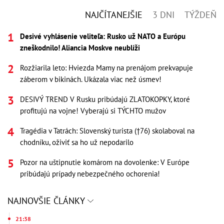
NAJČÍTANEJŠIE
3 DNI
TÝŽDEŇ
Desivé vyhlásenie veliteľa: Rusko už NATO a Európu
zneškodnilo! Aliancia Moskve neublíži
Rozžiarila leto: Hviezda Mamy na prenájom prekvapuje
záberom v bikinách. Ukázala viac než úsmev!
DESIVÝ TREND V Rusku pribúdajú ZLATOKOPKY, ktoré
profitujú na vojne! Vyberajú si TÝCHTO mužov
Tragédia v Tatrách: Slovenský turista (†76) skolaboval na
chodníku, oživiť sa ho už nepodarilo
Pozor na uštipnutie komárom na dovolenke: V Európe
pribúdajú prípady nebezpečného ochorenia!
NAJNOVŠIE ČLÁNKY
21:38