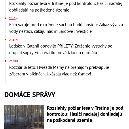
Rozsiahly požiar lesa v Trstíne je pod kontrolou: Hasiči naďalej
dohliadajú na poškodené územie
21:24
Fico varuje pred extrémne suchou budúcnosťou: Zákaz vývozu
vody nestačí, čakajú nás miliardové investície
21:14
Letisko v Catanii obnovilo PRÍLETY: Zníženie výstrahy po
erupcii sopky Etna vrátilo prevádzku do normálu
21:00
Rozžiarila leto: Hviezda Mamy na prenájom prekvapuje
záberom v bikinách. Ukázala viac než úsmev!
DOMÁCE SPRÁVY
Rozsiahly požiar lesa v Trstíne je pod
kontrolou: Hasiči naďalej dohliadajú
na poškodené územie