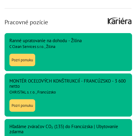
Pracovné pozície
Ranné upratovanie na dohodu - Žilina
C Clean Services s.r.o., Žilina
Pozri ponuku
MONTÉR OCEĽOVÝCH KONŠTRUKCIÍ - FRANCÚZSKO - 3 600
netto
CHRISTAL s. r. o., Francúzsko
Pozri ponuku
Hľadáme zváračov CO₂ (135) do Francúzska | Ubytovanie
zdarma