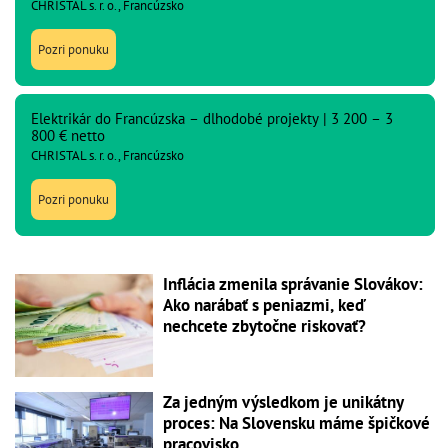
CHRISTAL s. r. o., Francúzsko
Pozri ponuku
Elektrikár do Francúzska – dlhodobé projekty | 3 200 – 3
800 € netto
CHRISTAL s. r. o., Francúzsko
Pozri ponuku
Inflácia zmenila správanie Slovákov:
Ako narábať s peniazmi, keď
nechcete zbytočne riskovať?
Za jedným výsledkom je unikátny
proces: Na Slovensku máme špičkové
pracovisko