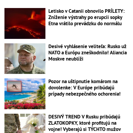
Letisko v Catanii obnovilo PRÍLETY:
Zníženie výstrahy po erupcii sopky
Etna vrátilo prevádzku do normálu
Desivé vyhlásenie veliteľa: Rusko už
NATO a Európu zneškodnilo! Aliancia
Moskve neublíži
Pozor na uštipnutie komárom na
dovolenke: V Európe pribúdajú
prípady nebezpečného ochorenia!
DESIVÝ TREND V Rusku pribúdajú
ZLATOKOPKY, ktoré profitujú na
vojne! Vyberajú si TÝCHTO mužov