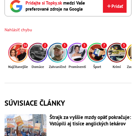
Pridajte si Topky.sk
medzi Vaše
Pridať
preferované zdroje na Google
Nahlásiť chybu
16
2
5
5
7
3
Najčítanejšie
Domáce
Zahraničné
Prominenti
Šport
Krimi
Zaují
SÚVISIACE ČLÁNKY
Štrajk za vyššie mzdy opäť pokračuje:
Vstúpili aj tisíce anglických lekárov