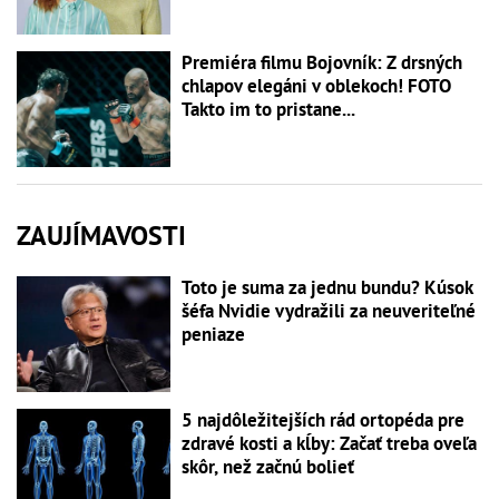
Premiéra filmu Bojovník: Z drsných
chlapov elegáni v oblekoch! FOTO
Takto im to pristane...
ZAUJÍMAVOSTI
Toto je suma za jednu bundu? Kúsok
šéfa Nvidie vydražili za neuveriteľné
peniaze
5 najdôležitejších rád ortopéda pre
zdravé kosti a kĺby: Začať treba oveľa
skôr, než začnú bolieť