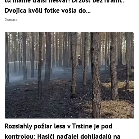
Dvojica kvôli fotke vošla do...
Domáce
Rozsiahly požiar lesa v Trstíne je pod
kontrolou: Hasiči naďalej dohliadajú na