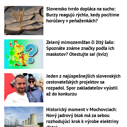
Slovensko tvrdo dopláca na sucho:
Burzy reagujú rýchlo, kedy pocítime
horúčavy v peňaženkách?
Zelený mimozemšťan či žltý šašo:
Spoznáte známe značky podľa ich
maskotov? Otestujte sa! (kvíz)
Jeden z najúspešnejších slovenských
cestovateľských projektov sa
rozpadol. Spor zakladateľov vyústil
až do konkurzu
Historický moment v Mochovciach:
Nový jadrový blok má za sebou
rozhodujúci krok k výrobe elektriny