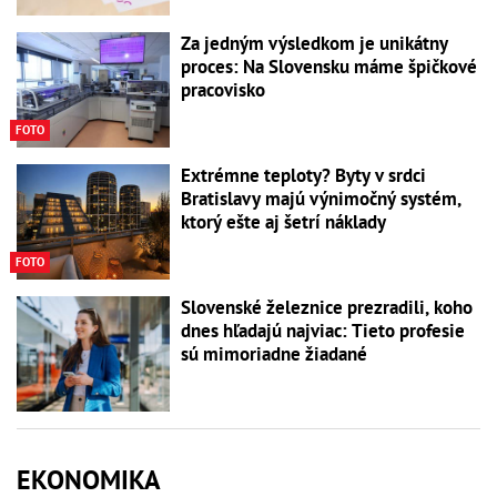
Za jedným výsledkom je unikátny
proces: Na Slovensku máme špičkové
pracovisko
FOTO
Extrémne teploty? Byty v srdci
Bratislavy majú výnimočný systém,
ktorý ešte aj šetrí náklady
FOTO
Slovenské železnice prezradili, koho
dnes hľadajú najviac: Tieto profesie
sú mimoriadne žiadané
EKONOMIKA