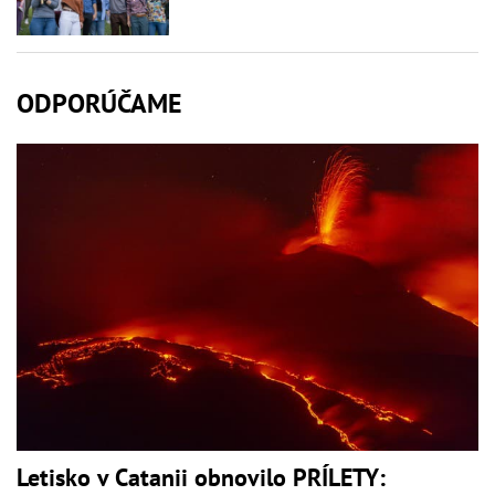
ODPORÚČAME
Letisko v Catanii obnovilo PRÍLETY: