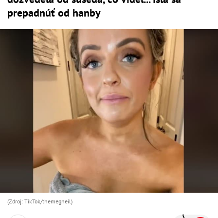
prepadnúť od hanby
(Zdroj: TikTok/themegneil)