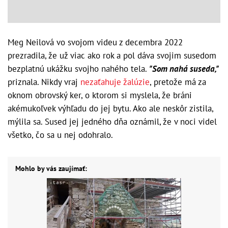
Meg Neilová vo svojom videu z decembra 2022
prezradila, že už viac ako rok a pol dáva svojim susedom
bezplatnú ukážku svojho nahého tela.
"Som nahá suseda,"
priznala. Nikdy vraj
nezaťahuje žalúzie
, pretože má za
oknom obrovský ker, o ktorom si myslela, že bráni
akémukoľvek výhľadu do jej bytu. Ako ale neskôr zistila,
mýlila sa. Sused jej jedného dňa oznámil, že v noci videl
všetko, čo sa u nej odohralo.
Mohlo by vás zaujímať: