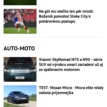
Na gól mu stačilo len pár minút:
Boženík pomohol Stoke City k
pohárovému postupu
AUTO-MOTO
Xiaomi SkyNomad N70 a N90 - obrie
SUV od výrobcu smart zariadení už aj
so spaľovacím motorom
TEST: Nissan Micra - Micra ešte nikdy
nebola príjemnejšia