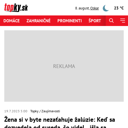
23 °C
8. august
,
Oskar
DOMÁCE
ZAHRANIČNÉ
PROMINENTI
ŠPORT
ZAUJÍMAV
19.7.2023 5:00
Topky
Zaujímavosti
Žena si v byte nezaťahuje žalúzie: Keď sa
dozvedela od suseda, čo videl... išla sa