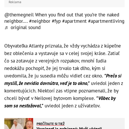
Reklama
@themegneil
When you find out that you’re the naked
neighbor….
#neighbor
#fyp
#apartment
#apartmentliving
♬ original sound
Obyvateľka Atlanty priznala, že vždy vychádza z kúpeľne
bez oblečenia a vystavuje sa v celej svojej kráse. Zatiaľ
čo sa zotavuje z verejných rozpakov, mnohí ľudia
nedokážu pochopiť, že jej trvalo tak dlho, kým si
uvedomila, že ju susedia môžu vidieť cez okno.
"Prečo si
myslíš, že nevidia dovnútra, veď je to okno,"
uviedol jeden z
komentujúcich. Niektorí zas vtipne poznamenali, že by
chceli bývať v Neilovej bytovom komplexe.
"Vôbec by
som sa nesťažoval,"
uviedol jeden z užívateľov.
PREČÍTAJTE SI TIEŽ
Verejnosť je pobúrená: Muži ukázali