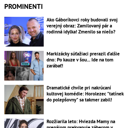
PROMINENTI
Ako Gáboríkovci roky budovali svoj
verejný obraz: Zamilovaný pár a
rodinná idylka! Zmenilo sa niečo?
Markizácky súťažiaci prerazil ďalšie
dno: Po kauze v šou... Ide na tom
zarábať!
Dramatické chvíle pri nakrúcaní
kultovej komédie: Horolezec "tatínek
do polepšovny" sa takmer zabil!
Rozžiarila leto: Hviezda Mamy na
prenájom prekvapuje záberom v