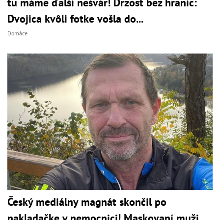
tu máme ďalší nešvár! Drzosť bez hraníc:
Dvojica kvôli fotke vošla do...
Domáce
Český mediálny magnát skončil po
nakladačke v nemocnici! Maskovaní muži