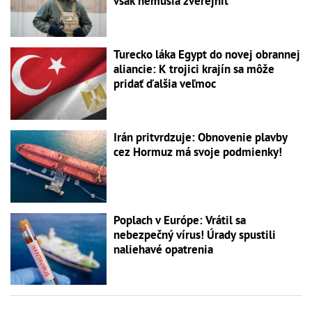
však nemusia zverejniť
Turecko láka Egypt do novej obrannej
aliancie: K trojici krajín sa môže
pridať ďalšia veľmoc
Irán pritvrdzuje: Obnovenie plavby
cez Hormuz má svoje podmienky!
Poplach v Európe: Vrátil sa
nebezpečný vírus! Úrady spustili
naliehavé opatrenia