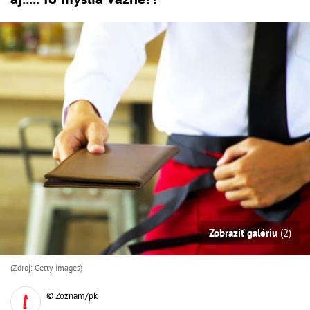
Zobraziť galériu
(2)
(Zdroj: Getty Images)
© Zoznam/pk