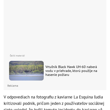
Vrtuľník Black Hawk UH-60 naberá
vodu v priehrade, ktorú použije na
hasenie požiaru
Reklama
V odpovediach na fotografiu z kaviarne La Esquina ľudia
kritizovali podnik, pričom jeden z používateľov sociálnej
siete uviedol, že kvôli tomuto incidentu do kaviarne už