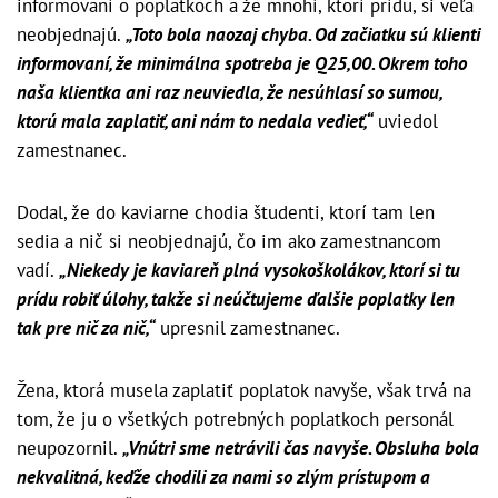
informovaní o poplatkoch a že mnohí, ktorí prídu, si veľa
neobjednajú.
„Toto bola naozaj chyba. Od začiatku sú klienti
informovaní, že minimálna spotreba je Q25,00. Okrem toho
naša klientka ani raz neuviedla, že nesúhlasí so sumou,
ktorú mala zaplatiť, ani nám to nedala vedieť,“
uviedol
zamestnanec.
Dodal, že do kaviarne chodia študenti, ktorí tam len
sedia a nič si neobjednajú, čo im ako zamestnancom
vadí.
„Niekedy je kaviareň plná vysokoškolákov, ktorí si tu
prídu robiť úlohy, takže si neúčtujeme ďalšie poplatky len
tak pre nič za nič,“
upresnil zamestnanec.
Žena, ktorá musela zaplatiť poplatok navyše, však trvá na
tom, že ju o všetkých potrebných poplatkoch personál
neupozornil.
„Vnútri sme netrávili čas navyše. Obsluha bola
nekvalitná, keďže chodili za nami so zlým prístupom a