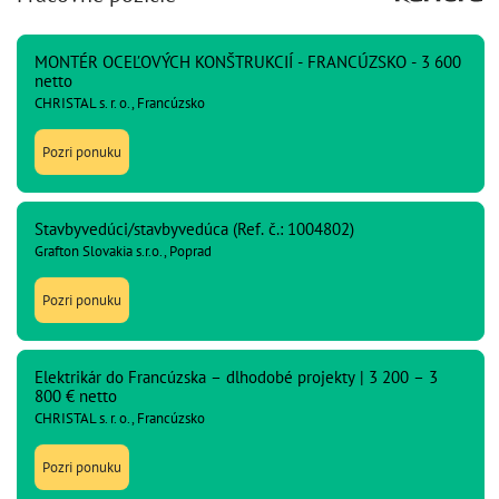
MONTÉR OCEĽOVÝCH KONŠTRUKCIÍ - FRANCÚZSKO - 3 600
netto
CHRISTAL s. r. o., Francúzsko
Pozri ponuku
Stavbyvedúci/stavbyvedúca (Ref. č.: 1004802)
Grafton Slovakia s.r.o., Poprad
Pozri ponuku
Elektrikár do Francúzska – dlhodobé projekty | 3 200 – 3
800 € netto
CHRISTAL s. r. o., Francúzsko
Pozri ponuku