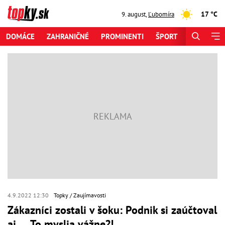
17 °C
9. august
,
Ľubomíra
DOMÁCE
ZAHRANIČNÉ
PROMINENTI
ŠPORT
ZAUJÍMAV
4.9.2022 12:30
Topky
Zaujímavosti
Zákazníci zostali v šoku: Podnik si zaúčtoval
aj..... To myslia vážne?!