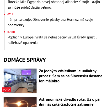
Turecko láka Egypt do novej obrannej aliancie: K trojici krajín
sa môže pridať ďalšia veľmoc
07:11
Irán pritvrdzuje: Obnovenie plavby cez Hormuz má svoje
podmienky!
07:00
Poplach v Európe: Vrátil sa nebezpečný vírus! Úrady spustili
naliehavé opatrenia
DOMÁCE SPRÁVY
Za jedným výsledkom je unikátny
proces: Sem sa na Slovensku dostane
len málokto
FOTO
Astronomické divadlo roka: Už o pár
dní nás čaká čiastočné zatmenie