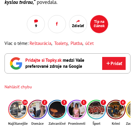
kyslou tvárou,“
povedala.
Tip na
9
Zdieľať
článok
Viac o téme:
Reštaurácia
,
Toalety
,
Platba
,
účet
Pridajte si Topky.sk
medzi Vaše
Pridať
preferované zdroje na Google
Nahlásiť chybu
16
2
3
1
7
6
Najčítanejšie
Domáce
Zahraničné
Prominenti
Šport
Krimi
Zaují