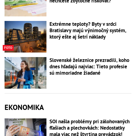
nechcete zbytočne riskovať?
Extrémne teploty? Byty v srdci
Bratislavy majú výnimočný systém,
ktorý ešte aj šetrí náklady
FOTO
Slovenské železnice prezradili, koho
dnes hľadajú najviac: Tieto profesie
sú mimoriadne žiadané
EKONOMIKA
SOI našla problémy pri zálohovaných
fľašiach a plechovkách: Nedostatky
mala viac než štvrtina prevádzok!