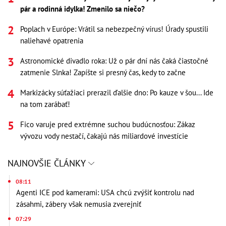
pár a rodinná idylka! Zmenilo sa niečo?
Poplach v Európe: Vrátil sa nebezpečný vírus! Úrady spustili
naliehavé opatrenia
Astronomické divadlo roka: Už o pár dní nás čaká čiastočné
zatmenie Slnka! Zapíšte si presný čas, kedy to začne
Markizácky súťažiaci prerazil ďalšie dno: Po kauze v šou... Ide
na tom zarábať!
Fico varuje pred extrémne suchou budúcnosťou: Zákaz
vývozu vody nestačí, čakajú nás miliardové investície
NAJNOVŠIE ČLÁNKY
08:11
Agenti ICE pod kamerami: USA chcú zvýšiť kontrolu nad
zásahmi, zábery však nemusia zverejniť
07:29