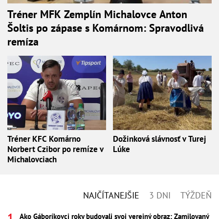
Tréner MFK Zemplín Michalovce Anton
Šoltis po zápase s Komárnom: Spravodlivá
remíza
Tréner KFC Komárno
Dožinková slávnosť v Turej
Norbert Czibor po remíze v
Lúke
Michalovciach
NAJČÍTANEJŠIE
3 DNI
TÝŽDEŇ
Ako Gáboríkovci roky budovali svoj verejný obraz: Zamilovaný