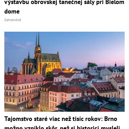
výstavbu obrovskej tanečnej sály pri Bielom
dome
Zahraničné
Tajomstvo staré viac než tisíc rokov: Brno
možno vzniklo skôr, než si historici mysleli