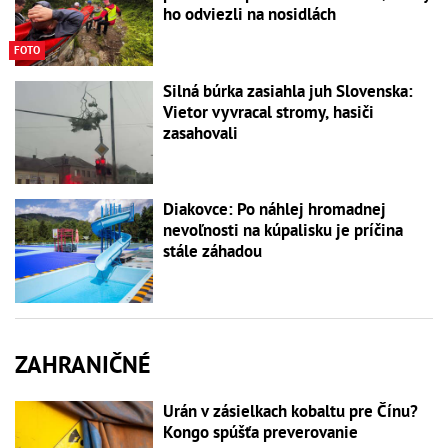
ho odviezli na nosidlách
FOTO
Silná búrka zasiahla juh Slovenska:
Vietor vyvracal stromy, hasiči
zasahovali
Diakovce: Po náhlej hromadnej
nevoľnosti na kúpalisku je príčina
stále záhadou
ZAHRANIČNÉ
Urán v zásielkach kobaltu pre Čínu?
Kongo spúšťa preverovanie