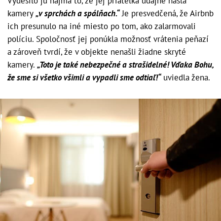
Vydesilo ju najmä to, že jej priateľka údajne našla
kamery
„v sprchách a spálňach.“
Je presvedčená, že Airbnb
ich presunulo na iné miesto po tom, ako zalarmovali
políciu. Spoločnosť jej ponúkla možnosť vrátenia peňazí
a zároveň tvrdí, že v objekte nenašli žiadne skryté
kamery.
„Toto je také nebezpečné a strašidelné! Vďaka Bohu,
že sme si všetko všimli a vypadli sme odtiaľ!“
uviedla žena.