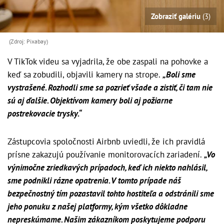
Zobraziť galériu
(3)
(Zdroj: Pixabay)
V TikTok videu sa vyjadrila, že obe zaspali na pohovke a
keď sa zobudili, objavili kamery na strope.
„Boli sme
vystrašené. Rozhodli sme sa pozrieť všade a zistiť, či tam nie
sú aj ďalšie. Objektívom kamery boli aj požiarne
postrekovacie trysky.“
Zástupcovia spoločnosti Airbnb uviedli, že ich pravidlá
prísne zakazujú používanie monitorovacích zariadení.
„Vo
výnimočne zriedkavých prípadoch, keď ich niekto nahlásil,
sme podnikli rázne opatrenia. V tomto prípade náš
bezpečnostný tím pozastavil tohto hostiteľa a odstránili sme
jeho ponuku z našej platformy, kým všetko dôkladne
nepreskúmame. Našim zákazníkom poskytujeme podporu