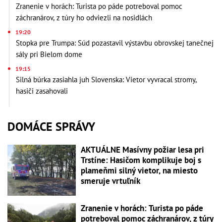
Zranenie v horách: Turista po páde potreboval pomoc
záchranárov, z túry ho odviezli na nosidlách
19:20
Stopka pre Trumpa: Súd pozastavil výstavbu obrovskej tanečnej
sály pri Bielom dome
19:15
Silná búrka zasiahla juh Slovenska: Vietor vyvracal stromy,
hasiči zasahovali
DOMÁCE SPRÁVY
AKTUÁLNE Masívny požiar lesa pri
Trstíne: Hasičom komplikuje boj s
plameňmi silný vietor, na miesto
smeruje vrtuľník
Zranenie v horách: Turista po páde
potreboval pomoc záchranárov, z túry