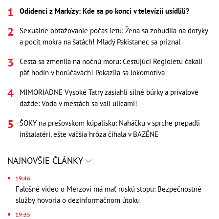
Odídenci z Markízy: Kde sa po konci v televízii usídlili?
Sexuálne obťažovanie počas letu: Žena sa zobudila na dotyky
a pocit mokra na šatách! Mladý Pakistanec sa priznal
Cesta sa zmenila na nočnú moru: Cestujúci RegioJetu čakali
päť hodín v horúčavách! Pokazila sa lokomotíva
MIMORIADNE Vysoké Tatry zasiahli silné búrky a prívalové
dažde: Voda v mestách sa valí ulicami!
ŠOKY na prešovskom kúpalisku: Naháčku v sprche prepadli
inštalatéri, ešte väčšia hrôza číhala v BAZÉNE
NAJNOVŠIE ČLÁNKY
19:46
Falošné video o Merzovi má mať ruskú stopu: Bezpečnostné
služby hovoria o dezinformačnom útoku
19:35