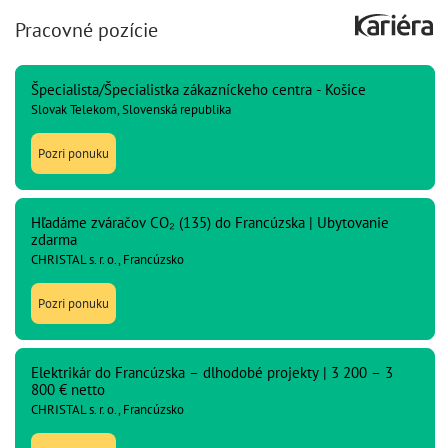
Pracovné pozície
Špecialista/Špecialistka zákazníckeho centra - Košice
Slovak Telekom, Slovenská republika
Pozri ponuku
Hľadáme zváračov CO₂ (135) do Francúzska | Ubytovanie
zdarma
CHRISTAL s. r. o., Francúzsko
Pozri ponuku
Elektrikár do Francúzska – dlhodobé projekty | 3 200 – 3
800 € netto
CHRISTAL s. r. o., Francúzsko