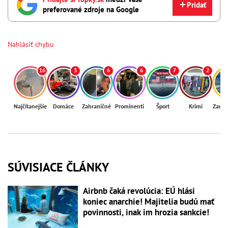
Pridať
preferované zdroje na Google
Nahlásiť chybu
16
3
6
6
7
2
Najčítanejšie
Domáce
Zahraničné
Prominenti
Šport
Krimi
Zaují
SÚVISIACE ČLÁNKY
Airbnb čaká revolúcia: EÚ hlási
koniec anarchie! Majitelia budú mať
povinnosti, inak im hrozia sankcie!