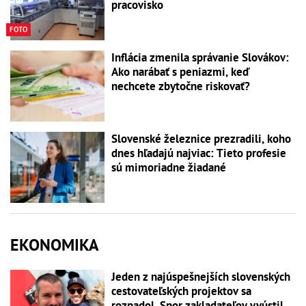
pracovisko
FOTO
Inflácia zmenila správanie Slovákov:
Ako narábať s peniazmi, keď
nechcete zbytočne riskovať?
Slovenské železnice prezradili, koho
dnes hľadajú najviac: Tieto profesie
sú mimoriadne žiadané
EKONOMIKA
Jeden z najúspešnejších slovenských
cestovateľských projektov sa
rozpadol. Spor zakladateľov vyústil