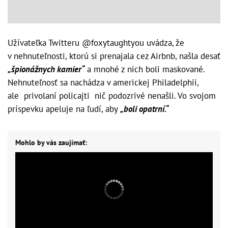
Užívateľka Twitteru @foxytaughtyou uvádza, že
v nehnuteľnosti, ktorú si prenajala cez Airbnb, našla desať
„špionážnych kamier“
a mnohé z nich boli maskované.
Nehnuteľnosť sa nachádza v americkej Philadelphii,
ale privolaní policajti nič podozrivé nenašli. Vo svojom
príspevku apeluje na ľudí, aby
„boli opatrní.“
Mohlo by vás zaujímať: