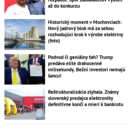
až do konkurzu
Historický moment v Mochovciach:
Nový jadrový blok má za sebou
rozhodujúci krok k výrobe elektriny
(foto)
Podvod či geniálny ťah? Trump
predáva elite drahocenné
milisekundy. Bežní investori nemajú
šancu!
Reštrukturalizácia zlyhala. Známy
slovenský predajca elektroniky
definitívne končí a mieri k bankrotu