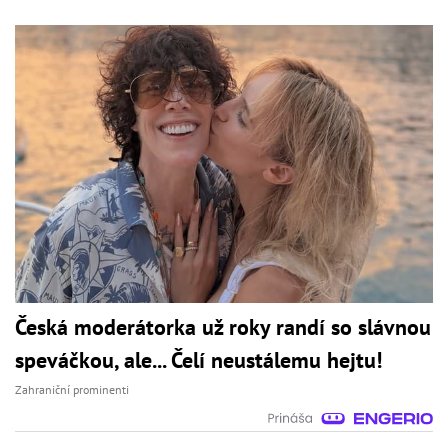
Česká moderátorka už roky randí so slávnou
speváčkou, ale... Čelí neustálemu hejtu!
Zahraniční prominenti