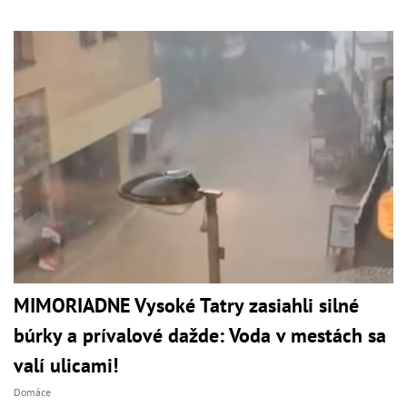
MIMORIADNE Vysoké Tatry zasiahli silné
búrky a prívalové dažde: Voda v mestách sa
valí ulicami!
Domáce