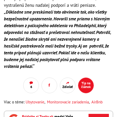
vystrašenú ženu naďalej podporí a vráti peniaze.
„Dôkladne sme preskúmali toto obvinenie tak, ako všetky
bezpečnostné upozornenia. Hovorili sme priamo s hlavným
detektívom z policajného oddelenia vo Philadelphii, ktorý
odpovedal na sťažnosť a prešetroval nehnuteľnosť. Potvrdil,
že nenašiel žiadne skryté ani nezverejnené kamery a
hasičské postrekovače mali bežné trysky. Aj on potvrdil, že
tento prípad plánujú uzavrieť. Pokiaľ ide o našu klientku,
budeme jej naďalej poskytovať plnú podporu vrátane
vrátenia peňazí.“
Tip na
6
Zdieľať
článok
Viac o téme:
Ubytovanie
,
Monitorovacie zariadenia
,
AirBnb
Pridajte si Topky.sk
medzi Vaše