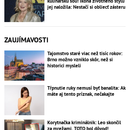
kulinársku šou! Ikona životného štýlu
jej naložila: Nestačí si obliecť zásteru
ZAUJÍMAVOSTI
Tajomstvo staré viac než tisíc rokov:
Brno možno vzniklo skôr, než si
historici mysleli
Tŕpnutie ruky nemusí byť banalita: Ak
máte aj tento príznak, nečakajte
Korytnačka kriminálnik: Leo skončil
za mrežami, TOTO bol dôvod!