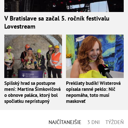
V Bratislave sa začal 5. ročník festivalu
Lovestream
Spišský hrad sa postupne
Prekliaty budík! Wisterová
mení: Martina Šimkovičová
opísala ranné peklo: Nič
o obnove paláca, ktorý bol
nepomáha, toto musí
spočiatku neprístupný
maskovať
NAJČÍTANEJŠIE
3 DNI
TÝŽDEŇ