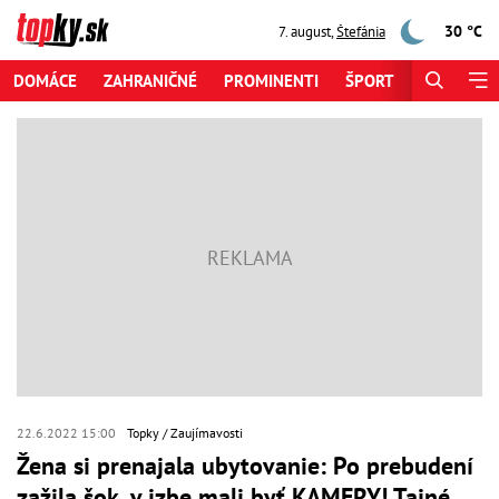
30 °C
7. august
,
Štefánia
DOMÁCE
ZAHRANIČNÉ
PROMINENTI
ŠPORT
ZAUJÍMAV
22.6.2022 15:00
Topky
Zaujímavosti
Žena si prenajala ubytovanie: Po prebudení
zažila šok, v izbe mali byť KAMERY! Tajné