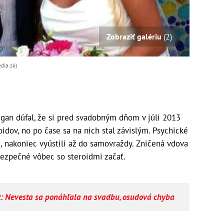
Zobraziť galériu
(2)
dia.sk)
gan dúfal, že si pred svadobným dňom v júli 2013
idov, no po čase sa na nich stal závislým. Psychické
i, nakoniec vyústili až do samovraždy. Zničená vdova
bezpečné vôbec so steroidmi začať.
ot: Nevesta sa ponáhľala na svadbu, osudová chyba