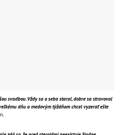
šou svadbou. Vždy sa o seba staral, dobre sa stravoval
u veľkému dňu a medovým týždňom chcel vyzerať ešte
n.
 ale zdá sa, že pred steroidmi neexistuje žiadne