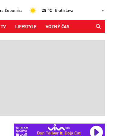
jtra Ľubomíra
28 °C
 TV
LIFESTYLE
VOĽNÝ ČAS
STREAM
NAŽIVO
Don Toliver ft. Doja Cat