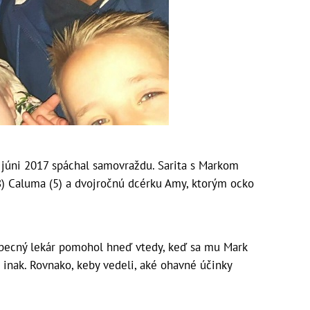
 júni 2017 spáchal samovraždu. Sarita s Markom
 (8) Caluma (5) a dvojročnú dcérku Amy, ktorým ocko
eobecný lekár pomohol hneď vtedy, keď sa mu Mark
 inak. Rovnako, keby vedeli, aké ohavné účinky