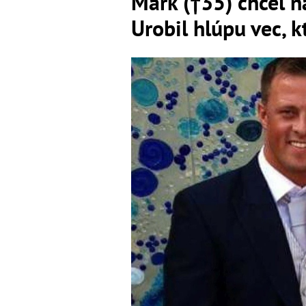
Mark (†35) chcel n
Urobil hlúpu vec, 