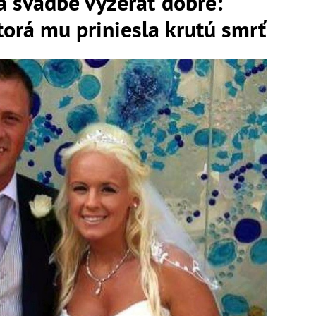
a svadbe vyzerať dobre:
ktorá mu priniesla krutú smrť