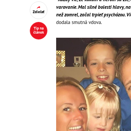
varovanie. Mal silné bolesti hlavy, na
Zdieľať
než zomrel, začal trpieť psychózou. Vi
dodala smutná vdova.
Tip na
článok