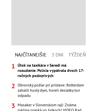
NAJČÍTANEJŠIE
3 DNI
TÝŽDEŇ
Útok na taxikára v Seredi má
rozuzlenie: Polícia vypátrala dvoch 17-
ročných podozrivých
Obrovský požiar pri prístave: Rotterdam
zahalil hustý dym, horeli desiatky ton
odpadu
Masaker v Slovenskom raji: Známa
roklina praská vo švíkoch! VIDEO Rad