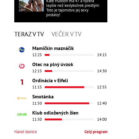
Kate Hudson má 47 a vyzerá
lepšie než kedykoľvek predtým:
Toto je tajomstvo jej sexy
postavy!
TERAZ V TV
VEČER V TV
Mamičkin maznáčik
12:25
14:15
Otec na plný úvzok
12:15
14:30
Ordinácia v Eifeli
11:15
12:55
Smotánka
11:50
12:40
Klub odložených žien
11:50
14:00
Navoľ stanice
Celý program