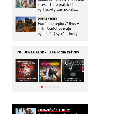
stresu: Tieto praktické
vychytávky vám ušetria
miesto v batohu!
DOBRE VEDIEŤ
Extrémne teploty? Byty v
srdci Bratislavy majú
výnimočný systém, ktorý
ešte aj šetrí náklady
PREDPREDAJ
.sk - Tu sa rodia zážitky
ZAHRANIČNÉ CELEBRITY