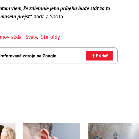
otom viem, že zdieľanie jeho príbehu bude stáť za to.
musela prejsť,"
dodala Sarita.
movražda
,
Svaly
,
Steroidy
referované zdroje na Google
Pridať