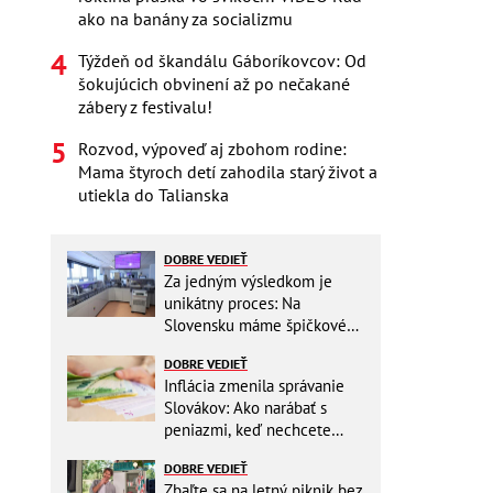
ako na banány za socializmu
Týždeň od škandálu Gáboríkovcov: Od
šokujúcich obvinení až po nečakané
zábery z festivalu!
Rozvod, výpoveď aj zbohom rodine:
Mama štyroch detí zahodila starý život a
utiekla do Talianska
DOBRE VEDIEŤ
Za jedným výsledkom je
unikátny proces: Na
Slovensku máme špičkové
pracovisko
DOBRE VEDIEŤ
Inflácia zmenila správanie
Slovákov: Ako narábať s
peniazmi, keď nechcete
zbytočne riskovať?
DOBRE VEDIEŤ
Zbaľte sa na letný piknik bez