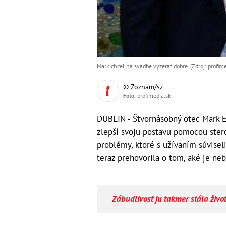
Mark chcel na svadbe vyzerať dobre. (Zdroj: profime
© Zoznam/sz
Foto
: profimedia.sk
DUBLIN - Štvornásobný otec Mark E
zlepší svoju postavu pomocou stero
problémy, ktoré s užívaním súvisel
teraz prehovorila o tom, aké je ne
Zábudlivosť ju takmer stála živ