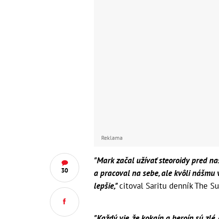
Reklama
"Mark začal užívať steoroidy pred na
30
a pracoval na sebe, ale kvôli nášm
lepšie,"
citoval Saritu denník The Su
"Každý vie, že kokaín a heroín sú zlé,