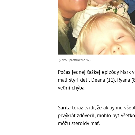
(Zdroj: profimedia.sk)
Počas jednej ťažkej epizódy Mark v
mali štyri deti, Deana (11), Ryana
veľmi chýba.
Sarita teraz tvrdí, že ak by mu vš
prvýkrát zdôveril, mohlo byť všetko
môžu steroidy mať.