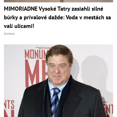
MIMORIADNE Vysoké Tatry zasiahli silné
búrky a prívalové dažde: Voda v mestách sa
valí ulicami!
Domáce