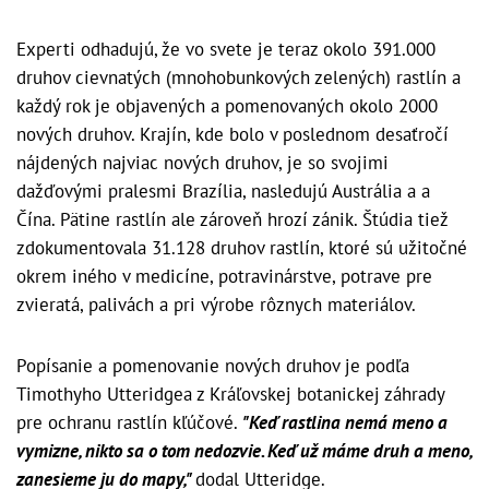
Experti odhadujú, že vo svete je teraz okolo 391.000
druhov cievnatých (mnohobunkových zelených) rastlín a
každý rok je objavených a pomenovaných okolo 2000
nových druhov.
Krajín, kde bolo v poslednom desaťročí
nájdených najviac nových druhov, je so svojimi
dažďovými pralesmi Brazília, nasledujú Austrália a a
Čína.
Pätine rastlín ale zároveň hrozí zánik.
Štúdia tiež
zdokumentovala 31.128 druhov rastlín, ktoré sú užitočné
okrem iného v medicíne, potravinárstve, potrave pre
zvieratá, palivách a pri výrobe rôznych materiálov.
Popísanie a pomenovanie nových druhov je podľa
Timothyho Utteridgea z Kráľovskej botanickej záhrady
pre ochranu rastlín kľúčové.
"Keď rastlina nemá meno a
vymizne, nikto sa o tom nedozvie. Keď už máme druh a meno,
zanesieme ju do mapy,"
dodal Utteridge.