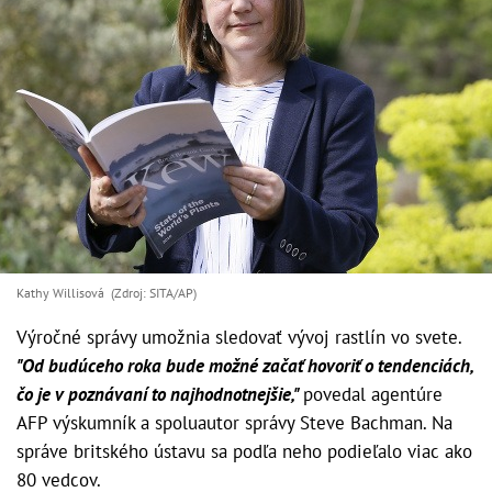
Kathy Willisová (Zdroj: SITA/AP)
Výročné správy umožnia sledovať vývoj rastlín vo svete.
"Od budúceho roka bude možné začať hovoriť o tendenciách,
čo je v poznávaní to najhodnotnejšie,"
povedal agentúre
AFP výskumník a spoluautor správy Steve Bachman. Na
správe britského ústavu sa podľa neho podieľalo viac ako
80 vedcov.