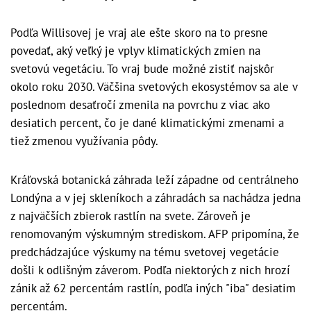
Podľa Willisovej je vraj ale ešte skoro na to presne
povedať, aký veľký je vplyv klimatických zmien na
svetovú vegetáciu.
To vraj bude možné zistiť najskôr
okolo roku 2030. Väčšina svetových ekosystémov sa ale v
poslednom desaťročí zmenila na povrchu z viac ako
desiatich percent, čo je dané klimatickými zmenami a
tiež zmenou využívania pôdy.
Kráľovská botanická záhrada leží západne od centrálneho
Londýna a v jej skleníkoch a záhradách sa nachádza jedna
z najväčších zbierok rastlín na svete.
Zároveň je
renomovaným výskumným strediskom.
AFP pripomína, že
predchádzajúce výskumy na tému svetovej vegetácie
došli k odlišným záverom.
Podľa niektorých z nich hrozí
zánik až 62 percentám rastlín, podľa iných "iba" desiatim
percentám.