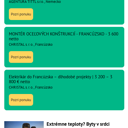
AGENTÚRA TITTL s.r.o., Nemecko
Pozri ponuku
MONTÉR OCEĽOVÝCH KONŠTRUKCIÍ - FRANCÚZSKO - 3 600
netto
CHRISTAL s. r. o., Francúzsko
Pozri ponuku
Elektrikár do Francúzska – dlhodobé projekty | 3 200 – 3
800 € netto
CHRISTAL s. r. o., Francúzsko
Pozri ponuku
Extrémne teploty? Byty v srdci