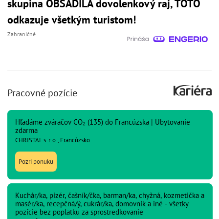
skupina OBSADILA dovolenkový raj, TOTO
odkazuje všetkým turistom!
Zahraničné
Pracovné pozície
Hľadáme zváračov CO₂ (135) do Francúzska | Ubytovanie
zdarma
CHRISTAL s. r. o., Francúzsko
Pozri ponuku
Kuchár/ka, pizér, čašník/čka, barman/ka, chyžná, kozmetička a
masér/ka, recepčná/ý, cukrár/ka, domovník a iné - všetky
pozície bez poplatku za sprostredkovanie