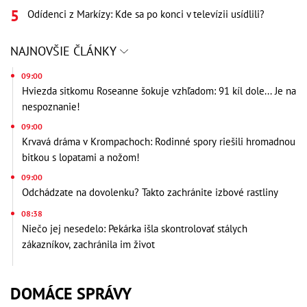
Odídenci z Markízy: Kde sa po konci v televízii usídlili?
NAJNOVŠIE ČLÁNKY
09:00
Hviezda sitkomu Roseanne šokuje vzhľadom: 91 kíl dole... Je na
nespoznanie!
09:00
Krvavá dráma v Krompachoch: Rodinné spory riešili hromadnou
bitkou s lopatami a nožom!
09:00
Odchádzate na dovolenku? Takto zachránite izbové rastliny
08:38
Niečo jej nesedelo: Pekárka išla skontrolovať stálych
zákazníkov, zachránila im život
DOMÁCE SPRÁVY