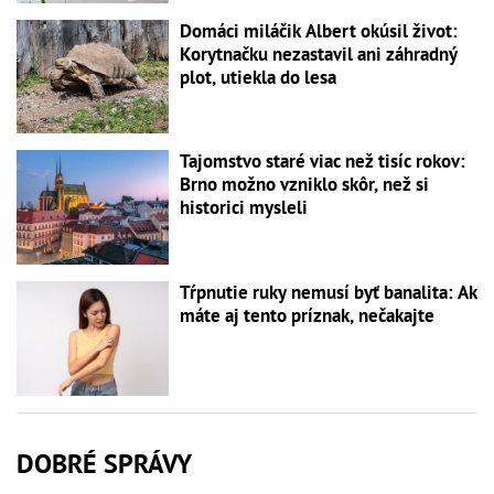
Domáci miláčik Albert okúsil život:
Korytnačku nezastavil ani záhradný
plot, utiekla do lesa
Tajomstvo staré viac než tisíc rokov:
Brno možno vzniklo skôr, než si
historici mysleli
Tŕpnutie ruky nemusí byť banalita: Ak
máte aj tento príznak, nečakajte
DOBRÉ SPRÁVY