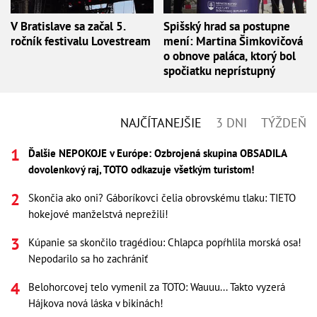
V Bratislave sa začal 5.
Spišský hrad sa postupne
ročník festivalu Lovestream
mení: Martina Šimkovičová
o obnove paláca, ktorý bol
spočiatku neprístupný
NAJČÍTANEJŠIE
3 DNI
TÝŽDEŇ
Ďalšie NEPOKOJE v Európe: Ozbrojená skupina OBSADILA
dovolenkový raj, TOTO odkazuje všetkým turistom!
Skončia ako oni? Gáboríkovci čelia obrovskému tlaku: TIETO
hokejové manželstvá neprežili!
Kúpanie sa skončilo tragédiou: Chlapca popŕhlila morská osa!
Nepodarilo sa ho zachrániť
Belohorcovej telo vymenil za TOTO: Wauuu... Takto vyzerá
Hájkova nová láska v bikinách!