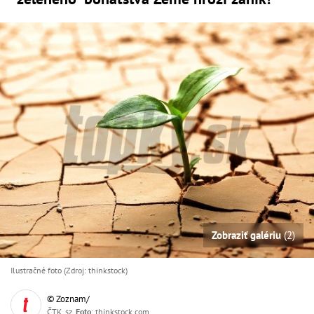
Zobraziť galériu
(2)
Ilustračné foto (Zdroj: thinkstock)
© Zoznam/
ČTK, sz,
Foto
: thinkstock.com