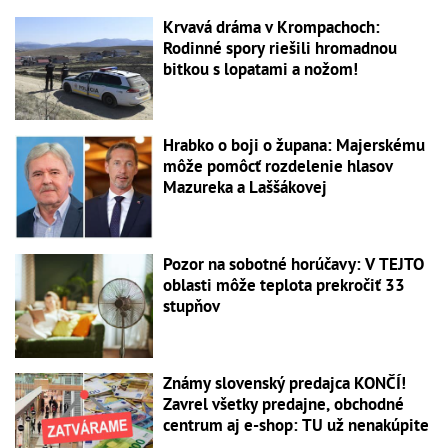
Krvavá dráma v Krompachoch:
Rodinné spory riešili hromadnou
bitkou s lopatami a nožom!
Hrabko o boji o župana: Majerskému
môže pomôcť rozdelenie hlasov
Mazureka a Laššákovej
Pozor na sobotné horúčavy: V TEJTO
oblasti môže teplota prekročiť 33
stupňov
Známy slovenský predajca KONČÍ!
Zavrel všetky predajne, obchodné
centrum aj e-shop: TU už nenakúpite