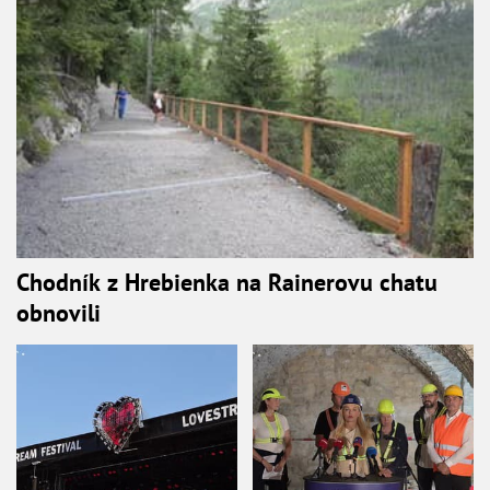
Chodník z Hrebienka na Rainerovu chatu
obnovili