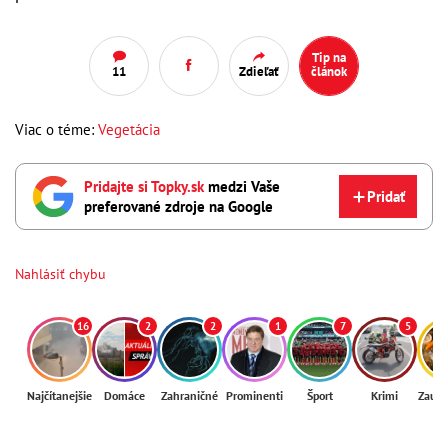
Tip na
11
Zdieľať
článok
Viac o téme:
Vegetácia
Pridajte si Topky.sk
medzi Vaše
Pridať
preferované zdroje na Google
Nahlásiť chybu
16
2
2
1
7
5
Najčítanejšie
Domáce
Zahraničné
Prominenti
Šport
Krimi
Zaují