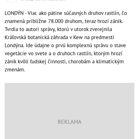
LONDÝN - Viac ako pätine súčasných druhov rastlín, čo
znamená približne 78.000 druhom, teraz hrozí zánik.
Tvrdia to autori správy, ktorú v utorok zverejnila
Kráľovská botanická záhrada v Kew na predmestí
Londýna. Ide údajne o prvú komplexnú správu o stave
vegetácie vo svete a o druhoch rastlín, ktorým hrozí
zánik kvôli ľudskej činnosti, chorobám a klimatickým
zmenám.