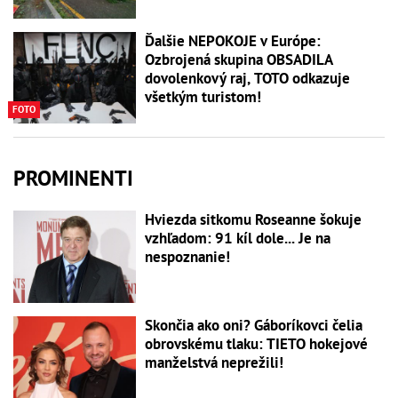
Ďalšie NEPOKOJE v Európe:
Ozbrojená skupina OBSADILA
dovolenkový raj, TOTO odkazuje
všetkým turistom!
FOTO
PROMINENTI
Hviezda sitkomu Roseanne šokuje
vzhľadom: 91 kíl dole... Je na
nespoznanie!
Skončia ako oni? Gáboríkovci čelia
obrovskému tlaku: TIETO hokejové
manželstvá neprežili!