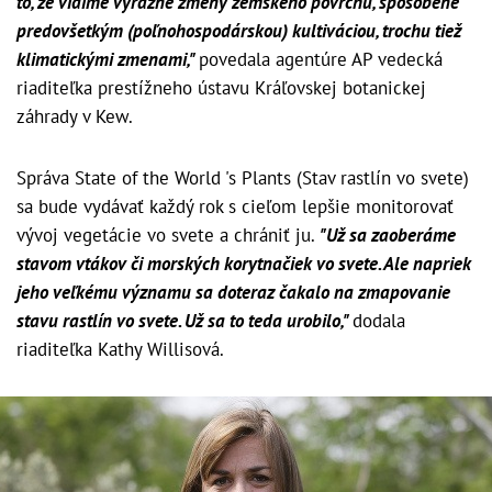
to, že vidíme výrazné zmeny zemského povrchu, spôsobené
predovšetkým (poľnohospodárskou) kultiváciou, trochu tiež
klimatickými zmenami,"
povedala agentúre AP vedecká
riaditeľka prestížneho ústavu Kráľovskej botanickej
záhrady v Kew.
Správa State of the World 's Plants (Stav rastlín vo svete)
sa bude vydávať každý rok s cieľom lepšie monitorovať
vývoj vegetácie vo svete a chrániť ju.
"Už sa zaoberáme
stavom vtákov či morských korytnačiek vo svete. Ale napriek
jeho veľkému významu sa doteraz čakalo na zmapovanie
stavu rastlín vo svete. Už sa to teda urobilo,"
dodala
riaditeľka Kathy Willisová.