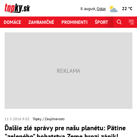
22 °C
8. august
,
Oskar
DOMÁCE
ZAHRANIČNÉ
PROMINENTI
ŠPORT
ZAUJÍMAV
11.5.2016 9:02
Topky
Zaujímavosti
Ďalšie zlé správy pre našu planétu: Pätine
"zeleného" bohatstva Zeme hrozí zánik!