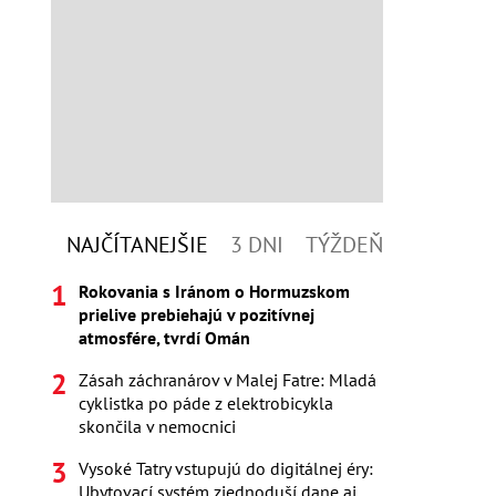
NAJČÍTANEJŠIE
3 DNI
TÝŽDEŇ
Rokovania s Iránom o Hormuzskom
prielive prebiehajú v pozitívnej
atmosfére, tvrdí Omán
Zásah záchranárov v Malej Fatre: Mladá
cyklistka po páde z elektrobicykla
skončila v nemocnici
Vysoké Tatry vstupujú do digitálnej éry:
Ubytovací systém zjednoduší dane aj