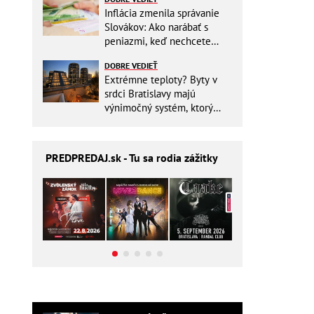
Inflácia zmenila správanie
Slovákov: Ako narábať s
peniazmi, keď nechcete
zbytočne riskovať?
DOBRE VEDIEŤ
Extrémne teploty? Byty v
srdci Bratislavy majú
výnimočný systém, ktorý
ešte aj šetrí náklady
PREDPREDAJ
.sk - Tu sa rodia zážitky