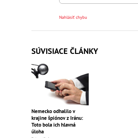
Nahlásiť chybu
SÚVISIACE ČLÁNKY
Nemecko odhalilo v
krajine špiónov z Iránu:
Toto bola ich hlavná
úloha