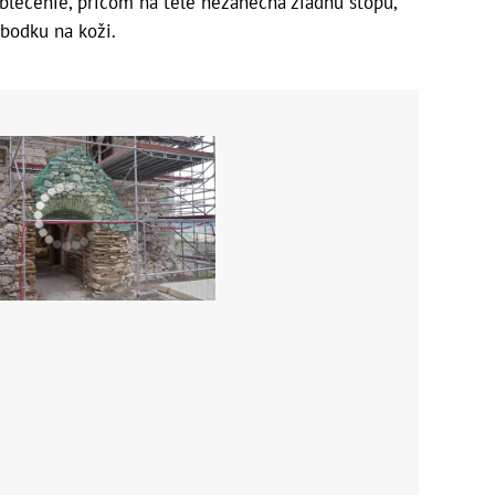
oblečenie, pričom na tele nezanechá žiadnu stopu,
 bodku na koži.