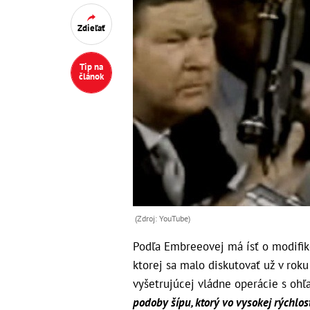
Zdieľať
Tip na
článok
(Zdroj: YouTube)
Podľa Embreeovej má ísť o modifik
ktorej sa malo diskutovať už v ro
vyšetrujúcej vládne operácie s oh
podoby šípu, ktorý vo vysokej rýchlos