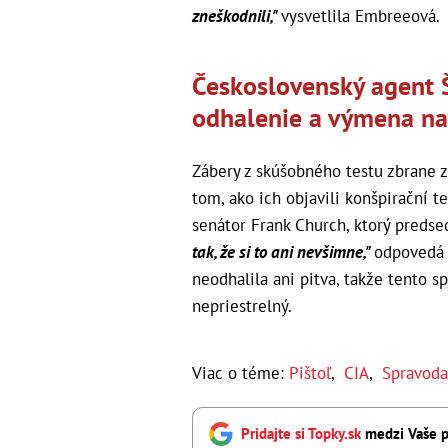
zneškodnili,"
vysvetlila Embreeová.
Československý agent Št
odhalenie a výmena na
Zábery z skúšobného testu zbrane z
tom, ako ich objavili konšpirační te
senátor Frank Church, ktorý predse
tak, že si to ani nevšimne,"
odpovedá v
neodhalila ani pitva, takže tento s
nepriestrelný.
Viac o téme:
Pištoľ
,
CIA
,
Spravoda
Pridajte si Topky.sk
medzi Vaše p