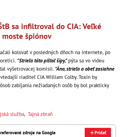
B sa infiltroval do CIA: Veľké
 moste špiónov
ačali kolovať v posledných dňoch na internete, po
oretici.
"Strieľa táto pištoľ šípy,"
pýta sa vo videu
dal vyšetrovacej komisii.
"Áno, strieľa a obeť zasiahne
tedajší riaditeľ CIA William Colby. Toxín by
pôsob zabíjania nežiadaných osôb by bol prakticky
jská služba
,
Tajná zbraň
referované zdroje na Google
Pridať