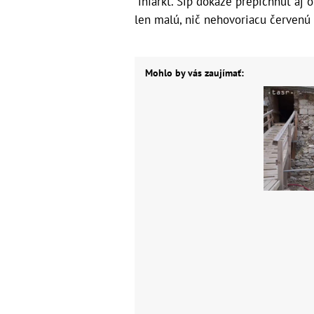
infarkt. Šíp dokáže prepichnúť aj 
len malú, nič nehovoriacu červenú
Mohlo by vás zaujímať: