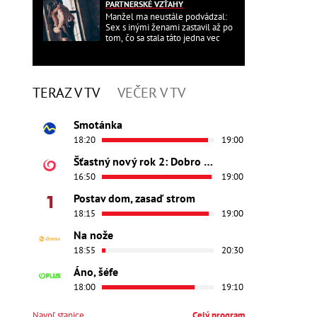
PARTNERSKÉ VZŤAHY
Manžel ma neustále podvádzal:
Sex s inými ženami zastavil až po
tom, čo sa stala táto jedna vec
TERAZ V TV
VEČER V TV
Smotánka
18:20
19:00
Šťastný nový rok 2: Dobro došli
16:50
19:00
Postav dom, zasaď strom
18:15
19:00
Na nože
18:55
20:30
Áno, šéfe
18:00
19:10
Navoľ stanice
Celý program