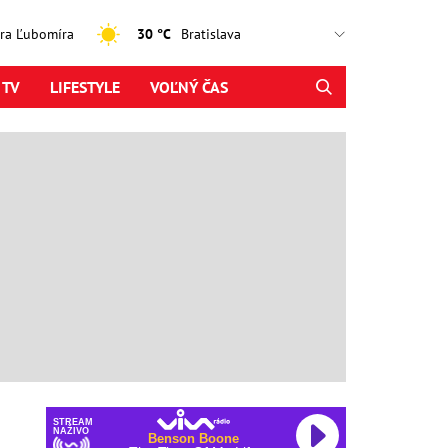
jtra Ľubomíra
30 °C
 TV
LIFESTYLE
VOĽNÝ ČAS
STREAM
NAŽIVO
Benson Boone