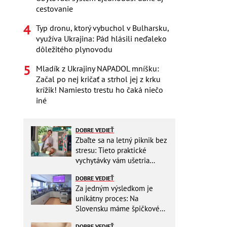
cestovanie
Typ dronu, ktorý vybuchol v Bulharsku,
využíva Ukrajina: Pád hlásili neďaleko
dôležitého plynovodu
Mladík z Ukrajiny NAPADOL mníšku:
Začal po nej kričať a strhol jej z krku
krížik! Namiesto trestu ho čaká niečo
iné
DOBRE VEDIEŤ
Zbaľte sa na letný piknik bez
stresu: Tieto praktické
vychytávky vám ušetria
miesto v batohu!
DOBRE VEDIEŤ
Za jedným výsledkom je
unikátny proces: Na
Slovensku máme špičkové
pracovisko
DOBRE VEDIEŤ