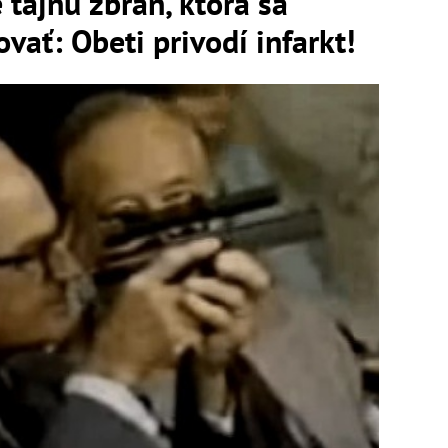
 tajnú zbraň, ktorá sa
vať: Obeti privodí infarkt!