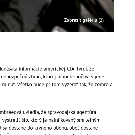
Zobraziť galériu
(2)
nášala informácie americkej CIA, tvrdí, že
 nebezpečnú zbraň, ktorej účinok spočíva v jede
 minút. Všetko bude pritom vyzerať tak, že zomrela
Embreeová uviedla, že spravodajská agentúra
vystreliť šíp, ktorý je nainfikovaný smrteľným
ed sa dostane do krvného obehu, obeť dostane