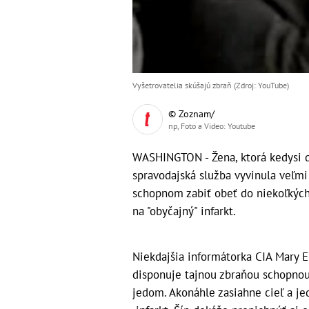
Vyšetrovatelia skúšajú zbraň (Zdroj: YouTube)
© Zoznam/
np, Foto a Video: Youtube
WASHINGTON - Žena, ktorá kedysi do
spravodajská služba vyvinula veľmi
schopnom zabiť obeť do niekoľkých
na "obyčajný" infarkt.
Niekdajšia informátorka CIA Mary 
disponuje tajnou zbraňou schopnou 
jedom. Akonáhle zasiahne cieľ a j