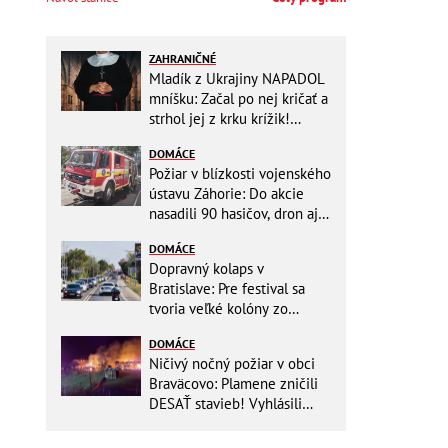
ZAHRANIČNÉ
Mladík z Ukrajiny NAPADOL
mníšku: Začal po nej kričať a
strhol jej z krku krížik!
Namiesto trestu ho čaká
DOMÁCE
niečo iné
Požiar v blízkosti vojenského
ústavu Záhorie: Do akcie
nasadili 90 hasičov, dron aj
vrtuľníky Black Hawk
DOMÁCE
Dopravný kolaps v
Bratislave: Pre festival sa
tvoria veľké kolóny zo
všetkých smerov
DOMÁCE
Ničivý nočný požiar v obci
Braväcovo: Plamene zničili
DESAŤ stavieb! Vyhlásili
MIMORIADNU situáciu