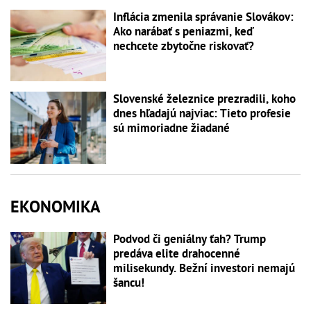
Inflácia zmenila správanie Slovákov:
Ako narábať s peniazmi, keď
nechcete zbytočne riskovať?
Slovenské železnice prezradili, koho
dnes hľadajú najviac: Tieto profesie
sú mimoriadne žiadané
EKONOMIKA
Podvod či geniálny ťah? Trump
predáva elite drahocenné
milisekundy. Bežní investori nemajú
šancu!