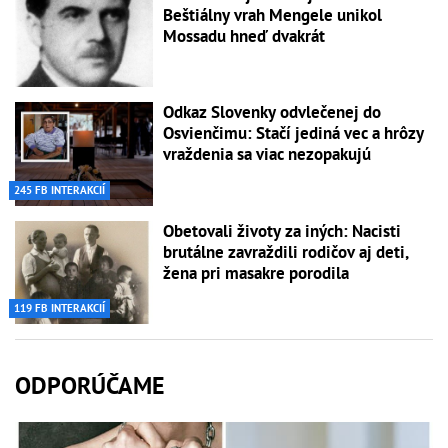
Beštiálny vrah Mengele unikol
Mossadu hneď dvakrát
Odkaz Slovenky odvlečenej do
Osvienčimu: Stačí jediná vec a hrôzy
vraždenia sa viac nezopakujú
245 FB INTERAKCIÍ
Obetovali životy za iných: Nacisti
brutálne zavraždili rodičov aj deti,
žena pri masakre porodila
119 FB INTERAKCIÍ
ODPORÚČAME