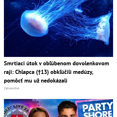
Smrtiaci útok v obľúbenom dovolenkovom
raji: Chlapca (†13) obkľúčili medúzy,
pomôcť mu už nedokázali
Zahraničné