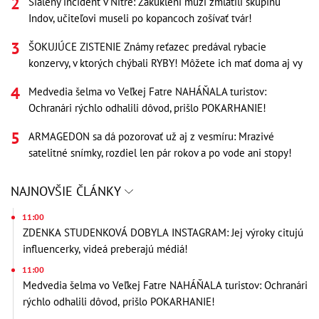
Šialený incident v Nitre: Zakuklení muži zmlátili skupinu
Indov, učiteľovi museli po kopancoch zošívať tvár!
ŠOKUJÚCE ZISTENIE Známy reťazec predával rybacie
konzervy, v ktorých chýbali RYBY! Môžete ich mať doma aj vy
Medvedia šelma vo Veľkej Fatre NAHÁŇALA turistov:
Ochranári rýchlo odhalili dôvod, prišlo POKARHANIE!
ARMAGEDON sa dá pozorovať už aj z vesmíru: Mrazivé
satelitné snímky, rozdiel len pár rokov a po vode ani stopy!
NAJNOVŠIE ČLÁNKY
11:00
ZDENKA STUDENKOVÁ DOBYLA INSTAGRAM: Jej výroky citujú
influencerky, videá preberajú médiá!
11:00
Medvedia šelma vo Veľkej Fatre NAHÁŇALA turistov: Ochranári
rýchlo odhalili dôvod, prišlo POKARHANIE!