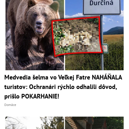
Medvedia šelma vo Veľkej Fatre NAHÁŇALA
turistov: Ochranári rýchlo odhalili dôvod,
prišlo POKARHANIE!
Domáce