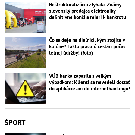
Reštrukturalizácia zlyhala. Známy
slovenský predajca elektroniky
definitívne končí a mieri k bankrotu
Čo sa deje na diaľnici, kým stojíte v
kolóne? Takto pracujú cestári počas
letnej údržby! (foto)
VÚB banka zápasila s veľkým
výpadkom: Klienti sa nevedeli dostať
do aplikácie ani do internetbankingu!
ŠPORT