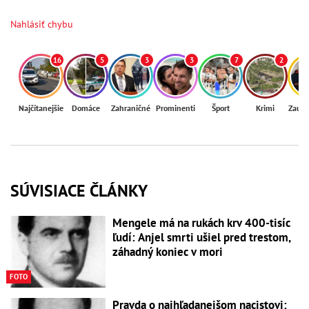
Nahlásiť chybu
16
5
3
3
7
2
Najčítanejšie
Domáce
Zahraničné
Prominenti
Šport
Krimi
Zaují
SÚVISIACE ČLÁNKY
Mengele má na rukách krv 400-tisíc
ľudí: Anjel smrti ušiel pred trestom,
záhadný koniec v mori
FOTO
Pravda o najhľadanejšom nacistovi: