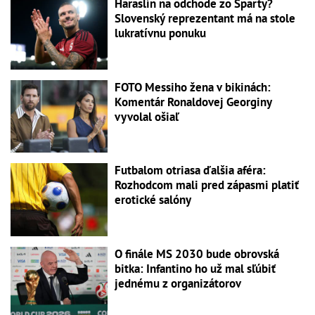
Haraslín na odchode zo Sparty?
Slovenský reprezentant má na stole
lukratívnu ponuku
FOTO Messiho žena v bikinách:
Komentár Ronaldovej Georginy
vyvolal ošiaľ
Futbalom otriasa ďalšia aféra:
Rozhodcom mali pred zápasmi platiť
erotické salóny
O finále MS 2030 bude obrovská
bitka: Infantino ho už mal sľúbiť
jednému z organizátorov