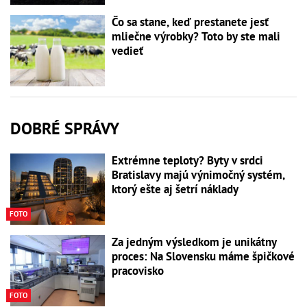
Čo sa stane, keď prestanete jesť
mliečne výrobky? Toto by ste mali
vedieť
DOBRÉ SPRÁVY
Extrémne teploty? Byty v srdci
Bratislavy majú výnimočný systém,
ktorý ešte aj šetrí náklady
FOTO
Za jedným výsledkom je unikátny
proces: Na Slovensku máme špičkové
pracovisko
FOTO