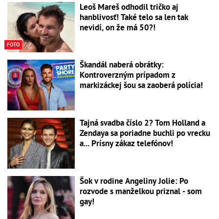
Leoš Mareš odhodil tričko aj
hanblivosť! Také telo sa len tak
nevidí, on že má 50?!
FOTO
Škandál naberá obrátky:
Kontroverzným prípadom z
markizáckej šou sa zaoberá polícia!
Tajná svadba číslo 2? Tom Holland a
Zendaya sa poriadne buchli po vrecku
a... Prísny zákaz telefónov!
Šok v rodine Angeliny Jolie: Po
rozvode s manželkou priznal - som
gay!