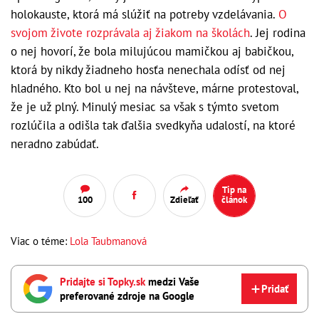
holokauste, ktorá má slúžiť na potreby vzdelávania.
O
svojom živote rozprávala aj žiakom na školách
. Jej rodina
o nej hovorí, že bola milujúcou mamičkou aj babičkou,
ktorá by nikdy žiadneho hosťa nenechala odísť od nej
hladného. Kto bol u nej na návšteve, márne protestoval,
že je už plný. Minulý mesiac sa však s týmto svetom
rozlúčila a odišla tak ďalšia svedkyňa udalostí, na ktoré
neradno zabúdať.
Tip na
100
Zdieľať
článok
Viac o téme:
Lola Taubmanová
Pridajte si Topky.sk
medzi Vaše
Pridať
preferované zdroje na Google