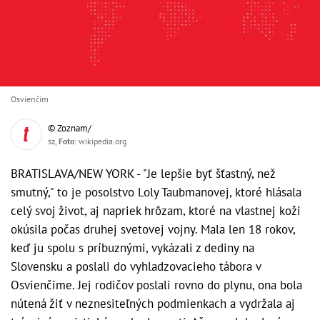
Osvienčim
© Zoznam/
sz,
Foto
: wikipedia.org
BRATISLAVA/NEW YORK - "Je lepšie byť šťastný, než
smutný," to je posolstvo Loly Taubmanovej, ktoré hlásala
celý svoj život, aj napriek hrôzam, ktoré na vlastnej koži
okúsila počas druhej svetovej vojny. Mala len 18 rokov,
keď ju spolu s príbuznými, vykázali z dediny na
Slovensku a poslali do vyhladzovacieho tábora v
Osvienčime. Jej rodičov poslali rovno do plynu, ona bola
nútená žiť v neznesiteľných podmienkach a vydržala aj