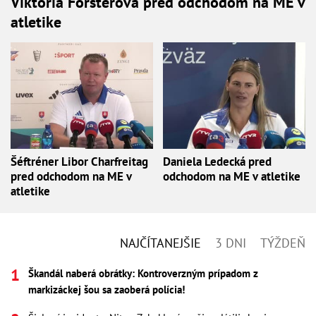
Viktória Forsterová pred odchodom na ME v
atletike
Šéftréner Libor Charfreitag
Daniela Ledecká pred
pred odchodom na ME v
odchodom na ME v atletike
atletike
NAJČÍTANEJŠIE
3 DNI
TÝŽDEŇ
Škandál naberá obrátky: Kontroverzným prípadom z
markizáckej šou sa zaoberá polícia!