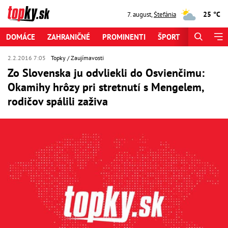
25 °C
7. august
,
Štefánia
DOMÁCE
ZAHRANIČNÉ
PROMINENTI
ŠPORT
ZAUJÍMAV
2.2.2016 7:05
Topky
Zaujímavosti
Zo Slovenska ju odvliekli do Osvienčimu:
Okamihy hrôzy pri stretnutí s Mengelem,
rodičov spálili zaživa