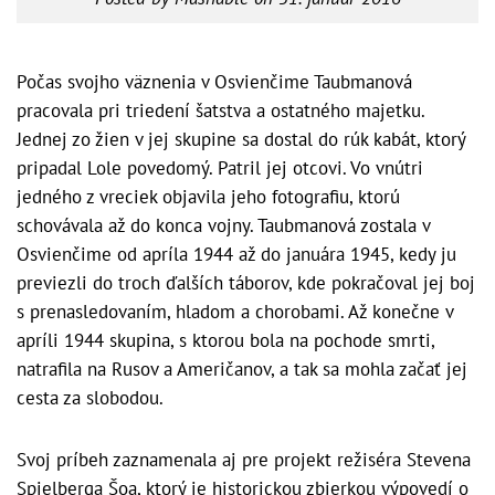
Počas svojho väznenia v Osvienčime Taubmanová
pracovala pri triedení šatstva a ostatného majetku.
Jednej zo žien v jej skupine sa dostal do rúk kabát, ktorý
pripadal Lole povedomý. Patril jej otcovi. Vo vnútri
jedného z vreciek objavila jeho fotografiu, ktorú
schovávala až do konca vojny. Taubmanová zostala v
Osvienčime od apríla 1944 až do januára 1945, kedy ju
previezli do troch ďalších táborov, kde pokračoval jej boj
s prenasledovaním, hladom a chorobami. Až konečne v
apríli 1944 skupina, s ktorou bola na pochode smrti,
natrafila na Rusov a Američanov, a tak sa mohla začať jej
cesta za slobodou.
Svoj príbeh zaznamenala aj pre projekt režiséra Stevena
Spielberga Šoa, ktorý je historickou zbierkou výpovedí o