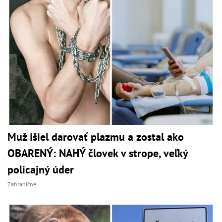
Muž išiel darovať plazmu a zostal ako
OBARENÝ: NAHÝ človek v strope, veľký
policajný úder
Zahraničné