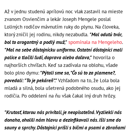
Až v jednu studenú aprílovú noc vlak zastavil na mieste
zvanom Osvienčim a lekár Joseph Mengele poslal
Loliných rodičov mávnutím ruky do plynu. Na človeka,
ktorý zničil jej rodinu, nikdy nezabudla.
"Mal odutú tvár,
bol to arogantný a podlý muž,"
spomínala na Mengeleho
.
"Mal na sebe dôstojnícku uniformu. Ostatní dôstojníci mali
palice a tlačili ľudí, doprava alebo doľava,"
hovorila o
najhorších chvíľach. Keď sa zadívala na oblohu, všade
bolo plno dymu:
"Pýtali sme sa, "Čo sú to za plamene?,
povedali: "To je pekáreň"."
Vzhľadom na to, že Lola bola
mladá a silná, bola ušetrená podobného osudu, ako jej
rodičia. Po oddelení na ňu však čakal iný druh hrôzy.
"Krutosť, ktorou nás privítali, je neopísateľná. Vyzliekli nás
donaha, oholili nám hlavu a dezinfikovali nás. Išli sme do
sauny a sprchy. Dôstojníci prišli s bičmi a psami a zbraňami