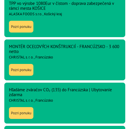
TPP vo výrobe 1080Eur v čistom - doprava zabezpečená v
rámci mesta KOŠICE
ALASKA FOODS s.r.o., Košický kraj
Pozri ponuku
MONTÉR OCEĽOVÝCH KONŠTRUKCIÍ - FRANCÚZSKO - 3 600
netto
CHRISTAL s. r. o., Francúzsko
Pozri ponuku
Hľadáme zváračov CO₂ (135) do Francúzska | Ubytovanie
zdarma
CHRISTAL s. r. o., Francúzsko
Pozri ponuku