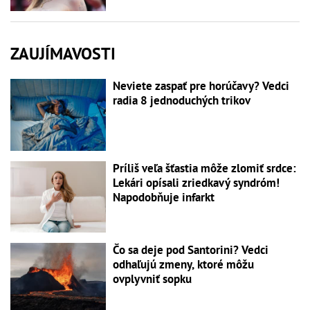
ZAUJÍMAVOSTI
Neviete zaspať pre horúčavy? Vedci
radia 8 jednoduchých trikov
Príliš veľa šťastia môže zlomiť srdce:
Lekári opísali zriedkavý syndróm!
Napodobňuje infarkt
Čo sa deje pod Santorini? Vedci
odhaľujú zmeny, ktoré môžu
ovplyvniť sopku