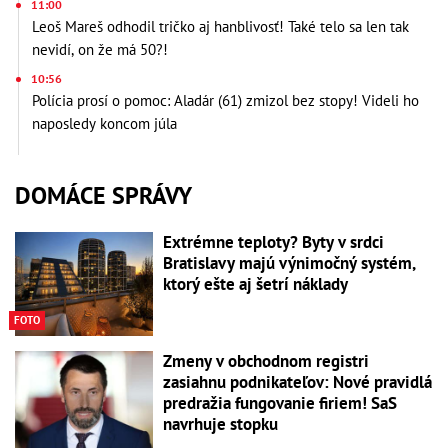
11:00
Leoš Mareš odhodil tričko aj hanblivosť! Také telo sa len tak
nevidí, on že má 50?!
10:56
Polícia prosí o pomoc: Aladár (61) zmizol bez stopy! Videli ho
naposledy koncom júla
DOMÁCE SPRÁVY
Extrémne teploty? Byty v srdci
Bratislavy majú výnimočný systém,
ktorý ešte aj šetrí náklady
FOTO
Zmeny v obchodnom registri
zasiahnu podnikateľov: Nové pravidlá
predražia fungovanie firiem! SaS
navrhuje stopku