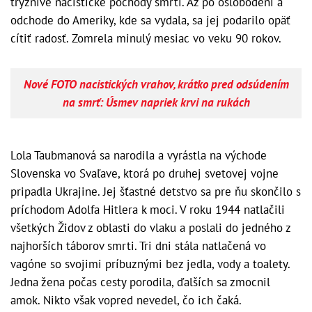
trýznivé nacistické pochody smrti. Až po oslobodení a
odchode do Ameriky, kde sa vydala, sa jej podarilo opäť
cítiť radosť. Zomrela minulý mesiac vo veku 90 rokov.
Nové FOTO nacistických vrahov, krátko pred odsúdením
na smrť: Úsmev napriek krvi na rukách
Lola Taubmanová sa narodila a vyrástla na východe
Slovenska vo Svaľave, ktorá po druhej svetovej vojne
pripadla Ukrajine. Jej šťastné detstvo sa pre ňu skončilo s
príchodom Adolfa Hitlera k moci. V roku 1944 natlačili
všetkých Židov z oblasti do vlaku a poslali do jedného z
najhorších táborov smrti. Tri dni stála natlačená vo
vagóne so svojimi príbuznými bez jedla, vody a toalety.
Jedna žena počas cesty porodila, ďalších sa zmocnil
amok. Nikto však vopred nevedel, čo ich čaká.