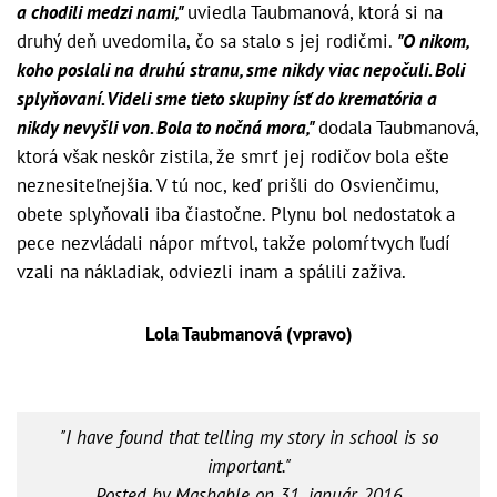
a chodili medzi nami,"
uviedla Taubmanová, ktorá si na
druhý deň uvedomila, čo sa stalo s jej rodičmi.
"O nikom,
koho poslali na druhú stranu, sme nikdy viac nepočuli. Boli
splyňovaní. Videli sme tieto skupiny ísť do krematória a
nikdy nevyšli von. Bola to nočná mora,"
dodala Taubmanová,
ktorá však neskôr zistila, že smrť jej rodičov bola ešte
neznesiteľnejšia. V tú noc, keď prišli do Osvienčimu,
obete splyňovali iba čiastočne. Plynu bol nedostatok a
pece nezvládali nápor mŕtvol, takže polomŕtvych ľudí
vzali na nákladiak, odviezli inam a spálili zaživa.
Lola Taubmanová (vpravo)
"I have found that telling my story in school is so
important."
Posted by
Mashable
on
31. január 2016