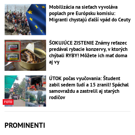
Mobilizácia na sieťach vyvoláva
poplach pre Európsku komisiu:
Migranti chystajú ďalší vpád do Ceuty
ŠOKUJÚCE ZISTENIE Známy reťazec
predával rybacie konzervy, v ktorých
chýbali RYBY! Môžete ich mať doma
aj vy
ÚTOK počas vyučovania: Študent
zabil sedem ľudí a 15 zranil! Spáchal
samovraždu a zastrelil aj starých
rodičov
FOTO
PROMINENTI