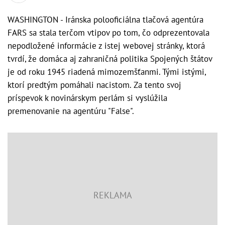
WASHINGTON - Iránska polooficiálna tlačová agentúra
FARS sa stala terčom vtipov po tom, čo odprezentovala
nepodložené informácie z istej webovej stránky, ktorá
tvrdí, že domáca aj zahraničná politika Spojených štátov
je od roku 1945 riadená mimozemšťanmi. Tými istými,
ktorí predtým pomáhali nacistom. Za tento svoj
príspevok k novinárskym perlám si vyslúžila
premenovanie na agentúru "False".