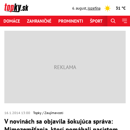
31 °C
6. august
,
Jozefína
DOMÁCE
ZAHRANIČNÉ
PROMINENTI
ŠPORT
ZAUJÍMAV
16.1.2014 13:00
Topky
Zaujímavosti
V novinách sa objavila šokujúca správa:
Mimozemšťania, ktorí pomáhali nacistom,