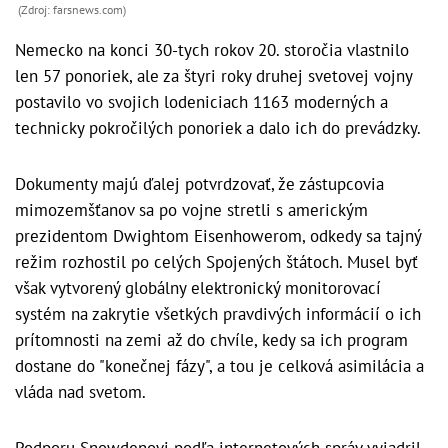
(Zdroj: farsnews.com)
Nemecko na konci 30-tych rokov 20. storočia vlastnilo
len 57 ponoriek, ale za štyri roky druhej svetovej vojny
postavilo vo svojich lodeniciach 1163 moderných a
technicky pokročilých ponoriek a dalo ich do prevádzky.
Dokumenty majú ďalej potvrdzovať, že zástupcovia
mimozemšťanov sa po vojne stretli s americkým
prezidentom Dwightom Eisenhowerom, odkedy sa tajný
režim rozhostil po celých Spojených štátoch. Musel byť
však vytvorený globálny elektronický monitorovací
systém na zakrytie všetkých pravdivých informácií o ich
prítomnosti na zemi až do chvíle, kedy sa ich program
dostane do "konečnej fázy", a tou je celková asimilácia a
vláda nad svetom.
Podporu Snowdenovi podľa internetových správ vyjadril