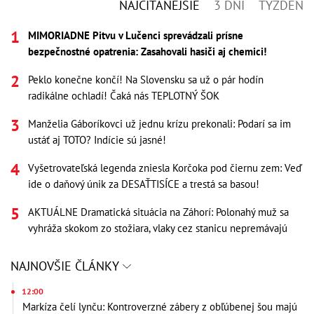
NAJČÍTANEJŠIE
3 DNI
TÝŽDEŇ
MIMORIADNE Pitvu v Lučenci sprevádzali prísne
bezpečnostné opatrenia: Zasahovali hasiči aj chemici!
Peklo konečne končí! Na Slovensku sa už o pár hodín
radikálne ochladí! Čaká nás TEPLOTNÝ ŠOK
Manželia Gáboríkovci už jednu krízu prekonali: Podarí sa im
ustáť aj TOTO? Indície sú jasné!
Vyšetrovateľská legenda zniesla Korčoka pod čiernu zem: Veď
ide o daňový únik za DESAŤTISÍCE a trestá sa basou!
AKTUÁLNE Dramatická situácia na Záhorí: Polonahý muž sa
vyhráža skokom zo stožiara, vlaky cez stanicu nepremávajú
NAJNOVŠIE ČLÁNKY
12:00
Markíza čelí lynču: Kontroverzné zábery z obľúbenej šou majú