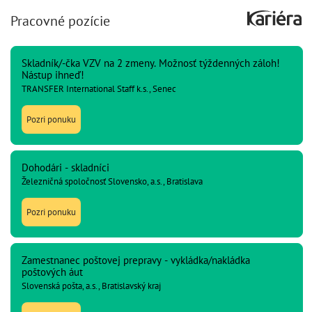
Pracovné pozície
Skladník/-čka VZV na 2 zmeny. Možnosť týždenných záloh!
Nástup ihneď!
TRANSFER International Staff k.s., Senec
Pozri ponuku
Dohodári - skladníci
Železničná spoločnosť Slovensko, a.s., Bratislava
Pozri ponuku
Zamestnanec poštovej prepravy - vykládka/nakládka
poštových áut
Slovenská pošta, a.s., Bratislavský kraj