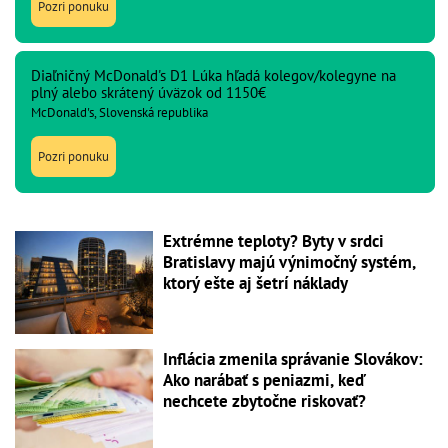
Pozri ponuku
Diaľničný McDonald's D1 Lúka hľadá kolegov/kolegyne na
plný alebo skrátený úväzok od 1150€
McDonald's, Slovenská republika
Pozri ponuku
Extrémne teploty? Byty v srdci
Bratislavy majú výnimočný systém,
ktorý ešte aj šetrí náklady
Inflácia zmenila správanie Slovákov:
Ako narábať s peniazmi, keď
nechcete zbytočne riskovať?