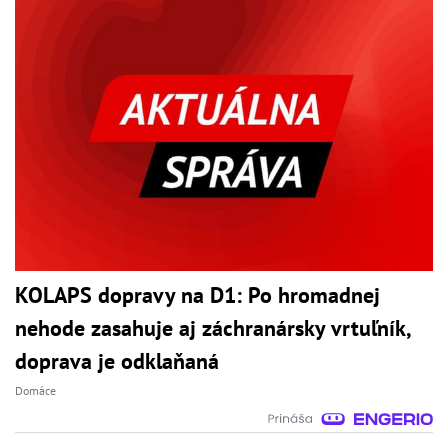
KOLAPS dopravy na D1: Po hromadnej
nehode zasahuje aj záchranársky vrtuľník,
doprava je odklaňaná
Domáce