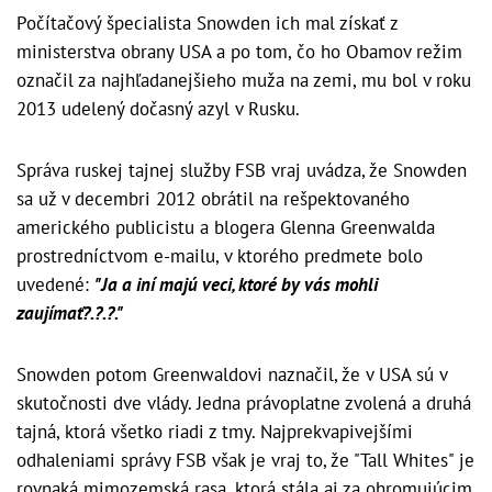
Počítačový špecialista Snowden ich mal získať z
ministerstva obrany USA a po tom, čo ho Obamov režim
označil za najhľadanejšieho muža na zemi, mu bol v roku
2013 udelený dočasný azyl v Rusku.
Správa ruskej tajnej služby FSB vraj uvádza, že Snowden
sa už v decembri 2012 obrátil na rešpektovaného
amerického publicistu a blogera Glenna Greenwalda
prostredníctvom e-mailu, v ktorého predmete bolo
uvedené:
"Ja a iní majú veci, ktoré by vás mohli
zaujímať?.?.?."
Snowden potom Greenwaldovi naznačil, že v USA sú v
skutočnosti dve vlády. Jedna právoplatne zvolená a druhá
tajná, ktorá všetko riadi z tmy. Najprekvapivejšími
odhaleniami správy FSB však je vraj to, že "Tall Whites" je
rovnaká mimozemská rasa, ktorá stála aj za ohromujúcim