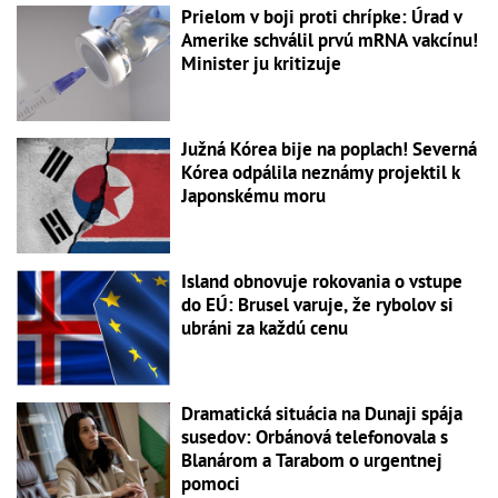
Prielom v boji proti chrípke: Úrad v
Amerike schválil prvú mRNA vakcínu!
Minister ju kritizuje
Južná Kórea bije na poplach! Severná
Kórea odpálila neznámy projektil k
Japonskému moru
Island obnovuje rokovania o vstupe
do EÚ: Brusel varuje, že rybolov si
ubráni za každú cenu
Dramatická situácia na Dunaji spája
susedov: Orbánová telefonovala s
Blanárom a Tarabom o urgentnej
pomoci