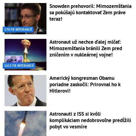
Snowden prehovoril: Mimozemšťania
sa pokúšajú kontaktovať Zem práve
teraz!
170 FB INTERAKCIÍ
Astronaut už nechce ďalej mlčať:
Mimozemšťania bránili Zem pred
zničením v nukleárnej vojne!
1613 FB INTERAKCIÍ
Americký kongresman Obamu
poriadne zaskočil: Prirovnal ho k
Hitlerovi!
Astronauti z ISS si kvôli
komplikáciam nedobrovoľne predĺžili
pobyt vo vesmíre