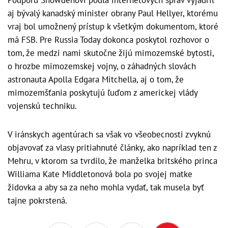
aj bývalý kanadský minister obrany Paul Hellyer, ktorému
vraj bol umožnený prístup k všetkým dokumentom, ktoré
má FSB. Pre Russia Today dokonca poskytol rozhovor o
tom, že medzi nami skutočne žijú mimozemské bytosti,
o hrozbe mimozemskej vojny, o záhadných slovách
astronauta Apolla Edgara Mitchella, aj o tom, že
mimozemšťania poskytujú ľuďom z americkej vlády
vojenskú techniku.
V iránskych agentúrach sa však vo všeobecnosti zvyknú
objavovať za vlasy pritiahnuté články, ako napríklad ten z
Mehru, v ktorom sa tvrdilo, že manželka britského princa
Williama Kate Middletonová bola po svojej matke
židovka a aby sa za neho mohla vydať, tak musela byť
tajne pokrstená.