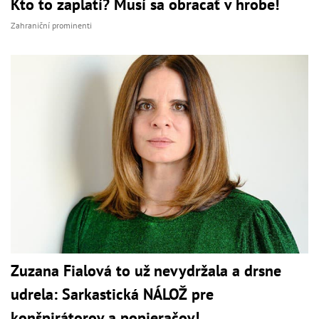
Kto to zaplatí? Musí sa obracať v hrobe!
Zahraniční prominenti
Zuzana Fialová to už nevydržala a drsne
udrela: Sarkastická NÁLOŽ pre
konšpirátorov a popieračov!