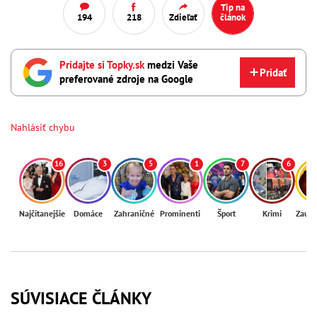
Tip na
194
218
Zdieľať
článok
Pridajte si Topky.sk
medzi Vaše
Pridať
preferované zdroje na Google
Nahlásiť chybu
16
3
5
1
7
6
Najčítanejšie
Domáce
Zahraničné
Prominenti
Šport
Krimi
Zaují
SÚVISIACE ČLÁNKY