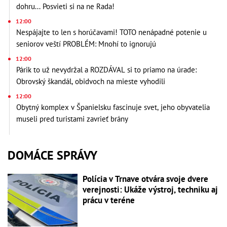
dohru... Posvieti si na ne Rada!
12:00
Nespájajte to len s horúčavami! TOTO nenápadné potenie u
seniorov veští PROBLÉM: Mnohí to ignorujú
12:00
Párik to už nevydržal a ROZDÁVAL si to priamo na úrade:
Obrovský škandál, obidvoch na mieste vyhodili
12:00
Obytný komplex v Španielsku fascinuje svet, jeho obyvatelia
museli pred turistami zavrieť brány
DOMÁCE SPRÁVY
Polícia v Trnave otvára svoje dvere
verejnosti: Ukáže výstroj, techniku aj
prácu v teréne