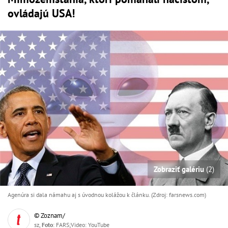
ovládajú USA!
Zobraziť galériu
(2)
Agenúra si dala námahu aj s úvodnou kolážou k článku. (Zdroj: farsnews.com)
© Zoznam/
sz,
Foto
: FARS;Video: YouTube