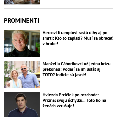
PROMINENTI
Hercovi Kramplovi rastú dlhy aj po
smrti: Kto to zaplatí? Musí sa obracať
v hrobe!
Manželia Gáboríkovci už jednu krízu
prekonali: Podarí sa im ustáť aj
TOTO? Indície sú jasné!
Hviezda Prcičiek po rozchode:
Priznal svoju úchylku... Toto ho na
ženách vzrušuje!