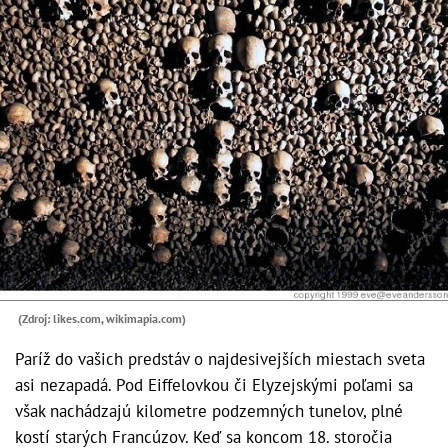
(Zdroj: likes.com, wikimapia.com)
Paríž do vašich predstáv o najdesivejších miestach sveta
asi nezapadá. Pod Eiffelovkou či Elyzejskými poľami sa
však nachádzajú kilometre podzemných tunelov, plné
kostí starých Francúzov. Keď sa koncom 18. storočia