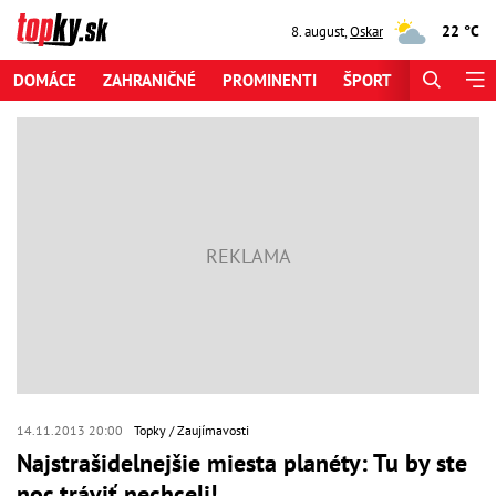
22 °C
8. august
,
Oskar
DOMÁCE
ZAHRANIČNÉ
PROMINENTI
ŠPORT
ZAUJÍMAV
14.11.2013 20:00
Topky
Zaujímavosti
Najstrašidelnejšie miesta planéty: Tu by ste
noc tráviť nechceli!