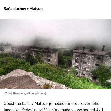
Baňa duchov v Matsuo
(Zdroj: likes.com, wikimapia.com)
Opustená baňa v Matsuo je nočnou morou severného
Japonska. Kedysi najväčšia sírna baňa vo východnej Ázii