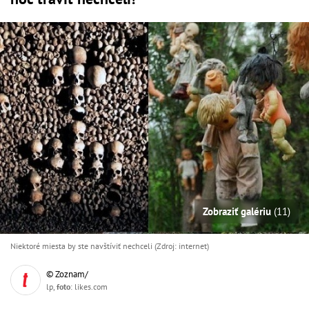
Zobraziť galériu
(11)
Niektoré miesta by ste navštíviť nechceli (Zdroj: internet)
© Zoznam/
lp,
foto
: likes.com