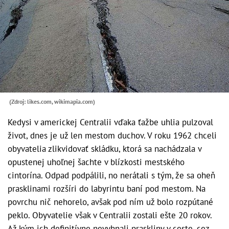
(Zdroj: likes.com, wikimapia.com)
Kedysi v americkej Centralii vďaka ťažbe uhlia pulzoval
život, dnes je už len mestom duchov. V roku 1962 chceli
obyvatelia zlikvidovať skládku, ktorá sa nachádzala v
opustenej uhoľnej šachte v blízkosti mestského
cintorína. Odpad podpálili, no nerátali s tým, že sa oheň
prasklinami rozšíri do labyrintu baní pod mestom. Na
povrchu nič nehorelo, avšak pod ním už bolo rozpútané
peklo. Obyvatelie však v Centralii zostali ešte 20 rokov.
Až kým ich definitívne nevyhnali praskliny v ceste, cez