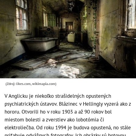
(Zdroj: likes.com, wikimapia.com)
V Anglicku je niekoľko strašidelných opustených
psychiatrických ústavov. Blázinec v Hellingly vyzerá ako z
hororu. Otvorili ho v roku 1903 a až 90 rokov bol
miestom bolesti a zverstiev ako lobotómia či
elektroliečba. Od roku 1994 je budova opustená, no stále
priťahuje odvážnych fotografov. Ich obrázky sú hotovou