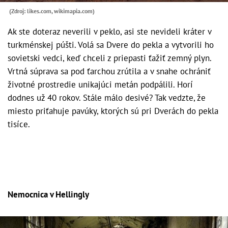
(Zdroj: likes.com, wikimapia.com)
Ak ste doteraz neverili v peklo, asi ste nevideli kráter v
turkménskej púšti. Volá sa Dvere do pekla a vytvorili ho
sovietski vedci, keď chceli z priepasti ťažiť zemný plyn.
Vrtná súprava sa pod ťarchou zrútila a v snahe ochrániť
životné prostredie unikajúci metán podpálili. Horí
dodnes už 40 rokov. Stále málo desivé? Tak vedzte, že
miesto priťahuje pavúky, ktorých sú pri Dverách do pekla
tisíce.
Nemocnica v Hellingly