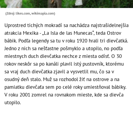
(Zdroj: likes.com, wikimapia.com)
Uprostred tichých mokradí sa nachádza najstrašidelnejšia
atrakcia Mexika - „La Isla de las Munecas“, teda Ostrov
bábik. Podľa legendy sa tu v roku 1920 hrali tri dievčatká.
Jedno z nich sa nešťastne pošmyklo a utopilo, no podľa
miestnych duch dievčatka nechce z miesta odísť. O 30
rokov neskôr sa po kanáli plavil istý pustovník, ktorému
sa vraj duch dievčatka zjavil a vysvetlil mu, čo sa v
osudný deň stalo. Muž sa rozhodol žiť na ostrove a na
pamiatku dievčaťa sem po celé roky umiestňoval bábiky.
V roku 2001 zomrel na rovnakom mieste, kde sa dievča
utopilo.