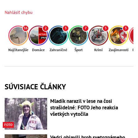
Nahlásiť chybu
16
2
3
7
5
3
Najčítanejšie
Domáce
Zahraničné
Šport
Krimi
Zaujímavosti
Reg
SÚVISIACE ČLÁNKY
Mladík narazil v lese na čosi
strašidelné: FOTO Jeho reakcia
všetkých vytočila
FOTO
Vedci objavili hrob svetoznámeho