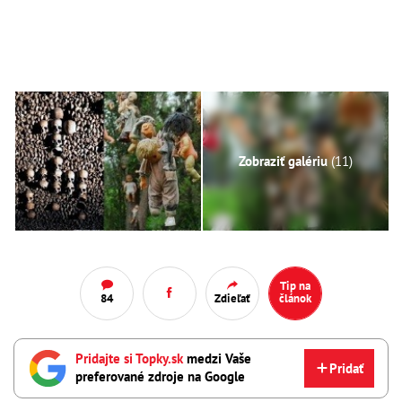
Zobraziť galériu
(11)
Tip na
84
Zdieľať
článok
Pridajte si Topky.sk
medzi Vaše
Pridať
preferované zdroje na Google