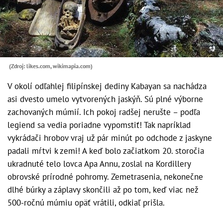
(Zdroj: likes.com, wikimapia.com)
V okolí odľahlej filipínskej dediny Kabayan sa nachádza
asi dvesto umelo vytvorených jaskýň. Sú plné výborne
zachovaných múmií. Ich pokoj radšej nerušte – podľa
legiend sa vedia poriadne vypomstiť! Tak napríklad
vykrádači hrobov vraj už pár minút po odchode z jaskyne
padali mŕtvi k zemi! A keď bolo začiatkom 20. storočia
ukradnuté telo lovca Apa Annu, zoslal na Kordillery
obrovské prírodné pohromy. Zemetrasenia, nekonečne
dlhé búrky a záplavy skončili až po tom, keď viac než
500-ročnú múmiu opäť vrátili, odkiaľ prišla.