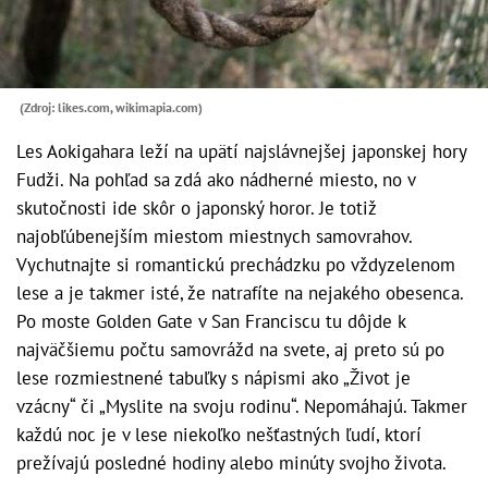
(Zdroj: likes.com, wikimapia.com)
Les Aokigahara leží na upätí najslávnejšej japonskej hory
Fudži. Na pohľad sa zdá ako nádherné miesto, no v
skutočnosti ide skôr o japonský horor. Je totiž
najobľúbenejším miestom miestnych samovrahov.
Vychutnajte si romantickú prechádzku po vždyzelenom
lese a je takmer isté, že natrafíte na nejakého obesenca.
Po moste Golden Gate v San Franciscu tu dôjde k
najväčšiemu počtu samovrážd na svete, aj preto sú po
lese rozmiestnené tabuľky s nápismi ako „Život je
vzácny“ či „Myslite na svoju rodinu“. Nepomáhajú. Takmer
každú noc je v lese niekoľko nešťastných ľudí, ktorí
prežívajú posledné hodiny alebo minúty svojho života.