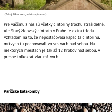
(Zdroj: likes.com, wikimapia.com)
Pre väčšinu z nás sú všetky cintoríny trochu strašidelné.
Ale Starý židovský cintorín v Prahe je extra trieda.
Vzhľadom na to, že nepostačovala kapacita cintorínu,
mŕtvych tu pochovávali vo vrstvách nad sebou. Na
niektorých miestach je tak až 12 hrobov nad sebou. A
presne toľkokrát viac mŕtvych.
Parížske katakomby