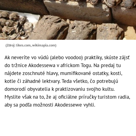
(Zdroj: likes.com, wikimapia.com)
Ak neveríte vo vúdú (alebo voodoo) praktiky, skúste zájsť
do tržnice Akodessewa v africkom Togu. Na predaj tu
nájdete zoschnuté hlavy, mumifikované ostatky, kosti,
kotle či záhadné lektvary. Teda všetko, čo potrebujú
domorodí obyvatelia k praktizovaniu svojho kultu.
Myslite však na to, že aj oficiálne príručky turistom radia,
aby sa podľa možnosti Akodessewe vyhli.