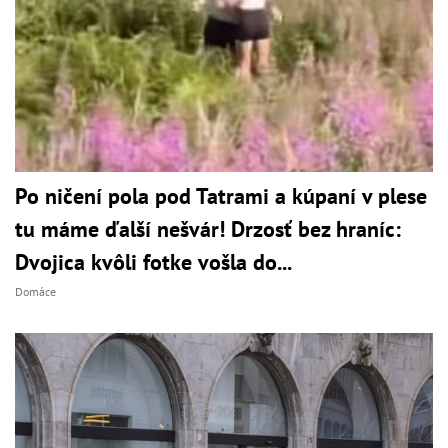
Po ničení pola pod Tatrami a kúpaní v plese
tu máme ďalší nešvár! Drzosť bez hraníc:
Dvojica kvôli fotke vošla do...
Domáce