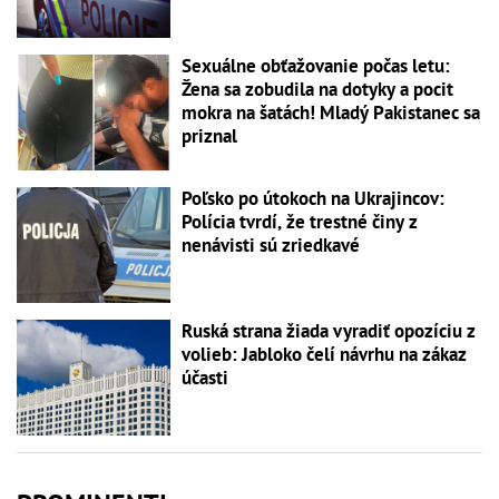
Sexuálne obťažovanie počas letu:
Žena sa zobudila na dotyky a pocit
mokra na šatách! Mladý Pakistanec sa
priznal
Poľsko po útokoch na Ukrajincov:
Polícia tvrdí, že trestné činy z
nenávisti sú zriedkavé
Ruská strana žiada vyradiť opozíciu z
volieb: Jabloko čelí návrhu na zákaz
účasti