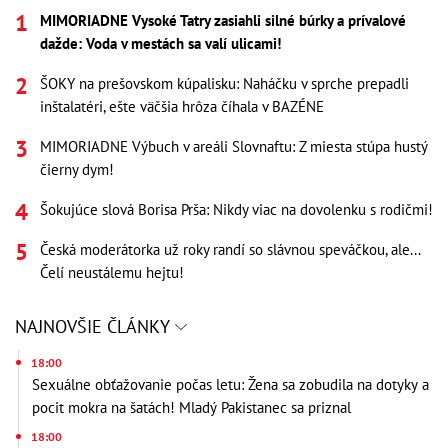
MIMORIADNE Vysoké Tatry zasiahli silné búrky a prívalové
dažde: Voda v mestách sa valí ulicami!
ŠOKY na prešovskom kúpalisku: Naháčku v sprche prepadli
inštalatéri, ešte väčšia hrôza číhala v BAZÉNE
MIMORIADNE Výbuch v areáli Slovnaftu: Z miesta stúpa hustý
čierny dym!
Šokujúce slová Borisa Prša: Nikdy viac na dovolenku s rodičmi!
Česká moderátorka už roky randí so slávnou speváčkou, ale...
Čelí neustálemu hejtu!
NAJNOVŠIE ČLÁNKY
18:00
Sexuálne obťažovanie počas letu: Žena sa zobudila na dotyky a
pocit mokra na šatách! Mladý Pakistanec sa priznal
18:00