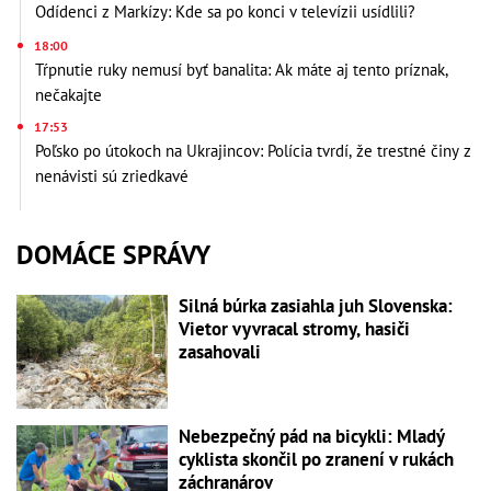
Odídenci z Markízy: Kde sa po konci v televízii usídlili?
18:00
Tŕpnutie ruky nemusí byť banalita: Ak máte aj tento príznak,
nečakajte
17:53
Poľsko po útokoch na Ukrajincov: Polícia tvrdí, že trestné činy z
nenávisti sú zriedkavé
DOMÁCE SPRÁVY
Silná búrka zasiahla juh Slovenska:
Vietor vyvracal stromy, hasiči
zasahovali
Nebezpečný pád na bicykli: Mladý
cyklista skončil po zranení v rukách
záchranárov