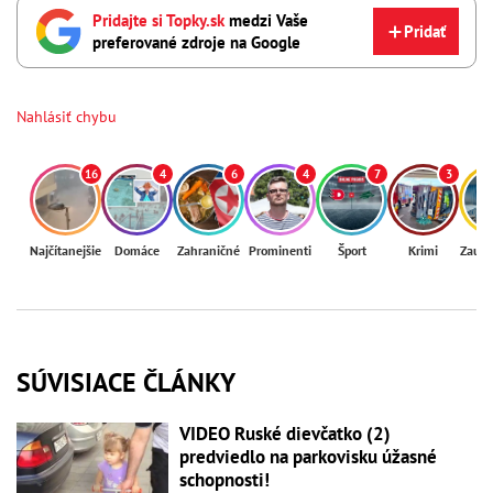
Pridajte si Topky.sk
medzi Vaše
Pridať
preferované zdroje na Google
Nahlásiť chybu
16
4
6
4
7
3
Najčítanejšie
Domáce
Zahraničné
Prominenti
Šport
Krimi
Zaují
SÚVISIACE ČLÁNKY
VIDEO Ruské dievčatko (2)
predviedlo na parkovisku úžasné
schopnosti!