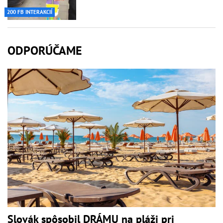
200 FB INTERAKCIÍ
ODPORÚČAME
Slovák spôsobil DRÁMU na pláži pri