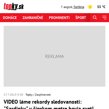
33 °C
7. august
,
Štefánia
DOMÁCE
ZAHRANIČNÉ
PROMINENTI
ŠPORT
ZAUJÍMAV
27.7.2013 9:30
Topky
Zaujímavosti
VIDEO láme rekordy sledovanosti:
"Sardinky" v čínskom metre bavia svet!