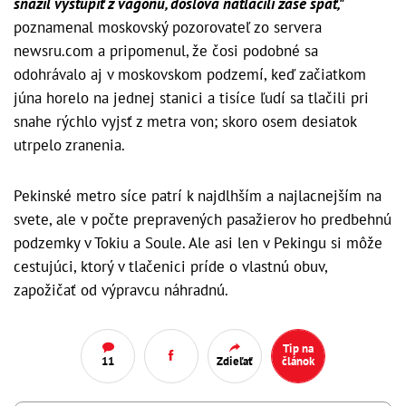
snažil vystúpiť z vagónu, doslova natlačili zase späť,"
poznamenal moskovský pozorovateľ zo servera
newsru.com a pripomenul, že čosi podobné sa
odohrávalo aj v moskovskom podzemí, keď začiatkom
júna horelo na jednej stanici a tisíce ľudí sa tlačili pri
snahe rýchlo vyjsť z metra von; skoro osem desiatok
utrpelo zranenia.
Pekinské metro síce patrí k najdlhším a najlacnejším na
svete, ale v počte prepravených pasažierov ho predbehnú
podzemky v Tokiu a Soule. Ale asi len v Pekingu si môže
cestujúci, ktorý v tlačenici príde o vlastnú obuv,
zapožičať od výpravcu náhradnú.
Tip na
11
Zdieľať
článok