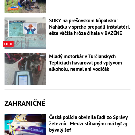
ŠOKY na prešovskom kúpalisku:
Naháčku v sprche prepadli inštalatéri,
ešte väčšia hrôza číhala v BAZÉNE
FOTO
Mladý motorkár v Turčianskych
Tepliciach havaroval pod vplyvom
alkoholu, nemal ani vodičák
ZAHRANIČNÉ
Česká polícia obvinila ľudí zo Správy
železníc: Medzi stíhanými má byť aj
bývalý šéf