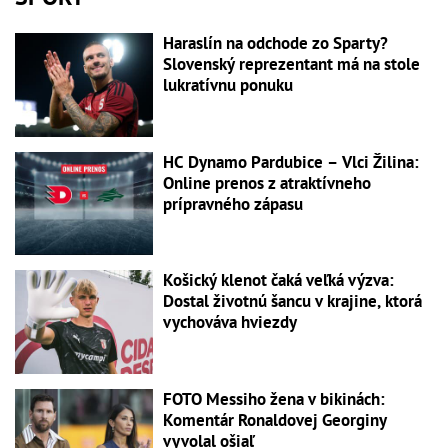
Haraslín na odchode zo Sparty?
Slovenský reprezentant má na stole
lukratívnu ponuku
HC Dynamo Pardubice – Vlci Žilina:
Online prenos z atraktívneho
prípravného zápasu
Košický klenot čaká veľká výzva:
Dostal životnú šancu v krajine, ktorá
vychováva hviezdy
FOTO Messiho žena v bikinách:
Komentár Ronaldovej Georginy
vyvolal ošiaľ