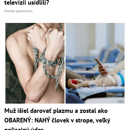
televízii usídlili?
Domáci prominenti
Muž išiel darovať plazmu a zostal ako
OBARENÝ: NAHÝ človek v strope, veľký
policajný úder