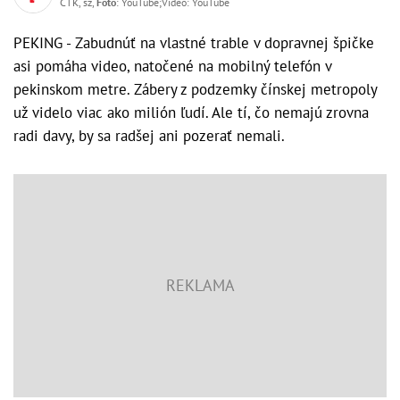
ČTK, sz,
Foto
: YouTube;Video: YouTube
PEKING - Zabudnúť na vlastné trable v dopravnej špičke
asi pomáha video, natočené na mobilný telefón v
pekinskom metre. Zábery z podzemky čínskej metropoly
už videlo viac ako milión ľudí. Ale tí, čo nemajú zrovna
radi davy, by sa radšej ani pozerať nemali.