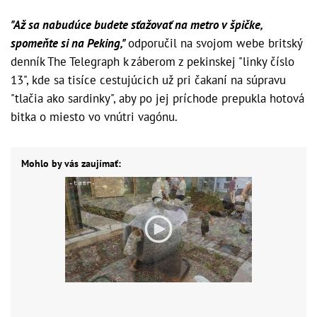
"Až sa nabudúce budete sťažovať na metro v špičke,
spomeňte si na Peking,"
odporučil na svojom webe britský
denník The Telegraph k záberom z pekinskej "linky číslo
13", kde sa tisíce cestujúcich už pri čakaní na súpravu
"tlačia ako sardinky", aby po jej príchode prepukla hotová
bitka o miesto vo vnútri vagónu.
Mohlo by vás zaujímať: