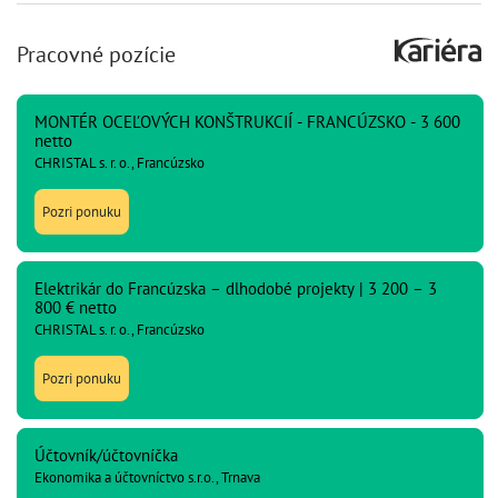
Pracovné pozície
MONTÉR OCEĽOVÝCH KONŠTRUKCIÍ - FRANCÚZSKO - 3 600
netto
CHRISTAL s. r. o., Francúzsko
Pozri ponuku
Elektrikár do Francúzska – dlhodobé projekty | 3 200 – 3
800 € netto
CHRISTAL s. r. o., Francúzsko
Pozri ponuku
Účtovník/účtovníčka
Ekonomika a účtovníctvo s.r.o., Trnava