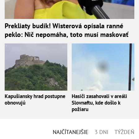
Prekliaty budík! Wisterová opísala ranné
peklo: Nič nepomáha, toto musí maskovať
Kapušiansky hrad postupne
Hasiči zasahovali v areáli
obnovujú
Slovnaftu, kde došlo k
požiaru
NAJČÍTANEJŠIE
3 DNI
TÝŽDEŇ