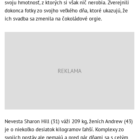
svoju hmotnosť, z ktorých si však nič nerobia. Zverejnili
dokonca fotky zo svojho veľkého dňa, ktoré ukazujú, že
ich svadba sa zmenila na čokoládové orgie.
Nevesta Sharon Hill (31) váži 209 kg, ženích Andrew (43)
je o niekoľko desiatok kilogramov ľahší. Komplexy zo
svojich postáv ale nemajú a pred pár dňami sa s celým