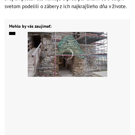
svetom podelili o zábery z ich najkrajšieho dňa v živote.
Mohlo by vás zaujímať: