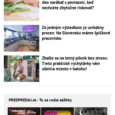
Ako narábať s peniazmi, keď
nechcete zbytočne riskovať?
Za jedným výsledkom je unikátny
proces: Na Slovensku máme špičkové
pracovisko
Zbaľte sa na letný piknik bez stresu:
Tieto praktické vychytávky vám
ušetria miesto v batohu!
PREDPREDAJ
.sk - Tu sa rodia zážitky