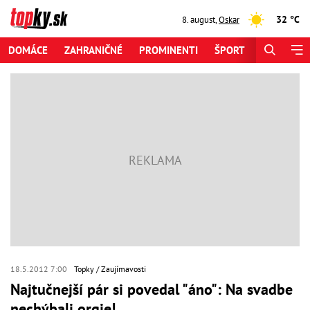
32 °C
8. august
,
Oskar
DOMÁCE
ZAHRANIČNÉ
PROMINENTI
ŠPORT
ZAUJÍMAV
18.5.2012 7:00
Topky
Zaujímavosti
Najtučnejší pár si povedal "áno": Na svadbe
nechýbali orgie!