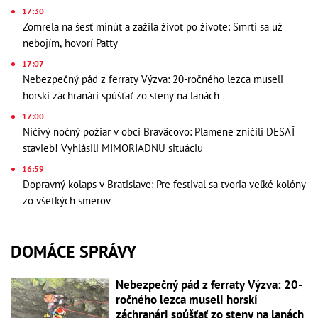
17:30
Zomrela na šesť minút a zažila život po živote: Smrti sa už
nebojím, hovorí Patty
17:07
Nebezpečný pád z ferraty Výzva: 20-ročného lezca museli
horskí záchranári spúšťať zo steny na lanách
17:00
Ničivý nočný požiar v obci Braväcovo: Plamene zničili DESAŤ
stavieb! Vyhlásili MIMORIADNU situáciu
16:59
Dopravný kolaps v Bratislave: Pre festival sa tvoria veľké kolóny
zo všetkých smerov
DOMÁCE SPRÁVY
Nebezpečný pád z ferraty Výzva: 20-
ročného lezca museli horskí
záchranári spúšťať zo steny na lanách