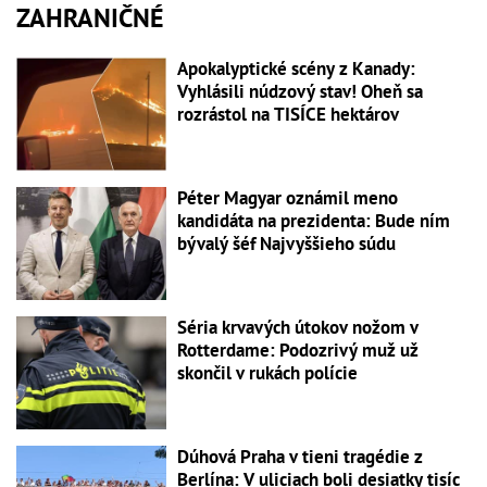
ZAHRANIČNÉ
Apokalyptické scény z Kanady:
Vyhlásili núdzový stav! Oheň sa
rozrástol na TISÍCE hektárov
Péter Magyar oznámil meno
kandidáta na prezidenta: Bude ním
bývalý šéf Najvyššieho súdu
Séria krvavých útokov nožom v
Rotterdame: Podozrivý muž už
skončil v rukách polície
Dúhová Praha v tieni tragédie z
Berlína: V uliciach boli desiatky tisíc