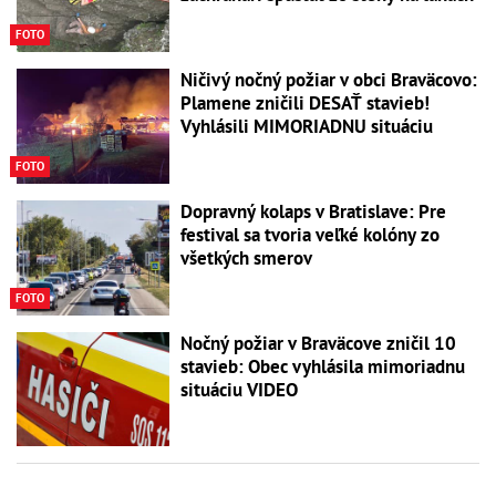
FOTO
Ničivý nočný požiar v obci Braväcovo:
Plamene zničili DESAŤ stavieb!
Vyhlásili MIMORIADNU situáciu
FOTO
Dopravný kolaps v Bratislave: Pre
festival sa tvoria veľké kolóny zo
všetkých smerov
FOTO
Nočný požiar v Braväcove zničil 10
stavieb: Obec vyhlásila mimoriadnu
situáciu VIDEO