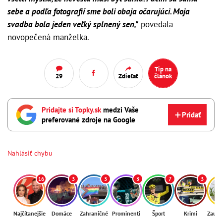
sebe a podľa fotografií sme boli obaja očarujúci. Moja
svadba bola jeden veľký splnený sen,"
povedala
novopečená manželka.
Tip na
29
Zdieľať
článok
Pridajte si Topky.sk
medzi Vaše
Pridať
preferované zdroje na Google
Nahlásiť chybu
16
3
3
3
7
3
Najčítanejšie
Domáce
Zahraničné
Prominenti
Šport
Krimi
Zaují