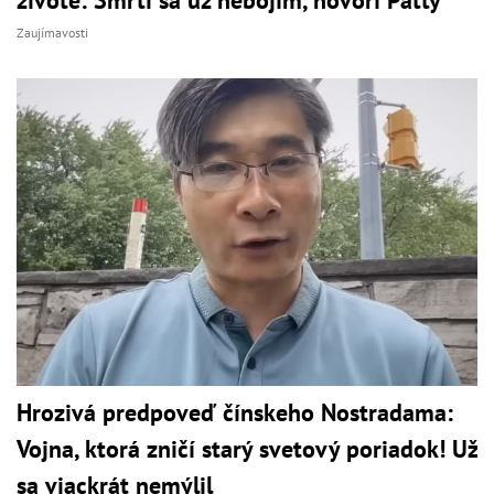
živote: Smrti sa už nebojím, hovorí Patty
Zaujímavosti
Hrozivá predpoveď čínskeho Nostradama:
Vojna, ktorá zničí starý svetový poriadok! Už
sa viackrát nemýlil