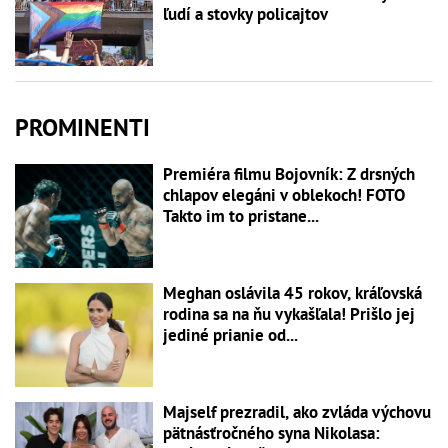
ľudí a stovky policajtov
PROMINENTI
Premiéra filmu Bojovník: Z drsných
chlapov elegáni v oblekoch! FOTO
Takto im to pristane...
Meghan oslávila 45 rokov, kráľovská
rodina sa na ňu vykašľala! Prišlo jej
jediné prianie od...
Majself prezradil, ako zvláda výchovu
pätnásťročného syna Nikolasa: