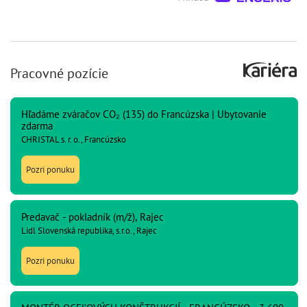
Pracovné pozície
Hľadáme zváračov CO₂ (135) do Francúzska | Ubytovanie
zdarma
CHRISTAL s. r. o., Francúzsko
Pozri ponuku
Predavač - pokladník (m/ž), Rajec
Lidl Slovenská republika, s.r.o., Rajec
Pozri ponuku