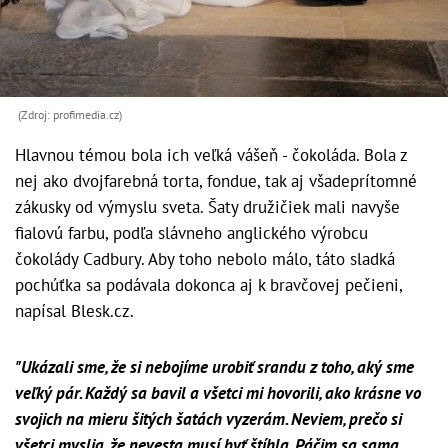
(Zdroj: profimedia.cz)
Hlavnou témou bola ich veľká vášeň - čokoláda. Bola z
nej ako dvojfarebná torta, fondue, tak aj všadeprítomné
zákusky od výmyslu sveta. Šaty družičiek mali navyše
fialovú farbu, podľa slávneho anglického výrobcu
čokolády Cadbury. Aby toho nebolo málo, táto sladká
pochúťka sa podávala dokonca aj k bravčovej pečieni,
napísal Blesk.cz.
"Ukázali sme, že si nebojíme urobiť srandu z toho, aký sme
veľký pár. Každý sa bavil a všetci mi hovorili, ako krásne vo
svojich na mieru šitých šatách vyzerám. Neviem, prečo si
všetci myslia, že nevesta musí byť štíhla. Páčim sa sama