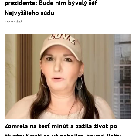
prezidenta: Bude ním bývalý šéf
Najvyššieho súdu
Zahraničné
Zomrela na šesť minút a zažila život po