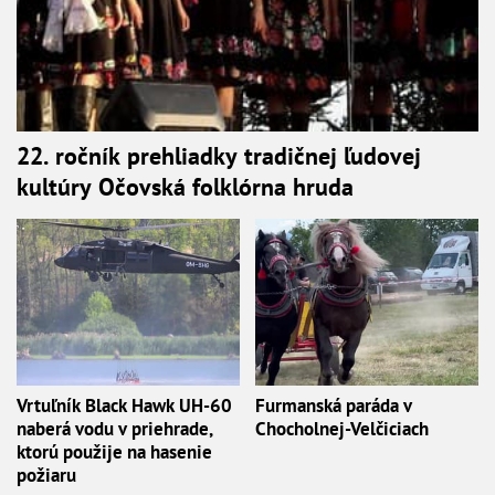
22. ročník prehliadky tradičnej ľudovej
kultúry Očovská folklórna hruda
Vrtuľník Black Hawk UH-60
Furmanská paráda v
naberá vodu v priehrade,
Chocholnej-Velčiciach
ktorú použije na hasenie
požiaru