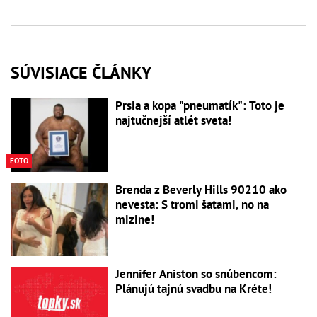
SÚVISIACE ČLÁNKY
Prsia a kopa "pneumatík": Toto je
najtučnejší atlét sveta!
FOTO
Brenda z Beverly Hills 90210 ako
nevesta: S tromi šatami, no na
mizine!
Jennifer Aniston so snúbencom:
Plánujú tajnú svadbu na Kréte!