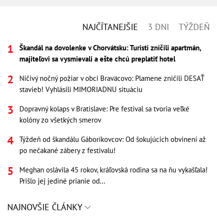
NAJČÍTANEJŠIE
3 DNI
TÝŽDEŇ
Škandál na dovolenke v Chorvátsku: Turisti zničili apartmán,
majiteľovi sa vysmievali a ešte chcú preplatiť hotel
Ničivý nočný požiar v obci Braväcovo: Plamene zničili DESAŤ
stavieb! Vyhlásili MIMORIADNU situáciu
Dopravný kolaps v Bratislave: Pre festival sa tvoria veľké
kolóny zo všetkých smerov
Týždeň od škandálu Gáboríkovcov: Od šokujúcich obvinení až
po nečakané zábery z festivalu!
Meghan oslávila 45 rokov, kráľovská rodina sa na ňu vykašľala!
Prišlo jej jediné prianie od...
NAJNOVŠIE ČLÁNKY