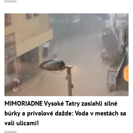
Domáce
MIMORIADNE Vysoké Tatry zasiahli silné
búrky a prívalové dažde: Voda v mestách sa
valí ulicami!
Domáce