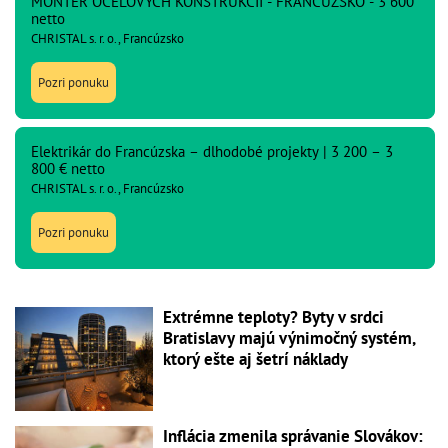
MONTÉR OCEĽOVÝCH KONŠTRUKCIÍ - FRANCÚZSKO - 3 600
netto
CHRISTAL s. r. o., Francúzsko
Pozri ponuku
Elektrikár do Francúzska – dlhodobé projekty | 3 200 – 3
800 € netto
CHRISTAL s. r. o., Francúzsko
Pozri ponuku
Extrémne teploty? Byty v srdci
Bratislavy majú výnimočný systém,
ktorý ešte aj šetrí náklady
Inflácia zmenila správanie Slovákov: