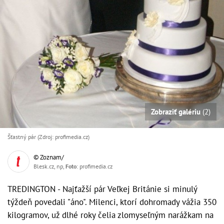
Zobraziť galériu
(2)
Šťastný pár (Zdroj: profimedia.cz)
© Zoznam/
Blesk.cz, np,
Foto
: profimedia.cz
TREDINGTON - Najťažší pár Veľkej Británie si minulý
týždeň povedali "áno". Milenci, ktorí dohromady vážia 350
kilogramov, už dlhé roky čelia zlomyseľným narážkam na