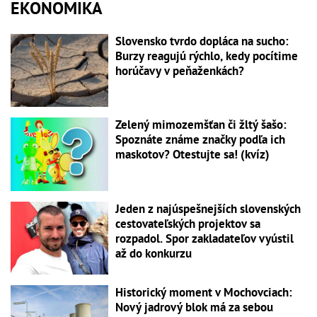
EKONOMIKA
Slovensko tvrdo dopláca na sucho:
Burzy reagujú rýchlo, kedy pocítime
horúčavy v peňaženkách?
Zelený mimozemšťan či žltý šašo:
Spoznáte známe značky podľa ich
maskotov? Otestujte sa! (kvíz)
Jeden z najúspešnejších slovenských
cestovateľských projektov sa
rozpadol. Spor zakladateľov vyústil
až do konkurzu
Historický moment v Mochovciach:
Nový jadrový blok má za sebou