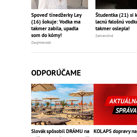
Spoveď tínedžerky Ley
Študentka (21) si 
(16) šokuje: Vodka ma
lacnú falošnú vodk
takmer zabila, upadla
takmer oslepla!
som do kómy!
Zahraničné
Zaujímavosti
ODPORÚČAME
Slovák spôsobil DRÁMU na
KOLAPS dopravy na