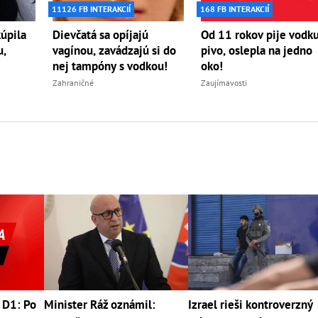
11126 FB INTERAKCIÍ
168 FB INTERAKCIÍ
kúpila
Dievčatá sa opíjajú
Od 11 rokov pije vodku
u,
vagínou, zavádzajú si do
pivo, oslepla na jedno
nej tampóny s vodkou!
oko!
Zahraničné
Zaujímavosti
 D1: Po
Minister Ráž oznámil:
Izrael rieši kontroverzný