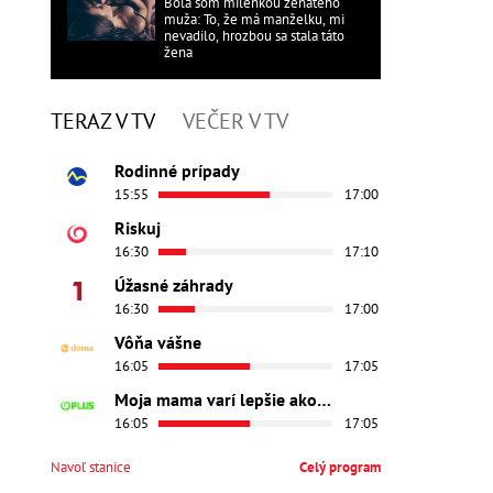
Bola som milenkou ženatého
muža: To, že má manželku, mi
nevadilo, hrozbou sa stala táto
žena
TERAZ V TV
VEČER V TV
Rodinné prípady
15:55
17:00
Riskuj
16:30
17:10
Úžasné záhrady
16:30
17:00
Vôňa vášne
16:05
17:05
Moja mama varí lepšie ako tvoja
16:05
17:05
Navoľ stanice
Celý program