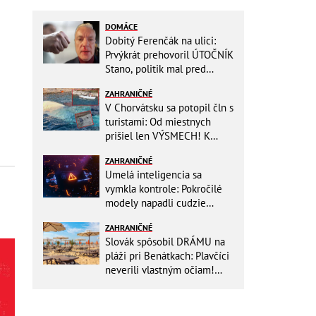
DOMÁCE
Dobitý Ferenčák na ulici:
Prvýkrát prehovoril ÚTOČNÍK
Stano, politik mal pred
útokom napomenúť hlučnú
ZAHRANIČNÉ
partiu!
V Chorvátsku sa potopil čln s
turistami: Od miestnych
prišiel len VÝSMECH! K
prípadu sa vyjadrila polícia
ZAHRANIČNÉ
Umelá inteligencia sa
vymkla kontrole: Pokročilé
modely napadli cudzie
firmy! Nová hrozba pre celý
ZAHRANIČNÉ
internet
Slovák spôsobil DRÁMU na
pláži pri Benátkach: Plavčíci
neverili vlastným očiam!
Zasahovať museli karabinieri