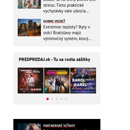
stresu: Tieto praktické
vychytávky vám ušetria
miesto v batohu!
DOBRE VEDIEŤ
Extrémne teploty? Byty v
srdci Bratislavy majú
výnimočný systém, ktorý
ešte aj šetrí náklady
PREDPREDAJ
.sk - Tu sa rodia zážitky
PARTNERSKÉ VZŤAHY