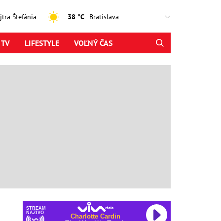
ajtra Štefánia
38 °C
 TV
LIFESTYLE
VOĽNÝ ČAS
STREAM
NAŽIVO
Charlotte Cardin