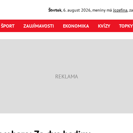
Štvrtok
,
6. august
2026
,
meniny má
Jozefína
, z
ŠPORT
ZAUJÍMAVOSTI
EKONOMIKA
KVÍZY
TOPKY