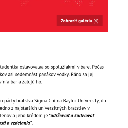
Zobraziť galériu
(4)
tudentka oslavovalaa so spolužiakmi v bare. Počas
kov asi sedemnásť panákov vodky. Ráno sa jej
vinia bar a žalujú ho.
 párty bratstva Sigma Chi na Baylor University, do
jedno z najstarších univerzitných bratstiev v
členov a jeho krédom je
"udržiavať a kultivovať
osti a vzdelania"
.