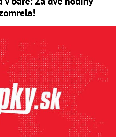
 v bare: Za dve hodiny
 zomrela!