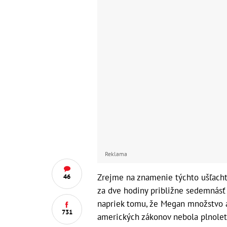
Reklama
Zrejme na znamenie týchto ušľacht
46
za dve hodiny približne sedemnásť 
napriek tomu, že Megan množstvo a
731
amerických zákonov nebola plnolet