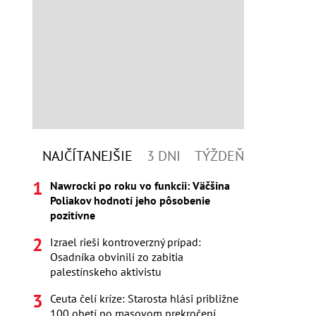
NAJČÍTANEJŠIE
3 DNI
TÝŽDEŇ
Nawrocki po roku vo funkcii: Väčšina
Poliakov hodnotí jeho pôsobenie
pozitívne
Izrael rieši kontroverzný prípad:
Osadníka obvinili zo zabitia
palestínskeho aktivistu
Ceuta čelí kríze: Starosta hlási približne
100 obetí po masovom prekročení