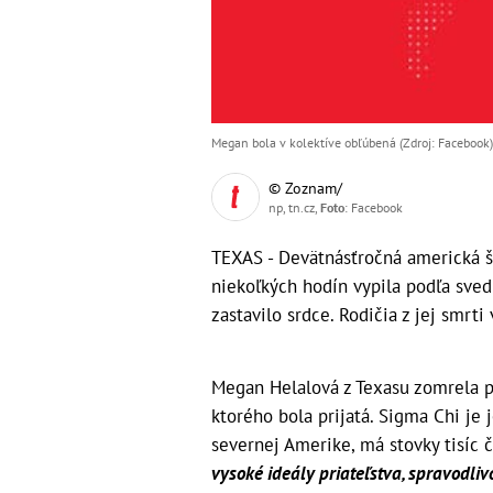
Megan bola v kolektíve obľúbená (Zdroj: Facebook)
© Zoznam/
np, tn.cz,
Foto
: Facebook
TEXAS - Devätnásťročná americká š
niekoľkých hodín vypila podľa sved
zastavilo srdce. Rodičia z jej smrti 
Megan Helalová z Texasu zomrela po
ktorého bola prijatá. Sigma Chi je 
severnej Amerike, má stovky tisíc 
vysoké ideály priateľstva, spravodliv