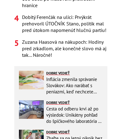
hranice
Dobitý Ferenčák na ulici: Prvýkrát
prehovoril ÚTOČNÍK Stano, politik mal
pred útokom napomenúť hlučnú partiu!
Zuzana Haasová na nákupoch: Hodiny
pred zrkadlom, ale konečné slovo má aj
tak... Náročné!
DOBRE VEDIEŤ
Inflácia zmenila správanie
Slovákov: Ako narábať s
peniazmi, keď nechcete
zbytočne riskovať?
DOBRE VEDIEŤ
Cesta od odberu krvi až po
výsledok: Unikátny pohľad
do špičkového laboratória na
Slovensku
DOBRE VEDIEŤ
Zbaľte sa na letný piknik bez