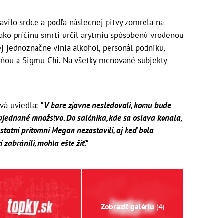
avilo srdce a podľa následnej pitvy zomrela na
 ako príčinu smrti určil arytmiu spôsobenú vrodenou
ej jednoznačne vinia alkohol, personál podniku,
s ňou a Sigmu Chi. Na všetky menované subjekty
ová uviedla:
"V bare zjavne nesledovali, komu bude
bjednané množstvo. Do salónika, kde sa oslava konala,
 Ostatní prítomní Megan nezastavili, aj keď bola
 zabránili, mohla ešte žiť."
Zobraziť galériu
(4)