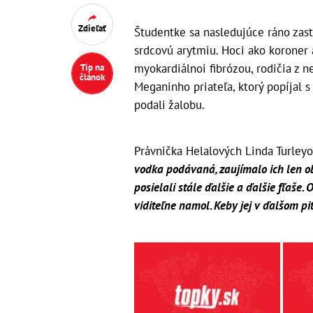
Zdieľať
Študentke sa nasledujúce ráno zast
srdcovú arytmiu. Hoci ako koroner
myokardiálnoi fibrózou, rodičia z n
Tip na
článok
Meganinho priateľa, ktorý popíjal 
podali žalobu.
Právnička Helalových Linda Turley
vodka podávaná, zaujímalo ich len o
posielali stále ďalšie a ďalšie fľaše.
viditeľne namol. Keby jej v ďalšom pití