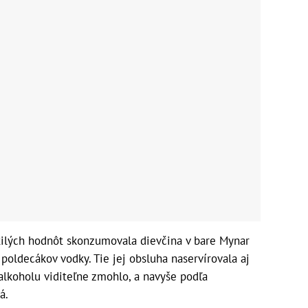
ilých hodnôt skonzumovala dievčina v bare Mynar
poldecákov vodky. Tie jej obsluha naservírovala aj
lkoholu viditeľne zmohlo, a navyše podľa
á.