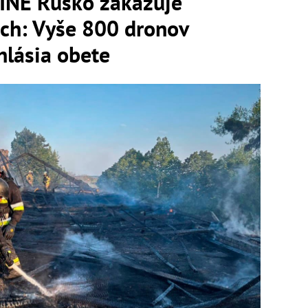
NE Rusko zakazuje
och: Vyše 800 dronov
hlásia obete