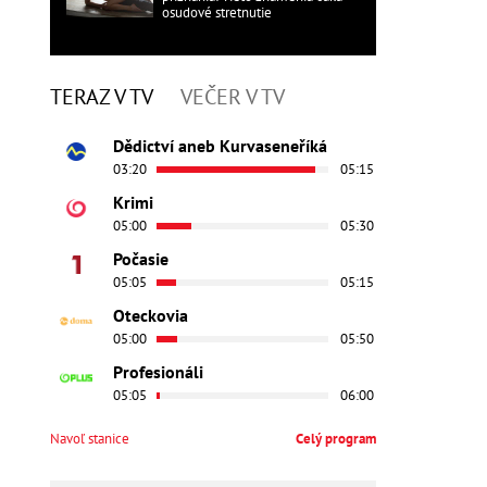
osudové stretnutie
TERAZ V TV
VEČER V TV
Dědictví aneb Kurvaseneříká
03:20
05:15
Krimi
05:00
05:30
Počasie
05:05
05:15
Oteckovia
05:00
05:50
Profesionáli
05:05
06:00
Navoľ stanice
Celý program