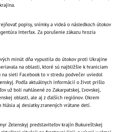
rajina.
ejňovať popisy, snímky a videá o následkoch útokov
agentúra Interfax. Za porušenie zákazu hrozia
vých minút dňa vypustila do útokov proti Ukrajine
riavala na oblasti, ktoré sú najbližšie k hraniciam
 na sieti Facebook to v stredu podvečer uviedol
nskyj. Podľa aktuálnych informácií o život prišlo
ľov už boli nahlásené zo Zakarpatskej, Ľvovskej,
enskej oblasti, ale aj z ďalších regiónov. Okrem
 hlásia aj desiatky zranených vrátane detí.
myr Zelenskyj predstaviteľov krajín Bukureštskej