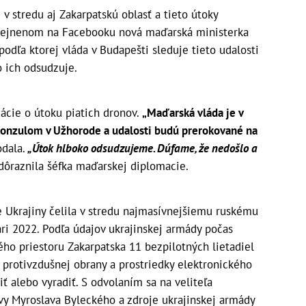
v stredu aj Zakarpatskú oblasť a tieto útoky
erejnenom na Facebooku nová maďarská ministerka
odľa ktorej vláda v Budapešti sleduje tieto udalosti
 ich odsudzuje.
mácie o útoku piatich dronov.
„Maďarská vláda je v
onzulom v Užhorode a udalosti budú prerokované na
dala.
„Útok hlboko odsudzujeme. Dúfame, že nedošlo a
dôraznila šéfka maďarskej diplomacie.
e Ukrajiny čelila v stredu najmasívnejšiemu ruskému
ári 2022. Podľa údajov ukrajinskej armády počas
ho priestoru Zakarpatska 11 bezpilotných lietadiel
j protivzdušnej obrany a prostriedky elektronického
iť alebo vyradiť. S odvolaním sa na veliteľa
ávy Myroslava Byleckého a zdroje ukrajinskej armády