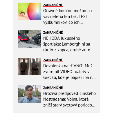
ZAHRANIČNÉ
Otravné komáre možno na
vás neletia len tak: TEST
výskumníkov, čo ich
priťahujú najviac?
ZAHRANIČNÉ
NEHODA luxusného
športiaka: Lamborghini sa
rútilo z kopca, druhé auto
dopadlo po čelnej zrážke
ZAHRANIČNÉ
horšie
Dovolenka na H*VNO! Muž
zverejnil VIDEO toalety v
Grécku, kde je papier iba na
OKRASU: Utrieť sa musíte ísť
ZAHRANIČNÉ
do kuchyne
Hrozivá predpoveď čínskeho
Nostradama: Vojna, ktorá
zničí starý svetový poriadok!
Už sa viackrát nemýlil