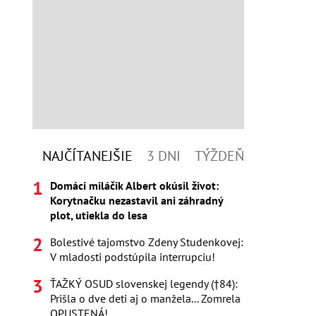
NAJČÍTANEJŠIE
3 DNI
TÝŽDEŇ
Domáci miláčik Albert okúsil život:
Korytnačku nezastavil ani záhradný
plot, utiekla do lesa
Bolestivé tajomstvo Zdeny Studenkovej:
V mladosti podstúpila interrupciu!
ŤAŽKÝ OSUD slovenskej legendy (†84):
Prišla o dve deti aj o manžela... Zomrela
OPUSTENÁ!