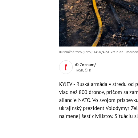
Ilustračné foto (Zdroj: TASR/AP/Ukrainian Emergen
© Zoznam/
TASR, ČTK
KYJEV - Ruská armáda v stredu od p
viac než 800 dronov, pričom sa zame
aliancie NATO. Vo svojom príspevku
ukrajinský prezident Volodymyr Zele
najmenej šesť civilistov. Situáciu 