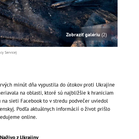
Zobraziť galériu
(2)
cy Service)
rvých minút dňa vypustila do útokov proti Ukrajine
riavala na oblasti, ktoré sú najbližšie k hraniciam
 na sieti Facebook to v stredu podvečer uviedol
nskyj. Podľa aktuálnych informácií o život prišlo
sledujeme online.
Naživo z Ukrajiny