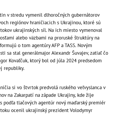
tin v stredu vymenil dlhoročných gubernátorov
voch regiónov hraničiacich s Ukrajinou, ktoré sú
tokov ukrajinských síl. Na ich miesto vymenoval
nosťami alebo väzbami na proruské štruktúry na
nformujú o tom agentúry AFP a TASS. Novým
i sa stal generálmajor Alexandr Šuvajev, zatiaľ čo
egor Kovaľčuk, ktorý bol od júla 2024 predsedom
j republiky.
ičia si vo štvrtok predvolá ruského veľvyslanca v
ov na Zakarpatí na západe Ukrajiny, kde žije
s podľa tlačových agentúr nový maďarský premiér
toku ocenil ukrajinský prezident Volodymyr