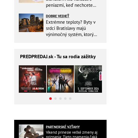
peniazmi, keď nechcete
zbytočne riskovať?
DOBRE VEDIEŤ
Extrémne teploty? Byty v
srdci Bratislavy majú
výnimočný systém, ktorý
ešte aj šetrí náklady
PREDPREDAJ
.sk - Tu sa rodia zážitky
PARTNERSKÉ VZŤAHY
Víkend prinesie veľké zmeny aj
priznania: Tieto znamenia čaká