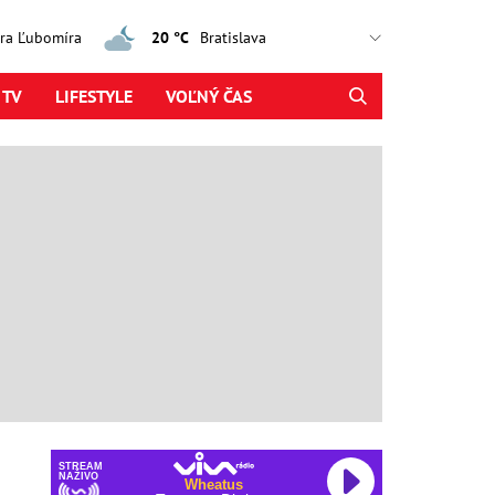
jtra Ľubomíra
20 °C
 TV
LIFESTYLE
VOĽNÝ ČAS
STREAM
NAŽIVO
Wheatus