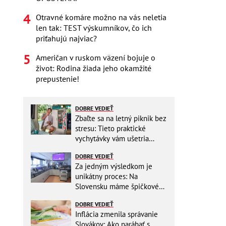
Otravné komáre možno na vás neletia
len tak: TEST výskumníkov, čo ich
priťahujú najviac?
Američan v ruskom väzení bojuje o
život: Rodina žiada jeho okamžité
prepustenie!
DOBRE VEDIEŤ
Zbaľte sa na letný piknik bez
stresu: Tieto praktické
vychytávky vám ušetria
miesto v batohu!
DOBRE VEDIEŤ
Za jedným výsledkom je
unikátny proces: Na
Slovensku máme špičkové
pracovisko
DOBRE VEDIEŤ
Inflácia zmenila správanie
Slovákov: Ako narábať s