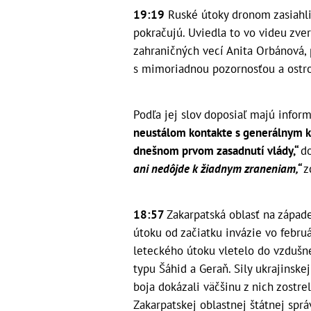
19:19
Ruské útoky dronom zasiahli 
pokračujú. Uviedla to vo videu zv
zahraničných vecí Anita Orbánová, p
s mimoriadnou pozornosťou a ostro
Podľa jej slov doposiaľ majú infor
neustálom kontakte s generálnym k
dnešnom prvom zasadnutí vlády,“
do
ani nedôjde k žiadnym zraneniam,“
z
18:57
Zakarpatská oblasť na západ
útoku od začiatku invázie vo febru
leteckého útoku vletelo do vzdušné
typu Šáhid a Geraň. Sily ukrajinske
boja dokázali väčšinu z nich zostrel
Zakarpatskej oblastnej štátnej spr