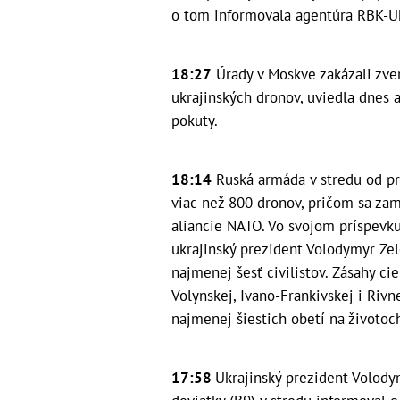
o tom informovala agentúra RBK-Uk
18:27
Úrady v Moskve zakázali zver
ukrajinských dronov, uviedla dnes 
pokuty.
18:14
Ruská armáda v stredu od pr
viac než 800 dronov, pričom sa zame
aliancie NATO. Vo svojom príspevku
ukrajinský prezident Volodymyr Zele
najmenej šesť civilistov. Zásahy cie
Volynskej, Ivano-Frankivskej i Rivn
najmenej šiestich obetí na životoch
17:58
Ukrajinský prezident Volody