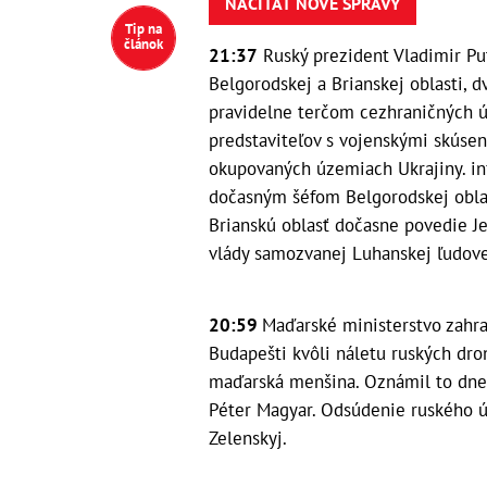
NAČÍTAŤ NOVÉ SPRÁVY
Tip na
článok
21:37
Ruský prezident Vladimir Pu
Belgorodskej a Brianskej oblasti, d
pravidelne terčom cezhraničných ú
predstaviteľov s vojenskými skúse
okupovaných územiach Ukrajiny. i
dočasným šéfom Belgorodskej oblast
Brianskú oblasť dočasne povedie J
vlády samozvanej Luhanskej ľudove
20:59
Maďarské ministerstvo zahran
Budapešti kvôli náletu ruských dron
maďarská menšina. Oznámil to dne
Péter Magyar. Odsúdenie ruského ú
Zelenskyj.