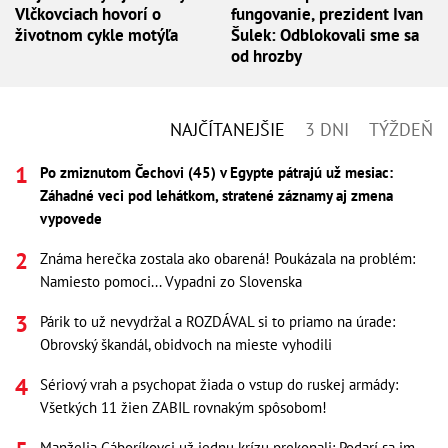
Vlčkovciach hovorí o
fungovanie, prezident Ivan
životnom cykle motýľa
Šulek: Odblokovali sme sa
od hrozby
NAJČÍTANEJŠIE
3 DNI
TÝŽDEŇ
Po zmiznutom Čechovi (45) v Egypte pátrajú už mesiac:
Záhadné veci pod lehátkom, stratené záznamy aj zmena
vypovede
Známa herečka zostala ako obarená! Poukázala na problém:
Namiesto pomoci... Vypadni zo Slovenska
Párik to už nevydržal a ROZDÁVAL si to priamo na úrade:
Obrovský škandál, obidvoch na mieste vyhodili
Sériový vrah a psychopat žiada o vstup do ruskej armády:
Všetkých 11 žien ZABIL rovnakým spôsobom!
Manželia Gáboríkovci už jednu krízu prekonali: Podarí sa im