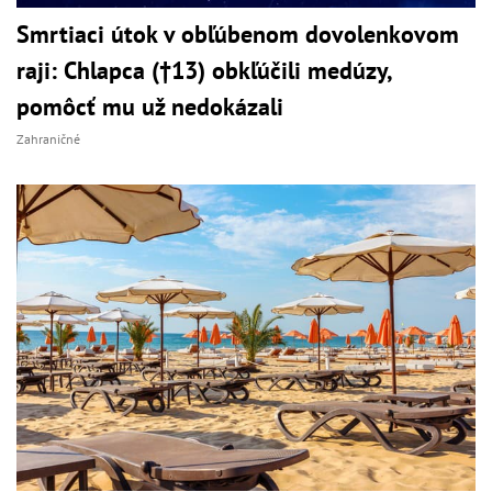
Smrtiaci útok v obľúbenom dovolenkovom
raji: Chlapca (†13) obkľúčili medúzy,
pomôcť mu už nedokázali
Zahraničné