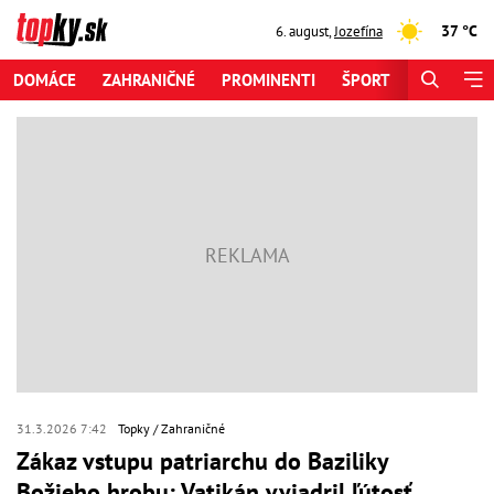
37 °C
6. august
,
Jozefína
DOMÁCE
ZAHRANIČNÉ
PROMINENTI
ŠPORT
ZAUJÍMAV
31.3.2026 7:42
Topky
Zahraničné
Zákaz vstupu patriarchu do Baziliky
Božieho hrobu: Vatikán vyjadril ľútosť