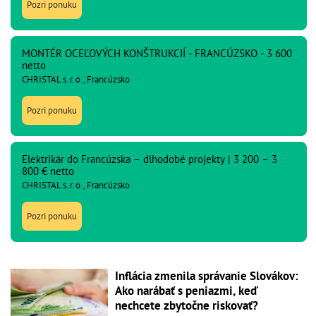
Pozri ponuku
MONTÉR OCEĽOVÝCH KONŠTRUKCIÍ - FRANCÚZSKO - 3 600
netto
CHRISTAL s. r. o., Francúzsko
Pozri ponuku
Elektrikár do Francúzska – dlhodobé projekty | 3 200 – 3
800 € netto
CHRISTAL s. r. o., Francúzsko
Pozri ponuku
Inflácia zmenila správanie Slovákov:
Ako narábať s peniazmi, keď
nechcete zbytočne riskovať?