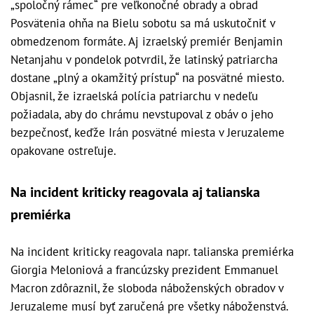
„spoločný rámec“ pre veľkonočné obrady a obrad
Posvätenia ohňa na Bielu sobotu sa má uskutočniť v
obmedzenom formáte. Aj izraelský premiér Benjamin
Netanjahu v pondelok potvrdil, že latinský patriarcha
dostane „plný a okamžitý prístup“ na posvätné miesto.
Objasnil, že izraelská polícia patriarchu v nedeľu
požiadala, aby do chrámu nevstupoval z obáv o jeho
bezpečnosť, keďže Irán posvätné miesta v Jeruzaleme
opakovane ostreľuje.
Na incident kriticky reagovala aj talianska
premiérka
Na incident kriticky reagovala napr. talianska premiérka
Giorgia Meloniová a francúzsky prezident Emmanuel
Macron zdôraznil, že sloboda náboženských obradov v
Jeruzaleme musí byť zaručená pre všetky náboženstvá.