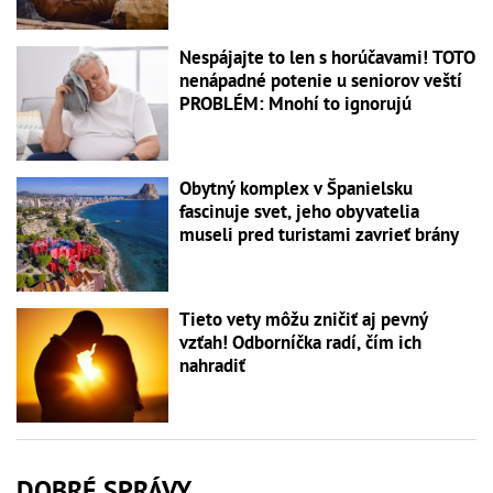
Nespájajte to len s horúčavami! TOTO
nenápadné potenie u seniorov veští
PROBLÉM: Mnohí to ignorujú
Obytný komplex v Španielsku
fascinuje svet, jeho obyvatelia
museli pred turistami zavrieť brány
Tieto vety môžu zničiť aj pevný
vzťah! Odborníčka radí, čím ich
nahradiť
DOBRÉ SPRÁVY