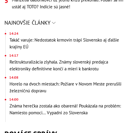
ustáť aj TOTO? Indície sú jasné!
NAJNOVŠIE ČLÁNKY
14:24
Takáč varuje: Nedostatok krmovín trápi Slovensko aj ďalšie
krajiny EÚ
14:17
Reštrukturalizácia zlyhala. Známy slovenský predajca
elektroniky definitívne končí a mieri k bankrotu
14:08
Horelo na dvoch miestach: Požiare v Novom Meste prerušili
železničnú dopravu
14:00
Známa herečka zostala ako obarená! Poukázala na problém:
Namiesto pomoci... Vypadni zo Slovenska