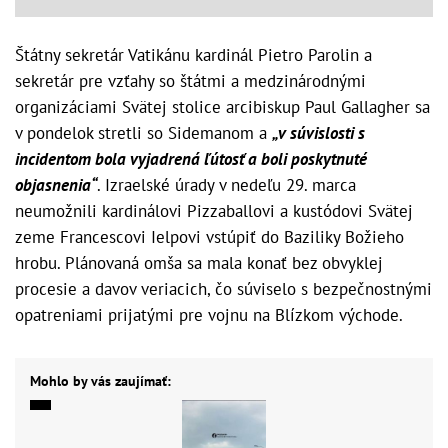
Štátny sekretár Vatikánu kardinál Pietro Parolin a
sekretár pre vzťahy so štátmi a medzinárodnými
organizáciami Svätej stolice arcibiskup Paul Gallagher sa
v pondelok stretli so Sidemanom a
„v súvislosti s
incidentom bola vyjadrená ľútosť a boli poskytnuté
objasnenia“
. Izraelské úrady v nedeľu 29. marca
neumožnili kardinálovi Pizzaballovi a kustódovi Svätej
zeme Francescovi Ielpovi vstúpiť do Baziliky Božieho
hrobu. Plánovaná omša sa mala konať bez obvyklej
procesie a davov veriacich, čo súviselo s bezpečnostnými
opatreniami prijatými pre vojnu na Blízkom východe.
Mohlo by vás zaujímať: