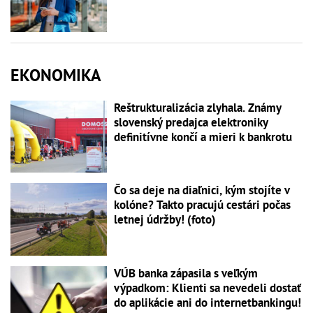
EKONOMIKA
Reštrukturalizácia zlyhala. Známy
slovenský predajca elektroniky
definitívne končí a mieri k bankrotu
Čo sa deje na diaľnici, kým stojíte v
kolóne? Takto pracujú cestári počas
letnej údržby! (foto)
VÚB banka zápasila s veľkým
výpadkom: Klienti sa nevedeli dostať
do aplikácie ani do internetbankingu!