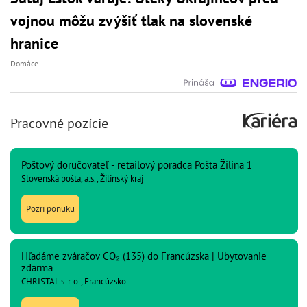
vojnou môžu zvýšiť tlak na slovenské
hranice
Domáce
Pracovné pozície
Poštový doručovateľ - retailový poradca Pošta Žilina 1
Slovenská pošta, a.s., Žilinský kraj
Pozri ponuku
Hľadáme zváračov CO₂ (135) do Francúzska | Ubytovanie
zdarma
CHRISTAL s. r. o., Francúzsko