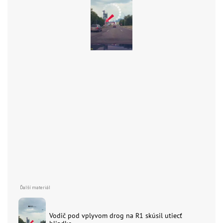
Vodič pod vplyvom drog na R1 skúsil utiecť