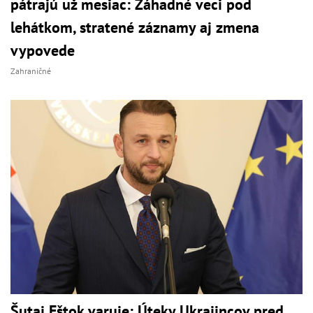
pátrajú už mesiac: Záhadné veci pod
lehátkom, stratené záznamy aj zmena
vypovede
Zahraničné
Šutaj Eštok varuje: Úteky Ukrajincov pred