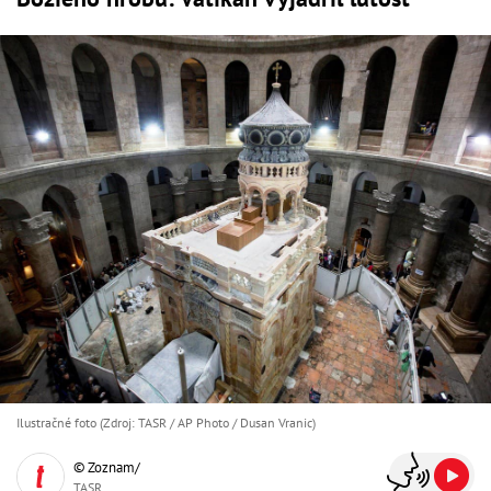
Ilustračné foto (Zdroj: TASR / AP Photo / Dusan Vranic)
© Zoznam/
TASR