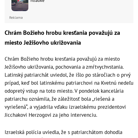
hliadke
Reklama
Chrám Božieho hrobu kresťania považujú za
miesto Ježišovho ukrižovania
Chrám Božieho hrobu kresťania považujú za miesto
Ježišovho ukrižovania, pochovania a zmŕtvychvstania.
Latinský patriarchát uviedol, že išlo po stáročiach o prvý
prípad, keď bol latinskému patriarchovi na Kvetnú nedeľu
odopretý vstup na toto miesto. V pondelok kancelária
patriarchu oznámila, že záležitosť bola „riešená a
vyriešená“, a vyjadrila vďaku izraelskému prezidentovi
Jicchakovi Herzogovi za jeho intervenciu.
Izraelská polícia uviedla, že s patriarchátom dohodla