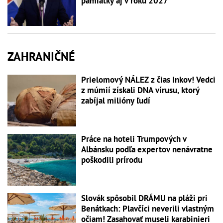
pamiatky aj v roku 2027
ZAHRANIČNÉ
Prielomový NÁLEZ z čias Inkov! Vedci
z múmií získali DNA vírusu, ktorý
zabíjal milióny ľudí
Práce na hoteli Trumpových v
Albánsku podľa expertov nenávratne
poškodili prírodu
Slovák spôsobil DRÁMU na pláži pri
Benátkach: Plavčíci neverili vlastným
očiam! Zasahovať museli karabinieri