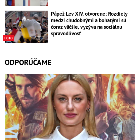
Pápež Lev XIV. otvorene: Rozdiely
medzi chudobnými a bohatými sú
čoraz väčšie, vyzýva na sociálnu
spravodlivosť
FOTO
ODPORÚČAME