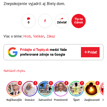
Znepokojenie vyjadril aj Biely dom.
Tip na
0
Zdieľať
článok
Viac o téme:
Hrob
,
Vatikán
,
Zákaz
Pridajte si Topky.sk
medzi Vaše
Pridať
preferované zdroje na Google
Nahlásiť chybu
16
3
5
2
7
2
Najčítanejšie
Domáce
Zahraničné
Prominenti
Šport
Zaujímavosti
Reg