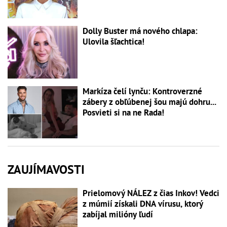
Dolly Buster má nového chlapa:
Ulovila šľachtica!
Markíza čelí lynču: Kontroverzné
zábery z obľúbenej šou majú dohru...
Posvieti si na ne Rada!
ZAUJÍMAVOSTI
Prielomový NÁLEZ z čias Inkov! Vedci
z múmií získali DNA vírusu, ktorý
zabíjal milióny ľudí